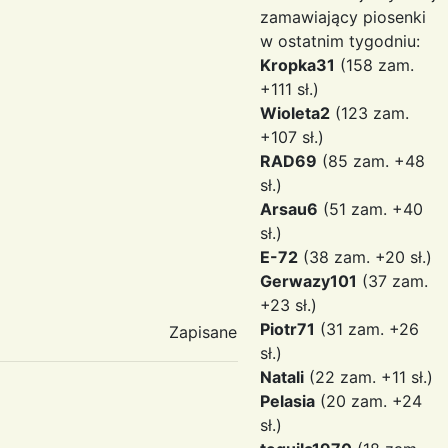
zamawiający piosenki
w ostatnim tygodniu:
Kropka31
(158 zam.
+111 sł.)
Wioleta2
(123 zam.
+107 sł.)
RAD69
(85 zam. +48
sł.)
Arsau6
(51 zam. +40
sł.)
E-72
(38 zam. +20 sł.)
Gerwazy101
(37 zam.
+23 sł.)
Piotr71
(31 zam. +26
Zapisane
sł.)
Natali
(22 zam. +11 sł.)
Pelasia
(20 zam. +24
sł.)