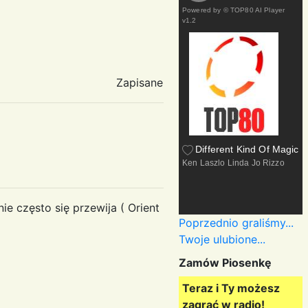
Powered by
© TOP80 AI Player
v1.2
Zapisane
Different Kind Of Magic
Ken Laszlo Linda Jo Rizzo
ie często się przewija ( Orient
Poprzednio graliśmy...
Twoje ulubione...
Zamów Piosenkę
Teraz i Ty możesz
zagrać w radio!