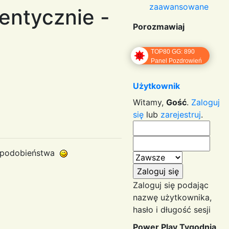
zaawansowane
entycznie -
Porozmawiaj
TOP80 GG: 890
Panel Pozdrowień
Użytkownik
Witamy,
Gość
.
Zaloguj
się
lub
zarejestruj
.
o podobieństwa
Zaloguj się podając
nazwę użytkownika,
hasło i długość sesji
Power Play Tygodnia