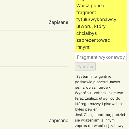
Wpisz poniżej
fragment
tytułu/wykonawcy
Zapisane
utworu, który
chciałbyś
zaprezentować
innym:
System inteligentnie
podpowie piosenki, nawet
jeśli zrobisz literówki.
Wypróbuj, zobacz jak łatwo
teraz znaleźć utwór co do
którego nazwy i pisowni nie
byłeś pewien.
Jeśli Ci się spodoba, podziel
Zapisane
się wrażeniami z innymi i
zaproś do wspólnej zabawy