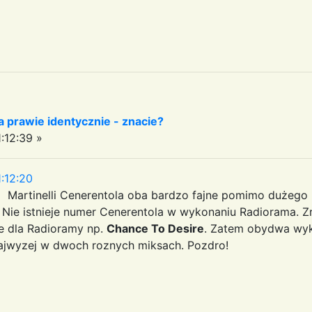
 prawie identycznie - znacie?
:12:39 »
:12:20
i Martinelli Cenerentola oba bardzo fajne pomimo dużeg
. Nie istnieje numer Cenerentola w wykonaniu Radiorama. 
cje dla Radioramy np.
Chance To Desire
. Zatem obydwa wyko
najwyzej w dwoch roznych miksach. Pozdro!