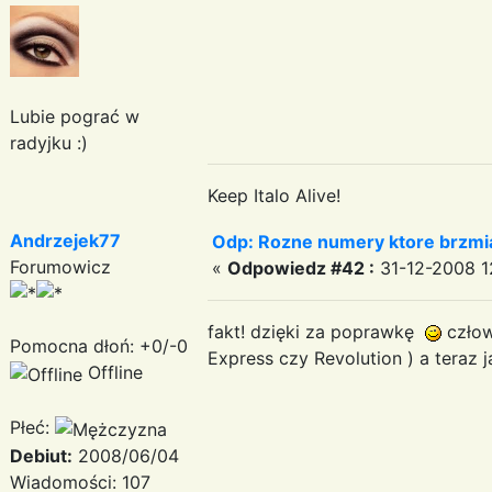
Lubie pograć w
radyjku :)
Keep Italo Alive!
Andrzejek77
Odp: Rozne numery ktore brzmia
Forumowicz
«
Odpowiedz #42 :
31-12-2008 12
fakt! dzięki za poprawkę
człow
Pomocna dłoń: +0/-0
Express czy Revolution ) a teraz
Offline
Płeć:
Debiut:
2008/06/04
Wiadomości: 107