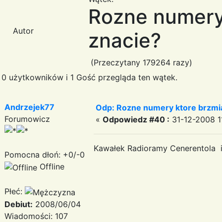
Rozne numery 
Autor
znacie?
(Przeczytany 179264 razy)
0 użytkowników i 1 Gość przegląda ten wątek.
Andrzejek77
Odp: Rozne numery ktore brzmia
Forumowicz
«
Odpowiedz #40 :
31-12-2008 11
Kawałek Radioramy Cenerentola 
Pomocna dłoń: +0/-0
Offline
Płeć:
Debiut:
2008/06/04
Wiadomości: 107