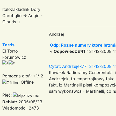
Italozakładnik Dory
Carofiglio -> Angie -
Clouds :)
Andrzej
Torris
Odp: Rozne numery ktore brzmia
El Torro
«
Odpowiedz #41 :
31-12-2008 11
Forumowicz
Cytat: Andrzejek77 31-12-2008 11
Kawałek Radioramy Cenerentola 
Pomocna dłoń: +1/-2
Andrzejek, to empetrojkowy fake
Offline
fakt, iz Martinelli pisal kompozy
sam wykonawca - Martinelli, co 
Płeć:
Debiut:
2005/08/23
Wiadomości: 2473