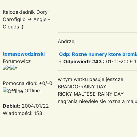
Italozakładnik Dory
Carofiglio -> Angie -
Clouds :)
Andrzej
tomaszwodzinski
Odp: Rozne numery ktore brzmia
Forumowicz
«
Odpowiedz #43 :
01-01-2009 1
w tym watku pasuje jeszcze
Pomocna dłoń: +0/-0
BRANDO-RAINY DAY
Offline
RICKY MALTESE-RAINY DAY
nagrania niewiele sie rozna a ma
Debiut:
2004/01/22
Wiadomości: 153