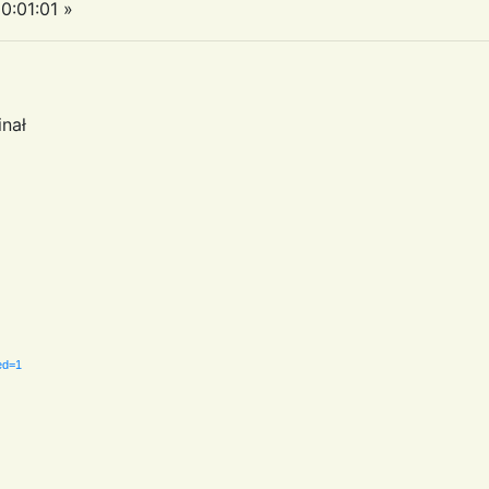
0:01:01 »
yginał
ed=1