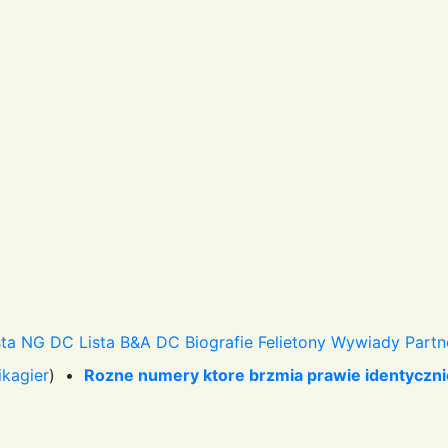
sta NG DC
Lista B&A DC
Biografie
Felietony
Wywiady
Partn
ikagier
) •
Rozne numery ktore brzmia prawie identyczni