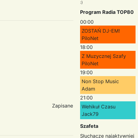
:)
Program Radia TOP80
00:00
ZOSTAŃ DJ-EM!
PiloNet
18:00
Z Muzycznej Szafy
PiloNet
19:00
Non Stop Music
Adam
21:00
Zapisane
Wehikuł Czasu
Jack79
Szafeta
Słuchacze najaktywniej