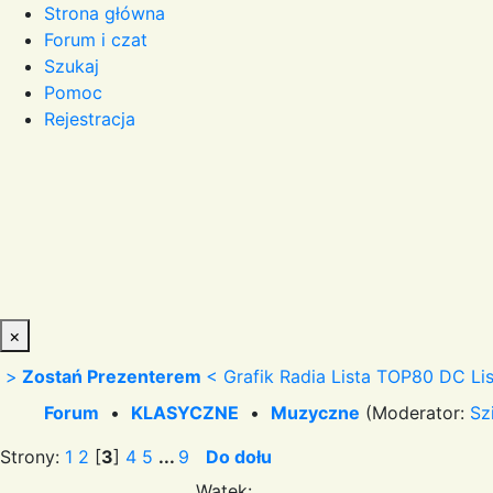
Strona główna
Forum i czat
Szukaj
Pomoc
Rejestracja
×
>
Zostań Prezenterem
<
Grafik Radia
Lista TOP80 DC
Li
Forum
•
KLASYCZNE
•
Muzyczne
(Moderator:
Sz
Strony:
1
2
[
3
]
4
5
...
9
Do dołu
Wątek: