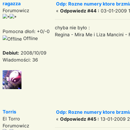
ragazza
Odp: Rozne numery ktore brzmia
Forumowicz
«
Odpowiedz #44 :
03-01-2009 1
chyba nie było :
Pomocna dłoń: +0/-0
Regina - Mira Me i Liza Mancini -
Offline
Debiut:
2008/10/09
Wiadomości: 36
Torris
Odp: Rozne numery ktore brzmia
El Torro
«
Odpowiedz #45 :
13-01-2009 21
Forumowicz