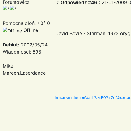
Forumowicz
«
Odpowiedz #46 :
21-01-2009 0
Pomocna dłoń: +0/-0
Offline
David Bovie - Starman 1972 or
Debiut:
2002/05/24
Wiadomości: 598
Mike
Mareen,Laserdance
http://pl.youtube.com/watch?v=gEQPotlZr-0&translat