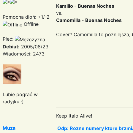
Kamillo - Buenas Noches
vs.
Pomocna dłoń: +1/-2
Camomilla - Buenas Noches
Offline
Cover? Camomilla to pozniejsza, 
Płeć:
Debiut:
2005/08/23
Wiadomości: 2473
Lubie pograć w
radyjku :)
Keep Italo Alive!
Muza
Odp: Rozne numery ktore brzmia