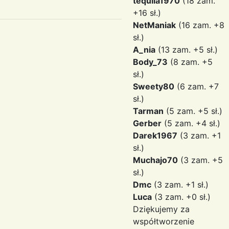
tequila1970
(18 zam.
+16 sł.)
NetManiak
(16 zam. +8
sł.)
A_nia
(13 zam. +5 sł.)
Body_73
(8 zam. +5
sł.)
Sweety80
(6 zam. +7
sł.)
Tarman
(5 zam. +5 sł.)
Gerber
(5 zam. +4 sł.)
Darek1967
(3 zam. +1
sł.)
Muchajo70
(3 zam. +5
sł.)
Dmc
(3 zam. +1 sł.)
Luca
(3 zam. +0 sł.)
Dziękujemy za
współtworzenie