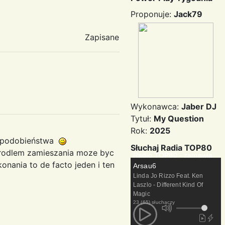
Proponuje:
Jack79
Zapisane
Wykonawca:
Jaber DJ
Tytuł:
My Question
Rok:
2025
o podobieństwa
Słuchaj Radia TOP80
Zrodlem zamieszania moze byc
Radio TOP80 - zamawia
nania to de facto jeden i ten
Arsau6
Linda Jo Rizzo Feat. Ken
Laszlo - Different Kind Of
Magic
23 (65) słuchaczy