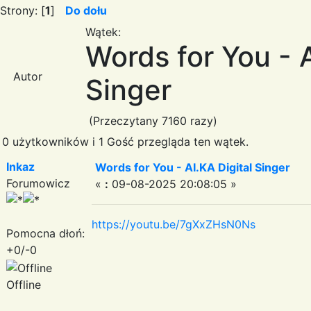
Strony: [
1
]
Do dołu
Wątek:
Words for You - A
Autor
Singer
(Przeczytany 7160 razy)
0 użytkowników i 1 Gość przegląda ten wątek.
Inkaz
Words for You - AI.KA Digital Singer
Forumowicz
«
:
09-08-2025 20:08:05 »
https://youtu.be/7gXxZHsN0Ns
Pomocna dłoń:
+0/-0
Offline