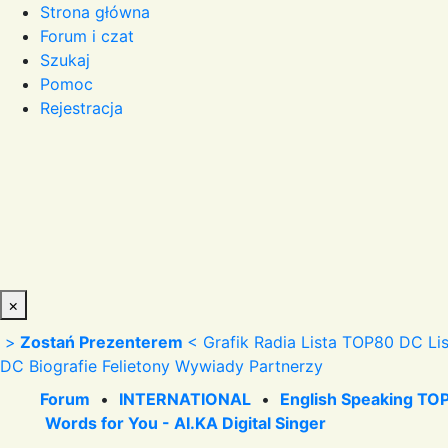
Strona główna
Forum i czat
Szukaj
Pomoc
Rejestracja
×
>
Zostań Prezenterem
<
Grafik Radia
Lista TOP80 DC
Li
DC
Biografie
Felietony
Wywiady
Partnerzy
Forum
•
INTERNATIONAL
•
English Speaking TOP
Words for You - AI.KA Digital Singer