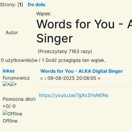
Strony: [
1
]
Do dołu
Wątek:
Words for You - A
Autor
Singer
(Przeczytany 7163 razy)
0 użytkowników i 1 Gość przegląda ten wątek.
Inkaz
Words for You - AI.KA Digital Singer
Forumowicz
«
:
09-08-2025 20:08:05 »
https://youtu.be/7gXxZHsN0Ns
Pomocna dłoń:
+0/-0
Offline