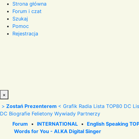
Strona główna
Forum i czat
Szukaj
Pomoc
Rejestracja
×
>
Zostań Prezenterem
<
Grafik Radia
Lista TOP80 DC
Li
DC
Biografie
Felietony
Wywiady
Partnerzy
Forum
•
INTERNATIONAL
•
English Speaking TOP
Words for You - AI.KA Digital Singer