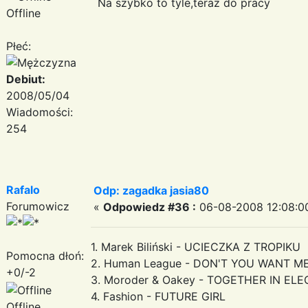
Na szybko to tyle,teraz do pracy
Offline
Płeć:
Debiut:
2008/05/04
Wiadomości:
254
Rafalo
Odp: zagadka jasia80
Forumowicz
«
Odpowiedz #36 :
06-08-2008 12:08:0
1. Marek Biliński - UCIECZKA Z TROPIKU
Pomocna dłoń:
2. Human League - DON'T YOU WANT M
+0/-2
3. Moroder & Oakey - TOGETHER IN EL
4. Fashion - FUTURE GIRL
Offline