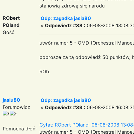
stanowią zdrową siłę narodu
RObert
Odp: zagadka jasia80
POland
«
Odpowiedz #38 :
06-08-2008 13:08:3
Gość
utwór numer 5 - OMD (Orchestral Manoeuv
poprosze za tą odpowiedż 50 punktów, bo
ROb.
jasiu80
Odp: zagadka jasia80
Forumowicz
«
Odpowiedz #39 :
06-08-2008 16:08:3
Cytat: RObert POland 06-08-2008 13:08
Pomocna dłoń:
utwór numer 5 - OMD (Orchestral Manoeuv