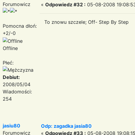
Forumowicz
«
Odpowiedz #32 :
05-08-2008 19:08:5
To znowu szczele; Off- Step By Step
Pomocna dłoń:
+2/-0
Offline
Płeć:
Debiut:
2008/05/04
Wiadomości:
254
jasiu80
Odp: zagadka jasia80
Forumowicz
«
Odpowiedz #33 :
05-08-2008 19:08:15