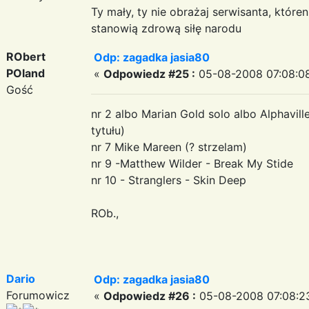
Ty mały, ty nie obrażaj serwisanta, któr
stanowią zdrową siłę narodu
RObert
Odp: zagadka jasia80
POland
«
Odpowiedz #25 :
05-08-2008 07:08:0
Gość
nr 2 albo Marian Gold solo albo Alphaville
tytułu)
nr 7 Mike Mareen (? strzelam)
nr 9 -Matthew Wilder - Break My Stide
nr 10 - Stranglers - Skin Deep
ROb.,
Dario
Odp: zagadka jasia80
Forumowicz
«
Odpowiedz #26 :
05-08-2008 07:08:2