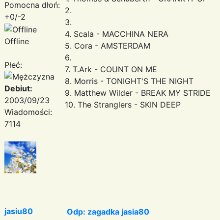
Pomocna dłoń:
2.
+0/-2
3.
4. Scala - MACCHINA NERA
Offline
5. Cora - AMSTERDAM
6.
Płeć:
7. T.Ark - COUNT ON ME
8. Morris - TONIGHT'S THE NIGHT
Debiut:
9. Matthew Wilder - BREAK MY STRIDE
2003/09/23
10. The Stranglers - SKIN DEEP
Wiadomości:
7114
jasiu80
Odp: zagadka jasia80