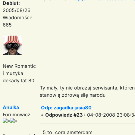
Debiut:
2005/08/26
Wiadomości:
665
New Romantic
i muzyka
dekady lat 80
Ty mały, ty nie obrażaj serwisanta, któr
stanowią zdrową siłę narodu
Anulka
Odp: zagadka jasia80
Forumowicz
«
Odpowiedz #23 :
04-08-2008 23:08:3
5 to cora amsterdam