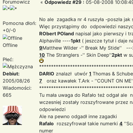
Forumowicz
«
Odpowiedz #29 :
05-08-2008 10:08:4
No ale zagadka nr 4 ruszyła -poszła jak 
Pomocna dłoń:
Więc przystąpimy do odpowiedzi naszyc
+0/-0
RObert POland
napisal jako pierwszy i tr
Alphaville ----
1pkt
( jeszcze tytuł i daje
Offline
9
Matthew Wilder -'' Break My Stide'' ---
10
The Stranglers -'' Skin Deep''
2pkt
w s
Płeć:
***************************************
Debiut:
DARIO
znalazł utwór
1
Thomas & Schuber
2005/08/26
7
oraz kawałek T.Ark - ''COUNT ON ME''
Wiadomości:
***************************************
665
Tu mała uwaga do Rafało też odgał ale ni
wczesniej zostały rozszyfrowane przez 
odpowiedzi
Ale na pewno odgadł inne zagadki
Rafalo
rozszyfrował takie numerki
4
''Sc
numer