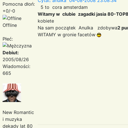
Cytat: anulka 04-08-2008 23:08:34
Pomocna dłoń:
5 to cora amsterdam
+0/-0
Witamy w clubie zagadki jasia 80-TOP
kobiete
Offline
Na sam początek Anulka zdobywa
2 pu
WITAMY w gronie facetów
Płeć:
Debiut:
2005/08/26
Wiadomości:
665
New Romantic
i muzyka
dekady lat 80