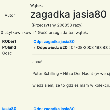
Wątek:
zagadka jasia80
Autor
(Przeczytany 206853 razy)
0 użytkowników i 1 Gość przegląda ten wątek.
RObert
Odp: zagadka jasia80
POland
«
Odpowiedz #20 :
04-08-2008 19:08:0
Gość
aaaa!
Peter Schilling - Hitze Der Nacht (w wers
wiedziałem, że to gdzieś mam w kolekcji,
jasiu80
Odp: zagadka jasia80