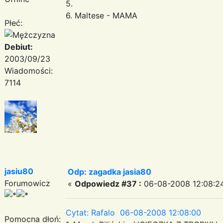
5.
6. Maltese - MAMA
Płeć:
Debiut:
2003/09/23
Wiadomości:
7114
jasiu80
Odp: zagadka jasia80
Forumowicz
«
Odpowiedz #37 :
06-08-2008 12:08:2
Cytat: Rafalo 06-08-2008 12:08:00
Pomocna dłoń: