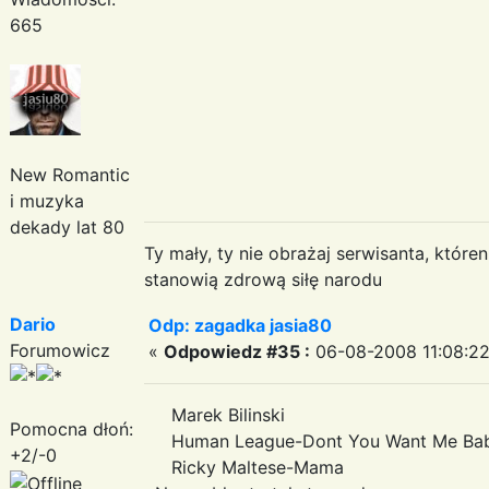
665
New Romantic
i muzyka
dekady lat 80
Ty mały, ty nie obrażaj serwisanta, któr
stanowią zdrową siłę narodu
Dario
Odp: zagadka jasia80
Forumowicz
«
Odpowiedz #35 :
06-08-2008 11:08:22
Marek Bilinski
Pomocna dłoń:
Human League-Dont You Want Me Ba
+2/-0
Ricky Maltese-Mama