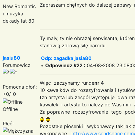
Zapraszam chętnych do dalszej zabawy, 
New Romantic
i muzyka
dekady lat 80
Ty mały, ty nie obrażaj serwisanta, któr
stanowią zdrową siłę narodu
jasiu80
Odp: zagadka jasia80
Forumowicz
«
Odpowiedz #22 :
04-08-2008 23:08:0
Więc zaczynamy runde
nr 4
Pomocna dłoń:
10 kawałków do rozszyfrowania i tytuł
+0/-0
tzn artysta lub zespół występuje dwa r
kawałek i artysta to nalezy do Was mil
Offline
Za poprawne rozszyfrowanie tego pod
Płeć:
Pozostałe piosenki i wykonawcy tak jak
wykonawce
http://www.sendspace.com/