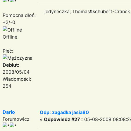
jedyneczka; Thomas&schubert-Cranck 
Pomocna dłoń:
+2/-0
Offline
Płeć:
Debiut:
2008/05/04
Wiadomości:
254
Dario
Odp: zagadka jasia80
Forumowicz
«
Odpowiedz #27 :
05-08-2008 08:08:2