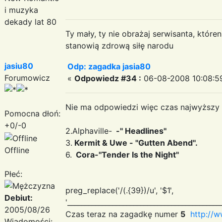
i muzyka
dekady lat 80
Ty mały, ty nie obrażaj serwisanta, któr
stanowią zdrową siłę narodu
jasiu80
Odp: zagadka jasia80
Forumowicz
«
Odpowiedz #34 :
06-08-2008 10:08:5
Nie ma odpowiedzi więc czas najwyższy 
Pomocna dłoń:
+0/-0
2.Alphaville-
-'' Headlines''
3.
Kermit & Uwe - ''Gutten Abend''.
Offline
6.
Cora-''Tender Is the Night''
Płeć:
preg_replace('/(.{39})/u', '$1
',
Debiut:
'____________________________________________
2005/08/26
Czas teraz na zagadkę numer
5
http://
Wiadomości: