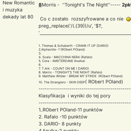
New Romantic
8
Morris - ''Tonight's The Night''-----
2pk
i muzyka
dekady lat 80
Co c zostało rozszyfrowane a co nie
preg_replace('/(.{39})/u', '$1
',
'____________________________________________
1. Thomas & Schuberth - CRANK IT UP (DARIO)
2.Alphaville- ? (RObert POland)
3.
4. Scala - MACCHINA NERA (Rafalo)
5. Cora - AMSTERDAM( Anulka)
6.
7. T.Ark - COUNT ON ME ( DARIO)
8. Morris - TONIGHT'S THE NIGHT (Rafalo)
9. Matthew Wilder - BREAK MY STRIDE (RObert POland)
( RObert POland)
10. The Stranglers - SKIN DEEP
---------------------------------------------
Klasyfikacja i wyniki do tej pory
---------------------------------------------
1..RObert POland-11 punktów
2. Rafalo -10 punktów
3. DARIO- 8 punkty
4.Anulka-2 punkty