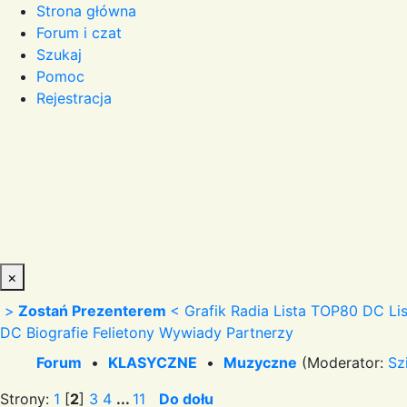
Strona główna
Forum i czat
Szukaj
Pomoc
Rejestracja
×
>
Zostań Prezenterem
<
Grafik Radia
Lista TOP80 DC
Li
DC
Biografie
Felietony
Wywiady
Partnerzy
Forum
•
KLASYCZNE
•
Muzyczne
(Moderator:
Sz
Strony:
1
[
2
]
3
4
...
11
Do dołu