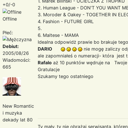
1. Marek Biliński - UCIECZKA Z TROPIKU
+0/-0
2. Human League - DON'T YOU WANT M
3. Moroder & Oakey - TOGETHER IN EL
Offline
4. Fashion - FUTURE GIRL
5.
Płeć:
6. Maltese - MAMA
Idealna odpowidż prawie bo brakuje teg
Debiut:
DARIO
nie mogę zaliczy od
2005/08/26
ale zapomniałeś o numeracji- która jest
Wiadomości:
Rafalo
aż 10 punktów wędruje na Twoj
665
Gratulacje
Szukamy tego ostatniego
New Romantic
i muzyka
dekady lat 80
Ty mały, ty nie obrażaj serwisanta, któr