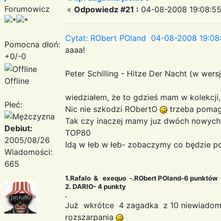
Forumowicz
«
Odpowiedz #21 :
04-08-2008 19:08:55
Cytat: RObert POland 04-08-2008 19:08
Pomocna dłoń:
aaaa!
+0/-0
Peter Schilling - Hitze Der Nacht (w wers
Offline
wiedziałem, że to gdzieś mam w kolekcji,
Płeć:
Nic nie szkodzi RObertO
trzeba pomag
Tak czy inaczej mamy juz dwóch nowych
Debiut:
TOP80
2005/08/26
Idą w łeb w łeb- zobaczymy co będzie p
Wiadomości:
665
1.Rafalo & exequo -.RObert POland-6 punktów
2. DARIO- 4 punkty
.
Już wkrótce 4 zagadka z 10 niewiadom
rozszarpania