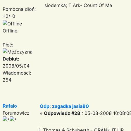
siodemka; T Ark- Count Of Me
Pomocna dłoń:
+2/-0
Offline
Płeć:
Debiut:
2008/05/04
Wiadomości:
254
Rafalo
Odp: zagadka jasia80
Forumowicz
«
Odpowiedz #28 :
05-08-2008 10:08:0
1. Thomas & Schuberth - CRANK IT UP