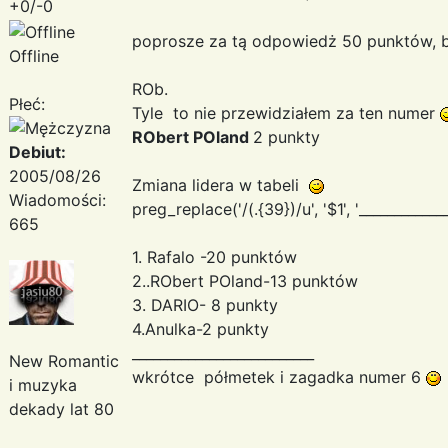
+0/-0
poprosze za tą odpowiedż 50 punktów, bo
Offline
ROb.
Płeć:
Tyle to nie przewidziałem za ten numer
RObert POland
2 punkty
Debiut:
2005/08/26
Zmiana lidera w tabeli
Wiadomości:
preg_replace('/(.{39})/u', '$1
', '___________
665
1. Rafalo -20 punktów
2..RObert POland-13 punktów
3. DARIO- 8 punkty
4.Anulka-2 punkty
__________________________
New Romantic
wkrótce półmetek i zagadka numer 6
i muzyka
dekady lat 80