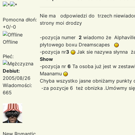
Nie ma odpowiedzi do trzech niewiado
Pomocna dłoń:
strony moi drodzy
+0/-0
-pozycja numer
2
wiadomo że Alphaville
Offline
płytowego boxu Dreamscapes
-pozycja nr
3
Jak sie nazywa słynna ż
Płeć:
Show
-pozycja nr
6
Ta osoba już jest w zestaw
Debiut:
Maanamu
2005/08/26
Chyba wszystko jasne obniżamy punkty 
Wiadomości:
-za pozycje 6 też obnizka .Umówmy się
665
New Romantic