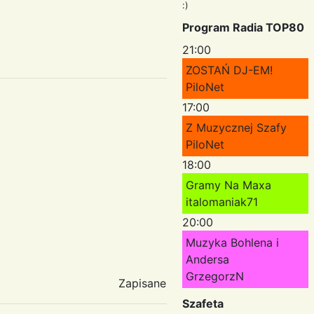
:)
Program Radia TOP80
21:00
ZOSTAŃ DJ-EM!
PiloNet
17:00
Z Muzycznej Szafy
PiloNet
18:00
Gramy Na Maxa
italomaniak71
20:00
Muzyka Bohlena i
Andersa
GrzegorzN
Zapisane
Szafeta