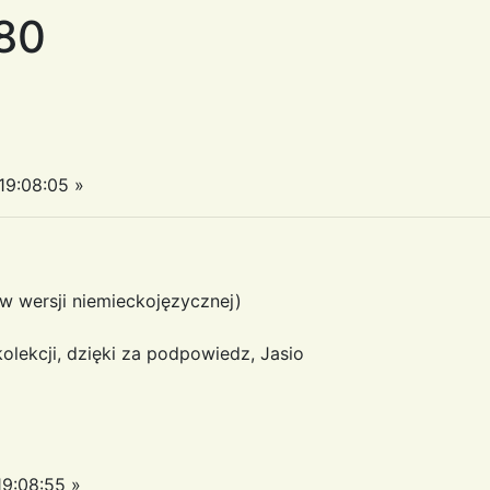
a80
9:08:05 »
 (w wersji niemieckojęzycznej)
olekcji, dzięki za podpowiedz, Jasio
9:08:55 »