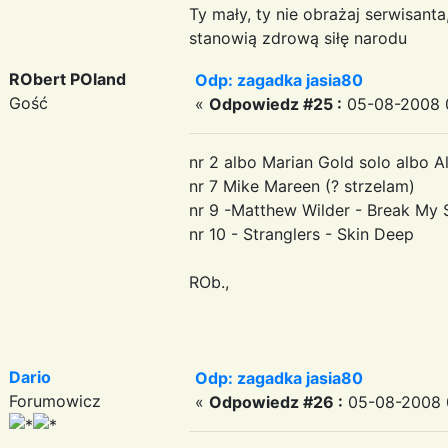
Ty mały, ty nie obrażaj serwisant
stanowią zdrową siłę narodu
RObert POland
Odp: zagadka jasia80
Gość
«
Odpowiedz #25 :
05-08-2008 0
nr 2 albo Marian Gold solo albo Alp
nr 7 Mike Mareen (? strzelam)
nr 9 -Matthew Wilder - Break My 
nr 10 - Stranglers - Skin Deep
ROb.,
Dario
Odp: zagadka jasia80
Forumowicz
«
Odpowiedz #26 :
05-08-2008 0