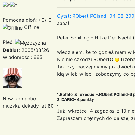
Cytat: RObert POland 04-08-200
Pomocna dłoń: +0/-0
aaaa!
Offline
Peter Schilling - Hitze Der Nacht
Płeć:
Debiut:
2005/08/26
wiedziałem, że to gdzieś mam w k
Wiadomości: 665
Nic nie szkodzi RObertO
trzeba
Tak czy inaczej mamy juz dwóch
Idą w łeb w łeb- zobaczymy co b
1.Rafalo & exequo -.RObert POland-6 
New Romantic i
2. DARIO- 4 punkty
.
muzyka dekady lat 80
Już wkrótce 4 zagadka z 10 nie
Zapraszam chętnych do dalszej z