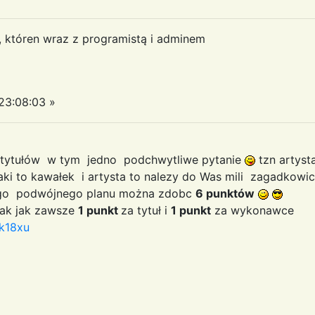
a, któren wraz z programistą i adminem
3:08:03 »
i tytułów w tym jedno podchwytliwe pytanie
tzn artyst
ki to kawałek i artysta to nalezy do Was mili zagadkowi
ego podwójnego planu można zdobc
6 punktów
tak jak zawsze
1 punkt
za tytuł i
1 punkt
za wykonawce
dk18xu