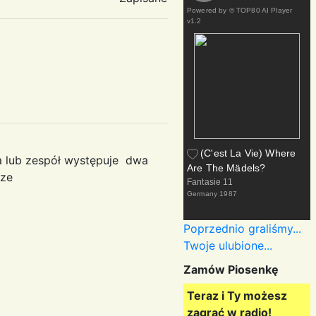
Powered by
© TOP80 AI Player
v1.2
(C'est La Vie) Where
a lub zespół występuje dwa
Are The Mädels?
cze
Fantasie 11
Germany
1987
Poprzednio graliśmy...
Twoje ulubione...
Zamów Piosenkę
Teraz i Ty możesz
zagrać w radio!