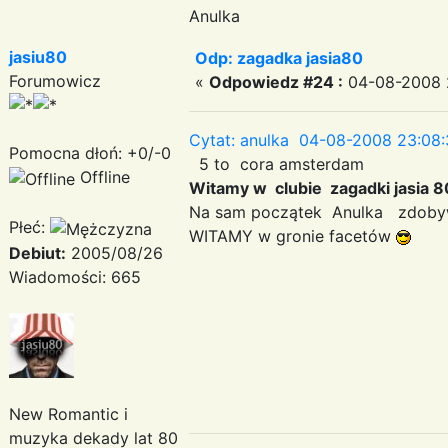
Anulka
jasiu80
Odp: zagadka jasia80
Forumowicz
«
Odpowiedz #24 :
04-08-2008 
Cytat: anulka 04-08-2008 23:08
Pomocna dłoń: +0/-0
5 to cora amsterdam
Offline
Witamy w clubie zagadki jasia
Na sam początek Anulka zdob
Płeć:
WITAMY w gronie facetów
Debiut:
2005/08/26
Wiadomości: 665
New Romantic i
muzyka dekady lat 80