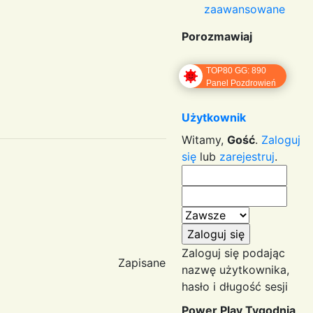
zaawansowane
Porozmawiaj
TOP80 GG: 890
Panel Pozdrowień
Użytkownik
Witamy,
Gość
.
Zaloguj
się
lub
zarejestruj
.
Zaloguj się podając
Zapisane
nazwę użytkownika,
hasło i długość sesji
Power Play Tygodnia