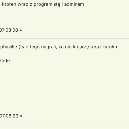
a, któren wraz z programistą i adminem
7:08:08 »
haville (tyle tego nagrali, że nie kojarzę teraz tytułu)
Stide
7:08:23 »