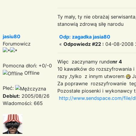
Ty mały, ty nie obrażaj serwisant
stanowią zdrową siłę narodu
jasiu80
Odp: zagadka jasia80
Forumowicz
«
Odpowiedz #22 :
04-08-2008 2
Więc zaczynamy runde
nr 4
Pomocna dłoń: +0/-0
10 kawałków do rozszyfrowania 
Offline
razy ,tylko z innym utworem
Ja
Za poprawne rozszyfrowanie t
Płeć:
Pozostałe piosenki i wykonawcy 
Debiut:
2005/08/26
http://www.sendspace.com/file/
Wiadomości: 665