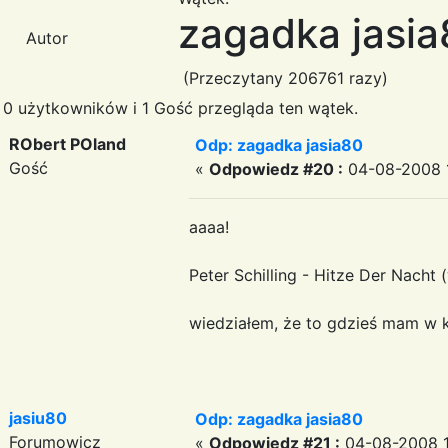
zagadka jasi
Autor
(Przeczytany 206761 razy)
0 użytkowników i 1 Gość przegląda ten wątek.
RObert POland
Odp: zagadka jasia80
Gość
«
Odpowiedz #20 :
04-08-2008 1
aaaa!
Peter Schilling - Hitze Der Nacht
wiedziałem, że to gdzieś mam w k
jasiu80
Odp: zagadka jasia80
Forumowicz
«
Odpowiedz #21 :
04-08-2008 1