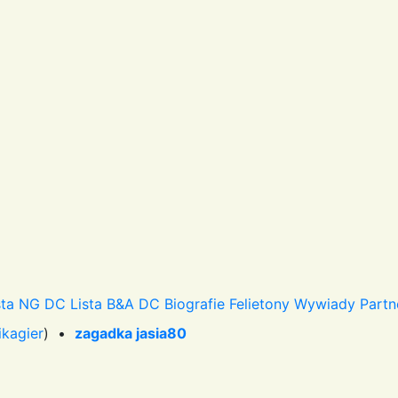
sta NG DC
Lista B&A DC
Biografie
Felietony
Wywiady
Partn
ikagier
) •
zagadka jasia80