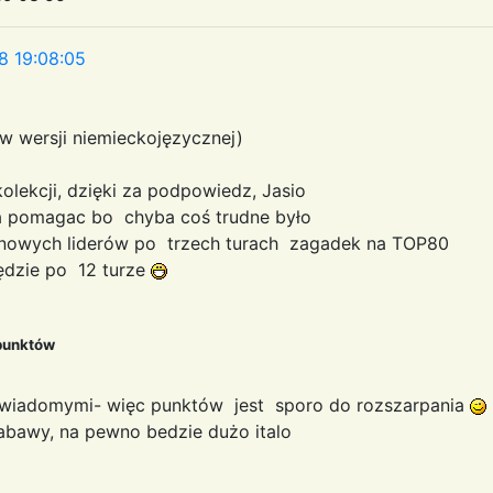
8 19:08:05
 (w wersji niemieckojęzycznej)
olekcji, dzięki za podpowiedz, Jasio
 pomagac bo chyba coś trudne było
 nowych liderów po trzech turach zagadek na TOP80
ędzie po 12 turze
punktów
wiadomymi- więc punktów jest sporo do rozszarpania
abawy, na pewno bedzie dużo italo