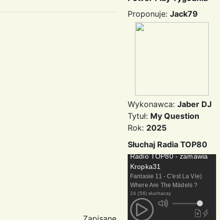
Proponuje:
Jack79
Wykonawca:
Jaber DJ
Tytuł:
My Question
Rok:
2025
Słuchaj Radia TOP80
Radio TOP80 - zamawia
Kropka31
Fantasie 11 - C'est La Vie)
Where Are The Mädels ?
24 (56) słuchaczy
Zapisane