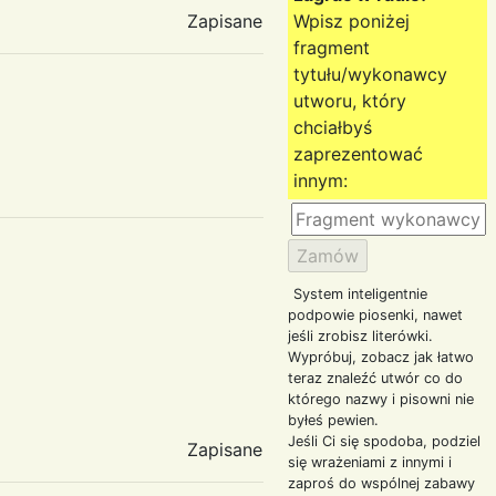
Zapisane
Wpisz poniżej
fragment
tytułu/wykonawcy
utworu, który
chciałbyś
zaprezentować
innym:
System inteligentnie
podpowie piosenki, nawet
jeśli zrobisz literówki.
Wypróbuj, zobacz jak łatwo
teraz znaleźć utwór co do
którego nazwy i pisowni nie
byłeś pewien.
Jeśli Ci się spodoba, podziel
Zapisane
się wrażeniami z innymi i
zaproś do wspólnej zabawy