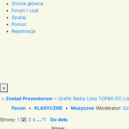
Strona główna
Forum i czat
Szukaj
Pomoc
Rejestracja
×
>
Zostań Prezenterem
<
Grafik Radia
Lista TOP80 DC
Li
Forum
•
KLASYCZNE
•
Muzyczne
(Moderator:
Sz
Strony:
1
[
2
]
3
4
...
11
Do dołu
Wątek: