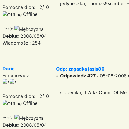
jedyneczka; Thomas&schubert-C
Pomocna dłoń: +2/-0
Offline
Płeć:
Debiut:
2008/05/04
Wiadomości: 254
Dario
Odp: zagadka jasia80
Forumowicz
«
Odpowiedz #27 :
05-08-2008 0
siodemka; T Ark- Count Of Me
Pomocna dłoń: +2/-0
Offline
Płeć:
Debiut:
2008/05/04