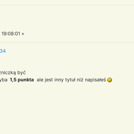
19:08:01 »
:34
żniczką być
yba
1,5 punkta
ale jest inny tytuł niż napisałeś