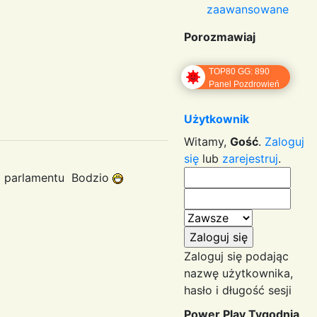
zaawansowane
Porozmawiaj
TOP80 GG: 890
Panel Pozdrowień
Użytkownik
Witamy,
Gość
.
Zaloguj
się
lub
zarejestruj
.
 parlamentu Bodzio
Zaloguj się podając
nazwę użytkownika,
hasło i długość sesji
Power Play Tygodnia