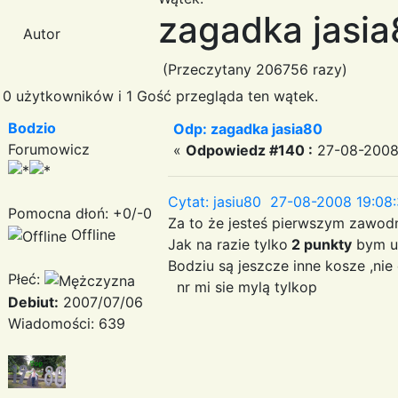
zagadka jasi
Autor
(Przeczytany 206756 razy)
0 użytkowników i 1 Gość przegląda ten wątek.
Bodzio
Odp: zagadka jasia80
Forumowicz
«
Odpowiedz #140 :
27-08-2008 
Cytat: jasiu80 27-08-2008 19:08
Pomocna dłoń: +0/-0
Za to że jesteś pierwszym zawod
Offline
Jak na razie tylko
2 punkty
bym uz
Bodziu są jeszcze inne kosze ,ni
Płeć:
nr mi sie mylą tylkop
Debiut:
2007/07/06
Wiadomości: 639