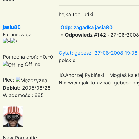
hejka top ludki
jasiu80
Odp: zagadka jasia80
Forumowicz
«
Odpowiedz #142 :
27-08-2008 
Cytat: gebesz 27-08-2008 19:08
Pomocna dłoń: +0/-0
polskie
Offline
10.Andrzej Rybiński - Mogłaś księ
Płeć:
Nie wiem jak to uznać gebesz ch
Debiut:
2005/08/26
Wiadomości: 665
New Romantic i