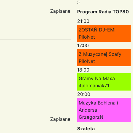
:)
Zapisane
Program Radia TOP80
21:00
ZOSTAŃ DJ-EM!
PiloNet
17:00
Z Muzycznej Szafy
PiloNet
18:00
Gramy Na Maxa
italomaniak71
20:00
Muzyka Bohlena i
Andersa
GrzegorzN
Zapisane
Szafeta