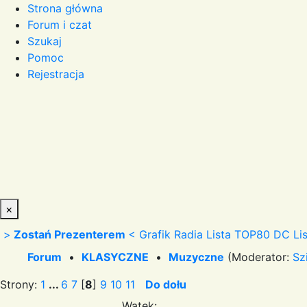
Strona główna
Forum i czat
Szukaj
Pomoc
Rejestracja
×
>
Zostań Prezenterem
<
Grafik Radia
Lista TOP80 DC
Li
Forum
•
KLASYCZNE
•
Muzyczne
(Moderator:
Sz
Strony:
1
...
6
7
[
8
]
9
10
11
Do dołu
Wątek: