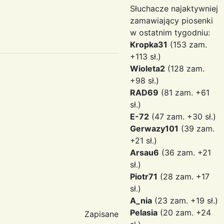
Słuchacze najaktywniej
zamawiający piosenki
w ostatnim tygodniu:
Kropka31
(153 zam.
+113 sł.)
Wioleta2
(128 zam.
+98 sł.)
RAD69
(81 zam. +61
sł.)
E-72
(47 zam. +30 sł.)
Gerwazy101
(39 zam.
+21 sł.)
Arsau6
(36 zam. +21
sł.)
Piotr71
(28 zam. +17
sł.)
A_nia
(23 zam. +19 sł.)
Pelasia
(20 zam. +24
Zapisane