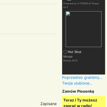
Powered by
© TOP80 AI Player
v1.2
Hot Shot
Mirage
Russia
2019
Poprzednio graliśmy...
Twoje ulubione...
Zamów Piosenkę
Teraz i Ty możesz
Zapisane
zagrać w radio!