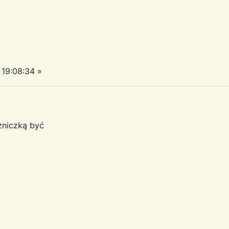
19:08:34 »
żniczką być