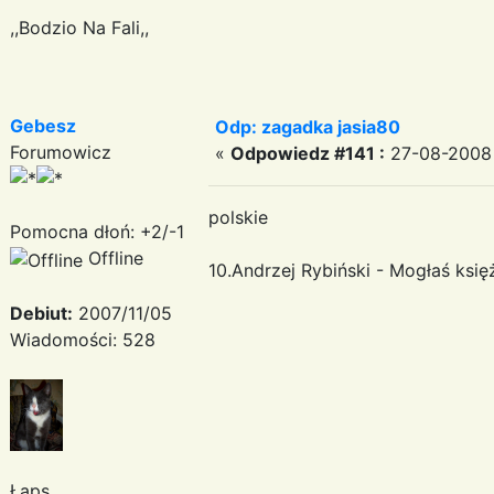
,,Bodzio Na Fali,,
Gebesz
Odp: zagadka jasia80
Forumowicz
«
Odpowiedz #141 :
27-08-2008 
polskie
Pomocna dłoń: +2/-1
Offline
10.Andrzej Rybiński - Mogłaś księ
Debiut:
2007/11/05
Wiadomości: 528
Łaps