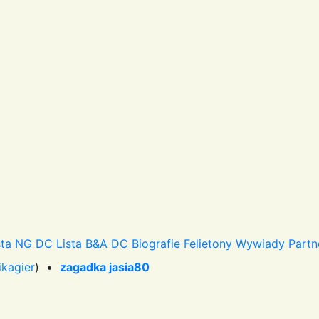
sta NG DC
Lista B&A DC
Biografie
Felietony
Wywiady
Partn
ikagier
) •
zagadka jasia80