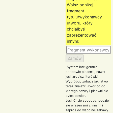
Wpisz poniżej
fragment
tytułu/wykonawcy
utworu, który
chciałbyś
zaprezentować
innym:
System inteligentnie
podpowie piosenki, nawet
jeśli zrobisz literówki.
Wypróbuj, zobacz jak łatwo
teraz znaleźć utwór co do
którego nazwy i pisowni nie
byłeś pewien.
Jeśli Ci się spodoba, podziel
się wrażeniami z innymi i
zaproś do wspólnej zabawy