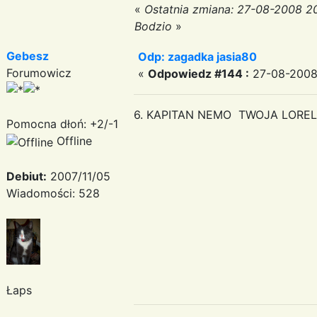
«
Ostatnia zmiana: 27-08-2008 2
Bodzio
»
Gebesz
Odp: zagadka jasia80
Forumowicz
«
Odpowiedz #144 :
27-08-2008
6. KAPITAN NEMO TWOJA LOREL
Pomocna dłoń: +2/-1
Offline
Debiut:
2007/11/05
Wiadomości: 528
Łaps