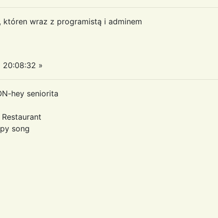
a, któren wraz z programistą i adminem
 20:08:32 »
N-hey seniorita
e Restaurant
ppy song