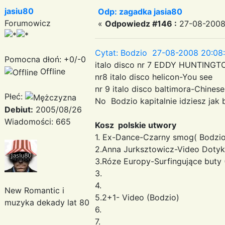
jasiu80
Odp: zagadka jasia80
Forumowicz
«
Odpowiedz #146 :
27-08-2008
Cytat: Bodzio 27-08-2008 20:08
Pomocna dłoń: +0/-0
italo disco nr 7 EDDY HUNTINGTO
Offline
nr8 italo disco helicon-You see
nr 9 italo disco baltimora-Chines
Płeć:
No Bodzio kapitalnie idziesz jak
Debiut:
2005/08/26
Wiadomości: 665
Kosz polskie utwory
1. Ex-Dance-Czarny smog( Bodzio
2.Anna Jurksztowicz-Video Dotyk
3.Róze Europy-Surfingujące buty 
3.
4.
New Romantic i
5.2+1- Video (Bodzio)
muzyka dekady lat 80
6.
7.