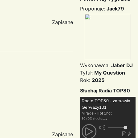
Proponuje:
Jack79
Zapisane
Wykonawca:
Jaber DJ
Tytuł:
My Question
Rok:
2025
Słuchaj Radia TOP80
Radio TOP80 - zamawia
Gerwazy101
Mirage - Hot Shot
30 (56) słuchaczy
Zapisane