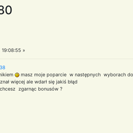
a80
19:08:55 »
:38
nikiem
masz moje poparcie w następnych wyborach do
nał więcej ale wdarł się jakiś błąd
e chcesz zgarnąc bonusów ?