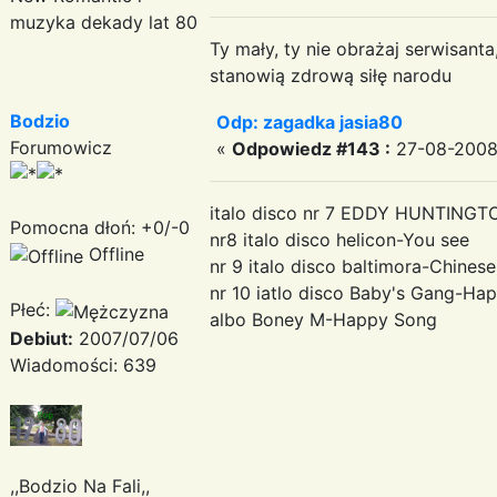
muzyka dekady lat 80
Ty mały, ty nie obrażaj serwisant
stanowią zdrową siłę narodu
Bodzio
Odp: zagadka jasia80
Forumowicz
«
Odpowiedz #143 :
27-08-2008
italo disco nr 7 EDDY HUNTINGTO
Pomocna dłoń: +0/-0
nr8 italo disco helicon-You see
Offline
nr 9 italo disco baltimora-Chines
nr 10 iatlo disco Baby's Gang-Ha
Płeć:
albo Boney M-Happy Song
Debiut:
2007/07/06
Wiadomości: 639
,,Bodzio Na Fali,,