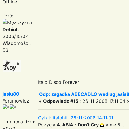
Offline
Płeć:
Debiut:
2006/10/07
Wiadomości:
56
Italo Disco Forever
jasiu80
Odp: zagadka ABECADŁO według jasia
Forumowicz
«
Odpowiedz #15 :
26-11-2008 17:11:04 
Cytat: italohit 26-11-2008 14:11:01
Pomocna dłoń:
Pozycja
4. ASIA - Don't Cry
a nie 5...
+0/-0