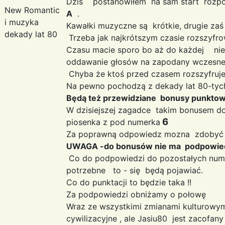
Dziś postanowiłem na sam start rozpoczą
New Romantic
A
.
i muzyka
Kawałki muzyczne są krótkie, drugie zaś d
dekady lat 80
Trzeba jak najkrótszym czasie rozszyfr
Czasu macie sporo bo aż do każdej ni
oddawanie głosów na zapodany wczesn
Chyba że ktoś przed czasem rozszyfruje 
Na pewno pochodzą z dekady lat 80-tych 
Będą też przewidziane bonusy punkto
W dzisiejszej zagadce takim bonusem d
6
piosenka z pod numerka
Za poprawną odpowiedz mozna zdoby
UWAGA -do bonusów nie ma podpowi
Co do podpowiedzi do pozostałych numer
potrzebne to - się będą pojawiać.
Co do punktacji to będzie taka !!
Za podpowiedzi obniżamy o połowę
Wraz ze wszystkimi zmianami kulturowym
cywilizacyjne , ale Jasiu80 jest zacofan