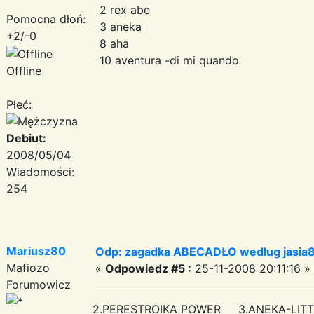
2 rex abe
Pomocna dłoń:
3 aneka
+2/-0
8 aha
10 aventura -di mi quando
Offline
Płeć:
Debiut:
2008/05/04
Wiadomości:
254
Mariusz80
Odp: zagadka ABECADŁO według jasia
Mafiozo
«
Odpowiedz #5 :
25-11-2008 20:11:16 »
Forumowicz
2.PERESTROIKA POWER 3.ANEKA-LIT