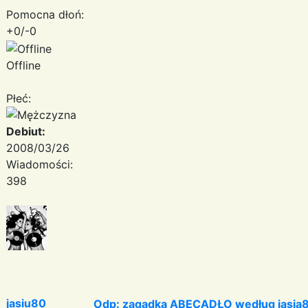
Pomocna dłoń:
+0/-0
Offline
Płeć:
Debiut:
2008/03/26
Wiadomości:
398
jasiu80
Odp: zagadka ABECADŁO według jasia