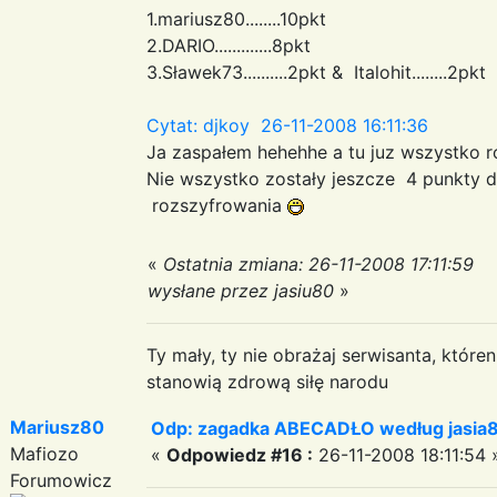
1.mariusz80........10pkt
2.DARIO.............8pkt
3.Sławek73..........2pkt & Italohit........2pkt
Cytat: djkoy 26-11-2008 16:11:36
Ja zaspałem hehehhe a tu juz wszystko
Nie wszystko zostały jeszcze 4 punkty
rozszyfrowania
«
Ostatnia zmiana: 26-11-2008 17:11:59
wysłane przez jasiu80
»
Ty mały, ty nie obrażaj serwisanta, któr
stanowią zdrową siłę narodu
Mariusz80
Odp: zagadka ABECADŁO według jasia
Mafiozo
«
Odpowiedz #16 :
26-11-2008 18:11:54 
Forumowicz