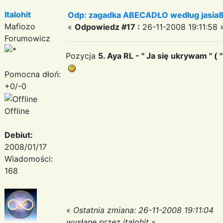
Italohit
Odp: zagadka ABECADŁO według jasia
Mafiozo
«
Odpowiedz #17 :
26-11-2008 19:11:58 
Forumowicz
Pozycja
5. Aya RL - " Ja się ukrywam '' ( ''
Pomocna dłoń:
+0/-0
Offline
Debiut:
2008/01/17
Wiadomości:
168
«
Ostatnia zmiana: 26-11-2008 19:11:04
wysłane przez italohit
»