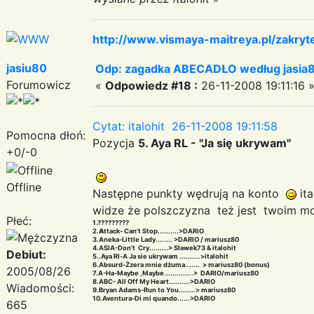
http://www.vismaya-maitreya.pl/zakryt
jasiu80
Odp: zagadka ABECADŁO według jasia
Forumowicz
«
Odpowiedz #18 :
26-11-2008 19:11:16 
Cytat: italohit 26-11-2008 19:11:58
Pomocna dłoń:
Pozycja
5. Aya RL - "Ja się ukrywam''
+0/-0
Offline
Następne punkty wędrują na konto
ita
widze że polszczyzna też jest twoim 
Płeć:
1.?????????
2.
A
ttack- Can't Stop..........>DARIO
3.Aneka-Little Lady........ >DARIO / mariusz80
4.ASIA-Don't Cry.........> Sławek73 & italohit
Debiut:
5..Aya Rl-A Ja sie ukrywam ..........>italohit
6.Absurd-Żzera mnie dżuma....... > mariusz80 (bonus)
2005/08/26
7.A-Ha-Maybe ,Maybe..............> DARIO/mariusz80
8.ABC- All Off My Heart..........>DARIO
Wiadomości:
9.Bryan Adams-Run to You........> mariusz80
10.Aventura-Di mi quando......>DARIO
665