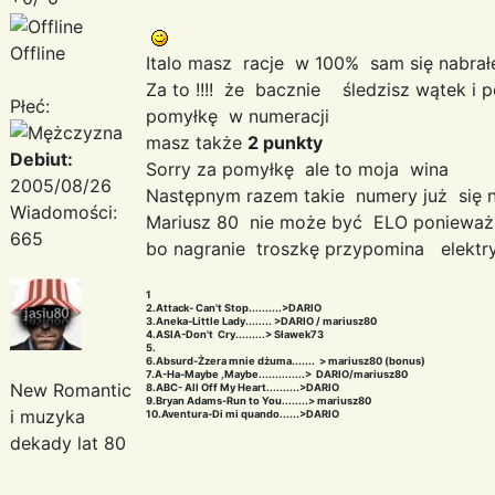
Offline
Italo masz racje w 100% sam się nabra
Za to !!!! że bacznie śledzisz wątek 
Płeć:
pomyłkę w numeracji
masz także
2 punkty
Debiut:
Sorry za pomyłkę ale to moja wina
2005/08/26
Następnym razem takie numery już się 
Wiadomości:
Mariusz 80 nie może być ELO ponieważ 
665
bo nagranie troszkę przypomina elekt
1
2.Attack- Can't Stop..........>DARIO
3.Aneka-Little Lady........ >DARIO / mariusz80
4.ASIA-Don't Cry.........> Sławek73
5.
6.Absurd-Żzera mnie dżuma....... > mariusz80 (bonus)
7.A-Ha-Maybe ,Maybe..............> DARIO/mariusz80
New Romantic
8.ABC- All Off My Heart..........>DARIO
9.Bryan Adams-Run to You........> mariusz80
i muzyka
10.Aventura-Di mi quando......>DARIO
dekady lat 80