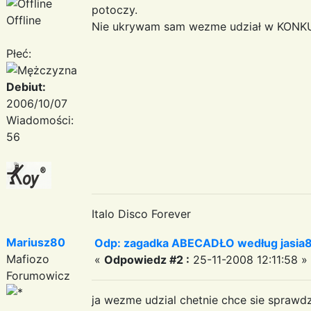
potoczy.
Offline
Nie ukrywam sam wezme udział w KONK
Płeć:
Debiut:
2006/10/07
Wiadomości:
56
Italo Disco Forever
Mariusz80
Odp: zagadka ABECADŁO według jasia
Mafiozo
«
Odpowiedz #2 :
25-11-2008 12:11:58 »
Forumowicz
ja wezme udzial chetnie chce sie sprawd