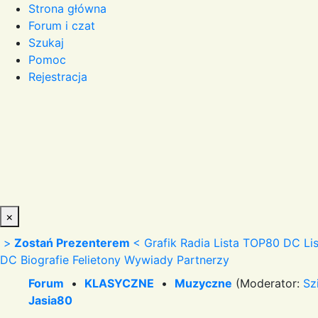
Strona główna
Forum i czat
Szukaj
Pomoc
Rejestracja
×
>
Zostań Prezenterem
<
Grafik Radia
Lista TOP80 DC
Li
DC
Biografie
Felietony
Wywiady
Partnerzy
Forum
•
KLASYCZNE
•
Muzyczne
(Moderator:
Sz
Jasia80