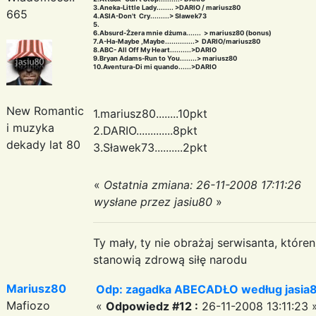
3.Aneka-Little Lady........ >DARIO / mariusz80
665
4.ASIA-Don't Cry.........> Sławek73
5.
6.Absurd-Żzera mnie dżuma....... > mariusz80 (bonus)
7.A-Ha-Maybe ,Maybe..............> DARIO/mariusz80
8.ABC- All Off My Heart..........>DARIO
9.Bryan Adams-Run to You........> mariusz80
10.Aventura-Di mi quando......>DARIO
New Romantic
1.mariusz80........10pkt
i muzyka
2.DARIO.............8pkt
dekady lat 80
3.Sławek73..........2pkt
«
Ostatnia zmiana: 26-11-2008 17:11:26
wysłane przez jasiu80
»
Ty mały, ty nie obrażaj serwisanta, któr
stanowią zdrową siłę narodu
Mariusz80
Odp: zagadka ABECADŁO według jasia
Mafiozo
«
Odpowiedz #12 :
26-11-2008 13:11:23 