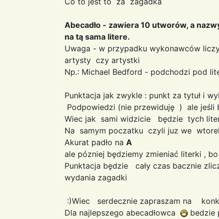
Co to jest to za zagadka
Abecadło - zawiera 10 utworów, a nazw
na tą sama litere.
Uwaga - w przypadku wykonawców liczy
artysty czy artystki
Np.: Michael Bedford - podchodzi pod lite
Punktacja jak zwykle : punkt za tytuł i 
Podpowiedzi (nie przewiduję ) ale jeśli 
Wiec jak sami widzicie będzie tych lite
Na samym poczatku czyli juz we wtorek 
Akurat padło na
A
ale pózniej będziemy zmieniać literki , 
Punktacja będzie cały czas bacznie zl
wydania zagadki
:)Wiec serdecznie zapraszam na kon
Dla najlepszego abecadłowca
bedzie 