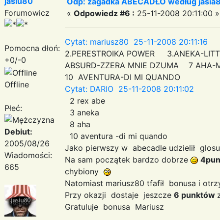
jasiu80
Odp: zagadka ABECADŁO według jasia
Forumowicz
«
Odpowiedz #6 :
25-11-2008 20:11:00 »
Cytat: mariusz80 25-11-2008 20:11:16
Pomocna dłoń:
2.PERESTROIKA POWER 3.ANEKA-LIT
+0/-0
ABSURD-ZZERA MNIE DZUMA 7 AHA-
10 AVENTURA-DI MI QUANDO
Offline
Cytat: DARIO 25-11-2008 20:11:02
2 rex abe
Płeć:
3 aneka
8 aha
Debiut:
10 aventura -di mi quando
2005/08/26
Jako pierwszy w abecadle udzielił glo
Wiadomości:
Na sam początek bardzo dobrze
4pun
665
chybiony
Natomiast mariusz80 tfafił bonusa i o
Przy okazji dostaje jeszcze
6 punktów
Gratuluje bonusa Mariusz