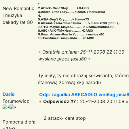
1
New Romantic
2.Attack- Can't Stop..........>DARIO
3.Aneka-Little Lady........ >DARIO / mariusz80
i muzyka
4.
5.ASIA-Don't Cry.........> Sławek73
dekady lat 80
6.Absurd-Żzera mnie dżuma....... > mariusz80 (bonus)
7.A-Ha-Maybe ,Maybe..............> DARIO/mariusz80
8.ABC- All Off My Heart..........>DARIO
9.Bryan Adams-Run to You........> mariusz80
10.Aventura-Di mi quando......>DARIO
«
Ostatnia zmiana: 25-11-2008 22:11:39
wysłane przez jasiu80
»
Ty mały, ty nie obrażaj serwisanta, któr
stanowią zdrową siłę narodu
Dario
Odp: zagadka ABECADŁO według jasia
Forumowicz
«
Odpowiedz #7 :
25-11-2008 20:11:08 »
2 attack- cant stop
Pomocna dłoń:
+2/-0