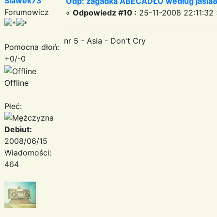
Slawek73
Odp: zagadka ABECADŁO według jasia
Forumowicz
«
Odpowiedz #10 :
25-11-2008 22:11:32 
nr 5 - Asia - Don't Cry
Pomocna dłoń:
+0/-0
Offline
Płeć:
Debiut:
2008/06/15
Wiadomości:
464