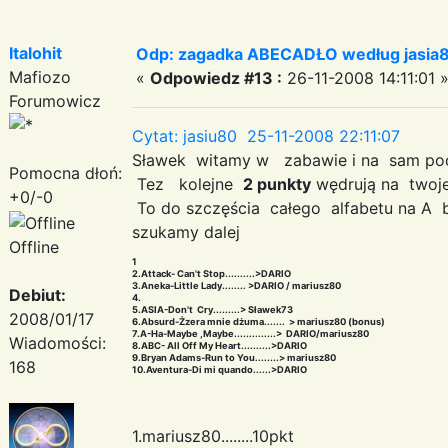
Italohit
Odp: zagadka ABECADŁO według jasia
Mafiozo
«
Odpowiedz #13 :
26-11-2008 14:11:01 
Forumowicz
Cytat: jasiu80 25-11-2008 22:11:07
Sławek witamy w zabawie i na sam po
Pomocna dłoń:
Tez kolejne
2 punkty
wędrują na twoj
+0/-0
To do szczęścia całego alfabetu na A
szukamy dalej
Offline
1
2.Attack- Can't Stop..........>DARIO
3.Aneka-Little Lady........ >DARIO / mariusz80
Debiut:
4.
5.ASIA-Don't Cry.........> Sławek73
2008/01/17
6.Absurd-Żzera mnie dżuma....... > mariusz80 (bonus)
7.A-Ha-Maybe ,Maybe..............> DARIO/mariusz80
Wiadomości:
8.ABC- All Off My Heart..........>DARIO
9.Bryan Adams-Run to You........> mariusz80
168
10.Aventura-Di mi quando......>DARIO
1.mariusz80........10pkt