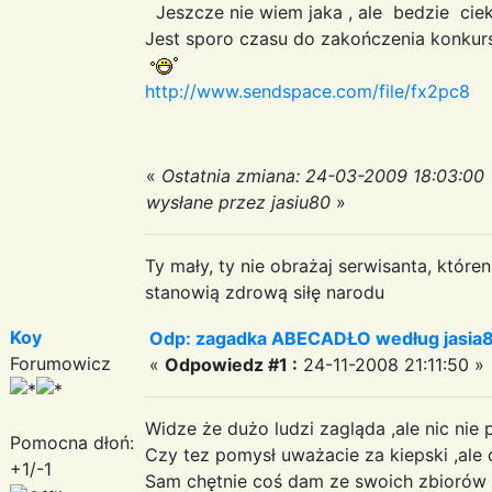
Jeszcze nie wiem jaka , ale bedzie cie
Jest sporo czasu do zakończenia konkur
http://www.sendspace.com/file/fx2pc8
«
Ostatnia zmiana: 24-03-2009 18:03:00
wysłane przez jasiu80
»
Ty mały, ty nie obrażaj serwisanta, któr
stanowią zdrową siłę narodu
Koy
Odp: zagadka ABECADŁO według jasia
Forumowicz
«
Odpowiedz #1 :
24-11-2008 21:11:50 »
Widze że dużo ludzi zagląda ,ale nic nie
Pomocna dłoń:
Czy tez pomysł uważacie za kiepski ,ale
+1/-1
Sam chętnie coś dam ze swoich zbiorów 