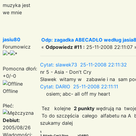
muzyka jest
we mnie
jasiu80
Odp: zagadka ABECADŁO według jasia
Forumowicz
«
Odpowiedz #11 :
25-11-2008 22:11:07 
Cytat: slawek73 25-11-2008 22:11:32
Pomocna dłoń:
nr 5 - Asia - Don't Cry
+0/-0
Sławek witamy w zabawie i na sam po
Cytat: DARIO 25-11-2008 22:11:11
Offline
osiem; abc- all off my heart
Płeć:
Tez kolejne
2 punkty
wędrują na twoj
To do szczęścia całego alfabetu na A
Debiut:
szukamy dalej
2005/08/26
1
Wiadomości:
2.Attack- Can't Stop..........>DARIO