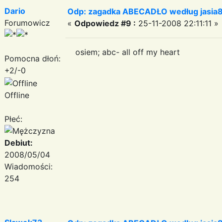
Dario
Odp: zagadka ABECADŁO według jasia
Forumowicz
«
Odpowiedz #9 :
25-11-2008 22:11:11 »
osiem; abc- all off my heart
Pomocna dłoń:
+2/-0
Offline
Płeć:
Debiut:
2008/05/04
Wiadomości:
254