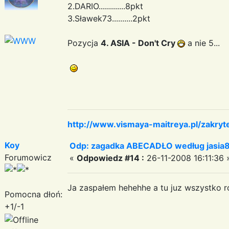
2.DARIO.............8pkt
3.Sławek73..........2pkt
Pozycja
4. ASIA - Don't Cry
a nie 5...
http://www.vismaya-maitreya.pl/zakryt
Koy
Odp: zagadka ABECADŁO według jasia
Forumowicz
«
Odpowiedz #14 :
26-11-2008 16:11:36 
Ja zaspałem hehehhe a tu juz wszystko
Pomocna dłoń:
+1/-1