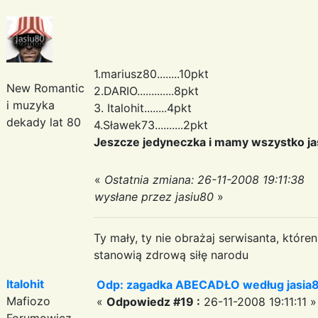
1.mariusz80........10pkt
New Romantic
2.DARIO.............8pkt
i muzyka
3. Italohit........4pkt
dekady lat 80
4.Sławek73..........2pkt
Jeszcze jedyneczka i mamy wszystko j
«
Ostatnia zmiana: 26-11-2008 19:11:38
wysłane przez jasiu80
»
Ty mały, ty nie obrażaj serwisanta, któr
stanowią zdrową siłę narodu
Italohit
Odp: zagadka ABECADŁO według jasia
Mafiozo
«
Odpowiedz #19 :
26-11-2008 19:11:11 »
Forumowicz