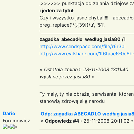
,>>>>>> punktacja od zalania dziejów z
i jeden za tytuł
Czyli wszystko jasne chyba!!!!! abecad
preg_replace('/(.{39})/u', '$1
',
'____________________________________________
zagadka abecadło według jasia80 /1
http://www.sendspace.com/file/r6r3bl
http://www.evilshare.com/1f6faae6-0c6
«
Ostatnia zmiana: 28-11-2008 13:11:40
wysłane przez jasiu80
»
Ty mały, ty nie obrażaj serwisanta, któr
stanowią zdrową siłę narodu
Dario
Odp: zagadka ABECADŁO według jasia
Forumowicz
«
Odpowiedz #4 :
25-11-2008 20:11:02 »