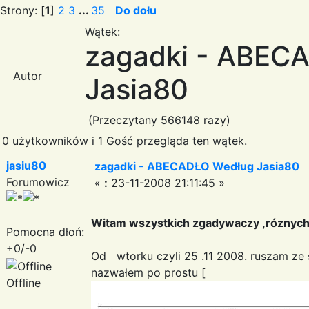
Strony: [
1
]
2
3
...
35
Do dołu
Wątek:
zagadki - ABEC
Autor
Jasia80
(Przeczytany 566148 razy)
0 użytkowników i 1 Gość przegląda ten wątek.
jasiu80
zagadki - ABECADŁO Według Jasia80
Forumowicz
«
:
23-11-2008 21:11:45 »
Witam wszystkich zgadywaczy ,róznyc
Pomocna dłoń:
+0/-0
Od wtorku czyli 25 .11 2008. ruszam ze
nazwałem po prostu [
Offline