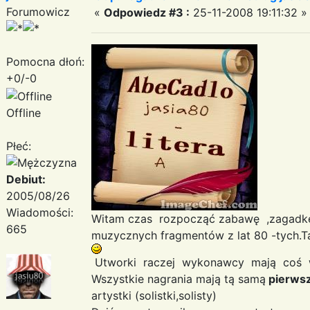
Forumowicz
«
Odpowiedz #3 :
25-11-2008 19:11:32 »
Pomocna dłoń:
+0/-0
Offline
Płeć:
Debiut:
2005/08/26
Wiadomości:
Witam czas rozpocząć zabawę ,zaga
665
muzycznych fragmentów z lat 80 -tych.T
Utworki raczej wykonawcy mają coś 
Wszystkie nagrania mają tą samą
pierwsz
artystki (solistki,solisty)