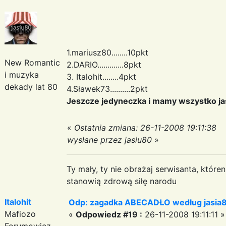
1.mariusz80........10pkt
New Romantic
2.DARIO.............8pkt
i muzyka
3. Italohit........4pkt
dekady lat 80
4.Sławek73..........2pkt
Jeszcze jedyneczka i mamy wszystko j
«
Ostatnia zmiana: 26-11-2008 19:11:38
wysłane przez jasiu80
»
Ty mały, ty nie obrażaj serwisanta, któr
stanowią zdrową siłę narodu
Italohit
Odp: zagadka ABECADŁO według jasia
Mafiozo
«
Odpowiedz #19 :
26-11-2008 19:11:11 »
Forumowicz