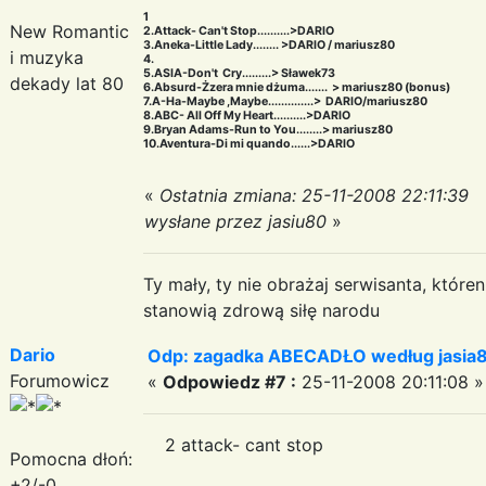
1
New Romantic
2.Attack- Can't Stop..........>DARIO
3.Aneka-Little Lady........ >DARIO / mariusz80
i muzyka
4.
5.ASIA-Don't Cry.........> Sławek73
dekady lat 80
6.Absurd-Żzera mnie dżuma....... > mariusz80 (bonus)
7.A-Ha-Maybe ,Maybe..............> DARIO/mariusz80
8.ABC- All Off My Heart..........>DARIO
9.Bryan Adams-Run to You........> mariusz80
10.Aventura-Di mi quando......>DARIO
«
Ostatnia zmiana: 25-11-2008 22:11:39
wysłane przez jasiu80
»
Ty mały, ty nie obrażaj serwisanta, któr
stanowią zdrową siłę narodu
Dario
Odp: zagadka ABECADŁO według jasia
Forumowicz
«
Odpowiedz #7 :
25-11-2008 20:11:08 »
2 attack- cant stop
Pomocna dłoń:
+2/-0