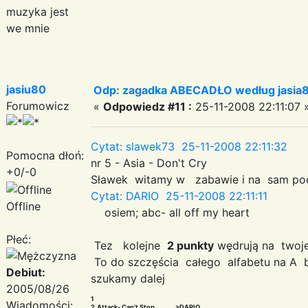
muzyka jest
we mnie
jasiu80
Odp: zagadka ABECADŁO według jasia
Forumowicz
«
Odpowiedz #11 :
25-11-2008 22:11:07 
Cytat: slawek73 25-11-2008 22:11:32
Pomocna dłoń:
nr 5 - Asia - Don't Cry
+0/-0
Sławek witamy w zabawie i na sam po
Cytat: DARIO 25-11-2008 22:11:11
Offline
osiem; abc- all off my heart
Płeć:
Tez kolejne
2 punkty
wędrują na twoj
To do szczęścia całego alfabetu na A
Debiut:
szukamy dalej
2005/08/26
1
Wiadomości:
2.Attack- Can't Stop..........>DARIO