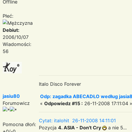
Offline
Płeć:
Debiut:
2006/10/07
Wiadomości:
56
Italo Disco Forever
jasiu80
Odp: zagadka ABECADŁO według jasia
Forumowicz
«
Odpowiedz #15 :
26-11-2008 17:11:04 
Cytat: italohit 26-11-2008 14:11:01
Pomocna dłoń:
Pozycja
4. ASIA - Don't Cry
a nie 5...
+0/-0