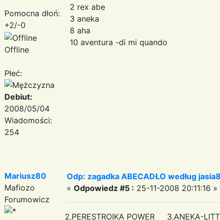
2 rex abe
Pomocna dłoń:
3 aneka
+2/-0
8 aha
10 aventura -di mi quando
Offline
Płeć:
Debiut:
2008/05/04
Wiadomości:
254
Mariusz80
Odp: zagadka ABECADŁO według jasia
Mafiozo
«
Odpowiedz #5 :
25-11-2008 20:11:16 »
Forumowicz
2.PERESTROIKA POWER 3.ANEKA-LIT