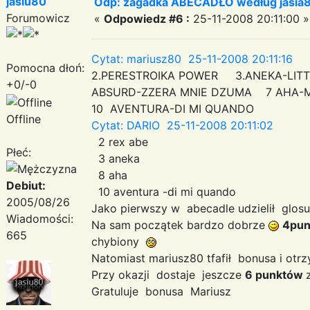
jasiu80
Odp: zagadka ABECADŁO według jasia
Forumowicz
«
Odpowiedz #6 :
25-11-2008 20:11:00 »
Cytat: mariusz80 25-11-2008 20:11:16
Pomocna dłoń:
2.PERESTROIKA POWER 3.ANEKA-LIT
+0/-0
ABSURD-ZZERA MNIE DZUMA 7 AHA-
10 AVENTURA-DI MI QUANDO
Offline
Cytat: DARIO 25-11-2008 20:11:02
2 rex abe
Płeć:
3 aneka
8 aha
Debiut:
10 aventura -di mi quando
2005/08/26
Jako pierwszy w abecadle udzielił glo
Wiadomości:
Na sam początek bardzo dobrze
4pun
665
chybiony
Natomiast mariusz80 tfafił bonusa i o
Przy okazji dostaje jeszcze
6 punktów
Gratuluje bonusa Mariusz