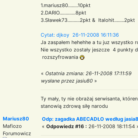
1.mariusz80........10pkt
2.DARIO.............8pkt
3.Sławek73..........2pkt & Italohit........2pkt
Cytat: djkoy 26-11-2008 16:11:36
Ja zaspałem hehehhe a tu juz wszystko
Nie wszystko zostały jeszcze 4 punkty
rozszyfrowania
«
Ostatnia zmiana: 26-11-2008 17:11:59
wysłane przez jasiu80
»
Ty mały, ty nie obrażaj serwisanta, któr
stanowią zdrową siłę narodu
Mariusz80
Odp: zagadka ABECADŁO według jasia
Mafiozo
«
Odpowiedz #16 :
26-11-2008 18:11:54 
Forumowicz