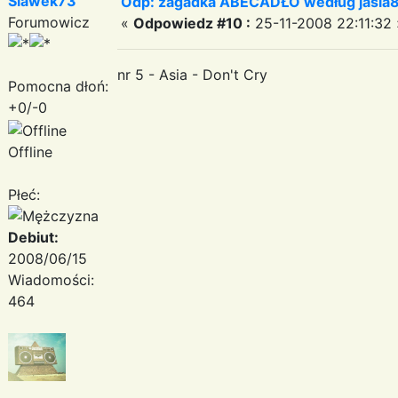
Slawek73
Odp: zagadka ABECADŁO według jasia
Forumowicz
«
Odpowiedz #10 :
25-11-2008 22:11:32 
nr 5 - Asia - Don't Cry
Pomocna dłoń:
+0/-0
Offline
Płeć:
Debiut:
2008/06/15
Wiadomości:
464