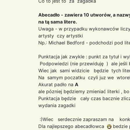
Co to jest to za zagadka
Abecadło - zawiera 10 utworów, a nazw
na tą sama litere.
Uwaga - w przypadku wykonawców liczy
artysty czy artystki
Np.: Michael Bedford - podchodzi pod lite
Punktacja jak zwykle : punkt za tytuł i 
Podpowiedzi (nie przewiduję ) ale jeśli 
Wiec jak sami widzicie będzie tych lite
Na samym poczatku czyli juz we wtorek 
Akurat padło na
A
ale pózniej będziemy zmieniać literki , 
Punktacja będzie cały czas bacznie zl
wydania zagadki
:)Wiec serdecznie zapraszam na kon
Dla najlepszego abecadłowca
bedzie 