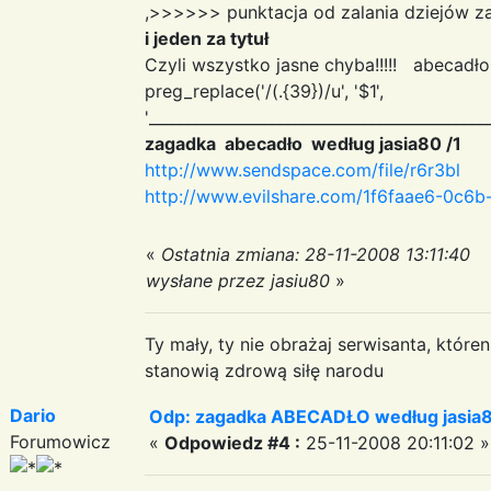
,>>>>>> punktacja od zalania dziejów z
i jeden za tytuł
Czyli wszystko jasne chyba!!!!! abecad
preg_replace('/(.{39})/u', '$1
',
'____________________________________________
zagadka abecadło według jasia80 /1
http://www.sendspace.com/file/r6r3bl
http://www.evilshare.com/1f6faae6-0c6
«
Ostatnia zmiana: 28-11-2008 13:11:40
wysłane przez jasiu80
»
Ty mały, ty nie obrażaj serwisanta, któr
stanowią zdrową siłę narodu
Dario
Odp: zagadka ABECADŁO według jasia
Forumowicz
«
Odpowiedz #4 :
25-11-2008 20:11:02 »