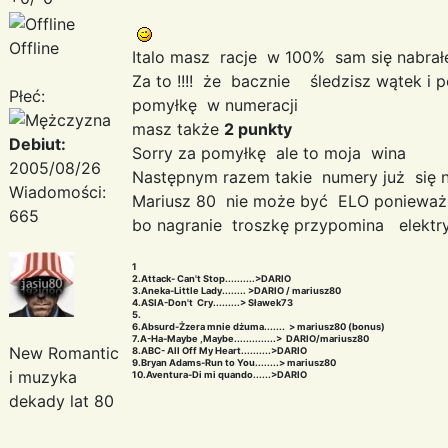
Offline
Italo masz racje w 100% sam się nabra
Za to !!!! że bacznie śledzisz wątek 
Płeć:
pomyłkę w numeracji
masz także
2 punkty
Debiut:
Sorry za pomyłkę ale to moja wina
2005/08/26
Następnym razem takie numery już się 
Wiadomości:
Mariusz 80 nie może być ELO ponieważ 
665
bo nagranie troszkę przypomina elekt
1
2.Attack- Can't Stop..........>DARIO
3.Aneka-Little Lady........ >DARIO / mariusz80
4.ASIA-Don't Cry.........> Sławek73
5.
6.Absurd-Żzera mnie dżuma....... > mariusz80 (bonus)
7.A-Ha-Maybe ,Maybe..............> DARIO/mariusz80
New Romantic
8.ABC- All Off My Heart..........>DARIO
9.Bryan Adams-Run to You........> mariusz80
i muzyka
10.Aventura-Di mi quando......>DARIO
dekady lat 80