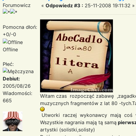
Forumowicz
«
Odpowiedz #3 :
25-11-2008 19:11:32 »
Pomocna dłoń:
+0/-0
Offline
Płeć:
Debiut:
2005/08/26
Wiadomości:
Witam czas rozpocząć zabawę ,zaga
665
muzycznych fragmentów z lat 80 -tych.T
Utworki raczej wykonawcy mają coś 
Wszystkie nagrania mają tą samą
pierwsz
artystki (solistki,solisty)