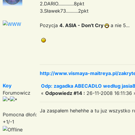
2.DARIO.............8pkt
3.Sławek73..........2pkt
Pozycja
4. ASIA - Don't Cry
a nie 5...
http://www.vismaya-maitreya.pl/zakryt
Koy
Odp: zagadka ABECADŁO według jasia
Forumowicz
«
Odpowiedz #14 :
26-11-2008 16:11:36 
Ja zaspałem hehehhe a tu juz wszystko
Pomocna dłoń:
+1/-1