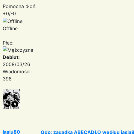
Pomocna dłoń:
+0/-0
Offline
Płeć:
Debiut:
2008/03/26
Wiadomości:
398
jasiu80
Odp: zagadka ABECADŁO według jasia