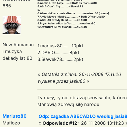
3.Aneka-Little Lady........ >DARIO / mariusz80
665
4.ASIA-Don't Cry.........> Sławek73
5.
6.Absurd-Żzera mnie dżuma....... > mariusz80 (bonus)
7.A-Ha-Maybe ,Maybe..............> DARIO/mariusz80
8.ABC- All Off My Heart..........>DARIO
9.Bryan Adams-Run to You........> mariusz80
10.Aventura-Di mi quando......>DARIO
New Romantic
1.mariusz80........10pkt
i muzyka
2.DARIO.............8pkt
dekady lat 80
3.Sławek73..........2pkt
«
Ostatnia zmiana: 26-11-2008 17:11:26
wysłane przez jasiu80
»
Ty mały, ty nie obrażaj serwisanta, któr
stanowią zdrową siłę narodu
Mariusz80
Odp: zagadka ABECADŁO według jasia
Mafiozo
«
Odpowiedz #12 :
26-11-2008 13:11:23 