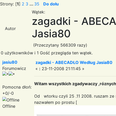
Strony: [
1
]
2
3
...
35
Do dołu
Wątek:
zagadki - ABEC
Autor
Jasia80
(Przeczytany 566309 razy)
0 użytkowników i 1 Gość przegląda ten wątek.
jasiu80
zagadki - ABECADŁO Według Jasia80
Forumowicz
«
:
23-11-2008 21:11:45 »
Witam wszystkich zgadywaczy ,róznyc
Pomocna dłoń:
+0/-0
Od wtorku czyli 25 .11 2008. ruszam ze
nazwałem po prostu [
Offline