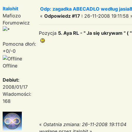
Italohit
Odp: zagadka ABECADŁO według jasia
Mafiozo
«
Odpowiedz #17 :
26-11-2008 19:11:58 
Forumowicz
Pozycja
5. Aya RL - " Ja się ukrywam '' ( ''
Pomocna dłoń:
+0/-0
Offline
Debiut:
2008/01/17
Wiadomości:
168
«
Ostatnia zmiana: 26-11-2008 19:11:04
wysłane przez italohit
»