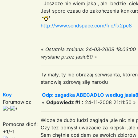
Jeszcze nie wiem jaka , ale bedzie cie
Jest sporo czasu do zakończenia konkur
http://www.sendspace.com/file/fx2pc8
«
Ostatnia zmiana: 24-03-2009 18:03:00
wysłane przez jasiu80
»
Ty mały, ty nie obrażaj serwisanta, któr
stanowią zdrową siłę narodu
Koy
Odp: zagadka ABECADŁO według jasia
Forumowicz
«
Odpowiedz #1 :
24-11-2008 21:11:50 »
Widze że dużo ludzi zagląda ,ale nic nie
Pomocna dłoń:
Czy tez pomysł uważacie za kiepski ,ale
+1/-1
Sam chętnie coś dam ze swoich zbiorów 