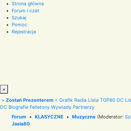
Strona główna
Forum i czat
Szukaj
Pomoc
Rejestracja
×
>
Zostań Prezenterem
<
Grafik Radia
Lista TOP80 DC
Li
DC
Biografie
Felietony
Wywiady
Partnerzy
Forum
•
KLASYCZNE
•
Muzyczne
(Moderator:
Sz
Jasia80