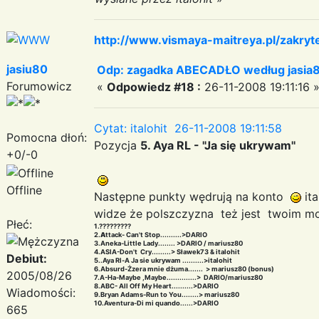
http://www.vismaya-maitreya.pl/zakryt
jasiu80
Odp: zagadka ABECADŁO według jasia
Forumowicz
«
Odpowiedz #18 :
26-11-2008 19:11:16 
Cytat: italohit 26-11-2008 19:11:58
Pomocna dłoń:
Pozycja
5. Aya RL - "Ja się ukrywam''
+0/-0
Offline
Następne punkty wędrują na konto
ita
widze że polszczyzna też jest twoim 
Płeć:
1.?????????
2.
A
ttack- Can't Stop..........>DARIO
3.Aneka-Little Lady........ >DARIO / mariusz80
4.ASIA-Don't Cry.........> Sławek73 & italohit
Debiut:
5..Aya Rl-A Ja sie ukrywam ..........>italohit
6.Absurd-Żzera mnie dżuma....... > mariusz80 (bonus)
2005/08/26
7.A-Ha-Maybe ,Maybe..............> DARIO/mariusz80
8.ABC- All Off My Heart..........>DARIO
Wiadomości:
9.Bryan Adams-Run to You........> mariusz80
10.Aventura-Di mi quando......>DARIO
665