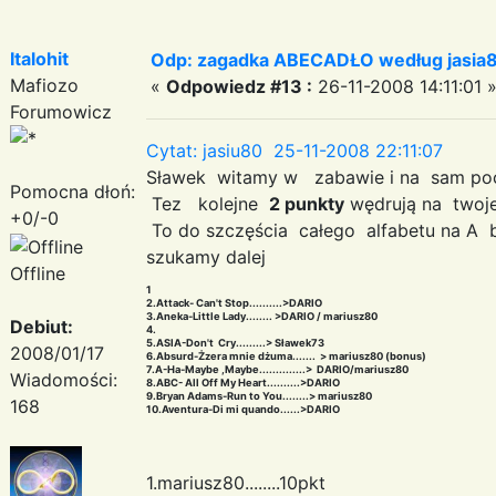
Italohit
Odp: zagadka ABECADŁO według jasia
Mafiozo
«
Odpowiedz #13 :
26-11-2008 14:11:01 
Forumowicz
Cytat: jasiu80 25-11-2008 22:11:07
Sławek witamy w zabawie i na sam po
Pomocna dłoń:
Tez kolejne
2 punkty
wędrują na twoj
+0/-0
To do szczęścia całego alfabetu na A
szukamy dalej
Offline
1
2.Attack- Can't Stop..........>DARIO
3.Aneka-Little Lady........ >DARIO / mariusz80
Debiut:
4.
5.ASIA-Don't Cry.........> Sławek73
2008/01/17
6.Absurd-Żzera mnie dżuma....... > mariusz80 (bonus)
7.A-Ha-Maybe ,Maybe..............> DARIO/mariusz80
Wiadomości:
8.ABC- All Off My Heart..........>DARIO
9.Bryan Adams-Run to You........> mariusz80
168
10.Aventura-Di mi quando......>DARIO
1.mariusz80........10pkt