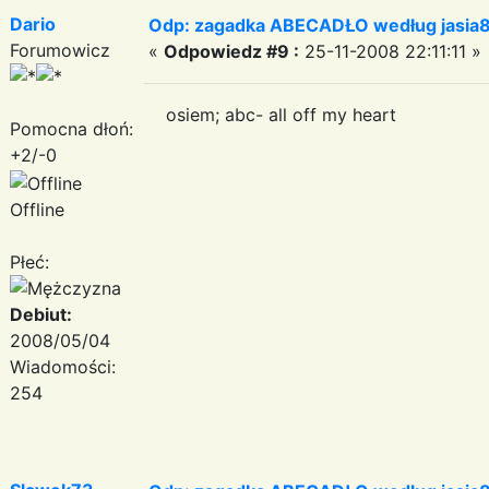
Dario
Odp: zagadka ABECADŁO według jasia
Forumowicz
«
Odpowiedz #9 :
25-11-2008 22:11:11 »
osiem; abc- all off my heart
Pomocna dłoń:
+2/-0
Offline
Płeć:
Debiut:
2008/05/04
Wiadomości:
254