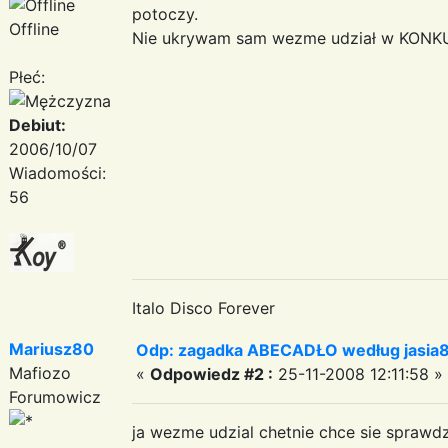
potoczy.
Offline
Nie ukrywam sam wezme udział w KONK
Płeć:
Debiut:
2006/10/07
Wiadomości:
56
Italo Disco Forever
Mariusz80
Odp: zagadka ABECADŁO według jasia
Mafiozo
«
Odpowiedz #2 :
25-11-2008 12:11:58 »
Forumowicz
ja wezme udzial chetnie chce sie sprawd