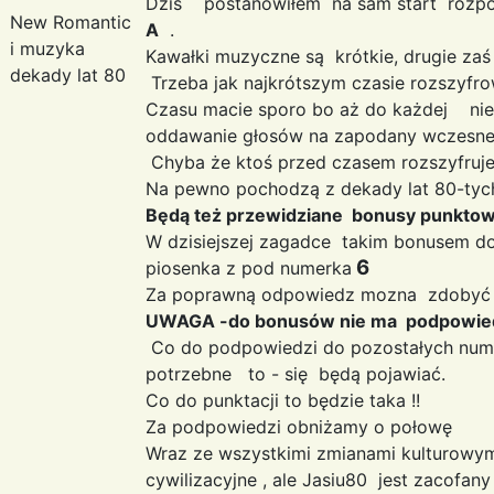
Dziś postanowiłem na sam start rozpoczą
New Romantic
A
.
i muzyka
Kawałki muzyczne są krótkie, drugie zaś d
dekady lat 80
Trzeba jak najkrótszym czasie rozszyfr
Czasu macie sporo bo aż do każdej ni
oddawanie głosów na zapodany wczesn
Chyba że ktoś przed czasem rozszyfruje 
Na pewno pochodzą z dekady lat 80-tych 
Będą też przewidziane bonusy punkto
W dzisiejszej zagadce takim bonusem d
6
piosenka z pod numerka
Za poprawną odpowiedz mozna zdoby
UWAGA -do bonusów nie ma podpowi
Co do podpowiedzi do pozostałych numer
potrzebne to - się będą pojawiać.
Co do punktacji to będzie taka !!
Za podpowiedzi obniżamy o połowę
Wraz ze wszystkimi zmianami kulturowym
cywilizacyjne , ale Jasiu80 jest zacofan