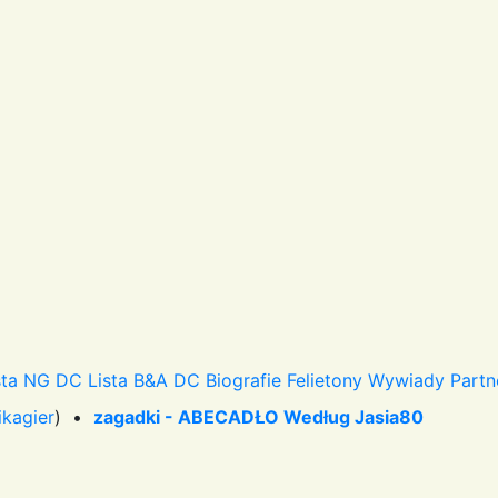
sta NG DC
Lista B&A DC
Biografie
Felietony
Wywiady
Partn
ikagier
) •
zagadki - ABECADŁO Według Jasia80