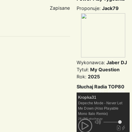
Zapisane
Proponuje:
Jack79
Wykonawca:
Jaber DJ
Tytuł:
My Question
Rok:
2025
Słuchaj Radia TOP80
Radio TOP80 - zamawia
Kropka31
Depeche Mode - Never Let
Me Down (Also Playable
Mono Italo Remix)
26 (56) słuchaczy