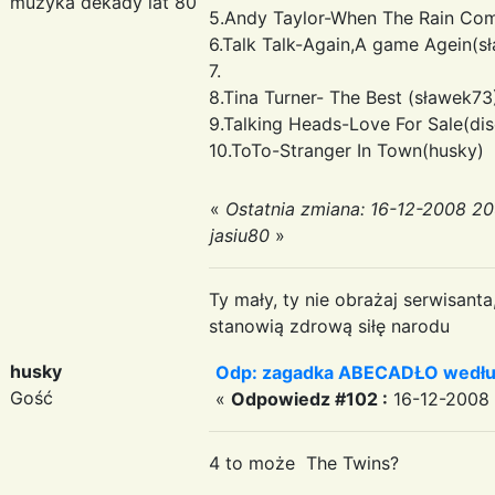
muzyka dekady lat 80
5.Andy Taylor-When The Rain Co
6.Talk Talk-Again,A game Agein(s
7.
8.Tina Turner- The Best (sławek73
9.Talking Heads-Love For Sale(di
10.ToTo-Stranger In Town(husky)
«
Ostatnia zmiana: 16-12-2008 20
jasiu80
»
Ty mały, ty nie obrażaj serwisant
stanowią zdrową siłę narodu
husky
Odp: zagadka ABECADŁO według
Gość
«
Odpowiedz #102 :
16-12-2008 
4 to może The Twins?