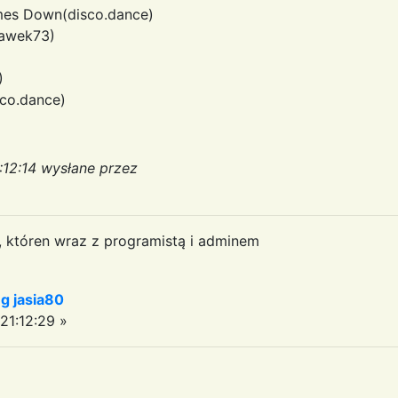
mes Down(disco.dance)
ławek73)
)
sco.dance)
:12:14 wysłane przez
a, któren wraz z programistą i adminem
 jasia80
21:12:29 »