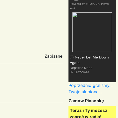
Powered by
© TOP80 AI Player
v1.2
Zapisane
Never Let Me Down
Again
Depeche Mode
UK
1987-08-24
Poprzednio graliśmy...
Twoje ulubione...
Zamów Piosenkę
Teraz i Ty możesz
zagrać w radio!