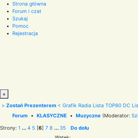
Strona główna
Forum i czat
Szukaj
Pomoc
Rejestracja
×
>
Zostań Prezenterem
<
Grafik Radia
Lista TOP80 DC
Li
Forum
•
KLASYCZNE
•
Muzyczne
(Moderator:
Sz
Strony:
1
...
4
5
[
6
]
7
8
...
35
Do dołu
Wątek: