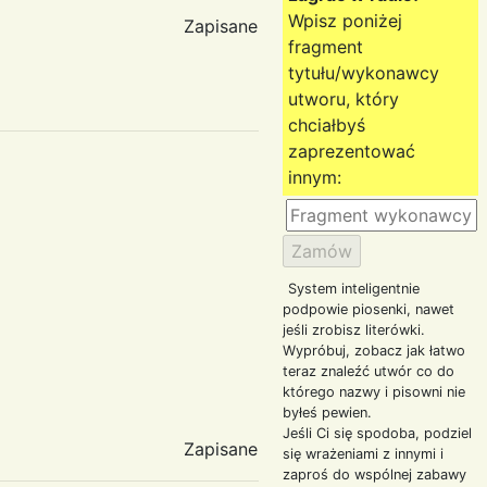
Wpisz poniżej
Zapisane
fragment
tytułu/wykonawcy
utworu, który
chciałbyś
zaprezentować
innym:
System inteligentnie
podpowie piosenki, nawet
jeśli zrobisz literówki.
Wypróbuj, zobacz jak łatwo
teraz znaleźć utwór co do
którego nazwy i pisowni nie
byłeś pewien.
Jeśli Ci się spodoba, podziel
Zapisane
się wrażeniami z innymi i
zaproś do wspólnej zabawy