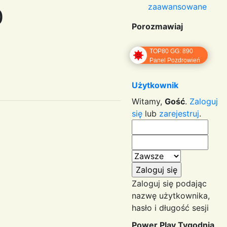
zaawansowane
0
Porozmawiaj
TOP80 GG: 890
Panel Pozdrowień
Użytkownik
Witamy,
Gość
.
Zaloguj
się
lub
zarejestruj
.
Zaloguj się podając
nazwę użytkownika,
hasło i długość sesji
Power Play Tygodnia