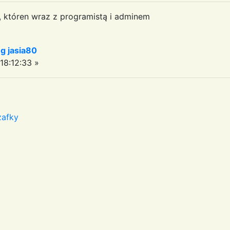
a, któren wraz z programistą i adminem
 jasia80
18:12:33 »
zafky