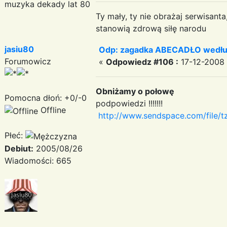
muzyka dekady lat 80
Ty mały, ty nie obrażaj serwisant
stanowią zdrową siłę narodu
jasiu80
Odp: zagadka ABECADŁO według
Forumowicz
«
Odpowiedz #106 :
17-12-2008 
Obniżamy o połowę
Pomocna dłoń: +0/-0
podpowiedzi !!!!!!!
Offline
http://www.sendspace.com/file/t
Płeć:
Debiut:
2005/08/26
Wiadomości: 665