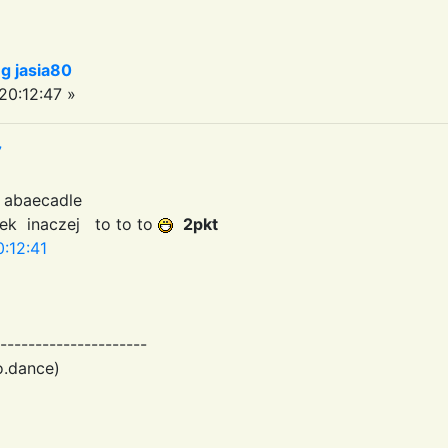
 jasia80
20:12:47 »
7
abaecadle
ek inaczej to to to
2pkt
:12:41
---------------------
o.dance)