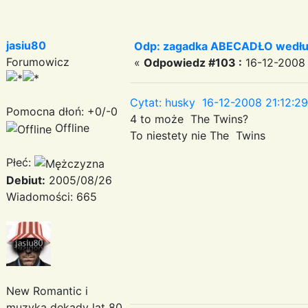
jasiu80
Odp: zagadka ABECADŁO według
Forumowicz
«
Odpowiedz #103 :
16-12-2008 
Cytat: husky 16-12-2008 21:12:29
Pomocna dłoń: +0/-0
4 to może The Twins?
Offline
To niestety nie The Twins
Płeć:
Debiut:
2005/08/26
Wiadomości: 665
New Romantic i
muzyka dekady lat 80