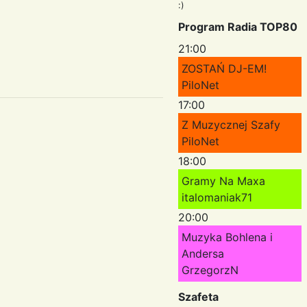
:)
Program Radia TOP80
21:00
ZOSTAŃ DJ-EM!
PiloNet
17:00
Z Muzycznej Szafy
PiloNet
18:00
Gramy Na Maxa
italomaniak71
20:00
Muzyka Bohlena i
Andersa
GrzegorzN
Szafeta