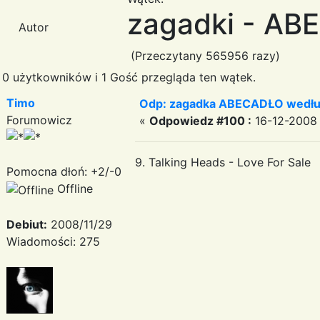
zagadki - AB
Autor
(Przeczytany 565956 razy)
0 użytkowników i 1 Gość przegląda ten wątek.
Timo
Odp: zagadka ABECADŁO według
Forumowicz
«
Odpowiedz #100 :
16-12-2008 
9. Talking Heads - Love For Sale
Pomocna dłoń: +2/-0
Offline
Debiut:
2008/11/29
Wiadomości: 275