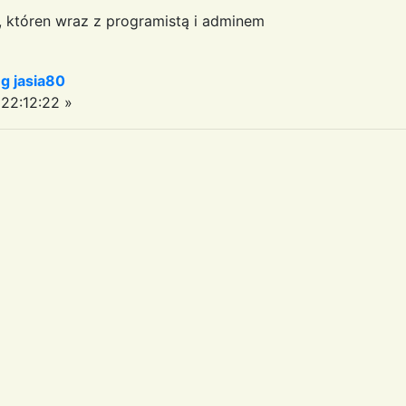
a, któren wraz z programistą i adminem
 jasia80
22:12:22 »