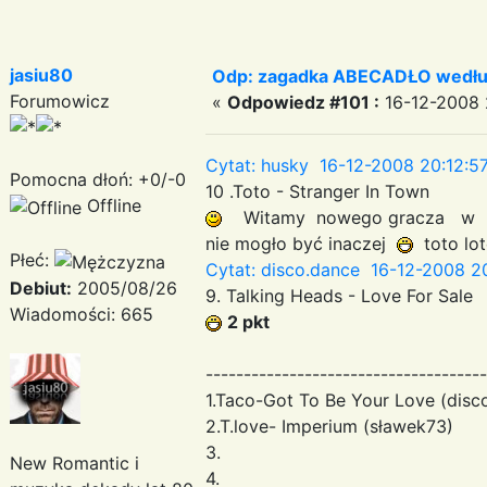
jasiu80
Odp: zagadka ABECADŁO według
Forumowicz
«
Odpowiedz #101 :
16-12-2008 
Cytat: husky 16-12-2008 20:12:5
Pomocna dłoń: +0/-0
10 .Toto - Stranger In Town
Offline
Witamy nowego gracza w 
nie mogło być inaczej
toto lot
Płeć:
Cytat: disco.dance 16-12-2008 20
Debiut:
2005/08/26
9. Talking Heads - Love For Sale
Wiadomości: 665
2 pkt
-------------------------------------
1.Taco-Got To Be Your Love (disc
2.T.love- Imperium (sławek73)
3.
New Romantic i
4.