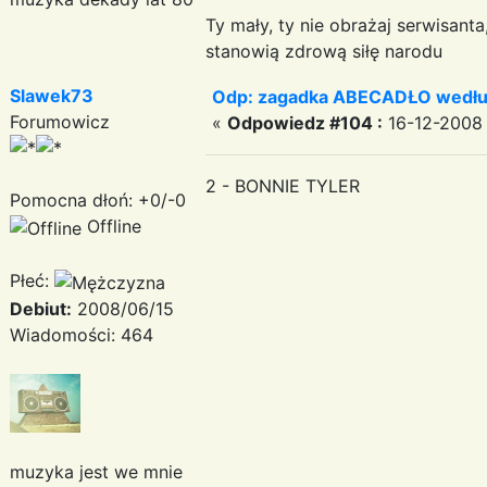
Ty mały, ty nie obrażaj serwisant
stanowią zdrową siłę narodu
Slawek73
Odp: zagadka ABECADŁO według
Forumowicz
«
Odpowiedz #104 :
16-12-2008 
2 - BONNIE TYLER
Pomocna dłoń: +0/-0
Offline
Płeć:
Debiut:
2008/06/15
Wiadomości: 464
muzyka jest we mnie