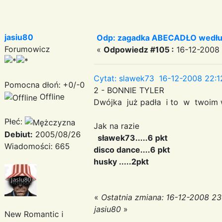
jasiu80
Odp: zagadka ABECADŁO według
Forumowicz
«
Odpowiedz #105 :
16-12-2008 
Cytat: slawek73 16-12-2008 22:1
Pomocna dłoń: +0/-0
2 - BONNIE TYLER
Offline
Dwójka już padła i to w twoim
Płeć:
Jak na razie
Debiut:
2005/08/26
sławek73.....6 pkt
Wiadomości: 665
disco dance....6 pkt
husky .....2pkt
«
Ostatnia zmiana: 16-12-2008 23
jasiu80
»
New Romantic i