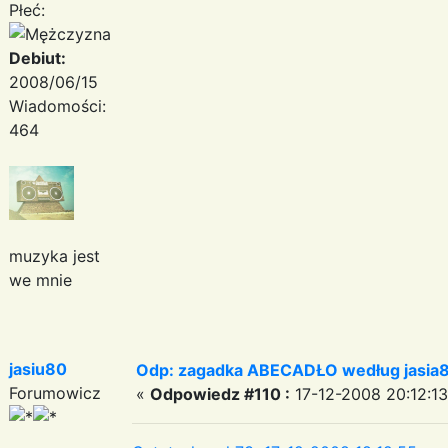
Płeć:
Debiut:
2008/06/15
Wiadomości:
464
muzyka jest
we mnie
jasiu80
Odp: zagadka ABECADŁO według jasia
Forumowicz
«
Odpowiedz #110 :
17-12-2008 20:12:13