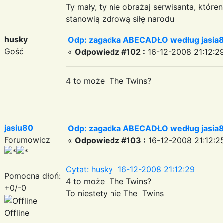
Ty mały, ty nie obrażaj serwisanta, któr
stanowią zdrową siłę narodu
husky
Odp: zagadka ABECADŁO według jasia
Gość
«
Odpowiedz #102 :
16-12-2008 21:12:2
4 to może The Twins?
jasiu80
Odp: zagadka ABECADŁO według jasia
Forumowicz
«
Odpowiedz #103 :
16-12-2008 21:12:2
Cytat: husky 16-12-2008 21:12:29
Pomocna dłoń:
4 to może The Twins?
+0/-0
To niestety nie The Twins
Offline