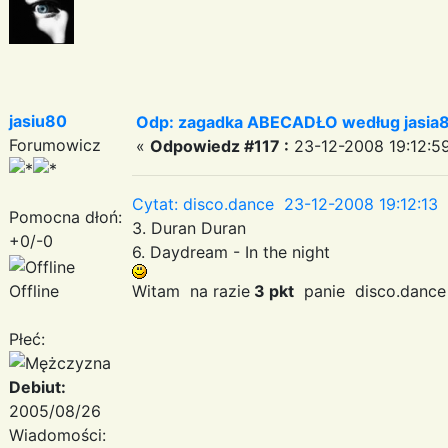
jasiu80
Odp: zagadka ABECADŁO według jasia
Forumowicz
«
Odpowiedz #117 :
23-12-2008 19:12:5
Cytat: disco.dance 23-12-2008 19:12:13
Pomocna dłoń:
3. Duran Duran
+0/-0
6. Daydream - In the night
Offline
Witam na razie
3 pkt
panie disco.dance
Płeć:
Debiut:
2005/08/26
Wiadomości: