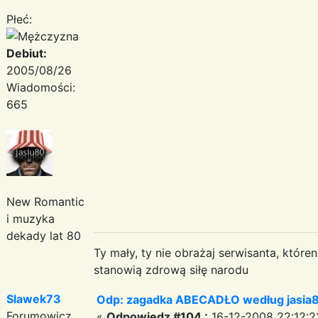
Płeć:
Debiut:
2005/08/26
Wiadomości:
665
New Romantic
i muzyka
dekady lat 80
Ty mały, ty nie obrażaj serwisanta, któr
stanowią zdrową siłę narodu
Slawek73
Odp: zagadka ABECADŁO według jasia
Forumowicz
«
Odpowiedz #104 :
16-12-2008 22:12:2