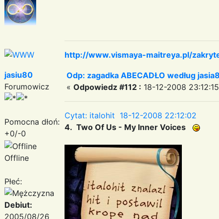
http://www.vismaya-maitreya.pl/zakryt
jasiu80
Odp: zagadka ABECADŁO według jasia
Forumowicz
«
Odpowiedz #112 :
18-12-2008 23:12:15
Cytat: italohit 18-12-2008 22:12:02
Pomocna dłoń:
4. Two Of Us - My Inner Voices
+0/-0
Offline
Płeć:
Debiut:
2005/08/26