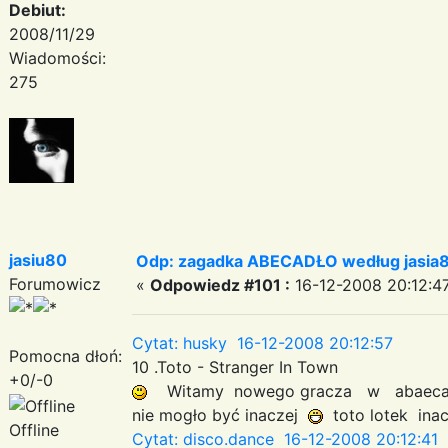
Debiut:
2008/11/29
Wiadomości:
275
jasiu80
Odp: zagadka ABECADŁO według jasia
Forumowicz
«
Odpowiedz #101 :
16-12-2008 20:12:4
Cytat: husky 16-12-2008 20:12:57
Pomocna dłoń:
10 .Toto - Stranger In Town
+0/-0
Witamy nowego gracza w abaeca
nie mogło być inaczej
toto lotek ina
Offline
Cytat: disco.dance 16-12-2008 20:12:41