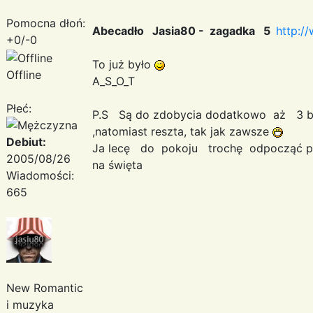
Pomocna dłoń:
Abecadło Jasia80 - zagadka 5
http:/
+0/-0
To już było
Offline
A_S_O_T
Płeć:
P.S Są do zdobycia dodatkowo aż 3 
,natomiast reszta, tak jak zawsze
Debiut:
Ja lecę do pokoju trochę odpocząć p
2005/08/26
na święta
Wiadomości:
665
New Romantic
i muzyka