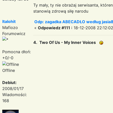
Ty mały, ty nie obrażaj serwisanta, któr
stanowią zdrową siłę narodu
Italohit
Odp: zagadka ABECADŁO według jasia
Mafiozo
«
Odpowiedz #111 :
18-12-2008 22:12:02
Forumowicz
4. Two Of Us - My Inner Voices
Pomocna dłoń:
+0/-0
Offline
Debiut:
2008/01/17
Wiadomości:
168