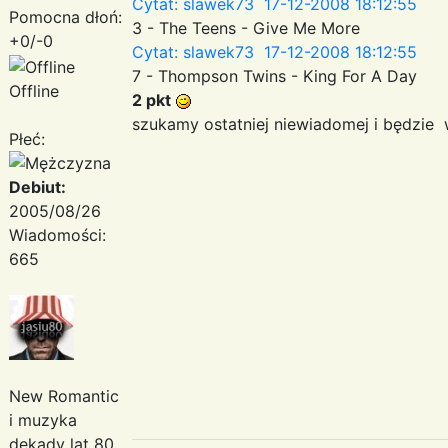
Cytat: slawek73 17-12-2008 18:12:55
Pomocna dłoń:
3 - The Teens - Give Me More
+0/-0
Cytat: slawek73 17-12-2008 18:12:55
7 - Thompson Twins - King For A Day
Offline
2 pkt
szukamy ostatniej niewiadomej i będzie 
Płeć:
Debiut:
2005/08/26
Wiadomości:
665
New Romantic
i muzyka
dekady lat 80