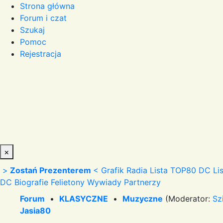
Strona główna
Forum i czat
Szukaj
Pomoc
Rejestracja
×
>
Zostań Prezenterem
<
Grafik Radia
Lista TOP80 DC
Li
DC
Biografie
Felietony
Wywiady
Partnerzy
Forum
•
KLASYCZNE
•
Muzyczne
(Moderator:
Sz
Jasia80