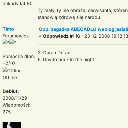
dekady lat 80
Ty mały, ty nie obrażaj serwisanta, któr
stanowią zdrową siłę narodu
Timo
Odp: zagadka ABECADŁO według jasia
Forumowicz
«
Odpowiedz #116 :
23-12-2008 19:12:13
3. Duran Duran
Pomocna dłoń:
6. Daydream - In the night
+2/-0
Offline
Debiut:
2008/11/29
Wiadomości:
275