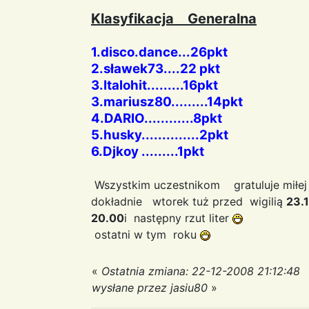
Klasyfikacja Generalna
1.disco.dance...26pkt
2.sławek73....22 pkt
3.Italohit.........16pkt
3.mariusz80.........14pkt
4.DARIO............8pkt
5.husky..............2pkt
6.Djkoy .........1pkt
Wszystkim uczestnikom gratuluje miłej
dokładnie wtorek tuż przed wigilią
23.
20.00
i następny rzut liter
ostatni w tym roku
«
Ostatnia zmiana: 22-12-2008 21:12:48
wysłane przez jasiu80
»