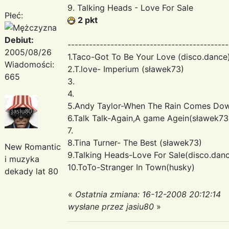
9. Talking Heads - Love For Sale
Płeć:
2 pkt
Debiut:
---------------------------------------------
2005/08/26
1.Taco-Got To Be Your Love (disco.dance
Wiadomości:
2.T.love- Imperium (sławek73)
665
3.
4.
5.Andy Taylor-When The Rain Comes Dow
6.Talk Talk-Again,A game Agein(sławek73
7.
8.Tina Turner- The Best (sławek73)
New Romantic
9.Talking Heads-Love For Sale(disco.dan
i muzyka
10.ToTo-Stranger In Town(husky)
dekady lat 80
«
Ostatnia zmiana: 16-12-2008 20:12:14
wysłane przez jasiu80
»