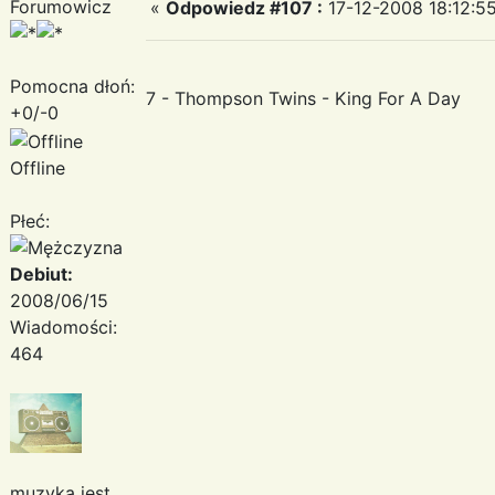
Forumowicz
«
Odpowiedz #107 :
17-12-2008 18:12:55
Pomocna dłoń:
7 - Thompson Twins - King For A Day
+0/-0
Offline
Płeć:
Debiut:
2008/06/15
Wiadomości:
464
muzyka jest