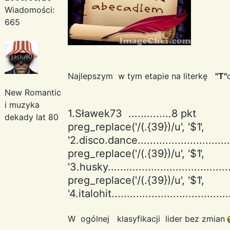
Wiadomości:
665
Najlepszym w tym etapie na literkę
''T''
New Romantic
i muzyka
1.Sławek73 ..............8 pkt
dekady lat 80
preg_replace('/(.{39})/u', '$1
',
'2.disco.dance...............................
preg_replace('/(.{39})/u', '$1
',
'3.husky.......................................
preg_replace('/(.{39})/u', '$1
',
'4.italohit......................................
W ogólnej klasyfikacji lider bez zmian