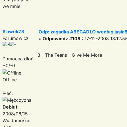
we mnie
Slawek73
Odp: zagadka ABECADŁO według jasia
Forumowicz
«
Odpowiedz #108 :
17-12-2008 18:12:5
3 - The Teens - Give Me More
Pomocna dłoń:
+0/-0
Offline
Płeć:
Debiut:
2008/06/15
Wiadomości: