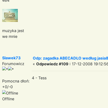
464
muzyka jest
we mnie
Slawek73
Odp: zagadka ABECADŁO według jasia
Forumowicz
«
Odpowiedz #109 :
17-12-2008 19:12:5
4 - Tess
Pomocna dłoń:
+0/-0
Offline