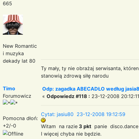
665
New Romantic
i muzyka
dekady lat 80
Ty mały, ty nie obrażaj serwisanta, któr
stanowią zdrową siłę narodu
Timo
Odp: zagadka ABECADŁO według jasia
Forumowicz
«
Odpowiedz #118 :
23-12-2008 20:12:11
Cytat: jasiu80 23-12-2008 19:12:59
Pomocna dłoń:
+2/-0
Witam na razie
3 pkt
panie disco.dance
I więcej chyba nie będzie.