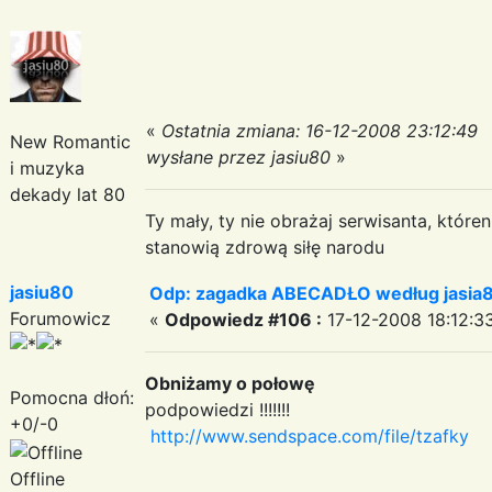
«
Ostatnia zmiana: 16-12-2008 23:12:49
New Romantic
wysłane przez jasiu80
»
i muzyka
dekady lat 80
Ty mały, ty nie obrażaj serwisanta, któr
stanowią zdrową siłę narodu
jasiu80
Odp: zagadka ABECADŁO według jasia
Forumowicz
«
Odpowiedz #106 :
17-12-2008 18:12:3
Obniżamy o połowę
Pomocna dłoń:
podpowiedzi !!!!!!!
+0/-0
http://www.sendspace.com/file/tzafky
Offline