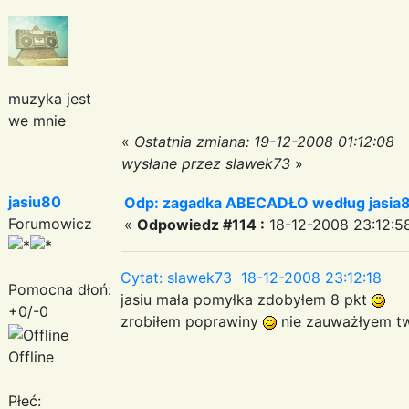
muzyka jest
we mnie
«
Ostatnia zmiana: 19-12-2008 01:12:08
wysłane przez slawek73
»
jasiu80
Odp: zagadka ABECADŁO według jasia
Forumowicz
«
Odpowiedz #114 :
18-12-2008 23:12:5
Cytat: slawek73 18-12-2008 23:12:18
Pomocna dłoń:
jasiu mała pomyłka zdobyłem 8 pkt
+0/-0
zrobiłem poprawiny
nie zauważłyem tw
Offline
Płeć: