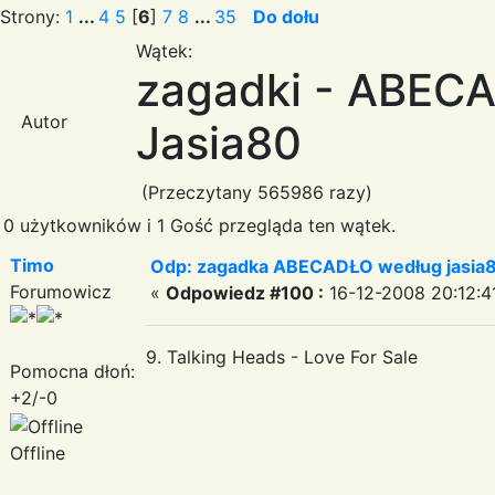
Strony:
1
...
4
5
[
6
]
7
8
...
35
Do dołu
Wątek:
zagadki - ABEC
Autor
Jasia80
(Przeczytany 565986 razy)
0 użytkowników i 1 Gość przegląda ten wątek.
Timo
Odp: zagadka ABECADŁO według jasia
Forumowicz
«
Odpowiedz #100 :
16-12-2008 20:12:4
9. Talking Heads - Love For Sale
Pomocna dłoń:
+2/-0
Offline