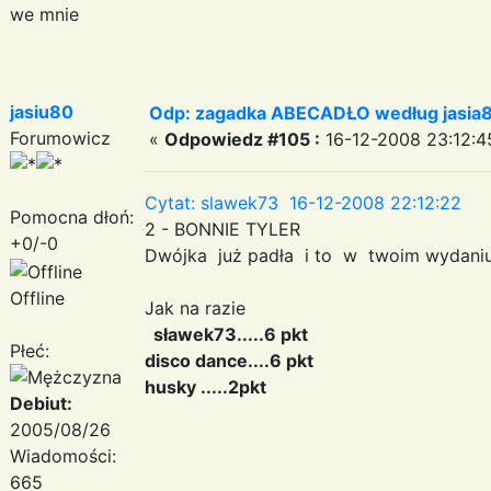
we mnie
jasiu80
Odp: zagadka ABECADŁO według jasia
Forumowicz
«
Odpowiedz #105 :
16-12-2008 23:12:4
Cytat: slawek73 16-12-2008 22:12:22
Pomocna dłoń:
2 - BONNIE TYLER
+0/-0
Dwójka już padła i to w twoim wydani
Offline
Jak na razie
sławek73.....6 pkt
Płeć:
disco dance....6 pkt
husky .....2pkt
Debiut:
2005/08/26
Wiadomości:
665