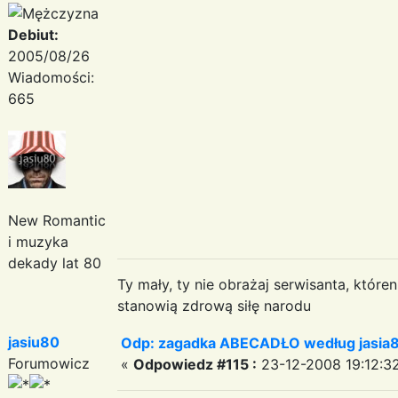
Debiut:
2005/08/26
Wiadomości:
665
New Romantic
i muzyka
dekady lat 80
Ty mały, ty nie obrażaj serwisanta, któr
stanowią zdrową siłę narodu
jasiu80
Odp: zagadka ABECADŁO według jasia
Forumowicz
«
Odpowiedz #115 :
23-12-2008 19:12:3