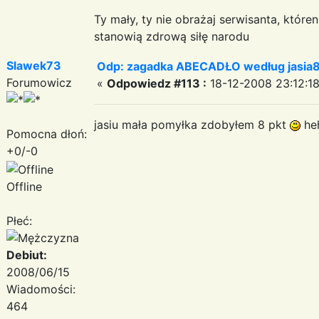
Ty mały, ty nie obrażaj serwisanta, któr
stanowią zdrową siłę narodu
Slawek73
Odp: zagadka ABECADŁO według jasia
Forumowicz
«
Odpowiedz #113 :
18-12-2008 23:12:18
jasiu mała pomyłka zdobyłem 8 pkt
heh
Pomocna dłoń:
+0/-0
Offline
Płeć:
Debiut:
2008/06/15
Wiadomości:
464