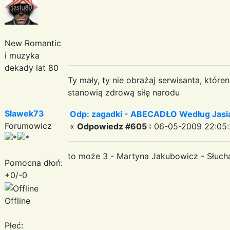
New Romantic
i muzyka
dekady lat 80
Ty mały, ty nie obrażaj serwisanta, któr
stanowią zdrową siłę narodu
Slawek73
Odp: zagadki - ABECADŁO Według Jas
Forumowicz
«
Odpowiedz #605 :
06-05-2009 22:05:
to może 3 - Martyna Jakubowicz - Słuch
Pomocna dłoń:
+0/-0
Offline
Płeć: