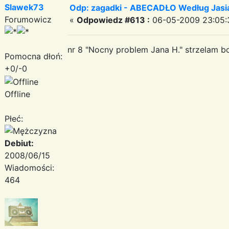
Slawek73
Odp: zagadki - ABECADŁO Według Jas
Forumowicz
«
Odpowiedz #613 :
06-05-2009 23:05:
nr 8 "Nocny problem Jana H." strzelam bo
Pomocna dłoń:
+0/-0
Offline
Płeć:
Debiut:
2008/06/15
Wiadomości:
464