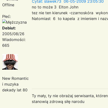
Cytat: slawek73 06-05-2009 23:05:30
Offline
no to może 3 Elton John
tez nie ten kierunek -czarnoskóra wyko
Płeć:
Natomiast 6 to kapela z imieniem i na
Debiut:
2005/08/26
Wiadomości:
665
New Romantic
i muzyka
dekady lat 80
Ty mały, ty nie obrażaj serwisanta, któr
stanowią zdrową siłę narodu