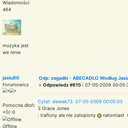
Wiadomości:
464
muzyka jest
we mnie
jasiu80
Odp: zagadki - ABECADŁO Według Jas
Forumowicz
«
Odpowiedz #615 :
07-05-2009 00:05:
Cytat: slawek73 07-05-2009 00:05:03
Pomocna dłoń:
3 Grace Jones
+0/-0
: trafiony ale nie zatopiony
natomiast 
Offline