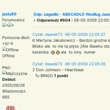
jasiu80
Odp: zagadki - ABECADŁO Według Jas
Forumowicz
«
Odpowiedz #604 :
06-05-2009 22:05:
Cytat: slawek73 06-05-2009 22:05:37
Pomocna dłoń:
6 Martyna Jakubowicz - Bardzo groźna ks
+0/-0
Blisko ale to nie ta płyta ;)Ale Sławku
karamba
ale to inny numer
Offline
Cytat: slawek73 06-05-2009 22:05:26
Płeć:
2 Don Johnson - Heartbeat
Tu BINGO
1 punkt
Debiut:
2005/08/26
Wiadomości:
665