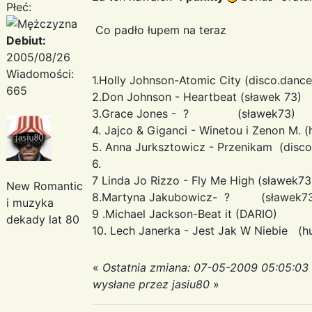
Płeć:
Co padło łupem na teraz
Debiut:
2005/08/26
Wiadomości:
1.Holly Johnson-Atomic City (disco.dance
665
2.Don Johnson - Heartbeat (sławek 73)
3.Grace Jones - ? (sławek73)
4. Jajco & Giganci - Winetou i Zenon M. (
5. Anna Jurksztowicz - Przenikam (disco
6.
7 Linda Jo Rizzo - Fly Me High (sławek73
New Romantic
8.Martyna Jakubowicz- ? (sławek7
i muzyka
9 .Michael Jackson-Beat it (DARIO)
dekady lat 80
10. Lech Janerka - Jest Jak W Niebie (h
«
Ostatnia zmiana: 07-05-2009 05:05:03
wysłane przez jasiu80
»