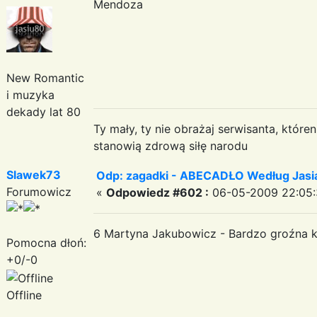
Mendoza
New Romantic
i muzyka
dekady lat 80
Ty mały, ty nie obrażaj serwisanta, któr
stanowią zdrową siłę narodu
Slawek73
Odp: zagadki - ABECADŁO Według Jas
Forumowicz
«
Odpowiedz #602 :
06-05-2009 22:05:
6 Martyna Jakubowicz - Bardzo groźna ks
Pomocna dłoń:
+0/-0
Offline