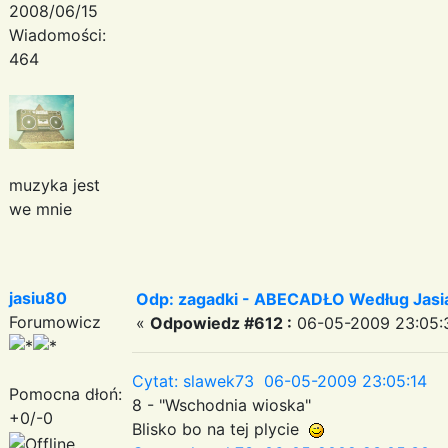
2008/06/15
Wiadomości:
464
muzyka jest
we mnie
jasiu80
Odp: zagadki - ABECADŁO Według Jas
Forumowicz
«
Odpowiedz #612 :
06-05-2009 23:05:
Cytat: slawek73 06-05-2009 23:05:14
Pomocna dłoń:
8 - "Wschodnia wioska"
+0/-0
Blisko bo na tej plycie