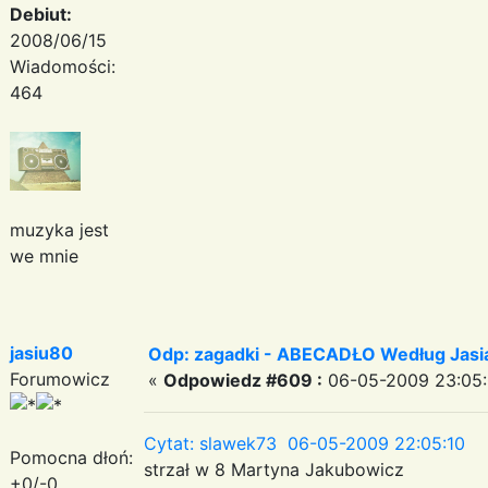
Debiut:
2008/06/15
Wiadomości:
464
muzyka jest
we mnie
jasiu80
Odp: zagadki - ABECADŁO Według Jas
Forumowicz
«
Odpowiedz #609 :
06-05-2009 23:05:
Cytat: slawek73 06-05-2009 22:05:10
Pomocna dłoń:
strzał w 8 Martyna Jakubowicz
+0/-0