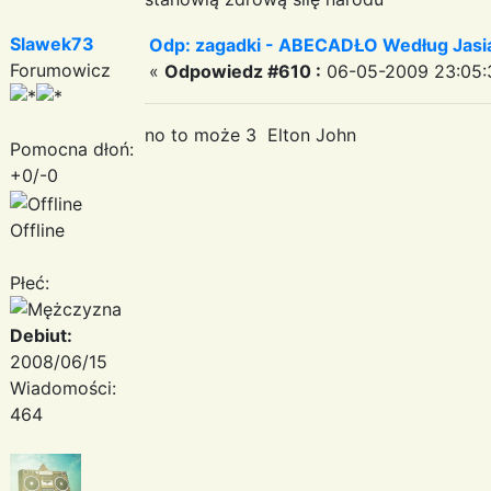
Slawek73
Odp: zagadki - ABECADŁO Według Jas
Forumowicz
«
Odpowiedz #610 :
06-05-2009 23:05:
no to może 3 Elton John
Pomocna dłoń:
+0/-0
Offline
Płeć:
Debiut:
2008/06/15
Wiadomości:
464