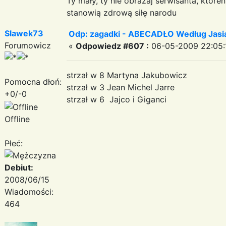
Ty mały, ty nie obrażaj serwisanta, któr
stanowią zdrową siłę narodu
Slawek73
Odp: zagadki - ABECADŁO Według Jas
Forumowicz
«
Odpowiedz #607 :
06-05-2009 22:05:
strzał w 8 Martyna Jakubowicz
Pomocna dłoń:
strzał w 3 Jean Michel Jarre
+0/-0
strzał w 6 Jajco i Giganci
Offline
Płeć:
Debiut:
2008/06/15
Wiadomości:
464