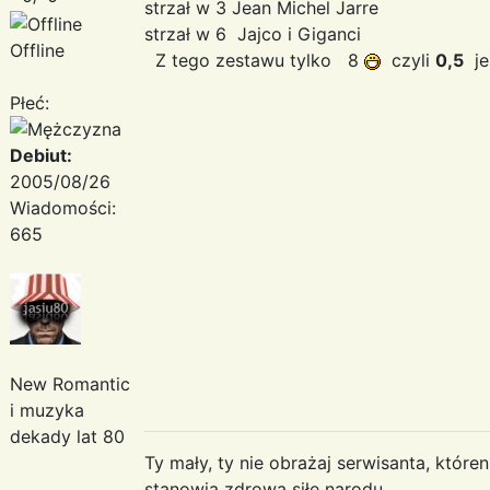
strzał w 3 Jean Michel Jarre
strzał w 6 Jajco i Giganci
Offline
Z tego zestawu tylko 8
czyli
0,5
je
Płeć:
Debiut:
2005/08/26
Wiadomości:
665
New Romantic
i muzyka
dekady lat 80
Ty mały, ty nie obrażaj serwisanta, któr
stanowią zdrową siłę narodu