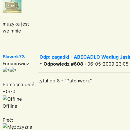
muzyka jest
we mnie
Slawek73
Odp: zagadki - ABECADŁO Według Jas
Forumowicz
«
Odpowiedz #608 :
06-05-2009 23:05:
tytuł do 8 - "Patchwork"
Pomocna dłoń:
+0/-0
Offline
Płeć: