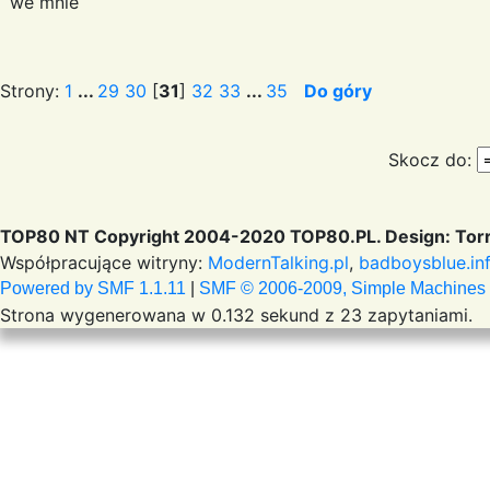
we mnie
Strony:
1
...
29
30
[
31
]
32
33
...
35
Do góry
Skocz do:
TOP80 NT Copyright 2004-2020 TOP80.PL. Design: Torr
Współpracujące witryny:
ModernTalking.pl
,
badboysblue.in
Powered by SMF 1.1.11
|
SMF © 2006-2009, Simple Machines
Strona wygenerowana w 0.132 sekund z 23 zapytaniami.