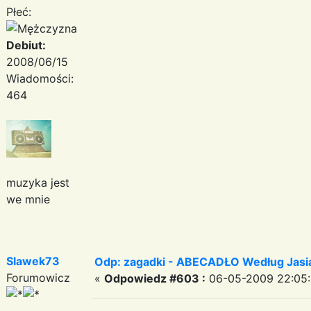
Płeć:
Debiut:
2008/06/15
Wiadomości:
464
muzyka jest
we mnie
Slawek73
Odp: zagadki - ABECADŁO Według Jas
Forumowicz
«
Odpowiedz #603 :
06-05-2009 22:05: