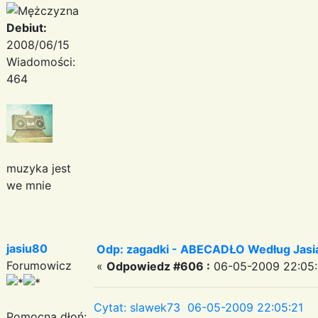
Debiut:
2008/06/15
Wiadomości:
464
muzyka jest
we mnie
jasiu80
Odp: zagadki - ABECADŁO Według Jas
Forumowicz
«
Odpowiedz #606 :
06-05-2009 22:05:
Cytat: slawek73 06-05-2009 22:05:21
Pomocna dłoń: