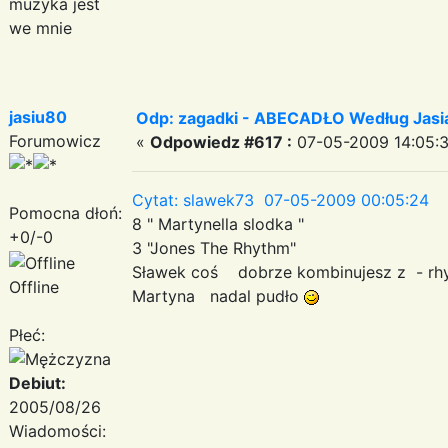
muzyka jest
we mnie
jasiu80
Odp: zagadki - ABECADŁO Według Jas
Forumowicz
«
Odpowiedz #617 :
07-05-2009 14:05:3
Cytat: slawek73 07-05-2009 00:05:24
Pomocna dłoń:
8 " Martynella slodka "
+0/-0
3 "Jones The Rhythm"
Sławek coś dobrze kombinujesz z - r
Offline
Martyna nadal pudło
Płeć:
Debiut:
2005/08/26
Wiadomości: