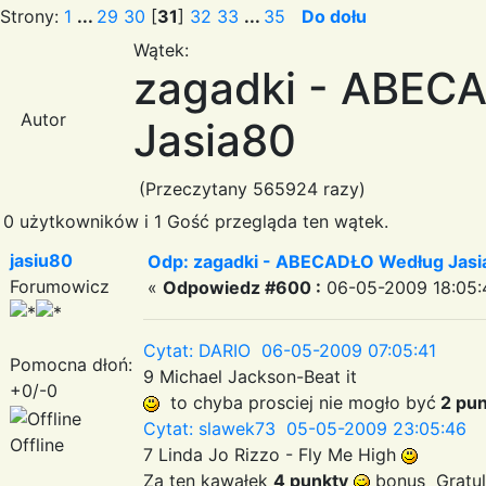
Strony:
1
...
29
30
[
31
]
32
33
...
35
Do dołu
Wątek:
zagadki - ABEC
Autor
Jasia80
(Przeczytany 565924 razy)
0 użytkowników i 1 Gość przegląda ten wątek.
jasiu80
Odp: zagadki - ABECADŁO Według Jas
Forumowicz
«
Odpowiedz #600 :
06-05-2009 18:05:
Cytat: DARIO 06-05-2009 07:05:41
Pomocna dłoń:
9 Michael Jackson-Beat it
+0/-0
to chyba prosciej nie mogło być
2 pun
Cytat: slawek73 05-05-2009 23:05:46
Offline
7 Linda Jo Rizzo - Fly Me High
Za ten kawałek
4 punkty
bonus Gratul