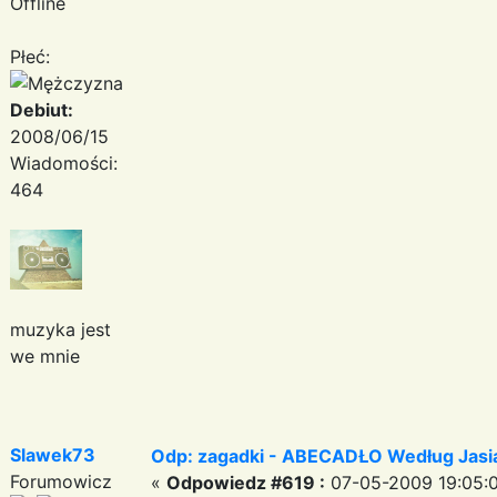
Offline
Płeć:
Debiut:
2008/06/15
Wiadomości:
464
muzyka jest
we mnie
Slawek73
Odp: zagadki - ABECADŁO Według Jas
Forumowicz
«
Odpowiedz #619 :
07-05-2009 19:05: