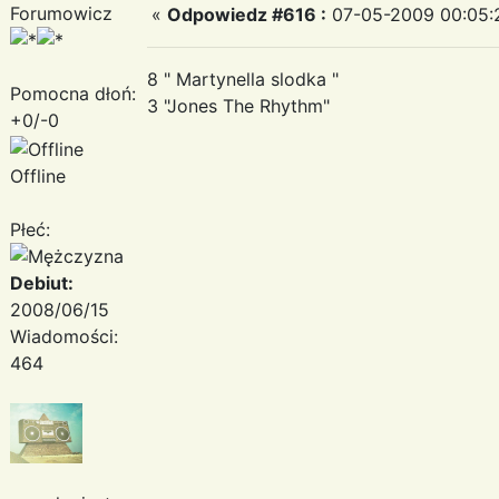
Forumowicz
«
Odpowiedz #616 :
07-05-2009 00:05:
8 " Martynella slodka "
Pomocna dłoń:
3 "Jones The Rhythm"
+0/-0
Offline
Płeć:
Debiut:
2008/06/15
Wiadomości:
464