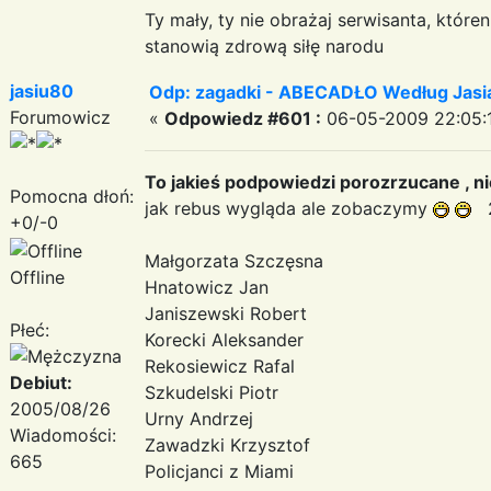
Ty mały, ty nie obrażaj serwisanta, któr
stanowią zdrową siłę narodu
jasiu80
Odp: zagadki - ABECADŁO Według Jas
Forumowicz
«
Odpowiedz #601 :
06-05-2009 22:05:
To jakieś podpowiedzi porozrzucane , ni
Pomocna dłoń:
jak rebus wygląda ale zobaczymy
2
+0/-0
Małgorzata Szczęsna
Offline
Hnatowicz Jan
Janiszewski Robert
Płeć:
Korecki Aleksander
Rekosiewicz Rafal
Debiut:
Szkudelski Piotr
2005/08/26
Urny Andrzej
Wiadomości:
Zawadzki Krzysztof
665
Policjanci z Miami