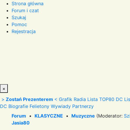
Strona główna
Forum i czat
Szukaj
Pomoc
Rejestracja
×
>
Zostań Prezenterem
<
Grafik Radia
Lista TOP80 DC
Li
DC
Biografie
Felietony
Wywiady
Partnerzy
Forum
•
KLASYCZNE
•
Muzyczne
(Moderator:
Sz
Jasia80