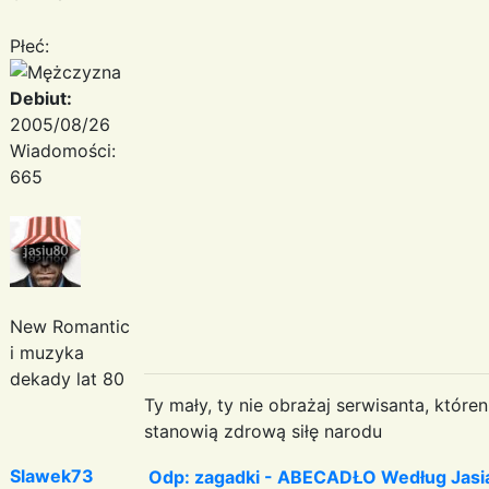
Płeć:
Debiut:
2005/08/26
Wiadomości:
665
New Romantic
i muzyka
dekady lat 80
Ty mały, ty nie obrażaj serwisanta, któr
stanowią zdrową siłę narodu
Slawek73
Odp: zagadki - ABECADŁO Według Jas