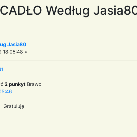
ECADŁO Według Jasia8
ug Jasia80
 18:05:48 »
41
yć
2 punkyt
Brawo
05:46
 Gratuluję