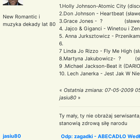
1.Holly Johnson-Atomic City (dis
2.Don Johnson - Heartbeat (sław
New Romantic i
3.Grace Jones - ? (sławe
muzyka dekady lat 80
4. Jajco & Giganci - Winetou i Ze
5. Anna Jurksztowicz - Przenikam
6.
7 Linda Jo Rizzo - Fly Me High (s
8.Martyna Jakubowicz- ? (sł
9 .Michael Jackson-Beat it (DARIO
10. Lech Janerka - Jest Jak W Ni
«
Ostatnia zmiana: 07-05-2009 0
jasiu80
»
Ty mały, ty nie obrażaj serwisant
stanowią zdrową siłę narodu
jasiu80
Odp: zagadki - ABECADŁO Wedł