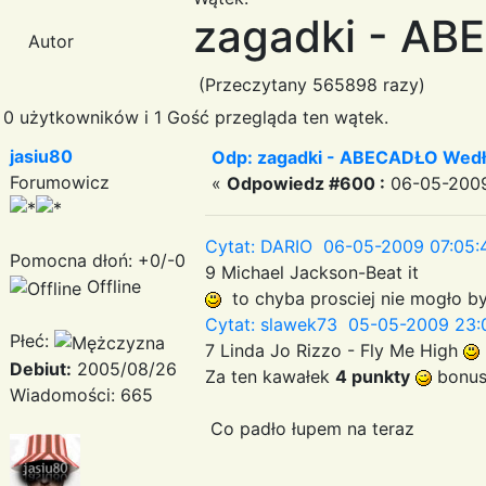
zagadki - AB
Autor
(Przeczytany 565898 razy)
0 użytkowników i 1 Gość przegląda ten wątek.
jasiu80
Odp: zagadki - ABECADŁO Wedł
Forumowicz
«
Odpowiedz #600 :
06-05-2009
Cytat: DARIO 06-05-2009 07:05:
Pomocna dłoń: +0/-0
9 Michael Jackson-Beat it
Offline
to chyba prosciej nie mogło b
Cytat: slawek73 05-05-2009 23:
Płeć:
7 Linda Jo Rizzo - Fly Me High
Debiut:
2005/08/26
Za ten kawałek
4 punkty
bonus
Wiadomości: 665
Co padło łupem na teraz