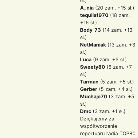
sł.)
A_nia
(20 zam. +15 sł.)
tequila1970
(18 zam.
+16 sł.)
Body_73
(14 zam. +13
sł.)
NetManiak
(13 zam. +3
sł.)
Luca
(9 zam. +5 sł.)
Sweety80
(6 zam. +7
sł.)
Tarman
(5 zam. +5 sł.)
Gerber
(5 zam. +4 sł.)
Muchajo70
(3 zam. +5
sł.)
Dmc
(3 zam. +1 sł.)
Dziękujemy za
współtworzenie
repertuaru radia TOP80