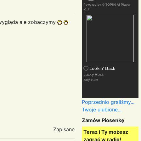
Powered by
© TOP80 AI Player
v1.2
 wygląda ale zobaczymy
Lookin' Back
Lucky Ross
Italy
1986
Poprzednio graliśmy...
Twoje ulubione...
Zamów Piosenkę
Zapisane
Teraz i Ty możesz
zagrać w radio!