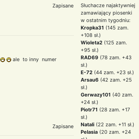
Słuchacze najaktywniej
Zapisane
zamawiający piosenki
w ostatnim tygodniu:
Kropka31
(145 zam.
+108 sł.)
Wioleta2
(125 zam.
+95 sł.)
RAD69
(78 zam. +43
a
ale to inny numer
sł.)
E-72
(44 zam. +23 sł.)
Arsau6
(42 zam. +25
sł.)
Gerwazy101
(40 zam.
+24 sł.)
Piotr71
(28 zam. +17
sł.)
Natali
(22 zam. +11 sł.)
Zapisane
Pelasia
(20 zam. +24