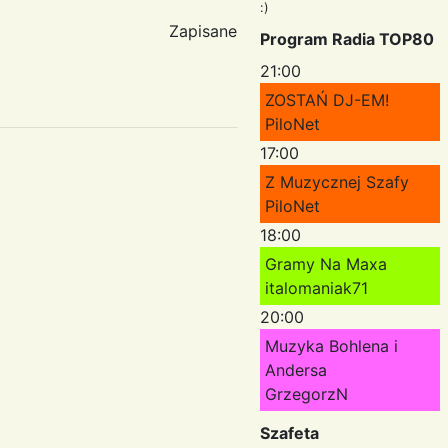
:)
Zapisane
Program Radia TOP80
21:00
ZOSTAŃ DJ-EM!
PiloNet
17:00
Z Muzycznej Szafy
PiloNet
18:00
Gramy Na Maxa
italomaniak71
20:00
Muzyka Bohlena i
Andersa
GrzegorzN
Szafeta