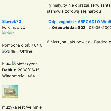
Ty mały, ty nie obrażaj serwisant
stanowią zdrową siłę narodu
Slawek73
Odp: zagadki - ABECADŁO Wedł
Forumowicz
«
Odpowiedz #602 :
06-05-2009
6 Martyna Jakubowicz - Bardzo gr
Pomocna dłoń: +0/-0
Offline
Płeć:
Debiut:
2008/06/15
Wiadomości: 464
muzyka jest we mnie