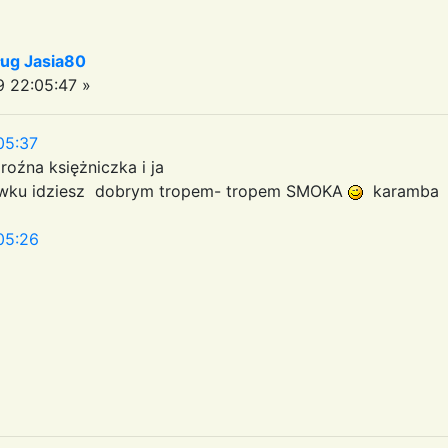
ug Jasia80
 22:05:47 »
05:37
oźna księżniczka i ja
 Sławku idziesz dobrym tropem- tropem SMOKA
karamb
05:26