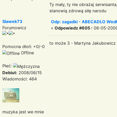
Ty mały, ty nie obrażaj serwisant
stanowią zdrową siłę narodu
Slawek73
Odp: zagadki - ABECADŁO Wedł
Forumowicz
«
Odpowiedz #605 :
06-05-2009
to może 3 - Martyna Jakubowicz 
Pomocna dłoń: +0/-0
Offline
Płeć:
Debiut:
2008/06/15
Wiadomości: 464
muzyka jest we mnie