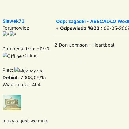
Slawek73
Odp: zagadki - ABECADŁO Wedł
Forumowicz
«
Odpowiedz #603 :
06-05-2009
2 Don Johnson - Heartbeat
Pomocna dłoń: +0/-0
Offline
Płeć:
Debiut:
2008/06/15
Wiadomości: 464
muzyka jest we mnie