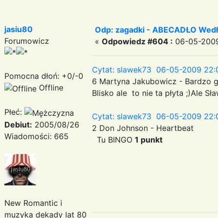
jasiu80
Odp: zagadki - ABECADŁO Wedł
Forumowicz
«
Odpowiedz #604 :
06-05-2009
Cytat: slawek73 06-05-2009 22:
Pomocna dłoń: +0/-0
6 Martyna Jakubowicz - Bardzo gr
Offline
Blisko ale to nie ta płyta ;)Ale
Płeć:
Cytat: slawek73 06-05-2009 22:
Debiut:
2005/08/26
2 Don Johnson - Heartbeat
Wiadomości: 665
Tu BINGO
1 punkt
New Romantic i
muzyka dekady lat 80