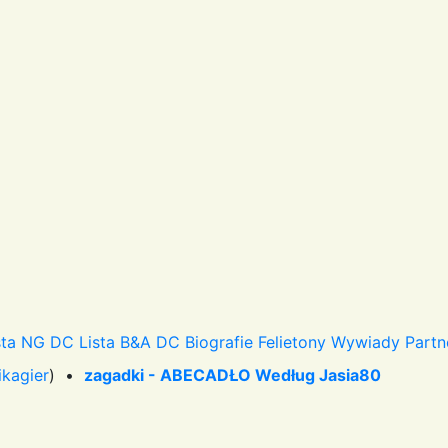
sta NG DC
Lista B&A DC
Biografie
Felietony
Wywiady
Partn
ikagier
) •
zagadki - ABECADŁO Według Jasia80