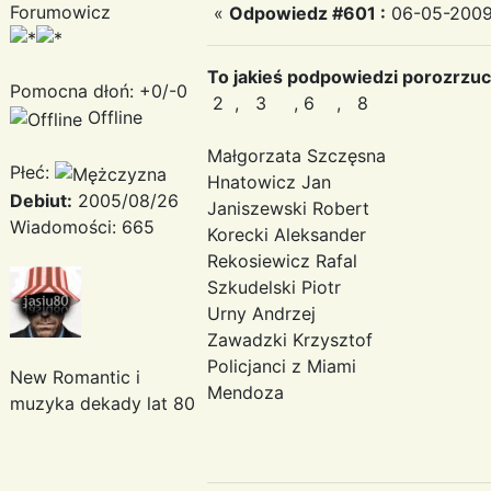
Forumowicz
«
Odpowiedz #601 :
06-05-2009 
To jakieś podpowiedzi porozrzuca
Pomocna dłoń: +0/-0
2 , 3 , 6 , 8
Offline
Małgorzata Szczęsna
Płeć:
Hnatowicz Jan
Debiut:
2005/08/26
Janiszewski Robert
Wiadomości: 665
Korecki Aleksander
Rekosiewicz Rafal
Szkudelski Piotr
Urny Andrzej
Zawadzki Krzysztof
Policjanci z Miami
New Romantic i
Mendoza
muzyka dekady lat 80