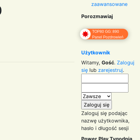
zaawansowane
0
Porozmawiaj
TOP80 GG: 890
Panel Pozdrowień
Użytkownik
Witamy,
Gość
.
Zaloguj
się
lub
zarejestruj
.
Zaloguj się podając
nazwę użytkownika,
hasło i długość sesji
Power Play Tygodnia