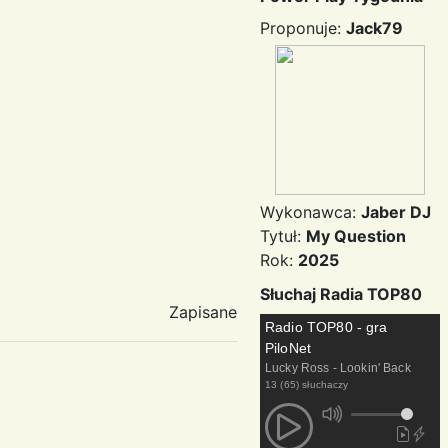
Proponuje:
Jack79
Wykonawca:
Jaber DJ
Tytuł:
My Question
Rok:
2025
Słuchaj Radia TOP80
Zapisane
Radio TOP80 - gra
PiloNet
Lucky Ross - Lookin' Back
13 (65) słuchaczy