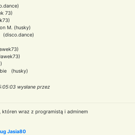
co.dance)
ek 73)
k73)
non M. (husky)
 (disco.dance)
ławek73)
awek73)
)
ebie (husky)
5:05:03 wysłane przez
a, któren wraz z programistą i adminem
ug Jasia80