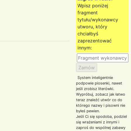
Wpisz poniżej
fragment
tytułu/wykonawcy
utworu, który
chciałbyś
zaprezentować
innym:
System inteligentnie
podpowie piosenki, nawet
jeśli zrobisz literówki.
Wypróbuj, zobacz jak łatwo
teraz znaleźć utwór co do
którego nazwy i pisowni nie
byłeś pewien.
Jeśli Ci się spodoba, podziel
się wrażeniami z innymi i
zaproś do wspólnej zabawy