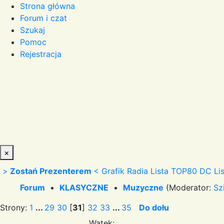
Strona główna
Forum i czat
Szukaj
Pomoc
Rejestracja
×
>
Zostań Prezenterem
<
Grafik Radia
Lista TOP80 DC
Li
Forum
•
KLASYCZNE
•
Muzyczne
(Moderator:
Sz
Strony:
1
...
29
30
[
31
]
32
33
...
35
Do dołu
Wątek: