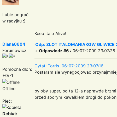
Lubie pograć
w radyjku :)
Keep Italo Alive!
Diana0604
Odp: ZLOT ITALOMANIAKOW GLIWICE 2
Forumowicz
«
Odpowiedz #6 :
06-07-2009 23:07:28 
Cytat: Torris 06-07-2009 23:07:16
Pomocna dłoń:
Postaram sie wynegocjowac przynajmniej
+0/-1
Offline
byloby super, bo ta 12-a naprawde brzmi 
przed sporym kawalkiem drogi do pokona
Płeć:
Debiut: