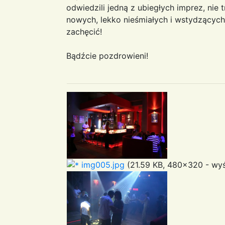
odwiedzili jedną z ubiegłych imprez, nie
nowych, lekko nieśmiałych i wstydzących
zachęcić!
Bądźcie pozdrowieni!
img005.jpg
(21.59 KB, 480x320 - wyś