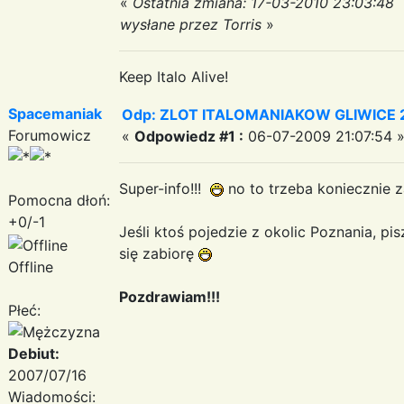
«
Ostatnia zmiana: 17-03-2010 23:03:48
wysłane przez Torris
»
Keep Italo Alive!
Spacemaniak
Odp: ZLOT ITALOMANIAKOW GLIWICE 2
Forumowicz
«
Odpowiedz #1 :
06-07-2009 21:07:54 
Super-info!!!
no to trzeba koniecznie 
Pomocna dłoń:
+0/-1
Jeśli ktoś pojedzie z okolic Poznania, pi
się zabiorę
Offline
Pozdrawiam!!!
Płeć:
Debiut:
2007/07/16
Wiadomości: