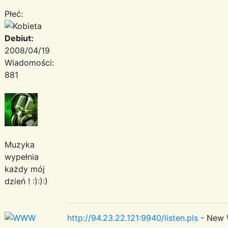
Płeć:
Debiut:
2008/04/19
Wiadomości:
881
Muzyka
wypełnia
każdy mój
dzień ! :):):)
http://94.23.22.121:9940/listen.pls
- New 