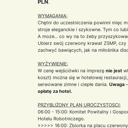
PLN
.
WYMAGANIA:
Chętni do uczestniczenia powinni mięc 
stroje eleganckie i szykowne. Tym co lub
A moze... co wy na to żeby przyszykować 
Ubierz swój czerwony krawat ZSMP, czy l
zachwyć bawiących, jak na miłośnika dis
WYŻYWIENIE:
W cenę wejściówki na imprezę
nie jest
wl
koszt) można się w hotelowej restauracji,
serwowane zimne i ciepłe dania.
Uwaga -
opłatę za hotel.
PRZYBLIŻONY PLAN UROCZYSTOSCI:
06:00 - 15:00: Komitet Powitalny i Gosp
Hotelu Robotniczego.
>>>>> 16:00: Zbiorka na placu czerwon