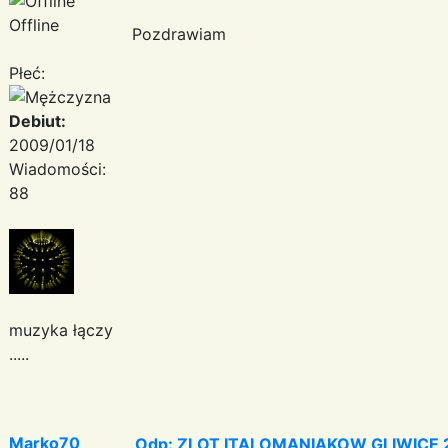
Offline
Pozdrawiam
Płeć:
Debiut:
2009/01/18
Wiadomości:
88
muzyka łączy
.....
Marko70
Odp: ZLOT ITALOMANIAKOW GLIWICE 2