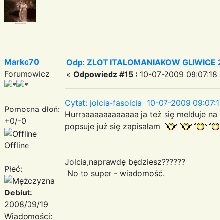
Marko70
Odp: ZLOT ITALOMANIAKOW GLIWICE 2
Forumowicz
«
Odpowiedz #15 :
10-07-2009 09:07:18 
Cytat: jolcia-fasolcia 10-07-2009 09:07:
Pomocna dłoń:
Hurraaaaaaaaaaaaa ja też się melduje na z
+0/-0
popsuje już się zapisałam
Offline
Jolcia,naprawdę będziesz??????
Płeć:
No to super - wiadomość.
Debiut:
2008/09/19
Wiadomości: