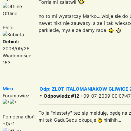
Torris mi załatwił
Offline
no to mi wystarczy Marko....wbije sie do 
nawet nikt nie zauwazy, a ze i tak wiek
Płeć:
parkiecie, mysle ze damy rade
Debiut:
2008/09/26
Wiadomości:
153
Miro
Odp: ZLOT ITALOMANIAKOW GLIWICE 2
Forumowicz
«
Odpowiedz #12 :
09-07-2009 00:07:47
To ja "niestety" też się melduję, będę na 
Pomocna dłoń:
mi tak GaduGadu okupuje
hihihih...
+0/-1