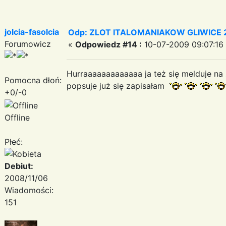
jolcia-fasolcia
Odp: ZLOT ITALOMANIAKOW GLIWICE 2
Forumowicz
«
Odpowiedz #14 :
10-07-2009 09:07:16
Hurraaaaaaaaaaaaa ja też się melduje na z
Pomocna dłoń:
popsuje już się zapisałam
+0/-0
Offline
Płeć:
Debiut:
2008/11/06
Wiadomości:
151