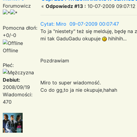
Forumowicz
«
Odpowiedz #13 :
10-07-2009 09:07:12
Cytat: Miro 09-07-2009 00:07:47
Pomocna dłoń:
To ja "niestety" też się melduję, będę na 
+0/-0
mi tak GaduGadu okupuje
hihihih...
Offline
Pozdrawiam
Płeć:
Debiut:
Miro to super wiadomość.
2008/09/19
Co do gg,to ja nie okupuje,hahah
Wiadomości:
470