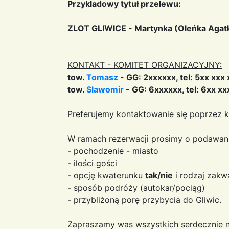
Przykladowy tytuł przelewu:
ZLOT GLIWICE - Martynka (Oleńka Agat
KONTAKT - KOMITET ORGANIZACYJNY:
tow.
Tomasz
- GG: 2xxxxxx, tel: 5xx xxx 
tow.
Slawomir
- GG: 6xxxxxx, tel: 6xx xx
Preferujemy kontaktowanie się poprzez 
W ramach rezerwacji prosimy o podawanie
- pochodzenie - miasto
- ilości gości
- opcję kwaterunku
tak/nie
i rodzaj zakw
- sposób podróży (autokar/pociąg)
- przybliżoną porę przybycia do Gliwic.
Zapraszamy was wszystkich serdecznie n