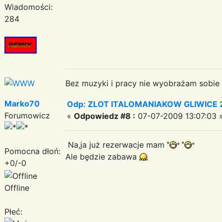
Wiadomości:
284
Bez muzyki i pracy nie wyobrażam sobie ż
Marko70
Odp: ZLOT ITALOMANIAKOW GLIWICE 2
Forumowicz
«
Odpowiedz #8 :
07-07-2009 13:07:03 
Na,ja już rezerwacje mam
Pomocna dłoń:
Ale będzie zabawa
+0/-0
Offline
Płeć: