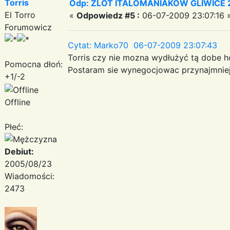
Torris
Odp: ZLOT ITALOMANIAKOW GLIWICE 2
El Torro
«
Odpowiedz #5 :
06-07-2009 23:07:16 
Forumowicz
Cytat: Marko70 06-07-2009 23:07:43
Torris czy nie mozna wydłużyć tą dobe h
Pomocna dłoń:
Postaram sie wynegocjowac przynajmniej
+1/-2
Offline
Płeć:
Debiut:
2005/08/23
Wiadomości:
2473