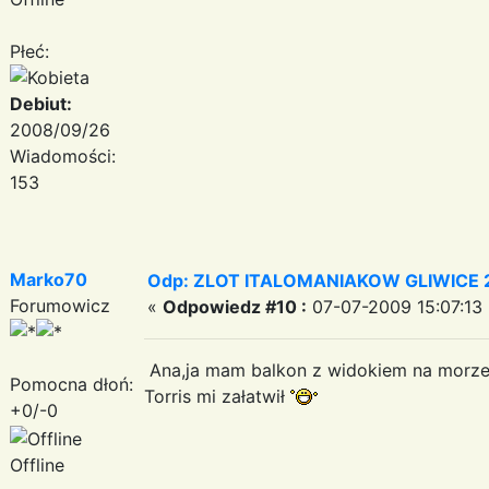
Płeć:
Debiut:
2008/09/26
Wiadomości:
153
Marko70
Odp: ZLOT ITALOMANIAKOW GLIWICE 2
Forumowicz
«
Odpowiedz #10 :
07-07-2009 15:07:13 
Ana,ja mam balkon z widokiem na morz
Pomocna dłoń:
Torris mi załatwił
+0/-0
Offline