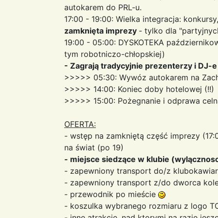
autokarem do PRL-u.
17:00 - 19:00: Wielka integracja: konkurs
zamknięta imprezy
- tylko dla "partyjnyc
19:00 - 05:00: DYSKOTEKA październiko
tym robotniczo-chłopskiej)
- Zagrają tradycyjnie prezenterzy i DJ-e
>>>>> 05:30: Wywóz autokarem na Zachó
>>>>> 14:00: Koniec doby hotelowej (!!)
>>>>> 15:00: Pożegnanie i odprawa celn
OFERTA:
- wstęp na zamkniętą część imprezy (17:
na świat (po 19)
- miejsce siedzące w klubie (wylącznosc 
- zapewniony transport do/z klubokawiarni
- zapewniony transport z/do dworca kol
- przewodnik po mieście
- koszulka wybranego rozmiaru z logo T
- inne atrakcje, nad ktorymi na razie je