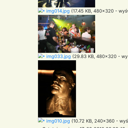
img014.jpg
(17.45 KB, 480x320 - wyśw
img033.jpg
(29.83 KB, 480x320 - wyś
img010.jpg
(10.72 KB, 240x360 - wyśw