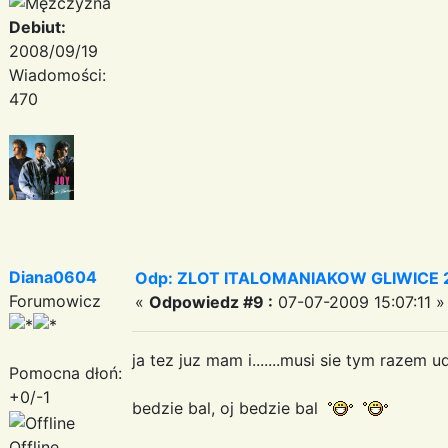
Debiut:
2008/09/19
Wiadomości:
470
Diana0604
Odp: ZLOT ITALOMANIAKOW GLIWICE 2
Forumowicz
«
Odpowiedz #9 :
07-07-2009 15:07:11 »
ja tez juz mam i.......musi sie tym razem 
Pomocna dłoń:
+0/-1
bedzie bal, oj bedzie bal
Offline