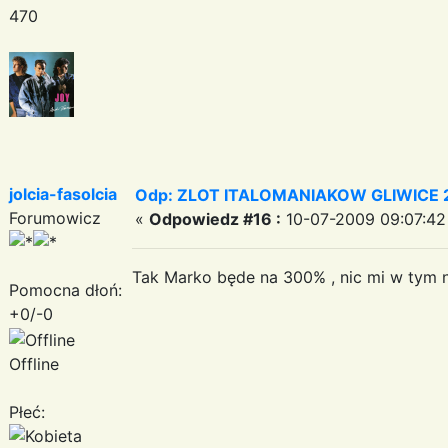
470
jolcia-fasolcia
Odp: ZLOT ITALOMANIAKOW GLIWICE 2
Forumowicz
«
Odpowiedz #16 :
10-07-2009 09:07:42
Tak Marko będe na 300% , nic mi w tym 
Pomocna dłoń:
+0/-0
Offline
Płeć: