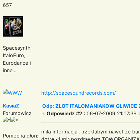
657
Spacesynth,
ItaloEuro,
Eurodance i
inne...
http://spacesoundrecords.com/
KasiaZ
Odp: ZLOT ITALOMANIAKOW GLIWICE 2
Forumowicz
«
Odpowiedz #2 :
06-07-2009 21:07:39 
mila informacja ...rzeklabym nawet ze ba
Pomocna dłoń:
dotre <jupi>pozdrawiam TOW.ORGANI