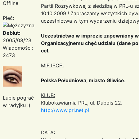
Offline
Partii Rozrywkowej z siedzibą w PRL-u s
10.10.2009 ! Zapraszamy wszystkich by
Płeć:
uczestnictwa w tym wydarzeniu dziejowy
Debiut:
Uczestnictwo w imprezie zapewniony ws
2005/08/23
Organizacyjnemu chęć udzialu (dane pon
Wiadomości:
cel.
2473
MIEJSCE:
Polska Południowa, miasto Gliwice.
KLUB:
Lubie pograć
Klubokawiarnia PRL, ul. Dubois 22.
w radyjku :)
http://www.prl.net.pl
DATA: