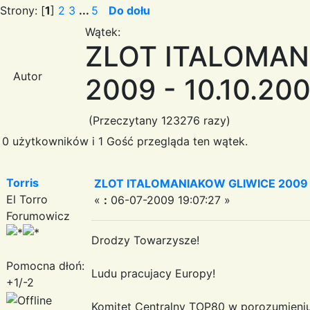
Strony: [
1
]
2
3
...
5
Do dołu
Wątek:
ZLOT ITALOMAN
Autor
2009 - 10.10.20
(Przeczytany 123276 razy)
0 użytkowników i 1 Gość przegląda ten wątek.
Torris
ZLOT ITALOMANIAKOW GLIWICE 2009 -
El Torro
«
:
06-07-2009 19:07:27 »
Forumowicz
Drodzy Towarzysze!
Pomocna dłoń:
Ludu pracujacy Europy!
+1/-2
Komitet Centralny TOP80 w porozumieniu 