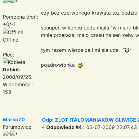
czy bez czerwonego krawata tez bedzi
Pomocna dłoń:
+0/-1
suuuper, w koncu bede miala "w miare bli
mnie przeraza, malo czasu na sen zeby
Offline
tym razem wierze ze i mi sie uda
Płeć:
pozdrowionka
Debiut:
2008/09/26
Wiadomości:
153
Marko70
Odp: ZLOT ITALOMANIAKOW GLIWICE 2
Forumowicz
«
Odpowiedz #4 :
06-07-2009 23:07:43 