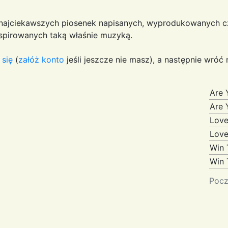
 najciekawszych piosenek napisanych, wyprodukowanych c
nspirowanych taką właśnie muzyką.
 się
(
załóż konto
jeśli jeszcze nie masz), a następnie wróć 
Are 
Are 
Lov
Lov
Win 
Win 
Pocz