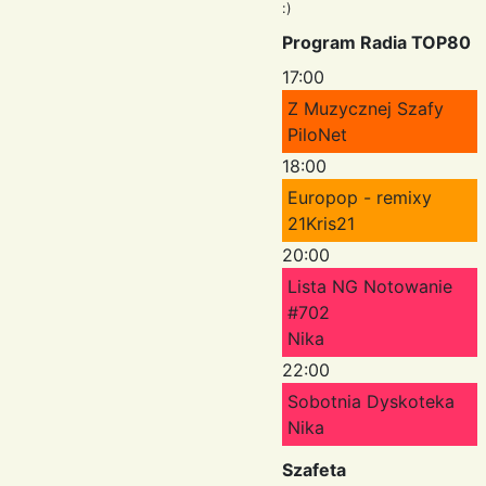
:)
Program Radia TOP80
17:00
Z Muzycznej Szafy
PiloNet
18:00
Europop - remixy
21Kris21
20:00
Lista NG Notowanie
#702
Nika
22:00
Sobotnia Dyskoteka
Nika
Szafeta