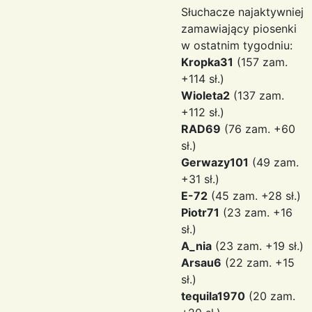
Słuchacze najaktywniej
zamawiający piosenki
w ostatnim tygodniu:
Kropka31
(157 zam.
+114 sł.)
Wioleta2
(137 zam.
+112 sł.)
RAD69
(76 zam. +60
sł.)
Gerwazy101
(49 zam.
+31 sł.)
E-72
(45 zam. +28 sł.)
Piotr71
(23 zam. +16
sł.)
A_nia
(23 zam. +19 sł.)
Arsau6
(22 zam. +15
sł.)
tequila1970
(20 zam.