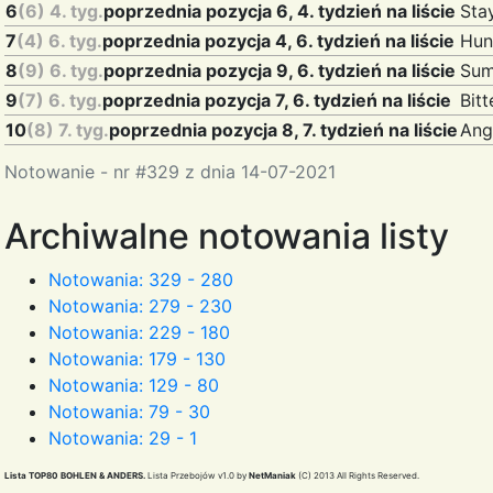
6
(6) 4. tyg.
poprzednia pozycja 6, 4. tydzień na liście
Sta
7
(4) 6. tyg.
poprzednia pozycja 4, 6. tydzień na liście
Hun
8
(9) 6. tyg.
poprzednia pozycja 9, 6. tydzień na liście
Sum
9
(7) 6. tyg.
poprzednia pozycja 7, 6. tydzień na liście
Bit
10
(8) 7. tyg.
poprzednia pozycja 8, 7. tydzień na liście
Ang
Notowanie - nr #329 z dnia 14-07-2021
Archiwalne notowania listy
Notowania: 329 - 280
Notowania: 279 - 230
Notowania: 229 - 180
Notowania: 179 - 130
Notowania: 129 - 80
Notowania: 79 - 30
Notowania: 29 - 1
Lista TOP80 BOHLEN & ANDERS.
Lista Przebojów v1.0 by
NetManiak
(C) 2013 All Rights Reserved.