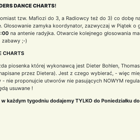
NDERS DANCE CHARTS
!
omiast tzw. Mafiozi do 3, a Radiowcy też do 3) co dobę n
ne. Głosowanie zamyka koordynator, zazwyczaj w Piątek o 
:00
na antenie radyjka. Otwarcie kolejnego głosowania m
 zabawy ;-)
E CHARTS
a piosenka której wykonawcą jest Dieter Bohlen, Thomas
napisane przez Dietera). Jest z czego wybierać, - więc mi
 - nie proponujcie utworów nie pasujących NOWYM regulam
będą usuwane !
 w każdym tygodniu dodajemy TYLKO do Poniedziałku do g