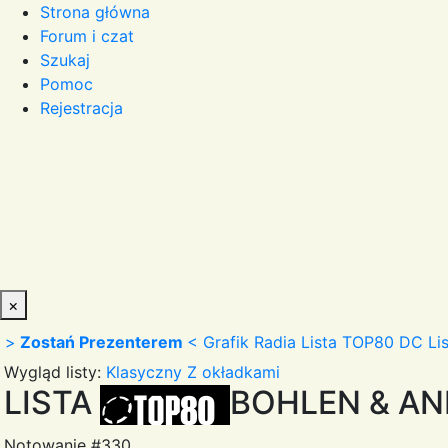
Strona główna
Forum i czat
Szukaj
Pomoc
Rejestracja
×
>
Zostań Prezenterem
<
Grafik Radia
Lista TOP80 DC
Li
Wygląd listy:
Klasyczny
Z okładkami
LISTA
BOHLEN & A
Notowanie #330