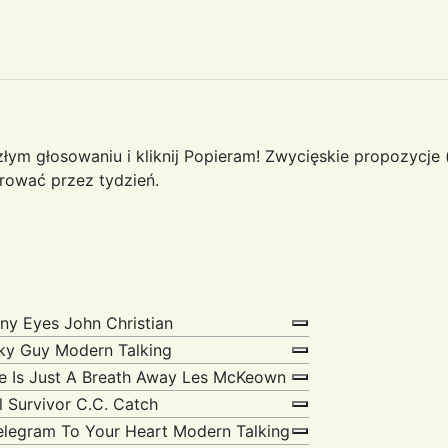
łym głosowaniu i kliknij Popieram! Zwycięskie propozycje (
urować przez tydzień.
ny Eyes
John Christian
ky Guy
Modern Talking
e Is Just A Breath Away
Les McKeown
l Survivor
C.C. Catch
elegram To Your Heart
Modern Talking