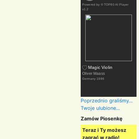
Powered by
© TOP80 AI Player
v1.2
Magic Violin
Oliver Maass
Germany
1986
Poprzednio graliśmy...
Twoje ulubione...
Zamów Piosenkę
Teraz i Ty możesz
zagrać w radio!