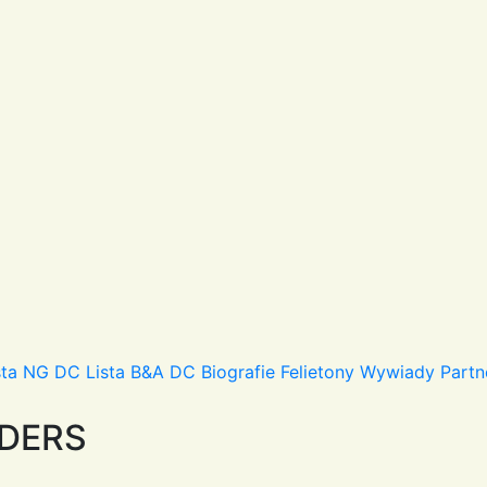
sta NG DC
Lista B&A DC
Biografie
Felietony
Wywiady
Partn
NDERS