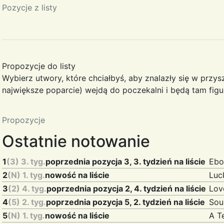
Pozycje z listy
Propozycje do listy
Wybierz utwory, które chciałbyś, aby znalazły się w przysz
największe poparcie) wejdą do poczekalni i będą tam fig
Propozycje
Ostatnie notowanie
1
(3) 3. tyg.
poprzednia pozycja 3, 3. tydzień na liście
Ebo
2
(N) 1. tyg.
nowość na liście
Luc
3
(2) 4. tyg.
poprzednia pozycja 2, 4. tydzień na liście
Lov
4
(5) 2. tyg.
poprzednia pozycja 5, 2. tydzień na liście
Sou
5
(N) 1. tyg.
nowość na liście
A T