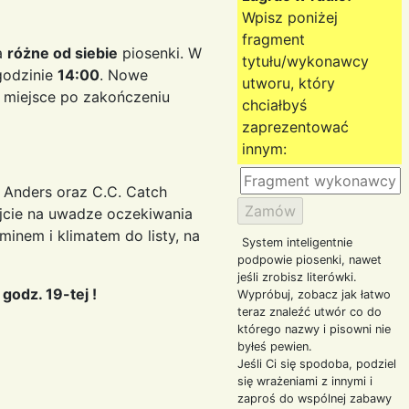
Wpisz poniżej
fragment
a
różne od siebie
piosenki. W
tytułu/wykonawcy
godzinie
14:00
. Nowe
utworu, który
a miejsce po zakończeniu
chciałbyś
zaprezentować
innym:
 Anders oraz C.C. Catch
ejcie na uwadze oczekiwania
inem i klimatem do listy, na
System inteligentnie
podpowie piosenki, nawet
jeśli zrobisz literówki.
odz. 19-tej !
Wypróbuj, zobacz jak łatwo
teraz znaleźć utwór co do
którego nazwy i pisowni nie
byłeś pewien.
Jeśli Ci się spodoba, podziel
się wrażeniami z innymi i
zaproś do wspólnej zabawy