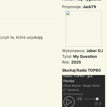
Proponuje:
Jack79
czyli te, które uzyskają
Wykonawca:
Jaber DJ
Tytuł:
My Question
Rok:
2025
Słuchaj Radia TOP80
Radio TOP80 - gra
PiloNet
Oliver Maass - Magic Violin
(7" Version)
15 (16) słuchaczy