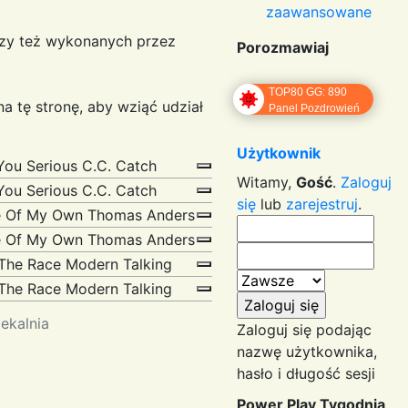
zaawansowane
zy też wykonanych przez
Porozmawiaj
TOP80 GG: 890
na tę stronę, aby wziąć udział
Panel Pozdrowień
Użytkownik
You Serious
C.C. Catch
Witamy,
Gość
.
Zaloguj
You Serious
C.C. Catch
się
lub
zarejestruj
.
e Of My Own
Thomas Anders
e Of My Own
Thomas Anders
The Race
Modern Talking
The Race
Modern Talking
ekalnia
Zaloguj się podając
nazwę użytkownika,
hasło i długość sesji
Power Play Tygodnia