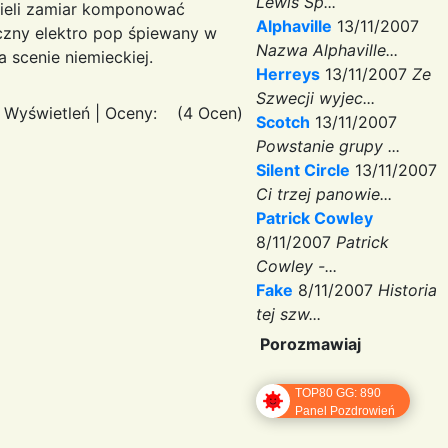
Lewis Sp...
Mieli zamiar komponować
Alphaville
13/11/2007
czny elektro pop śpiewany w
Nazwa Alphaville...
a scenie niemieckiej.
Herreys
13/11/2007
Ze
Szwecji wyjec...
 Wyświetleń
|
Oceny:
(4 Ocen)
Scotch
13/11/2007
Powstanie grupy ...
Silent Circle
13/11/2007
Ci trzej panowie...
Patrick Cowley
8/11/2007
Patrick
Cowley -...
Fake
8/11/2007
Historia
tej szw...
Porozmawiaj
TOP80 GG: 890
Panel Pozdrowień