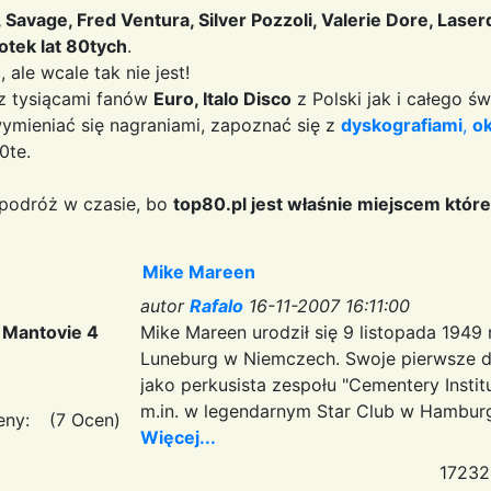
, Savage, Fred Ventura, Silver Pozzoli, Valerie Dore, Las
otek lat 80tych
.
ale wcale tak nie jest!
 z tysiącami fanów
Euro, Italo Disco
z Polski jak i całego ś
wymieniać się nagraniami, zapoznać się z
dyskografiami
,
o
0te.
ą podróż w czasie, bo
top80.pl jest właśnie miejscem które
Mike Mareen
autor
Rafalo
16-11-2007 16:11:00
 Mantovie 4
Mike Mareen urodził się 9 listopada 1949 
Luneburg w Niemczech. Swoje pierwsze d
jako perkusista zespołu "Cementery Insti
m.in. w legendarnym Star Club w Hambur
eny:
(7 Ocen)
Więcej...
17232