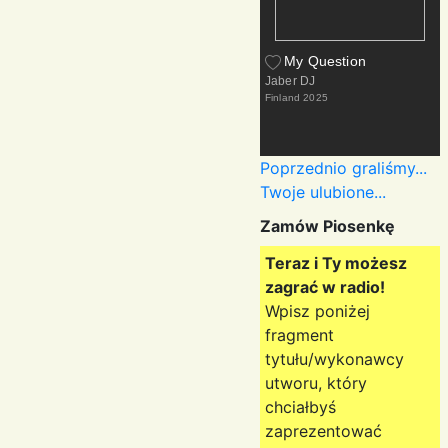
My Question
Jaber DJ
Finland
2025
Poprzednio graliśmy...
Twoje ulubione...
Zamów Piosenkę
Teraz i Ty możesz
zagrać w radio!
Wpisz poniżej
fragment
tytułu/wykonawcy
utworu, który
chciałbyś
zaprezentować