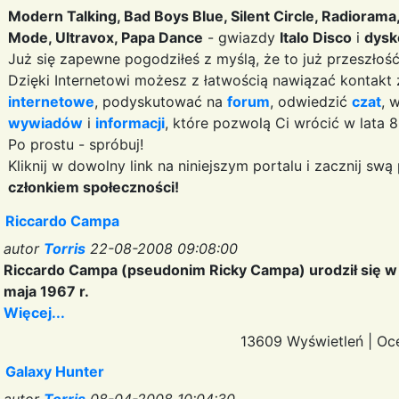
Modern Talking, Bad Boys Blue, Silent Circle, Radiorama
Mode, Ultravox, Papa Dance
- gwiazdy
Italo Disco
i
dysk
Już się zapewne pogodziłeś z myślą, że to już przeszłość, 
Dzięki Internetowi możesz z łatwością nawiązać kontakt
internetowe
, podyskutować na
forum
, odwiedzić
czat
, 
wywiadów
i
informacji
, które pozwolą Ci wrócić w lata 8
Po prostu - spróbuj!
Kliknij w dowolny link na niniejszym portalu i zacznij sw
członkiem społeczności!
Riccardo Campa
autor
Torris
22-08-2008 09:08:00
Riccardo Campa (pseudonim Ricky Campa) urodził się w
maja 1967 r.
Więcej...
13609 Wyświetleń
|
Oc
Galaxy Hunter
autor
Torris
08-04-2008 10:04:30