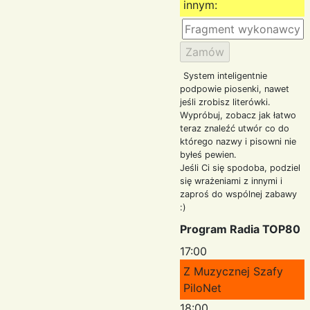
innym:
System inteligentnie
podpowie piosenki, nawet
jeśli zrobisz literówki.
Wypróbuj, zobacz jak łatwo
teraz znaleźć utwór co do
którego nazwy i pisowni nie
byłeś pewien.
Jeśli Ci się spodoba, podziel
się wrażeniami z innymi i
zaproś do wspólnej zabawy
:)
Program Radia TOP80
17:00
Z Muzycznej Szafy
PiloNet
18:00