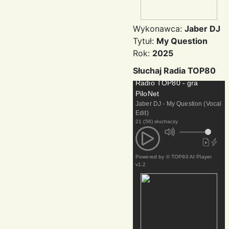
Wykonawca:
Jaber DJ
Tytuł:
My Question
Rok:
2025
Słuchaj Radia TOP80
Radio TOP80 - gra
PiloNet
Jaber DJ - My Question (Vocal
Edit)
21 (56) słuchaczy
Powered by
© TOP80 AI Player
v1.2