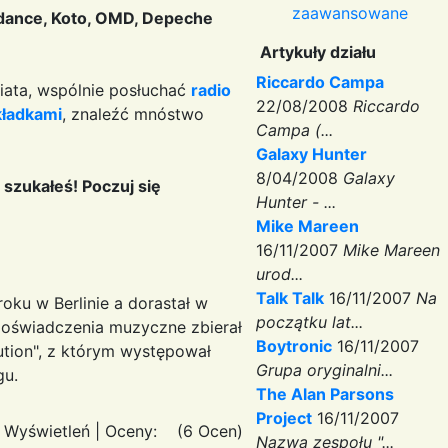
zaawansowane
erdance, Koto, OMD, Depeche
Artykuły działu
Riccardo Campa
wiata, wspólnie posłuchać
radio
22/08/2008
Riccardo
kładkami
, znaleźć mnóstwo
Campa (...
Galaxy Hunter
8/04/2008
Galaxy
 szukałeś! Poczuj się
Hunter - ...
Mike Mareen
16/11/2007
Mike Mareen
urod...
Talk Talk
16/11/2007
Na
roku w Berlinie a dorastał w
początku lat...
oświadczenia muzyczne zbierał
Boytronic
16/11/2007
tution", z którym występował
Grupa oryginalni...
gu.
The Alan Parsons
Project
16/11/2007
 Wyświetleń
|
Oceny:
(6 Ocen)
Nazwa zespołu "...