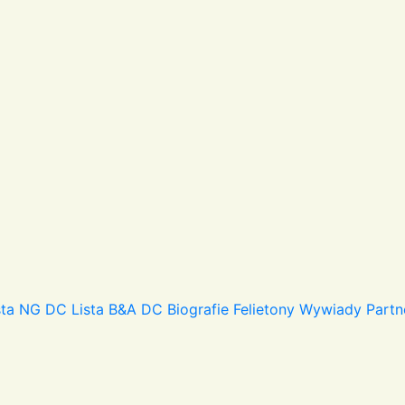
sta NG DC
Lista B&A DC
Biografie
Felietony
Wywiady
Partn