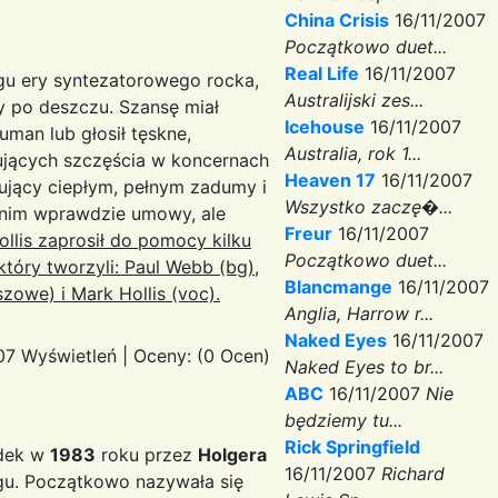
China Crisis
16/11/2007
Początkowo duet...
Real Life
16/11/2007
ogu ery syntezatorowego rocka,
Australijski zes...
y po deszczu. Szansę miał
Icehouse
16/11/2007
uman lub głosił tęskne,
Australia, rok 1...
ujących szczęścia w koncernach
Heaven 17
16/11/2007
nujący ciepłym, pełnym zadumy i
Wszystko zaczę�...
z nim wprawdzie umowy, ale
Freur
16/11/2007
ollis zaprosił do pomocy kilku
Początkowo duet...
 który tworzyli: Paul Webb (bg),
Blancmange
16/11/2007
szowe) i Mark Hollis (voc).
Anglia, Harrow r...
Naked Eyes
16/11/2007
7 Wyświetleń
|
Oceny: (0 Ocen)
Naked Eyes to br...
ABC
16/11/2007
Nie
będziemy tu...
Rick Springfield
adek w
1983
roku przez
Holgera
16/11/2007
Richard
. Początkowo nazywała się