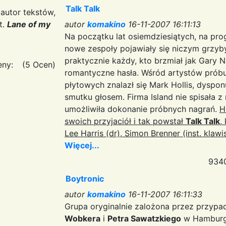
Talk Talk
autor tekstów,
t.
Lane of my
autor
komakino
16-11-2007 16:11:13
Na początku lat osiemdziesiątych, na pr
nowe zespoły pojawiały się niczym grzyb
praktycznie każdy, kto brzmiał jak Gary N
eny:
(5 Ocen)
romantyczne hasła. Wśród artystów prób
płytowych znalazł się Mark Hollis, dyspo
smutku głosem. Firma Island nie spisała 
umożliwiła dokonanie próbnych nagrań.
H
swoich przyjaciół i tak powstał
Talk Talk
,
Lee Harris (dr), Simon Brenner (inst. klawi
Więcej...
9340
Boytronic
autor
komakino
16-11-2007 16:11:33
Grupa oryginalnie zalożona przez przyp
Wobkera
i
Petra Sawatzkiego
w Hamburgu