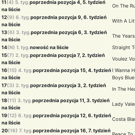
11
(4) 5. tyg.
poprzednia pozycja 4, 5. tydzień
On The R
na liście
12
(9) 6. tyg.
poprzednia pozycja 9, 6. tydzień
With A Li
na liście
13
(6) 3. tyg.
poprzednia pozycja 6, 3. tydzień
The Years
na liście
14
(N) 1. tyg.
nowość na liście
Straight 
15
(7) 2. tyg.
poprzednia pozycja 7, 2. tydzień
Voulez V
na liście
16
(15) 4. tyg.
poprzednia pozycja 15, 4. tydzień
I Wanna H
na liście
Boys Blue
17
(3) 2. tyg.
poprzednia pozycja 3, 2. tydzień
In The He
na liście
18
(11) 3. tyg.
poprzednia pozycja 11, 3. tydzień
Lady Vale
na liście
19
(12) 6. tyg.
poprzednia pozycja 12, 6. tydzień
Costa Bl
na liście
20
(16) 7. tyg.
poprzednia pozycja 16, 7. tydzień
Peace To