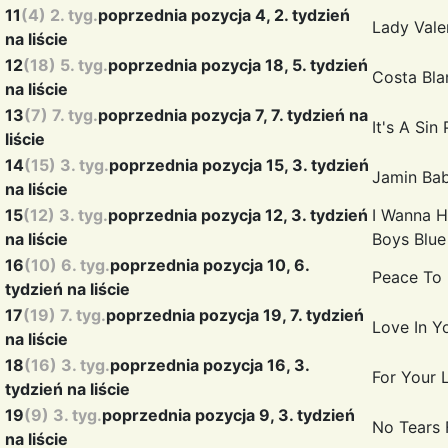
11
(4) 2. tyg.
poprzednia pozycja 4, 2. tydzień
Lady Vale
na liście
12
(18) 5. tyg.
poprzednia pozycja 18, 5. tydzień
Costa Bl
na liście
13
(7) 7. tyg.
poprzednia pozycja 7, 7. tydzień na
It's A Sin
liście
14
(15) 3. tyg.
poprzednia pozycja 15, 3. tydzień
Jamin
Bab
na liście
15
(12) 3. tyg.
poprzednia pozycja 12, 3. tydzień
I Wanna H
na liście
Boys Blue
16
(10) 6. tyg.
poprzednia pozycja 10, 6.
Peace To
tydzień na liście
17
(19) 7. tyg.
poprzednia pozycja 19, 7. tydzień
Love In Y
na liście
18
(16) 3. tyg.
poprzednia pozycja 16, 3.
For Your
tydzień na liście
19
(9) 3. tyg.
poprzednia pozycja 9, 3. tydzień
No Tears
na liście