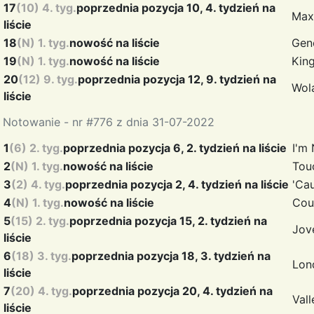
17
(10) 4. tyg.
poprzednia pozycja 10, 4. tydzień na
Maxi
liście
18
(N) 1. tyg.
nowość na liście
Gen
19
(N) 1. tyg.
nowość na liście
Kin
20
(12) 9. tyg.
poprzednia pozycja 12, 9. tydzień na
Wol
liście
Notowanie - nr #776 z dnia 31-07-2022
1
(6) 2. tyg.
poprzednia pozycja 6, 2. tydzień na liście
I'm
2
(N) 1. tyg.
nowość na liście
Tou
3
(2) 4. tyg.
poprzednia pozycja 2, 4. tydzień na liście
'Ca
4
(N) 1. tyg.
nowość na liście
Cou
5
(15) 2. tyg.
poprzednia pozycja 15, 2. tydzień na
Jov
liście
6
(18) 3. tyg.
poprzednia pozycja 18, 3. tydzień na
Lon
liście
7
(20) 4. tyg.
poprzednia pozycja 20, 4. tydzień na
Val
liście