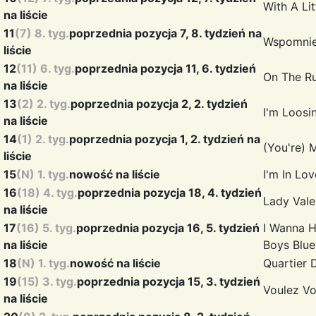
With A Li
na liście
11
(7) 8. tyg.
poprzednia pozycja 7, 8. tydzień na
Wspomni
liście
12
(11) 6. tyg.
poprzednia pozycja 11, 6. tydzień
On The R
na liście
13
(2) 2. tyg.
poprzednia pozycja 2, 2. tydzień
I'm Loos
na liście
14
(1) 2. tyg.
poprzednia pozycja 1, 2. tydzień na
(You're) 
liście
15
(N) 1. tyg.
nowość na liście
I'm In Lo
16
(18) 4. tyg.
poprzednia pozycja 18, 4. tydzień
Lady Vale
na liście
17
(16) 5. tyg.
poprzednia pozycja 16, 5. tydzień
I Wanna H
na liście
Boys Blue
18
(N) 1. tyg.
nowość na liście
Quartier
19
(15) 3. tyg.
poprzednia pozycja 15, 3. tydzień
Voulez V
na liście