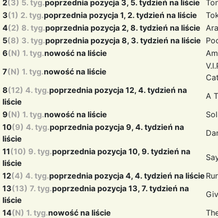
2
(3) 5. tyg.
poprzednia pozycja 3, 5. tydzień na liście
To
3
(1) 2. tyg.
poprzednia pozycja 1, 2. tydzień na liście
To
4
(2) 8. tyg.
poprzednia pozycja 2, 8. tydzień na liście
Ar
5
(8) 3. tyg.
poprzednia pozycja 8, 3. tydzień na liście
Po
6
(N) 1. tyg.
nowość na liście
Am
V.I
7
(N) 1. tyg.
nowość na liście
Ca
8
(12) 4. tyg.
poprzednia pozycja 12, 4. tydzień na
A 
liście
9
(N) 1. tyg.
nowość na liście
So
10
(9) 4. tyg.
poprzednia pozycja 9, 4. tydzień na
Da
liście
11
(10) 9. tyg.
poprzednia pozycja 10, 9. tydzień na
Say
liście
12
(4) 4. tyg.
poprzednia pozycja 4, 4. tydzień na liście
Ru
13
(13) 7. tyg.
poprzednia pozycja 13, 7. tydzień na
Gi
liście
14
(N) 1. tyg.
nowość na liście
Th