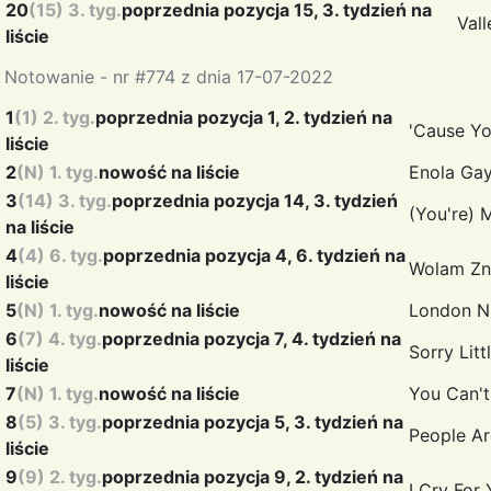
20
(15) 3. tyg.
poprzednia pozycja 15, 3. tydzień na
Val
liście
Notowanie - nr #774 z dnia 17-07-2022
1
(1) 2. tyg.
poprzednia pozycja 1, 2. tydzień na
'Cause Y
liście
2
(N) 1. tyg.
nowość na liście
Enola Ga
3
(14) 3. tyg.
poprzednia pozycja 14, 3. tydzień
(You're) 
na liście
4
(4) 6. tyg.
poprzednia pozycja 4, 6. tydzień na
Wolam Zn
liście
5
(N) 1. tyg.
nowość na liście
London N
6
(7) 4. tyg.
poprzednia pozycja 7, 4. tydzień na
Sorry Lit
liście
7
(N) 1. tyg.
nowość na liście
You Can'
8
(5) 3. tyg.
poprzednia pozycja 5, 3. tydzień na
People A
liście
9
(9) 2. tyg.
poprzednia pozycja 9, 2. tydzień na
I Cry For