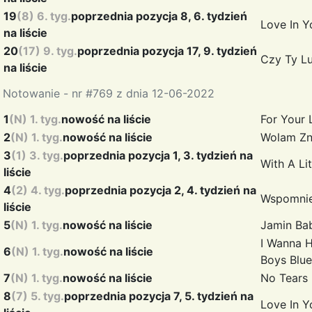
19
(8) 6. tyg.
poprzednia pozycja 8, 6. tydzień
Love In 
na liście
20
(17) 9. tyg.
poprzednia pozycja 17, 9. tydzień
Czy Ty L
na liście
Notowanie - nr #769 z dnia 12-06-2022
1
(N) 1. tyg.
nowość na liście
For Your
2
(N) 1. tyg.
nowość na liście
Wolam Zn
3
(1) 3. tyg.
poprzednia pozycja 1, 3. tydzień na
With A Li
liście
4
(2) 4. tyg.
poprzednia pozycja 2, 4. tydzień na
Wspomni
liście
5
(N) 1. tyg.
nowość na liście
Jamin
Ba
I Wanna H
6
(N) 1. tyg.
nowość na liście
Boys Blue
7
(N) 1. tyg.
nowość na liście
No Tears
8
(7) 5. tyg.
poprzednia pozycja 7, 5. tydzień na
Love In 