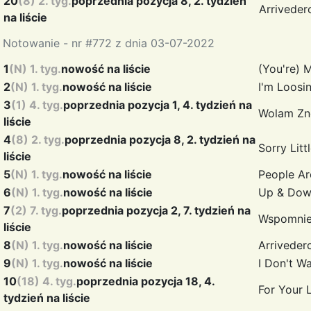
20
(8) 2. tyg.
poprzednia pozycja 8, 2. tydzień
Arrivede
na liście
Notowanie - nr #772 z dnia 03-07-2022
1
(N) 1. tyg.
nowość na liście
(You're) 
2
(N) 1. tyg.
nowość na liście
I'm Loosi
3
(1) 4. tyg.
poprzednia pozycja 1, 4. tydzień na
Wolam Zn
liście
4
(8) 2. tyg.
poprzednia pozycja 8, 2. tydzień na
Sorry Lit
liście
5
(N) 1. tyg.
nowość na liście
People A
6
(N) 1. tyg.
nowość na liście
Up & Do
7
(2) 7. tyg.
poprzednia pozycja 2, 7. tydzień na
Wspomnie
liście
8
(N) 1. tyg.
nowość na liście
Arriveder
9
(N) 1. tyg.
nowość na liście
I Don't W
10
(18) 4. tyg.
poprzednia pozycja 18, 4.
For Your
tydzień na liście