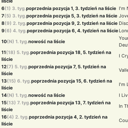
liście
6
(1) 3. tyg.
poprzednia pozycja 1, 3. tydzień na liście
I'm
7
(5) 3. tyg.
poprzednia pozycja 5, 3. tydzień na liście
Jov
8
(9) 2. tyg.
poprzednia pozycja 9, 2. tydzień na liście
Dis
9
(6) 4. tyg.
poprzednia pozycja 6, 4. tydzień na liście
Lon
You
10
(N) 1. tyg.
nowość na liście
Deu
11
(18) 5. tyg.
poprzednia pozycja 18, 5. tydzień na
I Cr
liście
12
(7) 5. tyg.
poprzednia pozycja 7, 5. tydzień na
Vall
liście
13
(15) 6. tyg.
poprzednia pozycja 15, 6. tydzień na
I'm
liście
14
(N) 1. tyg.
nowość na liście
I Li
15
(13) 7. tyg.
poprzednia pozycja 13, 7. tydzień na
In 
liście
16
(4) 2. tyg.
poprzednia pozycja 4, 2. tydzień na
Cou
liście