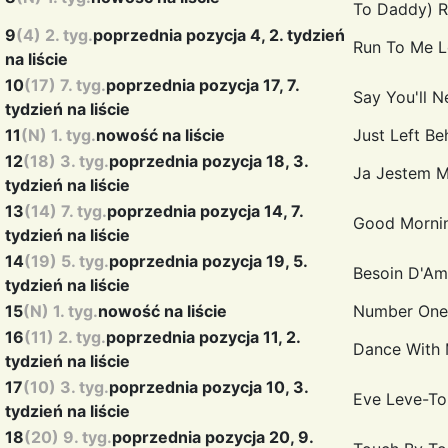
To Daddy)
R
9
(4) 2. tyg.
poprzednia pozycja 4, 2. tydzień
Run To Me
L
na liście
10
(17) 7. tyg.
poprzednia pozycja 17, 7.
Say You'll 
tydzień na liście
11
(N) 1. tyg.
nowość na liście
Just Left B
12
(18) 3. tyg.
poprzednia pozycja 18, 3.
Ja Jestem 
tydzień na liście
13
(14) 7. tyg.
poprzednia pozycja 14, 7.
Good Morni
tydzień na liście
14
(19) 5. tyg.
poprzednia pozycja 19, 5.
Besoin D'A
tydzień na liście
15
(N) 1. tyg.
nowość na liście
Number On
16
(11) 2. tyg.
poprzednia pozycja 11, 2.
Dance With
tydzień na liście
17
(10) 3. tyg.
poprzednia pozycja 10, 3.
Eve Leve-To
tydzień na liście
18
(20) 9. tyg.
poprzednia pozycja 20, 9.