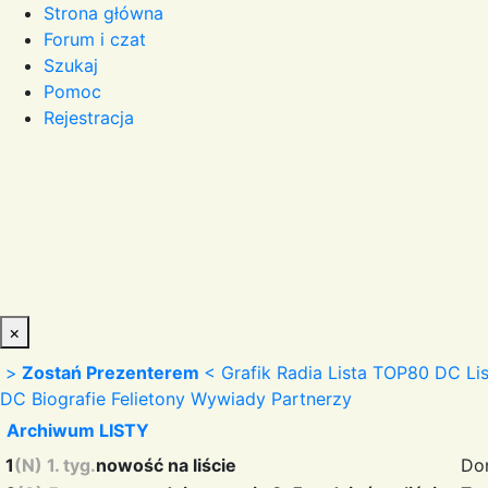
Strona główna
Forum i czat
Szukaj
Pomoc
Rejestracja
×
>
Zostań Prezenterem
<
Grafik Radia
Lista TOP80 DC
Li
DC
Biografie
Felietony
Wywiady
Partnerzy
Archiwum LISTY
1
(N) 1. tyg.
nowość na liście
Don