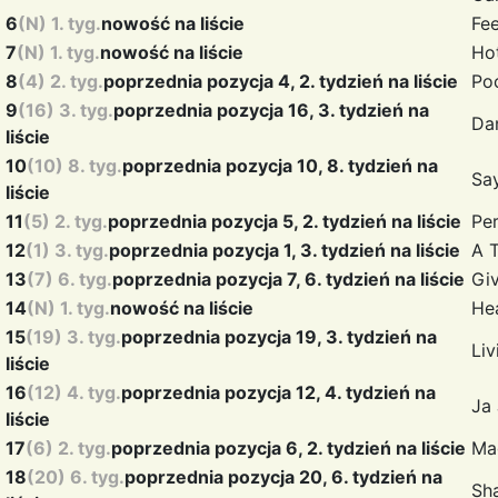
6
(N) 1. tyg.
nowość na liście
Fe
7
(N) 1. tyg.
nowość na liście
Ho
8
(4) 2. tyg.
poprzednia pozycja 4, 2. tydzień na liście
Po
9
(16) 3. tyg.
poprzednia pozycja 16, 3. tydzień na
Da
liście
10
(10) 8. tyg.
poprzednia pozycja 10, 8. tydzień na
Sa
liście
11
(5) 2. tyg.
poprzednia pozycja 5, 2. tydzień na liście
Pe
12
(1) 3. tyg.
poprzednia pozycja 1, 3. tydzień na liście
A 
13
(7) 6. tyg.
poprzednia pozycja 7, 6. tydzień na liście
Gi
14
(N) 1. tyg.
nowość na liście
He
15
(19) 3. tyg.
poprzednia pozycja 19, 3. tydzień na
Li
liście
16
(12) 4. tyg.
poprzednia pozycja 12, 4. tydzień na
Ja
liście
17
(6) 2. tyg.
poprzednia pozycja 6, 2. tydzień na liście
Ma
18
(20) 6. tyg.
poprzednia pozycja 20, 6. tydzień na
Sh