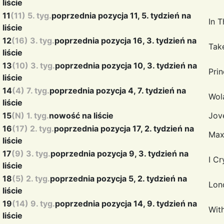
liście
11
(11) 5. tyg.
poprzednia pozycja 11, 5. tydzień na
In 
liście
12
(16) 3. tyg.
poprzednia pozycja 16, 3. tydzień na
Tak
liście
13
(10) 3. tyg.
poprzednia pozycja 10, 3. tydzień na
Pri
liście
14
(4) 7. tyg.
poprzednia pozycja 4, 7. tydzień na
Wol
liście
15
(N) 1. tyg.
nowość na liście
Jov
16
(17) 2. tyg.
poprzednia pozycja 17, 2. tydzień na
Max
liście
17
(9) 3. tyg.
poprzednia pozycja 9, 3. tydzień na
I C
liście
18
(5) 2. tyg.
poprzednia pozycja 5, 2. tydzień na
Lon
liście
19
(14) 9. tyg.
poprzednia pozycja 14, 9. tydzień na
Wit
liście