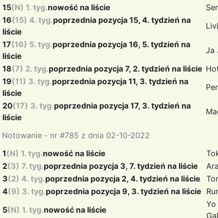
15
(N) 1. tyg.
nowość na liście
Se
16
(15) 4. tyg.
poprzednia pozycja 15, 4. tydzień na
Liv
liście
17
(16) 5. tyg.
poprzednia pozycja 16, 5. tydzień na
Ja
liście
18
(7) 2. tyg.
poprzednia pozycja 7, 2. tydzień na liście
Ho
19
(11) 3. tyg.
poprzednia pozycja 11, 3. tydzień na
Pe
liście
20
(17) 3. tyg.
poprzednia pozycja 17, 3. tydzień na
Ma
liście
Notowanie - nr #785 z dnia 02-10-2022
1
(N) 1. tyg.
nowość na liście
To
2
(3) 7. tyg.
poprzednia pozycja 3, 7. tydzień na liście
Ar
3
(2) 4. tyg.
poprzednia pozycja 2, 4. tydzień na liście
To
4
(9) 3. tyg.
poprzednia pozycja 9, 3. tydzień na liście
Ru
Yo
5
(N) 1. tyg.
nowość na liście
Gal