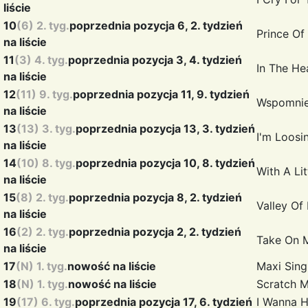
liście
10
(6) 2. tyg.
poprzednia pozycja 6, 2. tydzień
Prince Of
na liście
11
(3) 4. tyg.
poprzednia pozycja 3, 4. tydzień
In The He
na liście
12
(11) 9. tyg.
poprzednia pozycja 11, 9. tydzień
Wspomni
na liście
13
(13) 3. tyg.
poprzednia pozycja 13, 3. tydzień
I'm Loos
na liście
14
(10) 8. tyg.
poprzednia pozycja 10, 8. tydzień
With A Li
na liście
15
(8) 2. tyg.
poprzednia pozycja 8, 2. tydzień
Valley Of
na liście
16
(2) 2. tyg.
poprzednia pozycja 2, 2. tydzień
Take On
na liście
17
(N) 1. tyg.
nowość na liście
Maxi Sing
18
(N) 1. tyg.
nowość na liście
Scratch 
19
(17) 6. tyg.
poprzednia pozycja 17, 6. tydzień
I Wanna H