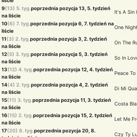
liście
9
(13) 5. tyg.
poprzednia pozycja 13, 5. tydzień
It's A Sin
na liście
10
(6) 7. tyg.
poprzednia pozycja 6, 7. tydzień na
One Nigh
liście
11
(3) 2. tyg.
poprzednia pozycja 3, 2. tydzień
On The R
na liście
12
(5) 3. tyg.
poprzednia pozycja 5, 3. tydzień
So In Lo
na liście
13
(12) 4. tyg.
poprzednia pozycja 12, 4. tydzień
Peace To
na liście
14
(4) 2. tyg.
poprzednia pozycja 4, 2. tydzień
Di Mi Qu
na liście
15
(11) 3. tyg.
poprzednia pozycja 11, 3. tydzień
Costa Bl
na liście
16
(15) 2. tyg.
poprzednia pozycja 15, 2. tydzień
Let Me Fr
na liście
17
(20) 8. tyg.
poprzednia pozycja 20, 8.
Czy Ty L