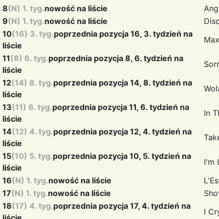
8
(N) 1. tyg.
nowość na liście
Ang
9
(N) 1. tyg.
nowość na liście
Dis
10
(16) 3. tyg.
poprzednia pozycja 16, 3. tydzień na
Max
liście
11
(8) 6. tyg.
poprzednia pozycja 8, 6. tydzień na
Sorr
liście
12
(14) 8. tyg.
poprzednia pozycja 14, 8. tydzień na
Wol
liście
13
(11) 6. tyg.
poprzednia pozycja 11, 6. tydzień na
In 
liście
14
(12) 4. tyg.
poprzednia pozycja 12, 4. tydzień na
Tak
liście
15
(10) 5. tyg.
poprzednia pozycja 10, 5. tydzień na
I'm
liście
16
(N) 1. tyg.
nowość na liście
L'E
17
(N) 1. tyg.
nowość na liście
Sh
18
(17) 4. tyg.
poprzednia pozycja 17, 4. tydzień na
I C
liście