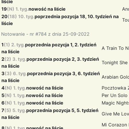
liście
19
(N) 1. tyg.
nowość na liście
An
20
(18) 10. tyg.
poprzednia pozycja 18, 10. tydzień na
To
liście
Notowanie - nr #784 z dnia 25-09-2022
1
(1) 2. tyg.
poprzednia pozycja 1, 2. tydzień
A Train To 
na liście
2
(2) 3. tyg.
poprzednia pozycja 2, 3. tydzień
Tonight Sh
na liście
3
(3) 6. tyg.
poprzednia pozycja 3, 6. tydzień
Arabian Go
na liście
4
(N) 1. tyg.
nowość na liście
Pocztowka 
5
(N) 1. tyg.
nowość na liście
Per Un Sol
6
(N) 1. tyg.
nowość na liście
Magic Nigh
7
(5) 5. tyg.
poprzednia pozycja 5, 5. tydzień
Give Me Lo
na liście
Mi Corazon 
8
(N) 1. tyg.
nowość na liście