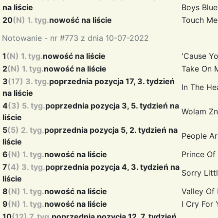
na liście
Boys Blue
20
(N) 1. tyg.
nowość na liście
Touch Me
Notowanie - nr #773 z dnia 10-07-2022
1
(N) 1. tyg.
nowość na liście
'Cause Y
2
(N) 1. tyg.
nowość na liście
Take On
3
(17) 3. tyg.
poprzednia pozycja 17, 3. tydzień
In The He
na liście
4
(3) 5. tyg.
poprzednia pozycja 3, 5. tydzień na
Wolam Zn
liście
5
(5) 2. tyg.
poprzednia pozycja 5, 2. tydzień na
People A
liście
6
(N) 1. tyg.
nowość na liście
Prince Of
7
(4) 3. tyg.
poprzednia pozycja 4, 3. tydzień na
Sorry Lit
liście
8
(N) 1. tyg.
nowość na liście
Valley Of
9
(N) 1. tyg.
nowość na liście
I Cry For
10
(12) 7. tyg.
poprzednia pozycja 12, 7. tydzień