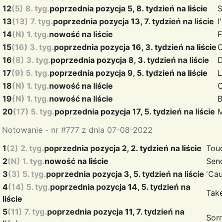
12
(5) 8. tyg.
poprzednia pozycja 5, 8. tydzień na liście
S
13
(13) 7. tyg.
poprzednia pozycja 13, 7. tydzień na liście
I
14
(N) 1. tyg.
nowość na liście
F
15
(16) 3. tyg.
poprzednia pozycja 16, 3. tydzień na liście
16
(8) 3. tyg.
poprzednia pozycja 8, 3. tydzień na liście
D
17
(9) 5. tyg.
poprzednia pozycja 9, 5. tydzień na liście
L
18
(N) 1. tyg.
nowość na liście
C
19
(N) 1. tyg.
nowość na liście
B
20
(17) 5. tyg.
poprzednia pozycja 17, 5. tydzień na liście
M
Notowanie - nr #777 z dnia 07-08-2022
1
(2) 2. tyg.
poprzednia pozycja 2, 2. tydzień na liście
Tou
2
(N) 1. tyg.
nowość na liście
Sen
3
(3) 5. tyg.
poprzednia pozycja 3, 5. tydzień na liście
'Ca
4
(14) 5. tyg.
poprzednia pozycja 14, 5. tydzień na
Tak
liście
5
(11) 7. tyg.
poprzednia pozycja 11, 7. tydzień na
Sorr