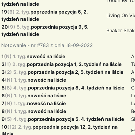
Touch By T
tydzień na liście
19
(6) 2. tyg.
poprzednia pozycja 6, 2.
Living On V
tydzień na liście
20
(9) 5. tyg.
poprzednia pozycja 9, 5.
Shaker Sha
tydzień na liście
Notowanie - nr #783 z dnia 18-09-2022
1
(N) 1. tyg.
nowość na liście
A
2
(1) 2. tyg.
poprzednia pozycja 1, 2. tydzień na liście
T
3
(2) 5. tyg.
poprzednia pozycja 2, 5. tydzień na liście
A
4
(N) 1. tyg.
nowość na liście
R
5
(8) 4. tyg.
poprzednia pozycja 8, 4. tydzień na liście
G
6
(N) 1. tyg.
nowość na liście
L
7
(N) 1. tyg.
nowość na liście
L
8
(N) 1. tyg.
nowość na liście
B
9
(5) 4. tyg.
poprzednia pozycja 5, 4. tydzień na liście
S
10
(12) 2. tyg.
poprzednia pozycja 12, 2. tydzień na
E
liście