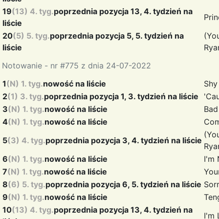
19
(13) 4. tyg.
poprzednia pozycja 13, 4. tydzień na
Pri
liście
20
(5) 5. tyg.
poprzednia pozycja 5, 5. tydzień na
(Yo
liście
Rya
Notowanie - nr #775 z dnia 24-07-2022
1
(N) 1. tyg.
nowość na liście
Shy
2
(1) 3. tyg.
poprzednia pozycja 1, 3. tydzień na liście
'Ca
3
(N) 1. tyg.
nowość na liście
Bad
4
(N) 1. tyg.
nowość na liście
Co
(Yo
5
(3) 4. tyg.
poprzednia pozycja 3, 4. tydzień na liście
Rya
6
(N) 1. tyg.
nowość na liście
I'm
7
(N) 1. tyg.
nowość na liście
You
8
(6) 5. tyg.
poprzednia pozycja 6, 5. tydzień na liście
Sorr
9
(N) 1. tyg.
nowość na liście
Ten
10
(13) 4. tyg.
poprzednia pozycja 13, 4. tydzień na
I'm