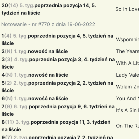
20
(14) 5. tyg.
poprzednia pozycja 14, 5.
So In Lo
tydzień na liście
Notowanie - nr #770 z dnia 19-06-2022
1
(4) 5. tyg.
poprzednia pozycja 4, 5. tydzień na
Wspomni
liście
2
(N) 1. tyg.
nowość na liście
The Year
3
(3) 4. tyg.
poprzednia pozycja 3, 4. tydzień na
With A Li
liście
4
(N) 1. tyg.
nowość na liście
Lady Val
5
(2) 2. tyg.
poprzednia pozycja 2, 2. tydzień na
Wolam Zn
liście
6
(N) 1. tyg.
nowość na liście
You And
7
(9) 6. tyg.
poprzednia pozycja 9, 6. tydzień na
It's A Sin
liście
8
(11) 3. tyg.
poprzednia pozycja 11, 3. tydzień
On The R
na liście
9
(7) 2. tyg.
poprzednia pozycja 7, 2. tydzień na