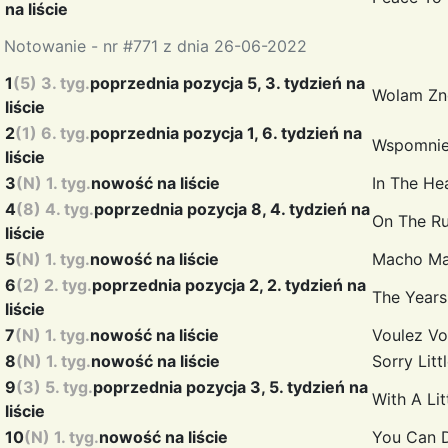
na liście
Notowanie - nr #771 z dnia 26-06-2022
1
(5) 3. tyg.
poprzednia pozycja 5, 3. tydzień na
Wolam Zn
liście
2
(1) 6. tyg.
poprzednia pozycja 1, 6. tydzień na
Wspomnie
liście
3
(N) 1. tyg.
nowość na liście
In The He
4
(8) 4. tyg.
poprzednia pozycja 8, 4. tydzień na
On The R
liście
5
(N) 1. tyg.
nowość na liście
Macho M
6
(2) 2. tyg.
poprzednia pozycja 2, 2. tydzień na
The Years
liście
7
(N) 1. tyg.
nowość na liście
Voulez V
8
(N) 1. tyg.
nowość na liście
Sorry Lit
9
(3) 5. tyg.
poprzednia pozycja 3, 5. tydzień na
With A Li
liście
10
(N) 1. tyg.
nowość na liście
You Can 