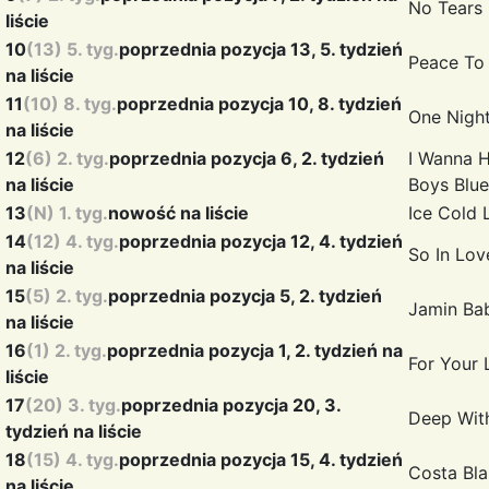
No Tears
liście
10
(13) 5. tyg.
poprzednia pozycja 13, 5. tydzień
Peace To
na liście
11
(10) 8. tyg.
poprzednia pozycja 10, 8. tydzień
One Nigh
na liście
12
(6) 2. tyg.
poprzednia pozycja 6, 2. tydzień
I Wanna H
na liście
Boys Blue
13
(N) 1. tyg.
nowość na liście
Ice Cold
14
(12) 4. tyg.
poprzednia pozycja 12, 4. tydzień
So In Lo
na liście
15
(5) 2. tyg.
poprzednia pozycja 5, 2. tydzień
Jamin
Ba
na liście
16
(1) 2. tyg.
poprzednia pozycja 1, 2. tydzień na
For Your
liście
17
(20) 3. tyg.
poprzednia pozycja 20, 3.
Deep Wit
tydzień na liście
18
(15) 4. tyg.
poprzednia pozycja 15, 4. tydzień
Costa Bl
na liście