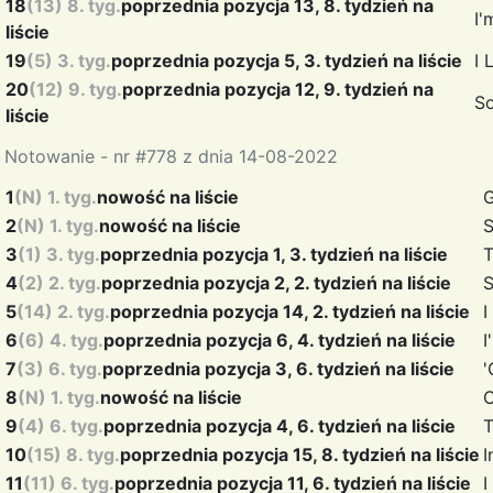
18
(13) 8. tyg.
poprzednia pozycja 13, 8. tydzień na
I'
liście
19
(5) 3. tyg.
poprzednia pozycja 5, 3. tydzień na liście
I 
20
(12) 9. tyg.
poprzednia pozycja 12, 9. tydzień na
So
liście
Notowanie - nr #778 z dnia 14-08-2022
1
(N) 1. tyg.
nowość na liście
2
(N) 1. tyg.
nowość na liście
S
3
(1) 3. tyg.
poprzednia pozycja 1, 3. tydzień na liście
T
4
(2) 2. tyg.
poprzednia pozycja 2, 2. tydzień na liście
S
5
(14) 2. tyg.
poprzednia pozycja 14, 2. tydzień na liście
I
6
(6) 4. tyg.
poprzednia pozycja 6, 4. tydzień na liście
I
7
(3) 6. tyg.
poprzednia pozycja 3, 6. tydzień na liście
'
8
(N) 1. tyg.
nowość na liście
9
(4) 6. tyg.
poprzednia pozycja 4, 6. tydzień na liście
10
(15) 8. tyg.
poprzednia pozycja 15, 8. tydzień na liście
I
11
(11) 6. tyg.
poprzednia pozycja 11, 6. tydzień na liście
I