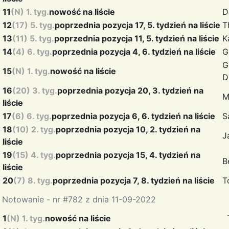
11
(N) 1. tyg.
nowość na liście
D
12
(17) 5. tyg.
poprzednia pozycja 17, 5. tydzień na liście
T
13
(11) 5. tyg.
poprzednia pozycja 11, 5. tydzień na liście
K
14
(4) 6. tyg.
poprzednia pozycja 4, 6. tydzień na liście
G
G
15
(N) 1. tyg.
nowość na liście
D
16
(20) 3. tyg.
poprzednia pozycja 20, 3. tydzień na
M
liście
17
(6) 6. tyg.
poprzednia pozycja 6, 6. tydzień na liście
S
18
(10) 2. tyg.
poprzednia pozycja 10, 2. tydzień na
J
liście
19
(15) 4. tyg.
poprzednia pozycja 15, 4. tydzień na
B
liście
20
(7) 8. tyg.
poprzednia pozycja 7, 8. tydzień na liście
T
Notowanie - nr #782 z dnia 11-09-2022
1
(N) 1. tyg.
nowość na liście