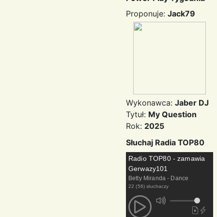
Proponuje:
Jack79
Wykonawca:
Jaber DJ
Tytuł:
My Question
Rok:
2025
Słuchaj Radia TOP80
Radio TOP80 - zamawia
Gerwazy101
Betty Miranda - Dance
22 (56) słuchaczy