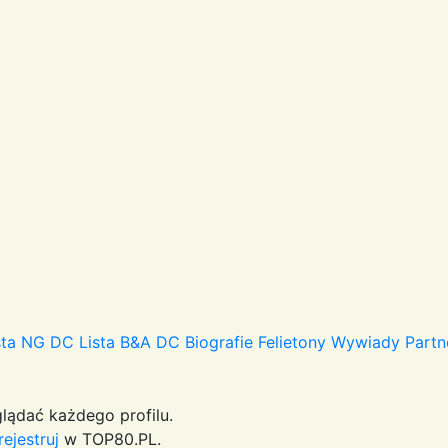
sta NG DC
Lista B&A DC
Biografie
Felietony
Wywiady
Partn
lądać każdego profilu.
rejestruj
w TOP80.PL.