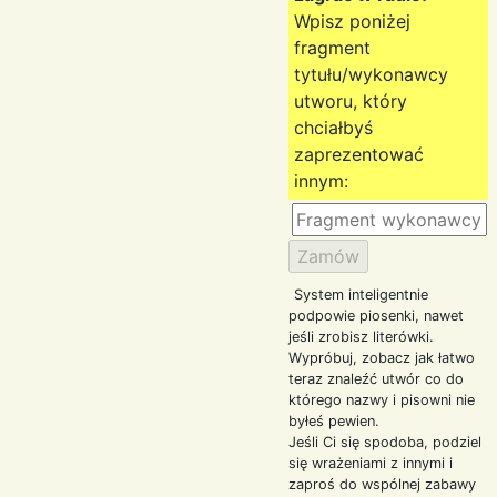
Wpisz poniżej
fragment
tytułu/wykonawcy
utworu, który
chciałbyś
zaprezentować
innym:
System inteligentnie
podpowie piosenki, nawet
jeśli zrobisz literówki.
Wypróbuj, zobacz jak łatwo
teraz znaleźć utwór co do
którego nazwy i pisowni nie
byłeś pewien.
Jeśli Ci się spodoba, podziel
się wrażeniami z innymi i
zaproś do wspólnej zabawy