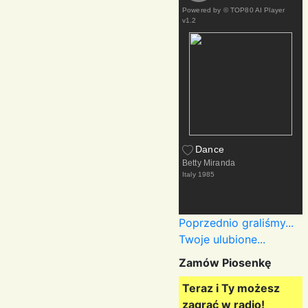
Powered by
© TOP80 AI Player
v1.2
Dance
Betty Miranda
Italy
1985
Poprzednio graliśmy...
Twoje ulubione...
Zamów Piosenkę
Teraz i Ty możesz
zagrać w radio!