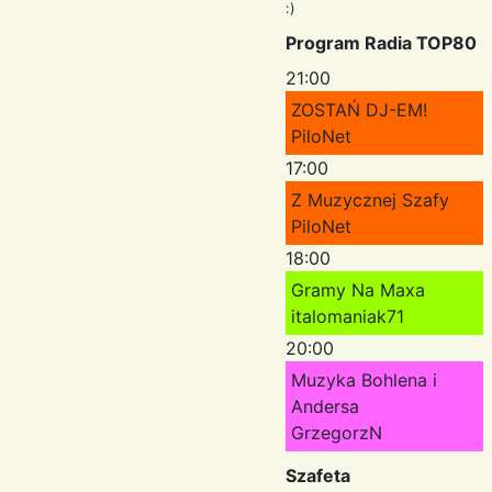
:)
Program Radia TOP80
21:00
ZOSTAŃ DJ-EM!
PiloNet
17:00
Z Muzycznej Szafy
PiloNet
18:00
Gramy Na Maxa
italomaniak71
20:00
Muzyka Bohlena i
Andersa
GrzegorzN
Szafeta