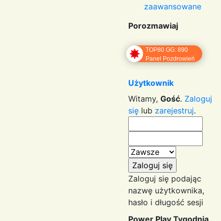
zaawansowane
Porozmawiaj
TOP80 GG: 890
Panel Pozdrowień
Użytkownik
Witamy,
Gość
.
Zaloguj
się
lub
zarejestruj
.
Zaloguj się podając
nazwę użytkownika,
hasło i długość sesji
Power Play Tygodnia