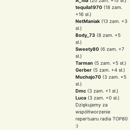
A_nia
(20 zam. +15 sł.)
tequila1970
(18 zam.
+16 sł.)
NetManiak
(13 zam. +3
sł.)
Body_73
(8 zam. +5
sł.)
Sweety80
(6 zam. +7
sł.)
Tarman
(5 zam. +5 sł.)
Gerber
(5 zam. +4 sł.)
Muchajo70
(3 zam. +5
sł.)
Dmc
(3 zam. +1 sł.)
Luca
(3 zam. +0 sł.)
Dziękujemy za
współtworzenie
repertuaru radia TOP80
:)