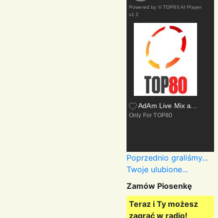
Powered by
© TOP80 AI Player
v1.2
AdAm Live Mix a...
Only For TOP80
Poprzednio graliśmy...
Twoje ulubione...
Zamów Piosenkę
Teraz i Ty możesz
zagrać w radio!