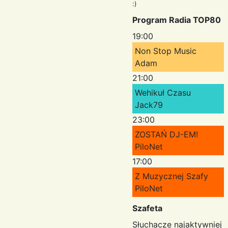
:)
Program Radia TOP80
19:00
Non Stop Music
Adam
21:00
Wehikuł Czasu
Jack79
23:00
ZOSTAŃ DJ-EM!
PiloNet
17:00
Z Muzycznej Szafy
PiloNet
Szafeta
Słuchacze najaktywniej