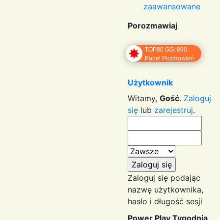
zaawansowane
Porozmawiaj
TOP80 GG: 890
Panel Pozdrowień
Użytkownik
Witamy,
Gość
.
Zaloguj
się
lub
zarejestruj
.
Zaloguj się podając
nazwę użytkownika,
hasło i długość sesji
Power Play Tygodnia