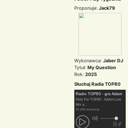
Proponuje:
Jack79
Wykonawca:
Jaber DJ
Tytuł:
My Question
Rok:
2025
Słuchaj Radia TOP80
Radio TOP80 - gra Adam
Only For TOP80 - AdAm Live
Mix a...
32 (65) słuchaczy