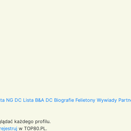
sta NG DC
Lista B&A DC
Biografie
Felietony
Wywiady
Partn
lądać każdego profilu.
rejestruj
w TOP80.PL.