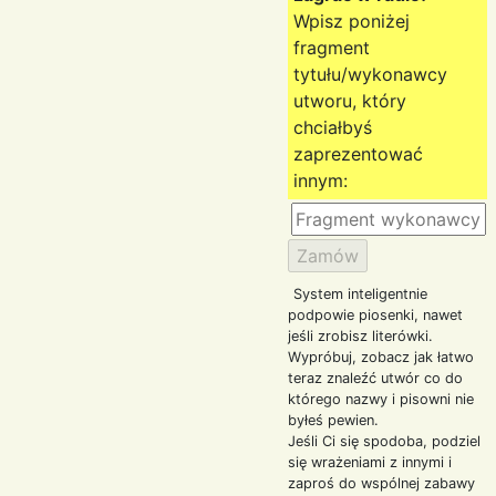
Wpisz poniżej
fragment
tytułu/wykonawcy
utworu, który
chciałbyś
zaprezentować
innym:
System inteligentnie
podpowie piosenki, nawet
jeśli zrobisz literówki.
Wypróbuj, zobacz jak łatwo
teraz znaleźć utwór co do
którego nazwy i pisowni nie
byłeś pewien.
Jeśli Ci się spodoba, podziel
się wrażeniami z innymi i
zaproś do wspólnej zabawy