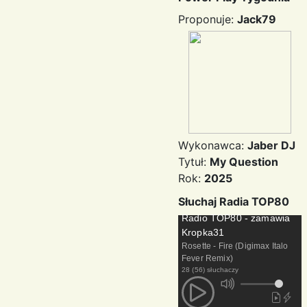
Proponuje:
Jack79
Wykonawca:
Jaber DJ
Tytuł:
My Question
Rok:
2025
Słuchaj Radia TOP80
Radio TOP80 - zamawia
Kropka31
Rosette - Fire (Digimax Italo
Fever Remix)
28 (56) słuchaczy