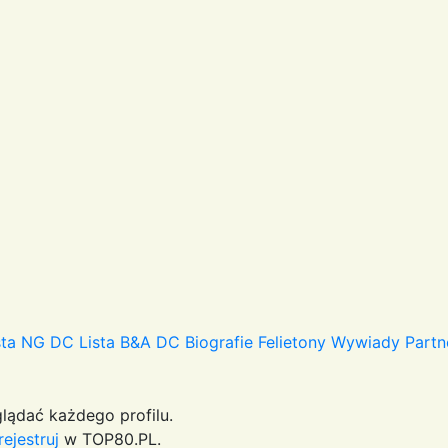
sta NG DC
Lista B&A DC
Biografie
Felietony
Wywiady
Partn
lądać każdego profilu.
rejestruj
w TOP80.PL.