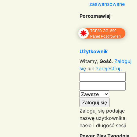
zaawansowane
Porozmawiaj
TOP80 GG: 890
Panel Pozdrowień
Użytkownik
Witamy,
Gość
.
Zaloguj
się
lub
zarejestruj
.
Zaloguj się podając
nazwę użytkownika,
hasło i długość sesji
Power Play Tygodnia