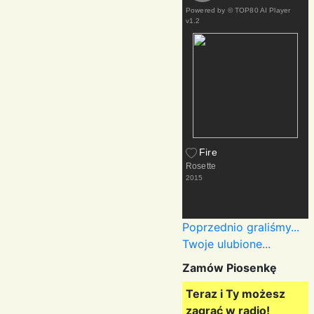
Powered by
© TOP80 AI Player
v1.2
Fire
Rosette
2015
Poprzednio graliśmy...
Twoje ulubione...
Zamów Piosenkę
Teraz i Ty możesz
zagrać w radio!