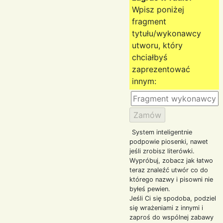
Wpisz poniżej
fragment
tytułu/wykonawcy
utworu, który
chciałbyś
zaprezentować
innym:
System inteligentnie
podpowie piosenki, nawet
jeśli zrobisz literówki.
Wypróbuj, zobacz jak łatwo
teraz znaleźć utwór co do
którego nazwy i pisowni nie
byłeś pewien.
Jeśli Ci się spodoba, podziel
się wrażeniami z innymi i
zaproś do wspólnej zabawy