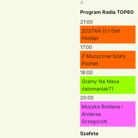
:)
Program Radia TOP80
21:00
ZOSTAŃ DJ-EM!
PiloNet
17:00
Z Muzycznej Szafy
PiloNet
18:00
Gramy Na Maxa
italomaniak71
20:00
Muzyka Bohlena i
Andersa
GrzegorzN
Szafeta