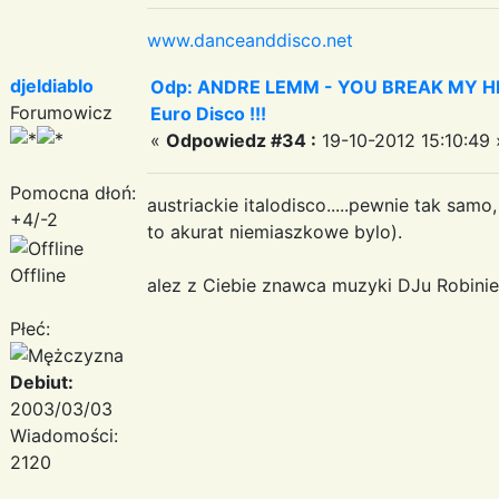
www.danceanddisco.net
djeldiablo
Odp: ANDRE LEMM - YOU BREAK MY HEART
Forumowicz
Euro Disco !!!
«
Odpowiedz #34 :
19-10-2012 15:10:49 
Pomocna dłoń:
austriackie italodisco.....pewnie tak sam
+4/-2
to akurat niemiaszkowe bylo).
Offline
alez z Ciebie znawca muzyki DJu Robinie 
Płeć:
Debiut:
2003/03/03
Wiadomości:
2120