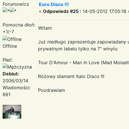
Forumowicz
Euro Disco !!!
«
Odpowiedz #25 :
14-05-2012 17:05:18 
Pomocna dłoń:
Witam
+1/-7
Już niedługo zaprezentuje zapowiadany
Offline
prywatnym labelu tylko na 7" winylu:
Płeć:
Tour D'Amour - Man In Love (Mad Moisell
Debiut:
Różowy diament Italo Disco !!!
2006/03/14
Wiadomości:
Pozdrawiam
661