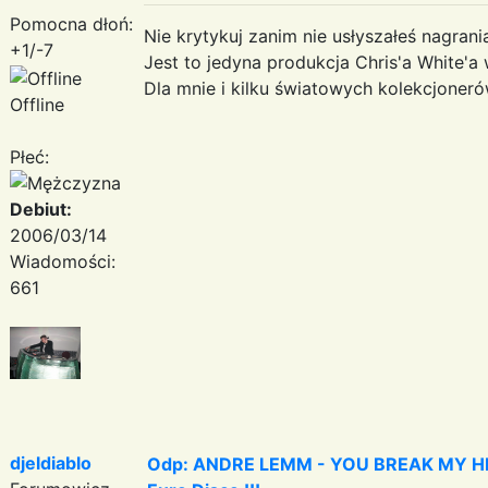
Pomocna dłoń:
Nie krytykuj zanim nie usłyszałeś nagrania 
+1/-7
Jest to jedyna produkcja Chris'a White'a w
Dla mnie i kilku światowych kolekcjoneró
Offline
Płeć:
Debiut:
2006/03/14
Wiadomości:
661
djeldiablo
Odp: ANDRE LEMM - YOU BREAK MY HEART