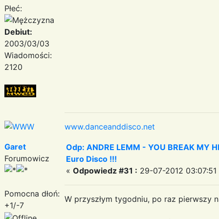
Płeć:
Debiut:
2003/03/03
Wiadomości:
2120
www.danceanddisco.net
Garet
Odp: ANDRE LEMM - YOU BREAK MY HEART
Forumowicz
Euro Disco !!!
«
Odpowiedz #31 :
29-07-2012 03:07:51
Pomocna dłoń:
W przyszłym tygodniu, po raz pierwszy na
+1/-7