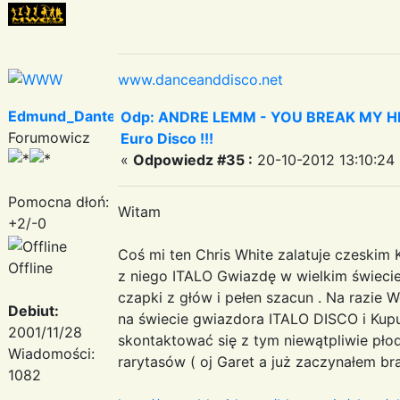
www.danceanddisco.net
Edmund_Dantes
Odp: ANDRE LEMM - YOU BREAK MY HEART
Forumowicz
Euro Disco !!!
«
Odpowiedz #35 :
20-10-2012 13:10:24 
Pomocna dłoń:
Witam
+2/-0
Coś mi ten Chris White zalatuje czeskim K
Offline
z niego ITALO Gwiazdę w wielkim świecie
czapki z głów i pełen szacun . Na razie 
Debiut:
na świecie gwiazdora ITALO DISCO i Kupu
2001/11/28
skontaktować się z tym niewątpliwie pło
Wiadomości:
rarytasów ( oj Garet a już zaczynałem b
1082