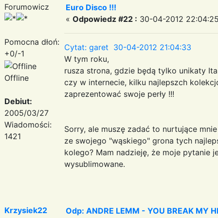
Forumowicz
Euro Disco !!!
«
Odpowiedz #22 :
30-04-2012 22:04:25
Pomocna dłoń:
Cytat: garet 30-04-2012 21:04:33
+0/-1
W tym roku,
rusza strona, gdzie będą tylko unikaty It
Offline
czy w internecie, kilku najlepszch kolek
zaprezentować swoje perły !!!
Debiut:
2005/03/27
Wiadomości:
Sorry, ale muszę zadać to nurtujące mni
1421
ze swojego "wąskiego" grona tych najlep
kolego? Mam nadzieję, że moje pytanie 
wysublimowane.
Krzysiek22
Odp: ANDRE LEMM - YOU BREAK MY HEART