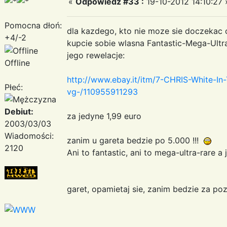
«
Odpowiedz #33 :
19-10-2012 14:10:27 
Pomocna dłoń:
dla kazdego, kto nie moze sie doczekac 
+4/-2
kupcie sobie wlasna Fantastic-Mega-Ultra
jego rewelacje:
Offline
http://www.ebay.it/itm/7-CHRIS-White-I
Płeć:
vg-/110955911293
Debiut:
za jedyne 1,99 euro
2003/03/03
Wiadomości:
zanim u gareta bedzie po 5.000 !!!
2120
Ani to fantastic, ani to mega-ultra-rare a
garet, opamietaj sie, zanim bedzie za 