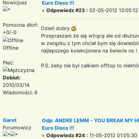
Nowicjusz
Euro Disco !!!
«
Odpowiedz #23 :
02-05-2012 13:05:12
Pomocna dłoń:
Dzień dobry
+0/-0
Przepraszam że się wtrącę ale od dłuższe
w związku z tym chciał bym się dowiedzie
Offline
najlepszego kolekcjonera na świecie no i 
Płeć:
P.S. żeby nie był całkiem offtop to niek
Debiut:
2010/03/14
Wiadomości: 6
Garet
Odp: ANDRE LEMM - YOU BREAK MY HEART
Forumowicz
Euro Disco !!!
«
Odpowiedz #24 :
11-05-2012 01:05:30 