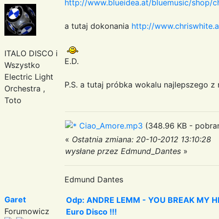
http://www.blueidea.at/bluemusic/shop/c
a tutaj dokonania
http://www.chriswhite.
ITALO DISCO i
E.D.
Wszystko
Electric Light
P.S. a tutaj próbka wokalu najlepszego z
Orchestra ,
Toto
Ciao_Amore.mp3
(348.96 KB - pobran
«
Ostatnia zmiana: 20-10-2012 13:10:28
wysłane przez Edmund_Dantes
»
Edmund Dantes
Garet
Odp: ANDRE LEMM - YOU BREAK MY HEART
Forumowicz
Euro Disco !!!