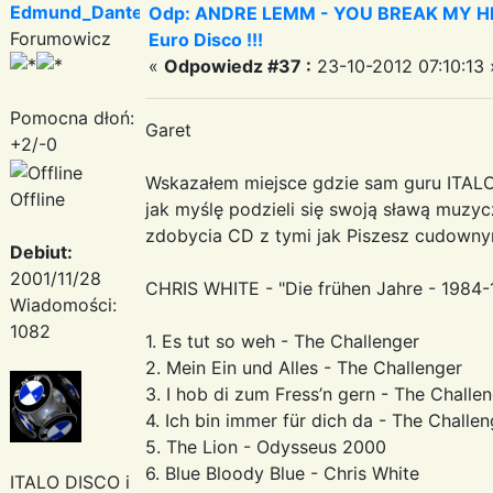
Edmund_Dantes
Odp: ANDRE LEMM - YOU BREAK MY HEART
Forumowicz
Euro Disco !!!
«
Odpowiedz #37 :
23-10-2012 07:10:13 
Pomocna dłoń:
Garet
+2/-0
Wskazałem miejsce gdzie sam guru ITALO 
Offline
jak myślę podzieli się swoją sławą muzyc
zdobycia CD z tymi jak Piszesz cudowny
Debiut:
2001/11/28
CHRIS WHITE - "Die frühen Jahre - 1984-
Wiadomości:
1082
1. Es tut so weh - The Challenger
2. Mein Ein und Alles - The Challenger
3. I hob di zum Fress’n gern - The Challe
4. Ich bin immer für dich da - The Challen
5. The Lion - Odysseus 2000
6. Blue Bloody Blue - Chris White
ITALO DISCO i