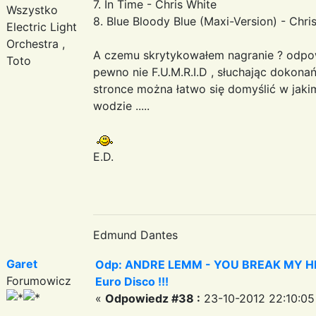
7. In Time - Chris White
Wszystko
8. Blue Bloody Blue (Maxi-Version) - Chri
Electric Light
Orchestra ,
A czemu skrytykowałem nagranie ? odpowie
Toto
pewno nie F.U.M.R.I.D , słuchając dokon
stronce można łatwo się domyślić w jaki
wodzie .....
E.D.
Edmund Dantes
Garet
Odp: ANDRE LEMM - YOU BREAK MY HEART
Forumowicz
Euro Disco !!!
«
Odpowiedz #38 :
23-10-2012 22:10:05