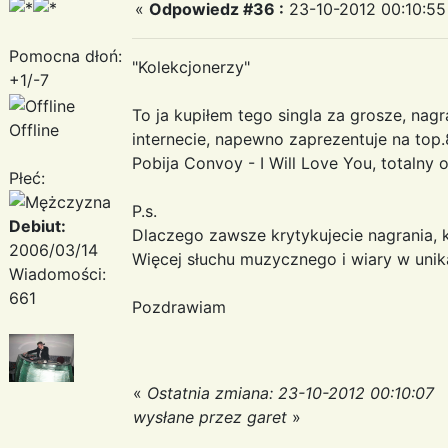
«
Odpowiedz #36 :
23-10-2012 00:10:55
Pomocna dłoń:
"Kolekcjonerzy"
+1/-7
To ja kupiłem tego singla za grosze, nag
Offline
internecie, napewno zaprezentuje na top.8
Pobija Convoy - I Will Love You, totalny od
Płeć:
P.s.
Debiut:
Dlaczego zawsze krytykujecie nagrania, k
2006/03/14
Więcej słuchu muzycznego i wiary w unika
Wiadomości:
661
Pozdrawiam
«
Ostatnia zmiana: 23-10-2012 00:10:07
wysłane przez garet
»