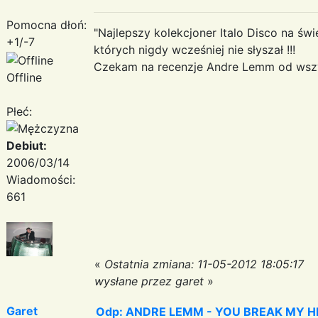
Pomocna dłoń:
"Najlepszy kolekcjoner Italo Disco na św
+1/-7
których nigdy wcześniej nie słyszał !!!
Czekam na recenzje Andre Lemm od wszys
Offline
Płeć:
Debiut:
2006/03/14
Wiadomości:
661
«
Ostatnia zmiana: 11-05-2012 18:05:17
wysłane przez garet
»
Garet
Odp: ANDRE LEMM - YOU BREAK MY HEART