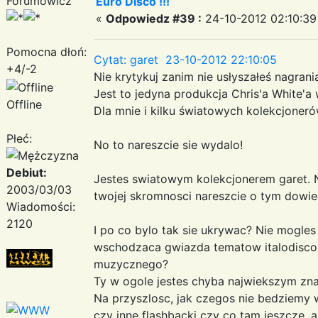
Forumowicz
Euro Disco !!!
«
Odpowiedz #39 :
24-10-2012 02:10:39
Pomocna dłoń:
Cytat: garet 23-10-2012 22:10:05
+4/-2
Nie krytykuj zanim nie usłyszałeś nagrania 
Jest to jedyna produkcja Chris'a White'a w
Offline
Dla mnie i kilku światowych kolekcjoneró
Płeć:
No to nareszcie sie wydalo!
Debiut:
Jestes swiatowym kolekcjonerem garet. No 
2003/03/03
twojej skromnosci nareszcie o tym dowie
Wiadomości:
2120
I po co bylo tak sie ukrywac? Nie mogles
wschodzaca gwiazda tematow italodisco,
muzycznego?
Ty w ogole jestes chyba najwiekszym z
Na przyszlosc, jak czegos nie bedziemy wi
czy inne flashbacki czy co tam jeszcze, 