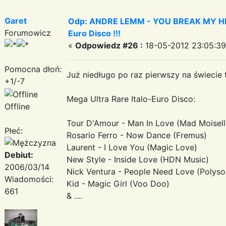
Garet
Odp: ANDRE LEMM - YOU BREAK MY HEART
Forumowicz
Euro Disco !!!
«
Odpowiedz #26 :
18-05-2012 23:05:39
Pomocna dłoń:
Już niedługo po raz pierwszy na świecie t
+1/-7
Mega Ultra Rare Italo-Euro Disco:
Offline
Tour D'Amour - Man In Love (Mad Moisell
Płeć:
Rosario Ferro - Now Dance (Fremus)
Laurent - I Love You (Magic Love)
Debiut:
New Style - Inside Love (HDN Music)
2006/03/14
Nick Ventura - People Need Love (Polys
Wiadomości:
Kid - Magic Girl (Voo Doo)
661
& ....