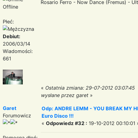
Rosario Ferro - Now Dance (Fremus) - Ultra
Offline
Płeć:
Debiut:
2006/03/14
Wiadomości:
661
«
Ostatnia zmiana: 29-07-2012 03:07:45
wysłane przez garet
»
Garet
Odp: ANDRE LEMM - YOU BREAK MY HEART
Forumowicz
Euro Disco !!!
«
Odpowiedz #32 :
19-10-2012 00:10:01 
Pomocna dłoń: