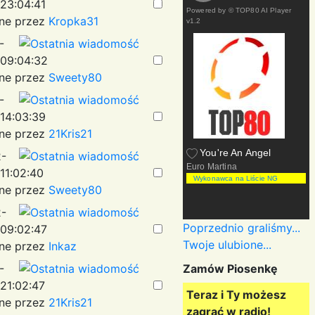
23:04:41
Powered by
© TOP80 AI Player
ne przez
Kropka31
v1.2
-
09:04:32
ne przez
Sweety80
-
14:03:39
ne przez
21Kris21
You're An Angel
-
Euro Martina
11:02:40
Wykonawca na Liście NG
ne przez
Sweety80
-
Poprzednio graliśmy...
09:02:47
Twoje ulubione...
ne przez
Inkaz
-
Zamów Piosenkę
21:02:47
Teraz i Ty możesz
ne przez
21Kris21
zagrać w radio!