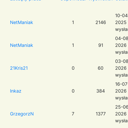
10-04
NetManiak
1
2146
2025 
wysła
04-08
NetManiak
1
91
2026 
wysła
03-08
21Kris21
0
60
2026 
wysła
16-07
Inkaz
0
384
2026 
wysła
25-06
GrzegorzN
7
1377
2026 
wysła