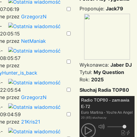
-
Proponuje:
Jack79
07:06:19
ne przez
GrzegorzN
-
20:05:15
ne przez
NetManiak
-
08:05:57
Wykonawca:
Jaber DJ
ne przez
Tytuł:
My Question
yHunter_is_back
Rok:
2025
-
22:05:54
Słuchaj Radia TOP80
ne przez
GrzegorzN
Radio TOP80 - zamawia
E-72
-
Euro Martina - You're An Angel
09:04:59
20 (65) słuchaczy
ne przez
21Kris21
-