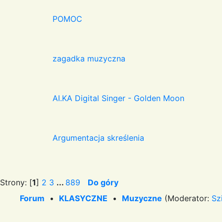
POMOC
zagadka muzyczna
AI.KA Digital Singer - Golden Moon
Argumentacja skreślenia
Strony: [
1
]
2
3
...
889
Do góry
Forum
•
KLASYCZNE
•
Muzyczne
(Moderator:
Sz