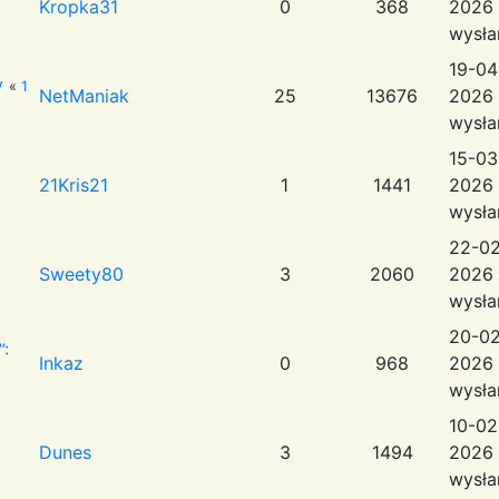
Kropka31
0
368
2026 
wysła
19-04
y
«
1
NetManiak
25
13676
2026 
wysła
15-03
21Kris21
1
1441
2026 
wysła
22-02
Sweety80
3
2060
2026 
wysła
20-02
:
Inkaz
0
968
2026 
wysła
10-02
Dunes
3
1494
2026 
wysła