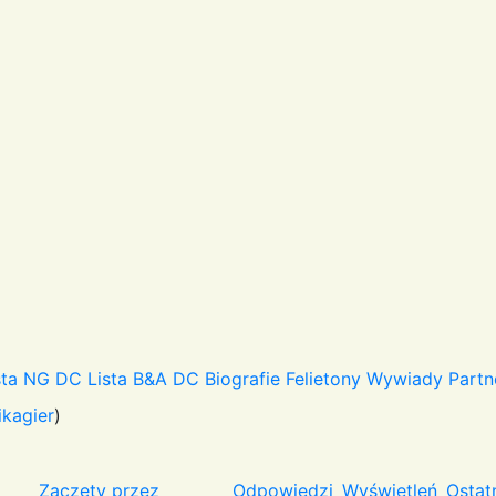
sta NG DC
Lista B&A DC
Biografie
Felietony
Wywiady
Partn
ikagier
)
Zaczęty przez
Odpowiedzi
Wyświetleń
Ostat