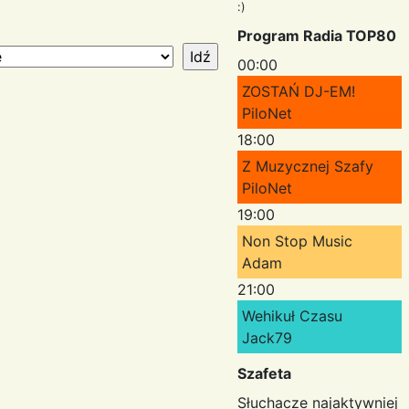
:)
Program Radia TOP80
00:00
ZOSTAŃ DJ-EM!
PiloNet
18:00
Z Muzycznej Szafy
PiloNet
19:00
Non Stop Music
Adam
21:00
Wehikuł Czasu
Jack79
Szafeta
Słuchacze najaktywniej