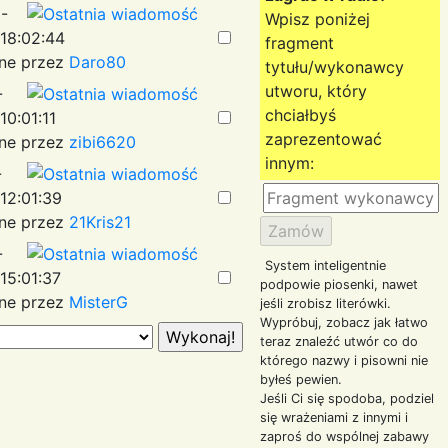
-
Wpisz poniżej
18:02:44
fragment
ne przez
Daro80
tytułu/wykonawcy
utworu, który
-
chciałbyś
10:01:11
zaprezentować
ne przez
zibi6620
innym:
-
12:01:39
ne przez
21Kris21
-
System inteligentnie
15:01:37
podpowie piosenki, nawet
ne przez
MisterG
jeśli zrobisz literówki.
Wypróbuj, zobacz jak łatwo
teraz znaleźć utwór co do
którego nazwy i pisowni nie
byłeś pewien.
Jeśli Ci się spodoba, podziel
się wrażeniami z innymi i
zaproś do wspólnej zabawy