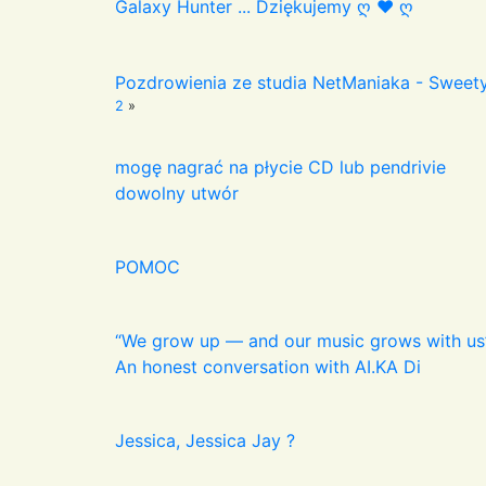
Galaxy Hunter ... Dziękujemy ღ ❤️ ღ
Pozdrowienia ze studia NetManiaka - Sweet
2
»
mogę nagrać na płycie CD lub pendrivie
dowolny utwór
POMOC
“We grow up — and our music grows with us”
An honest conversation with AI.KA Di
Jessica, Jessica Jay ?