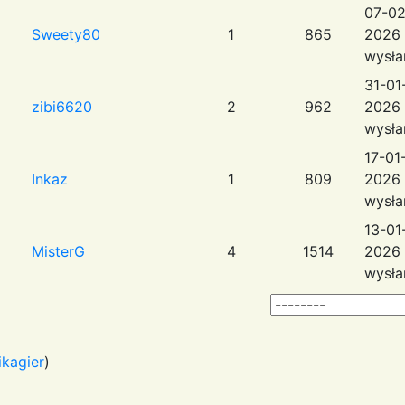
07-02
Sweety80
1
865
2026 
wysła
31-01
zibi6620
2
962
2026 
wysła
17-01
Inkaz
1
809
2026 
wysła
13-01
MisterG
4
1514
2026 
wysła
ikagier
)