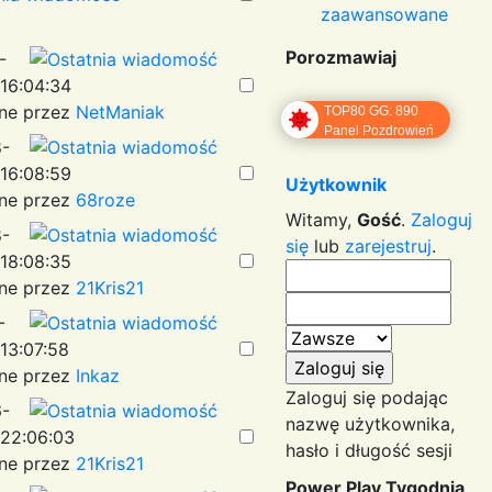
zaawansowane
Porozmawiaj
-
16:04:34
ne przez
NetManiak
TOP80 GG: 890
Panel Pozdrowień
-
16:08:59
Użytkownik
ne przez
68roze
Witamy,
Gość
.
Zaloguj
-
się
lub
zarejestruj
.
18:08:35
ne przez
21Kris21
-
13:07:58
ne przez
Inkaz
Zaloguj się podając
-
nazwę użytkownika,
22:06:03
hasło i długość sesji
ne przez
21Kris21
Power Play Tygodnia