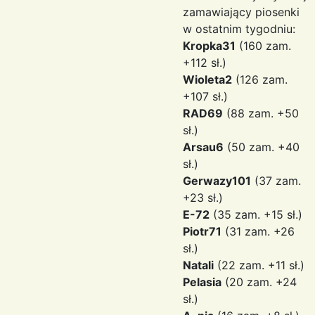
zamawiający piosenki
w ostatnim tygodniu:
Kropka31
(160 zam.
+112 sł.)
Wioleta2
(126 zam.
+107 sł.)
RAD69
(88 zam. +50
sł.)
Arsau6
(50 zam. +40
sł.)
Gerwazy101
(37 zam.
+23 sł.)
E-72
(35 zam. +15 sł.)
Piotr71
(31 zam. +26
sł.)
Natali
(22 zam. +11 sł.)
Pelasia
(20 zam. +24
sł.)