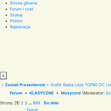
Strona główna
Forum i czat
Szukaj
Pomoc
Rejestracja
×
>
Zostań Prezenterem
<
Grafik Radia
Lista TOP80 DC
Li
Forum
•
KLASYCZNE
•
Muzyczne
(Moderator:
Sz
Strony: [
1
]
2
3
...
889
Do dołu
Temat