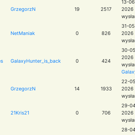
13-06
GrzegorzN
19
2517
2026 
wysła
31-05
NetManiak
0
826
2026 
wysła
30-05
2026 
es
GalaxyHunter_is_back
0
424
wysła
Galax
22-05
GrzegorzN
14
1933
2026 
wysła
29-04
21Kris21
0
706
2026 
wysła
28-04