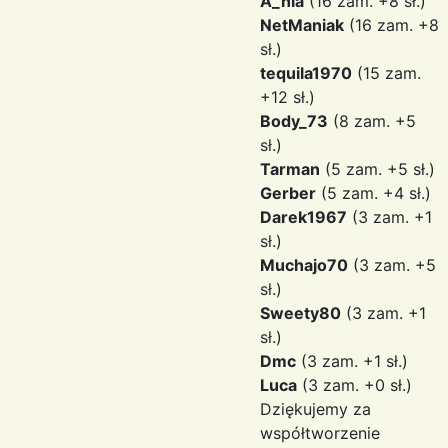
A_nia
(16 zam. +8 sł.)
NetManiak
(16 zam. +8
sł.)
tequila1970
(15 zam.
+12 sł.)
Body_73
(8 zam. +5
sł.)
Tarman
(5 zam. +5 sł.)
Gerber
(5 zam. +4 sł.)
Darek1967
(3 zam. +1
sł.)
Muchajo70
(3 zam. +5
sł.)
Sweety80
(3 zam. +1
sł.)
Dmc
(3 zam. +1 sł.)
Luca
(3 zam. +0 sł.)
Dziękujemy za
współtworzenie