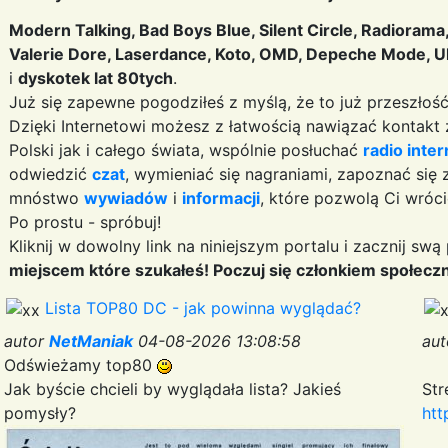
Modern Talking, Bad Boys Blue, Silent Circle, Radiorama,
Valerie Dore, Laserdance, Koto, OMD, Depeche Mode, U
i
dyskotek lat 80tych
.
Już się zapewne pogodziłeś z myślą, że to już przeszłość, 
Dzięki Internetowi możesz z łatwością nawiązać kontakt
Polski jak i całego świata, wspólnie posłuchać
radio inte
odwiedzić
czat
, wymieniać się nagraniami, zapoznać się
mnóstwo
wywiadów
i
informacji
, które pozwolą Ci wróci
Po prostu - spróbuj!
Kliknij w dowolny link na niniejszym portalu i zacznij sw
miejscem które szukałeś! Poczuj się członkiem społeczn
Lista TOP80 DC - jak powinna wyglądać?
autor
NetManiak
04-08-2026 13:08:58
au
Odświeżamy top80
Jak byście chcieli by wyglądała lista? Jakieś
Str
pomysły?
htt