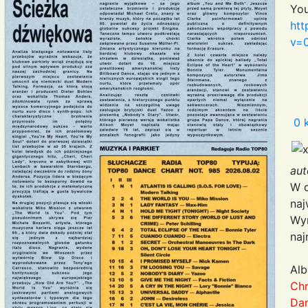
Yo
htt
v=
0 
au
W d
naj
Wyn
naj
Al
Ch
Da