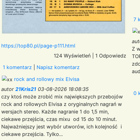
7 
au
https://top80.pl/page-p111.html
Z w
124 Wyświetleń
|
1 Odpowiedz
TOP
zdo
1 komentarz
|
Napisz komentarz
aud
rock and rollowy mix Elvisa
autor
21Kris21
03-08-2026 18:08:35
0 
czy ktoś może zrobić mix największych przebojów
rock and rollowych Elvisa z oryginalnych nagrań w
wersjach stereo. Każde nagranie 1 do 1,5 min,
ciekawe przejścia, czas mixu od 15 do 10 minut.
Najważniejszy jest wybór utworów, ich kolejność i
ciekawe przejścia. Tylko...