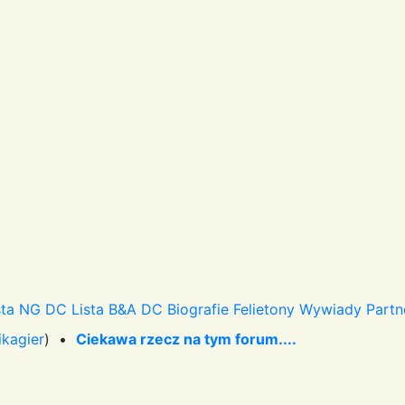
sta NG DC
Lista B&A DC
Biografie
Felietony
Wywiady
Partn
ikagier
) •
Ciekawa rzecz na tym forum....