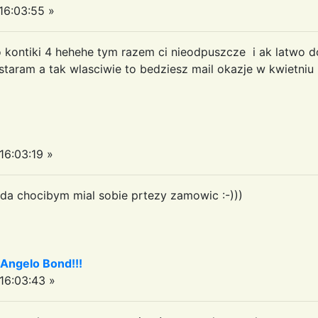
6:03:55 »
 kontiki 4 hehehe tym razem ci nieodpuszcze i ak latwo 
 postaram a tak wlasciwie to bedziesz mail okazje w kwietniu .....
6:03:19 »
gda chocibym mial sobie prtezy zamowic :-)))
ngelo Bond!!!
6:03:43 »