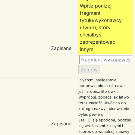
Wpisz poniżej
fragment
tytułu/wykonawcy
utworu, który
chciałbyś
zaprezentować
Zapisane
innym:
System inteligentnie
podpowie piosenki, nawet
jeśli zrobisz literówki.
Wypróbuj, zobacz jak łatwo
teraz znaleźć utwór co do
którego nazwy i pisowni nie
byłeś pewien.
Jeśli Ci się spodoba, podziel
Zapisane
się wrażeniami z innymi i
zaproś do wspólnej zabawy