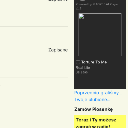
Powered by
© TOP80 AI Player
v1.2
Zapisane
Torture To Me
Real Life
US
1990
)
Poprzednio graliśmy...
Twoje ulubione...
Zamów Piosenkę
Teraz i Ty możesz
zagrać w radio!