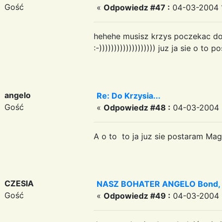
Gość
«
Odpowiedz #47 :
04-03-2004 1
hehehe musisz krzys poczekac do
:-))))))))))))))))))) juz ja sie o to
angelo
Re: Do Krzysia...
Gość
«
Odpowiedz #48 :
04-03-2004 1
A o to to ja juz sie postaram Ma
CZESIA
NASZ BOHATER ANGELO Bond, A
Gość
«
Odpowiedz #49 :
04-03-2004 1