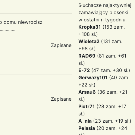
Słuchacze najaktywniej
zamawiający piosenki
w ostatnim tygodniu:
do domu niewrocisz
Kropka31
(153 zam.
........
+108 sł.)
Wioleta2
(131 zam.
Zapisane
+98 sł.)
RAD69
(81 zam. +61
sł.)
E-72
(47 zam. +30 sł.)
Gerwazy101
(40 zam.
+22 sł.)
Arsau6
(36 zam. +21
Zapisane
sł.)
Piotr71
(28 zam. +17
sł.)
A_nia
(23 zam. +19 sł.)
Pelasia
(20 zam. +24