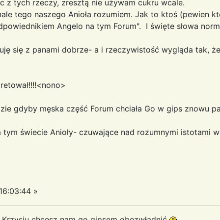
nic z tych rzeczy, zresztą nie używam cukru wcale.
ale tego naszego Anioła rozumiem. Jak to ktoś (pewien kt
dpowiednikiem Angelo na tym Forum". I święte słowa norma
ę się z panami dobrze- a i rzeczywistość wygląda tak, ż
pretował!!!!<nono>
zie gdyby męska część Forum chciała Go w gips znowu pak
 tym świecie Anioły- czuwające nad rozumnymi istotami w p
6:03:44 »
ty Krzysiu chcesz nam go gipsem obezwładnić