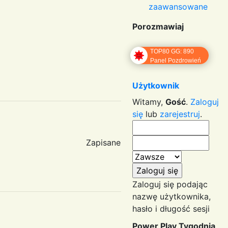
zaawansowane
Porozmawiaj
TOP80 GG: 890
Panel Pozdrowień
Użytkownik
Witamy,
Gość
.
Zaloguj
się
lub
zarejestruj
.
Zapisane
Zaloguj się podając
nazwę użytkownika,
hasło i długość sesji
Power Play Tygodnia