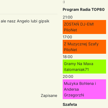
:)
Program Radia TOP80
21:00
 ale nasz Angelo lubi gipsik
ZOSTAŃ DJ-EM!
PiloNet
17:00
Z Muzycznej Szafy
PiloNet
18:00
Gramy Na Maxa
italomaniak71
20:00
Muzyka Bohlena i
Andersa
GrzegorzN
Zapisane
Szafeta