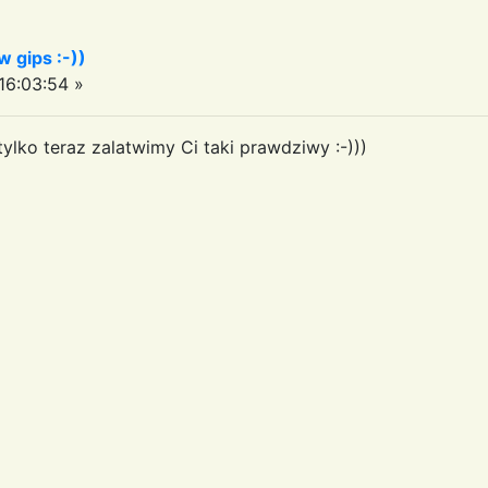
w gips :-))
6:03:54 »
) tylko teraz zalatwimy Ci taki prawdziwy :-)))