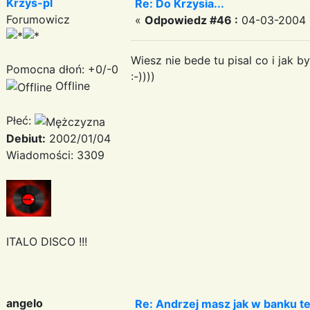
Krzys-pl
Re: Do Krzysia...
Forumowicz
«
Odpowiedz #46 :
04-03-2004 1
Wiesz nie bede tu pisal co i jak b
Pomocna dłoń: +0/-0
:-))))
Offline
Płeć:
Debiut:
2002/01/04
Wiadomości: 3309
ITALO DISCO !!!
angelo
Re: Andrzej masz jak w banku ten