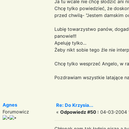
Ja tu wcale nie chcę słodzić ani 
Chcę tylko powiedzieć, że doskon
przed chwilą- "Jestem damskim o
Lubię towarzystwo panów, dogaduj
panowie!!!
Apeluję tylko...
Żeby nikt sobie tego źle nie inter
Chcę tylko wesprzeć Angelo, w ra
Pozdrawiam wszystkie latające na
Agnes
Re: Do Krzysia...
Forumowicz
«
Odpowiedz #50 :
04-03-2004 1
Chłopak nam tak ładnie pisze a 