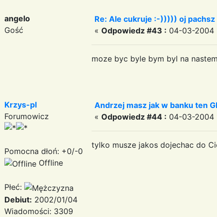
angelo
Re: Ale cukruje :-))))) oj pachsz 
Gość
«
Odpowiedz #43 :
04-03-2004 1
moze byc byle bym byl na nastem
Krzys-pl
Andrzej masz jak w banku ten GI
Forumowicz
«
Odpowiedz #44 :
04-03-2004 1
tylko musze jakos dojechac do Cie
Pomocna dłoń: +0/-0
Offline
Płeć:
Debiut:
2002/01/04
Wiadomości: 3309