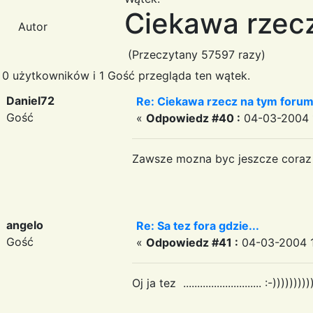
Ciekawa rzecz
Autor
(Przeczytany 57597 razy)
0 użytkowników i 1 Gość przegląda ten wątek.
Daniel72
Re: Ciekawa rzecz na tym forum.
Gość
«
Odpowiedz #40 :
04-03-2004 1
Zawsze mozna byc jeszcze cora
angelo
Re: Sa tez fora gdzie...
Gość
«
Odpowiedz #41 :
04-03-2004 1
Oj ja tez ............................