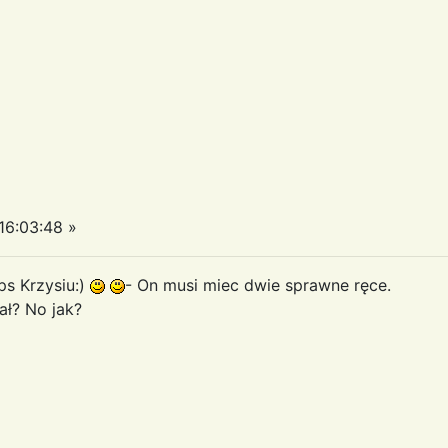
6:03:48 »
ps Krzysiu:)
- On musi miec dwie sprawne ręce.
ał? No jak?