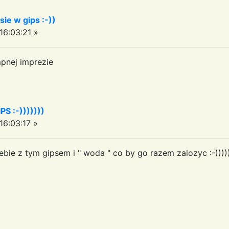
sie w gips :-))
6:03:21 »
pnej imprezie
PS :-)))))))
6:03:17 »
bie z tym gipsem i " woda " co by go razem zalozyc :-))))