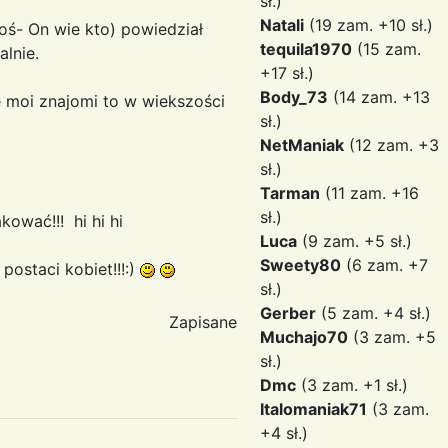
sł.)
Natali
(19 zam. +10 sł.)
oś- On wie kto) powiedział
tequila1970
(15 zam.
lnie.
+17 sł.)
Body_73
(14 zam. +13
e moi znajomi to w wiekszości
sł.)
NetManiak
(12 zam. +3
sł.)
Tarman
(11 zam. +16
sł.)
ować!!! hi hi hi
Luca
(9 zam. +5 sł.)
Sweety80
(6 zam. +7
ostaci kobiet!!!:)
sł.)
Gerber
(5 zam. +4 sł.)
Zapisane
Muchajo70
(3 zam. +5
sł.)
Dmc
(3 zam. +1 sł.)
Italomaniak71
(3 zam.
+4 sł.)