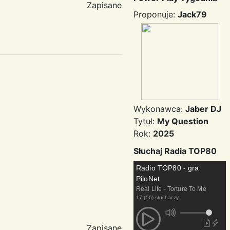
Zapisane
Proponuje:
Jack79
Wykonawca:
Jaber DJ
Tytuł:
My Question
Rok:
2025
Słuchaj Radia TOP80
Radio TOP80 - gra
PiloNet
Real Life - Torture To Me
17 (56) słuchaczy
Zapisane