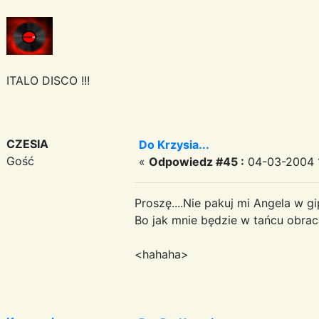
ITALO DISCO !!!
CZESIA
Do Krzysia...
Gość
«
Odpowiedz #45 :
04-03-2004 1
Proszę....Nie pakuj mi Angela w gi
Bo jak mnie będzie w tańcu obrac
<hahaha>