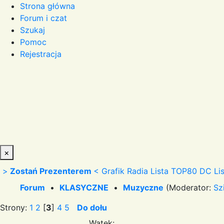
Strona główna
Forum i czat
Szukaj
Pomoc
Rejestracja
×
>
Zostań Prezenterem
<
Grafik Radia
Lista TOP80 DC
Li
Forum
•
KLASYCZNE
•
Muzyczne
(Moderator:
Sz
Strony:
1
2
[
3
]
4
5
Do dołu
Wątek: