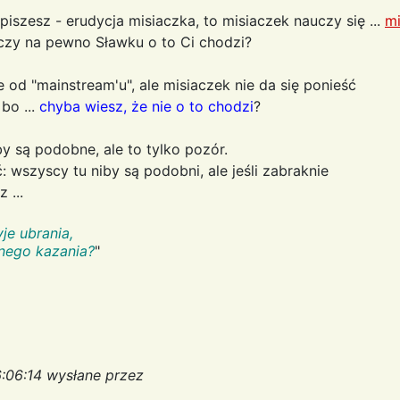
k piszesz - erudycja misiaczka, to misiaczek nauczy się ...
mi
 czy na pewno Sławku o to Ci chodzi?
e od "mainstream'u", ale misiaczek nie da się ponieść
bo ...
chyba wiesz, że nie o to chodzi
?
 są podobne, ale to tylko pozór.
wszyscy tu niby są podobni, ale jeśli zabraknie
 ...
je ubrania,
elnego kazania?
"
:06:14 wysłane przez