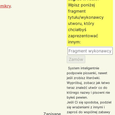
Wpisz poniżej
mikry
.
fragment
tytułu/wykonawcy
utworu, który
chciałbyś
zaprezentować
innym:
System inteligentnie
podpowie piosenki, nawet
jeśli zrobisz literówki.
Wypróbuj, zobacz jak łatwo
teraz znaleźć utwór co do
którego nazwy i pisowni nie
byłeś pewien.
Jeśli Ci się spodoba, podziel
się wrażeniami z innymi i
zaproś do wspólnej zabawy
Zapisane