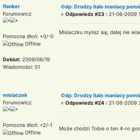
flanker
Odp: Drodzy italo maniacy pomó
Forumowicz
«
Odpowiedz #23 :
21-06-2009 1
Misiaczku mylisz się, dalej nie w
Pomocna dłoń: +0/-0
Offline
Debiut:
2009/06/19
Wiadomości: 51
misiaczek
Odp: Drodzy italo maniacy pomó
Forumowicz
«
Odpowiedz #24 :
21-06-2009 2
Pomocna dłoń: +2/-1
Może chodzi Tobie o ten 4-ro god
Offline