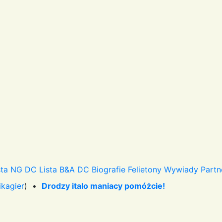
sta NG DC
Lista B&A DC
Biografie
Felietony
Wywiady
Partn
ikagier
) •
Drodzy italo maniacy pomóżcie!