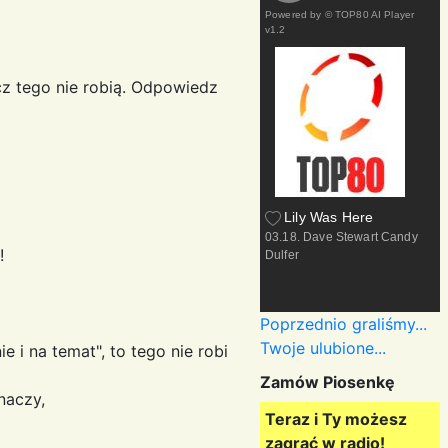
Powered by
© TOP80 AI Player
v1.2
z tego nie robią. Odpowiedz
Lily Was Here
03.18. Dave Stewart Candy
!
Dulfer
Poprzednio graliśmy...
Twoje ulubione...
 i na temat", to tego nie robi
Zamów Piosenkę
znaczy,
Teraz i Ty możesz
zagrać w radio!