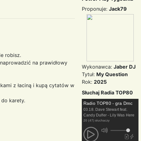
Proponuje:
Jack79
e robisz.
ą naprowadzić na prawidłowy
Wykonawca:
Jaber DJ
Tytuł:
My Question
Rok:
2025
kami z łaciną i kupą cytatów w
Słuchaj Radia TOP80
 do karety.
Radio TOP80 - gra Dmc
03.18. Dave Stewart feat.
Candy Dulfer - Lily Was Here
20 (47) słuchaczy