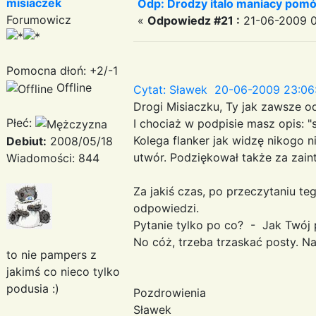
misiaczek
Odp: Drodzy italo maniacy pomó
Forumowicz
«
Odpowiedz #21 :
21-06-2009 0
Pomocna dłoń: +2/-1
Offline
Cytat: Sławek 20-06-2009 23:06
Drogi Misiaczku, Ty jak zawsze od
Płeć:
I chociaż w podpisie masz opis: "s
Kolega flanker jak widzę nikogo 
Debiut:
2008/05/18
utwór. Podziękował także za zain
Wiadomości: 844
Za jakiś czas, po przeczytaniu t
odpowiedzi.
Pytanie tylko po co? - Jak Twój p
No cóż, trzeba trzaskać posty. N
to nie pampers z
jakimś co nieco tylko
podusia :)
Pozdrowienia
Sławek