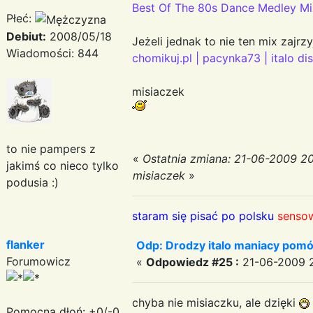
Best Of The 80s Dance Medley Mix
Płeć:
Debiut:
2008/05/18
Jeżeli jednak to nie ten mix zajrzy
Wiadomości: 844
chomikuj.pl | pacynka73 | italo di
misiaczek
to nie pampers z
«
Ostatnia zmiana: 21-06-2009 2
jakimś co nieco tylko
misiaczek
»
podusia :)
staram się pisać po polsku
sensow
flanker
Odp: Drodzy italo maniacy pomó
Forumowicz
«
Odpowiedz #25 :
21-06-2009 2
chyba nie misiaczku, ale dzięki
Pomocna dłoń: +0/-0