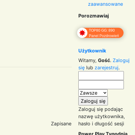
zaawansowane
Porozmawiaj
TOP80 GG: 890
Panel Pozdrowień
Użytkownik
Witamy,
Gość
.
Zaloguj
się
lub
zarejestruj
.
Zaloguj się podając
nazwę użytkownika,
Zapisane
hasło i długość sesji
Power Play Tygodnia