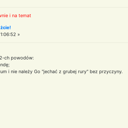
nie i na temat
żcie!
1:06:52 »
 2-ch powodów:
endę;
m i nie należy Go "jechać z grubej rury" bez przyczyny.