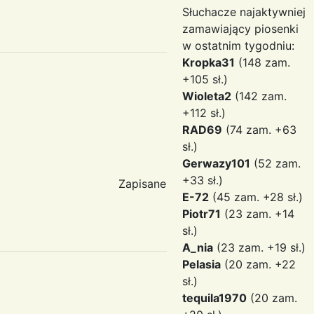
Słuchacze najaktywniej
zamawiający piosenki
w ostatnim tygodniu:
Kropka31
(148 zam.
+105 sł.)
Wioleta2
(142 zam.
+112 sł.)
RAD69
(74 zam. +63
sł.)
Gerwazy101
(52 zam.
+33 sł.)
Zapisane
E-72
(45 zam. +28 sł.)
Piotr71
(23 zam. +14
sł.)
A_nia
(23 zam. +19 sł.)
Pelasia
(20 zam. +22
sł.)
tequila1970
(20 zam.