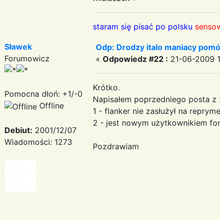
staram się pisać po polsku
sensow
Sławek
Odp: Drodzy italo maniacy pomó
Forumowicz
«
Odpowiedz #22 :
21-06-2009 1
Krótko.
Pomocna dłoń: +1/-0
Napisałem poprzedniego posta z
Offline
1 - flanker nie zasłużył na reprym
2 - jest nowym użytkownikiem foru
Debiut:
2001/12/07
Wiadomości: 1273
Pozdrawiam