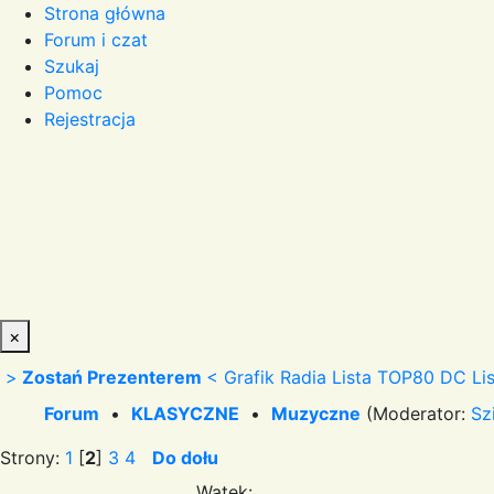
Strona główna
Forum i czat
Szukaj
Pomoc
Rejestracja
×
>
Zostań Prezenterem
<
Grafik Radia
Lista TOP80 DC
Li
Forum
•
KLASYCZNE
•
Muzyczne
(Moderator:
Sz
Strony:
1
[
2
]
3
4
Do dołu
Wątek: