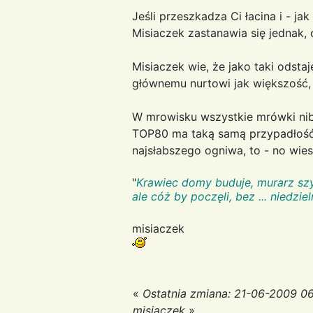
Jeśli przeszkadza Ci łacina i - ja
Misiaczek zastanawia się jednak,
Misiaczek wie, że jako taki odstaj
głównemu nurtowi jak większość, 
W mrowisku wszystkie mrówki niby
TOP80 ma taką samą przypadłość: 
najsłabszego ogniwa, to - no wiesz
"
Krawiec domy buduje, murarz szy
ale cóż by poczęli, bez ... niedzi
misiaczek
«
Ostatnia zmiana: 21-06-2009 06
misiaczek
»