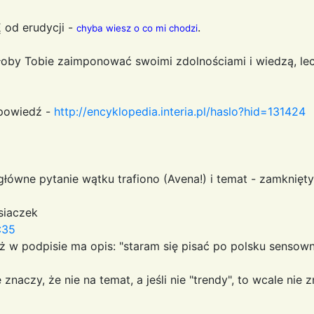
 od erudycji -
.
chyba wiesz o co mi chodzi
łoby Tobie zaimponować swoimi zdolnościami i wiedzą, lec
dpowiedź -
http://encyklopedia.interia.pl/haslo?hid=131424
łówne pytanie wątku trafiono (Avena!) i temat - zamknięty
isiaczek
:35
ż w podpisie ma opis: "staram się pisać po polsku sensownie
znaczy, że nie na temat, a jeśli nie "trendy", to wcale nie 