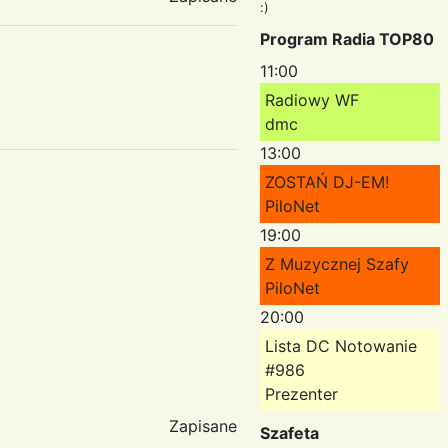
:)
Program Radia TOP80
11:00
Radiowy WF
dmc
13:00
ZOSTAŃ DJ-EM!
PiloNet
19:00
Z Muzycznej Szafy
PiloNet
20:00
Lista DC Notowanie
#986
Prezenter
Zapisane
Szafeta