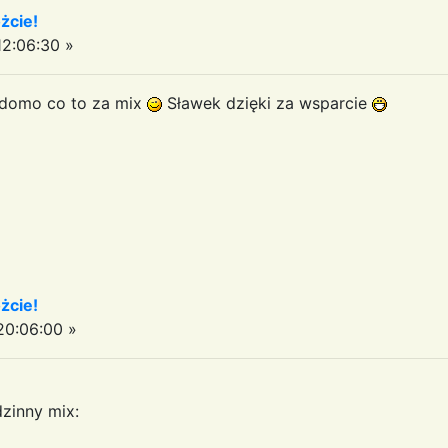
żcie!
2:06:30 »
iadomo co to za mix
Sławek dzięki za wsparcie
żcie!
0:06:00 »
zinny mix: