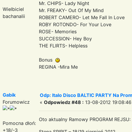
Mr. CHIPS- Lady Night
Wielbiciel
Mr. FREAKY- Out Of My Mind
bachanalii
ROBERT CAMERO- Let Me Fall In Love
ROBY ROTONDO- For Your Love
ROSE- Memories
SUCCESSION- Hey Boy
THE FLIRTS- Helpless
Bonus
REGINA -Mira Me
Gabik
Odp: Italo Disco BALTIC PARTY Na Promi
Forumowicz
«
Odpowiedz #48 :
13-08-2012 19:08:46
Oto aktualny Ramowy PROGRAM REJSU:
Pomocna dłoń:
+18/-3
Stena SPIRIT – 18/19 sierpień 2012