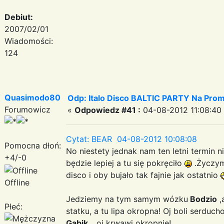
Debiut:
2007/02/01
Wiadomości:
124
Quasimodo80
Odp: Italo Disco BALTIC PARTY Na Promi
Forumowicz
«
Odpowiedz #41 :
04-08-2012 11:08:40
Cytat: BEAR 04-08-2012 10:08:08
Pomocna dłoń:
No niestety jednak nam ten letni termin n
+4/-0
będzie lepiej a tu się pokręciło
.Życzym
disco i oby bujało tak fajnie jak ostatnio
Offline
Jedziemy na tym samym wózku
Bodzio
,
Płeć:
statku, a tu lipa okropna! Oj boli serdu
Gabik
... oj krwawi okropnie!