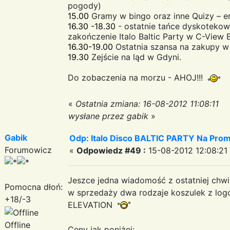
pogody)
15.00
Gramy w bingo oraz inne Quizy – e
16.30 -18.30
- ostatnie tańce dyskotekow
zakończenie Italo Baltic Party w C-View B
16.30-19.00
Ostatnia szansa na zakupy w 
19.30
Zejście na ląd w Gdyni.
Do zobaczenia na morzu - AHOJ!!!
«
Ostatnia zmiana: 16-08-2012 11:08:11
wysłane przez gabik
»
Gabik
Odp: Italo Disco BALTIC PARTY Na Promi
Forumowicz
«
Odpowiedz #49 :
15-08-2012 12:08:21
Jeszce jedna wiadomość z ostatniej chwili
Pomocna dłoń:
w sprzedaży dwa rodzaje koszulek z logo
+18/-3
ELEVATION
Offline
Ceny jak poniżej: