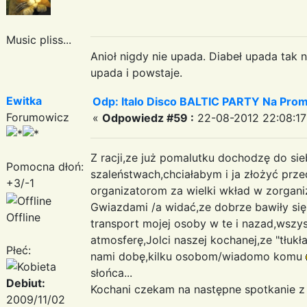
Music pliss...
Anioł nigdy nie upada. Diabeł upada tak n
upada i powstaje.
Ewitka
Odp: Italo Disco BALTIC PARTY Na Promi
Forumowicz
«
Odpowiedz #59 :
22-08-2012 22:08:17
Z racji,ze już pomalutku dochodzę do s
Pomocna dłoń:
szaleństwach,chciałabym i ja złożyć pr
+3/-1
organizatorom za wielki wkład w zorgan
Gwiazdami /a widać,ze dobrze bawiły się
Offline
transport mojej osoby w te i nazad,wszy
atmosferę,Jolci naszej kochanej,ze "tłukł
Płeć:
nami dobę,kilku osobom/wiadomo komu
słońca...
Debiut:
Kochani czekam na następne spotkanie z
2009/11/02