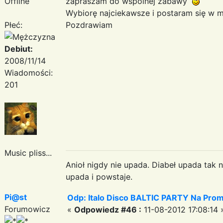
Offline
zapraszam do wspólnej zabawy
Wybiorę najciekawsze i postaram się w 
Płeć:
Pozdrawiam
Debiut:
2008/11/14
Wiadomości:
201
Music pliss...
Anioł nigdy nie upada. Diabeł upada tak n
upada i powstaje.
Pi@st
Odp: Italo Disco BALTIC PARTY Na Promi
Forumowicz
«
Odpowiedz #46 :
11-08-2012 17:08:14 