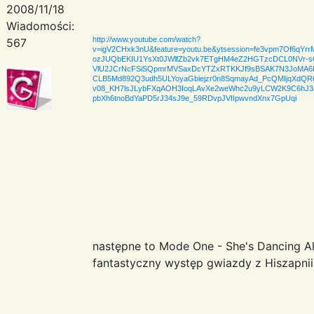
2008/11/18
Wiadomości:
http://www.youtube.com/watch?
567
v=igV2CHxk3nU&feature=youtu.be&ytsession=fe3vpm7Of
ozJUQbEKIU1YsXt0JWlfZb2vk7ETgHM4eZ2HGTzcDCL0NVr-s
VlU2JCrNcFSiSQpmrMVSaxDcYTZxRTKKJf9sBSAK7N3JoMA6LV
CLB5Md892Q3udh5ULYoyaGbiejzr0n8SqmayAd_PcQMIjqXdQR
v08_KH7lsJLybFXqAOH3IoqLAvXe2weWhc2u9yLCW2K9C6hJ3
pbXh6tnoBdYaPD5rJ34sJ9e_59RDvpJVIIpwvndXnx7GpUqi
następne to Mode One - She's Dancing 
fantastyczny występ gwiazdy z Hiszapn