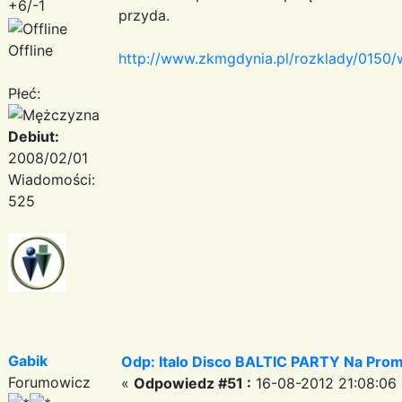
+6/-1
przyda.
Offline
http://www.zkmgdynia.pl/rozklady/0150/
Płeć:
Debiut:
2008/02/01
Wiadomości:
525
Gabik
Odp: Italo Disco BALTIC PARTY Na Promi
Forumowicz
«
Odpowiedz #51 :
16-08-2012 21:08:06 