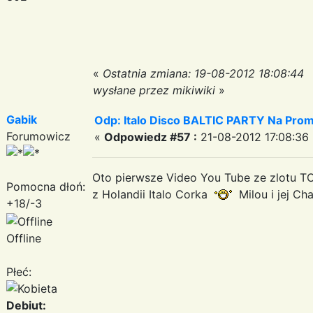
«
Ostatnia zmiana: 19-08-2012 18:08:44
wysłane przez mikiwiki
»
Gabik
Odp: Italo Disco BALTIC PARTY Na Promi
Forumowicz
«
Odpowiedz #57 :
21-08-2012 17:08:36 
Oto pierwsze Video You Tube ze zlotu TO
Pomocna dłoń:
z Holandii Italo Corka
Milou i jej C
+18/-3
Offline
Płeć:
Debiut: