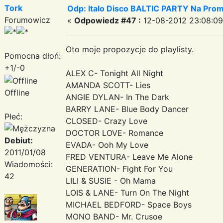
Tork
Odp: Italo Disco BALTIC PARTY Na Promi
Forumowicz
«
Odpowiedz #47 :
12-08-2012 23:08:09
Oto moje propozycje do playlisty.
Pomocna dłoń:
+1/-0
ALEX C- Tonight All Night
AMANDA SCOTT- Lies
Offline
ANGIE DYLAN- In The Dark
BARRY LANE- Blue Body Dancer
Płeć:
CLOSED- Crazy Love
DOCTOR LOVE- Romance
Debiut:
EVADA- Ooh My Love
2011/01/08
FRED VENTURA- Leave Me Alone
Wiadomości:
GENERATION- Fight For You
42
LILI & SUSIE - Oh Mama
LOIS & LANE- Turn On The Night
MICHAEL BEDFORD- Space Boys
MONO BAND- Mr. Crusoe