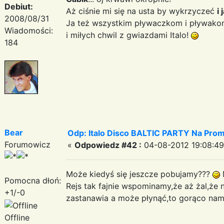
Debiut:
Aż ciśnie mi się na usta by wykrzyczeć
i
2008/08/31
Ja też wszystkim pływaczkom i pływako
Wiadomości:
i miłych chwil z gwiazdami Italo!
184
Bear
Odp: Italo Disco BALTIC PARTY Na Promi
Forumowicz
«
Odpowiedz #42 :
04-08-2012 19:08:49
Może kiedyś się jeszcze pobujamy???
Pomocna dłoń:
Rejs tak fajnie wspominamy,że aż żal,że ni
+1/-0
zastanawia a może płynąć,to gorąco na
Offline