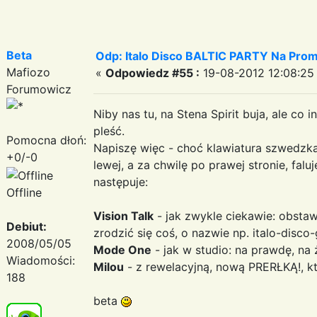
Beta
Odp: Italo Disco BALTIC PARTY Na Promi
Mafiozo
«
Odpowiedz #55 :
19-08-2012 12:08:25
Forumowicz
Niby nas tu, na Stena Spirit buja, ale co
pleść.
Pomocna dłoń:
Napiszę więc - choć klawiatura szwedzka, 
+0/-0
lewej, a za chwilę po prawej stronie, fal
następuje:
Offline
Vision Talk
- jak zwykle ciekawie: obsta
Debiut:
zrodzić się coś, o nazwie np. italo-disco-
2008/05/05
Mode One
- jak w studio: na prawdę, na 
Wiadomości:
Milou
- z rewelacyjną, nową PRERŁKĄ!, któ
188
beta