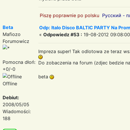
Piszę poprawnie po polsku
Русский - п
Beta
Odp: Italo Disco BALTIC PARTY Na Promi
Mafiozo
«
Odpowiedz #53 :
19-08-2012 09:08:00
Forumowicz
Impreza super! Tak odlotowa ze teraz wsz
Pomocna dłoń:
Do zobaczenia na forum (zdjec bedzie n
+0/-0
beta
Offline
Debiut:
2008/05/05
Wiadomości:
188