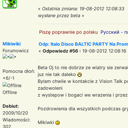
«
Ostatnia zmiana: 19-08-2012 12:08:33
wysłane przez beta
»
Piszę poprawnie po polsku
Русский - п
Mikiwiki
Odp: Italo Disco BALTIC PARTY Na Promi
Forumowicz
«
Odpowiedz #56 :
19-08-2012 12:08:16 
Beta Oj to nie dobrze ze wiatry sie zerw
Pomocna dłoń:
juz nie tak daleko
+6/-1
Bylam chwile w kontakcie z Vision Talk 
zadowoleni
Offline
z wystepow i bogaci we wrazenia i przez
Debiut:
Pozdrowienia dla wszystkich podczas g
2009/10/20
Wiadomości:
Mikiwki
302