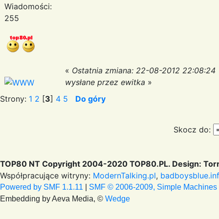
Wiadomości:
255
«
Ostatnia zmiana: 22-08-2012 22:08:24
wysłane przez ewitka
»
Strony:
1
2
[
3
]
4
5
Do góry
Skocz do:
TOP80 NT Copyright 2004-2020 TOP80.PL. Design: Torr
Współpracujące witryny:
ModernTalking.pl
,
badboysblue.in
Powered by SMF 1.1.11
|
SMF © 2006-2009, Simple Machines
Embedding by Aeva Media, ©
Wedge