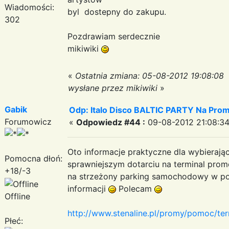
Wiadomości:
byl dostepny do zakupu.
302
Pozdrawiam serdecznie
mikiwiki
«
Ostatnia zmiana: 05-08-2012 19:08:08
wysłane przez mikiwiki
»
Gabik
Odp: Italo Disco BALTIC PARTY Na Promi
Forumowicz
«
Odpowiedz #44 :
09-08-2012 21:08:34
Oto informacje praktyczne dla wybierają
Pomocna dłoń:
sprawniejszym dotarciu na terminal pro
+18/-3
na strzeżony parking samochodowy w pob
informacji
Polecam
Offline
http://www.stenaline.pl/promy/pomoc/te
Płeć: