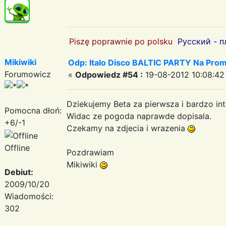
Piszę poprawnie po polsku
Русский - п
Mikiwiki
Odp: Italo Disco BALTIC PARTY Na Promi
Forumowicz
«
Odpowiedz #54 :
19-08-2012 10:08:42
Dziekujemy Beta za pierwsza i bardzo int
Pomocna dłoń:
Widac ze pogoda naprawde dopisala.
+6/-1
Czekamy na zdjecia i wrazenia
Offline
Pozdrawiam
Mikiwiki
Debiut:
2009/10/20
Wiadomości:
302