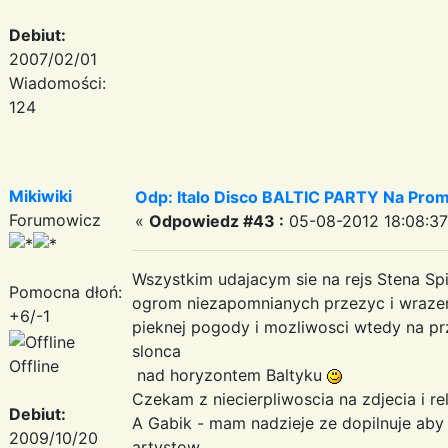
Debiut:
2007/02/01
Wiadomości:
124
Mikiwiki
Odp: Italo Disco BALTIC PARTY Na Promi
Forumowicz
«
Odpowiedz #43 :
05-08-2012 18:08:37
Wszystkim udajacym sie na rejs Stena Spi
Pomocna dłoń:
ogrom niezapomnianych przezyc i wraze
+6/-1
pieknej pogody i mozliwosci wtedy na 
slonca
Offline
nad horyzontem Baltyku
Czekam z niecierpliwoscia na zdjecia i 
Debiut:
A Gabik - mam nadzieje ze dopilnuje ab
2009/10/20
artystow