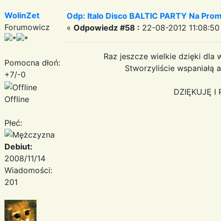
WolinZet
Odp: Italo Disco BALTIC PARTY Na Promi
Forumowicz
«
Odpowiedz #58 :
22-08-2012 11:08:50
Raz jeszcze wielkie dzięki dla
Pomocna dłoń:
Stworzyliście wspaniałą 
+7/-0
DZIĘKUJĘ I
Offline
Płeć:
Debiut:
2008/11/14
Wiadomości:
201