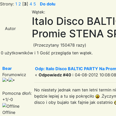
Strony:
1
2
[
3
]
4
5
Do dołu
Wątek:
Italo Disco BAL
Autor
Promie STENA SPI
(Przeczytany 150478 razy)
0 użytkowników i 1 Gość przegląda ten wątek.
Bear
Odp: Italo Disco BALTIC PARTY Na Promi
Forumowicz
«
Odpowiedz #40 :
04-08-2012 10:08:08
No niestety jednak nam ten letni termin n
Pomocna dłoń:
będzie lepiej a tu się pokręciło
.Życzym
+1/-0
disco i oby bujało tak fajnie jak ostatnio
Offline