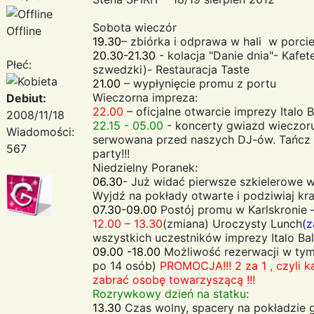
Sobota wieczór
Offline
19.30
– zbiórka i odprawa w hali w porcie
20.30-21.30
- kolacja "Danie dnia"- Kafeter
Płeć:
szwedzki)- Restauracja Taste
21.00
– wypłynięcie promu z portu
Wieczorna impreza:
Debiut:
22.00
– oficjalne otwarcie imprezy Italo 
2008/11/18
22.15 - 05.00
- koncerty gwiazd wieczoru
Wiadomości:
serwowana przed naszych DJ-ów. Tańcz i
567
party!!!
Niedzielny Poranek:
06.30
- Już widać pierwsze szkielerowe w
Wyjdź na pokłady otwarte i podziwiaj kra
07.30-09.00
Postój promu w Karlskronie –
12.00 – 13.30
(zmiana) Uroczysty Lunch
(z
wszystkich uczestników imprezy Italo Bal
09.00 -18.00
Możliwość rezerwacji w tym
po 14 osób)
PROMOCJA!!! 2 za 1 , czyli k
zabrać osobę towarzyszącą !!!
Rozrywkowy dzień na statku:
13.30
Czas wolny, spacery na pokładzie 