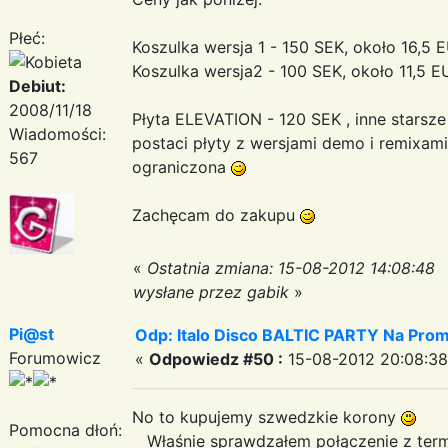
Płeć:
Koszulka wersja 1 - 150 SEK, około 16,5 
Koszulka wersja2 - 100 SEK, około 11,5 E
Debiut:
2008/11/18
Płyta ELEVATION - 120 SEK , inne starsze
Wiadomości:
postaci płyty z wersjami demo i remix
567
ograniczona
Zachęcam do zakupu
«
Ostatnia zmiana: 15-08-2012 14:08:48
wysłane przez gabik
»
Pi@st
Odp: Italo Disco BALTIC PARTY Na Promi
Forumowicz
«
Odpowiedz #50 :
15-08-2012 20:08:38
No to kupujemy szwedzkie korony
Pomocna dłoń:
Właśnie sprawdzałem połączenie z ter