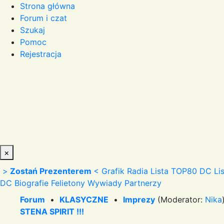
Strona główna
Forum i czat
Szukaj
Pomoc
Rejestracja
×
>
Zostań Prezenterem
<
Grafik Radia
Lista TOP80 DC
Li
DC
Biografie
Felietony
Wywiady
Partnerzy
Forum
•
KLASYCZNE
•
Imprezy
(Moderator:
Nika
STENA SPIRIT !!!