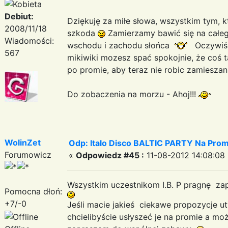
Debiut:
Dziękuję za miłe słowa, wszystkim tym, 
2008/11/18
szkoda
Zamierzamy bawić się na całeg
Wiadomości:
wschodu i zachodu słońca
Oczywiści
567
mikiwiki mozesz spać spokojnie, że coś
po promie, aby teraz nie robic zamiesza
Do zobaczenia na morzu - Ahoj!!!
WolinZet
Odp: Italo Disco BALTIC PARTY Na Promi
Forumowicz
«
Odpowiedz #45 :
11-08-2012 14:08:08 
Wszystkim uczestnikom I.B. P pragnę za
Pomocna dłoń:
+7/-0
Jeśli macie jakieś ciekawe propozycje u
chcielibyście usłyszeć je na promie a mo