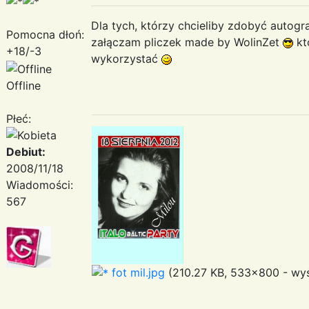
Dla tych, którzy chcieliby zdobyć autogra
Pomocna dłoń:
załączam pliczek made by WolinZet
kt
+18/-3
wykorzystać
Offline
Płeć:
Debiut:
2008/11/18
Wiadomości:
567
fot mil.jpg
(210.27 KB, 533x800 - wyś