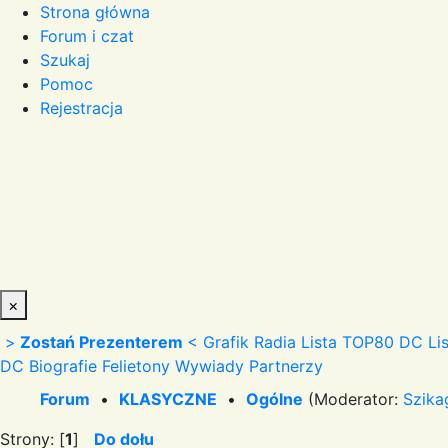
Strona główna
Forum i czat
Szukaj
Pomoc
Rejestracja
×
>
Zostań Prezenterem
<
Grafik Radia
Lista TOP80 DC
Li
DC
Biografie
Felietony
Wywiady
Partnerzy
Forum
•
KLASYCZNE
•
Ogólne
(Moderator:
Szika
Strony: [
1
]
Do dołu