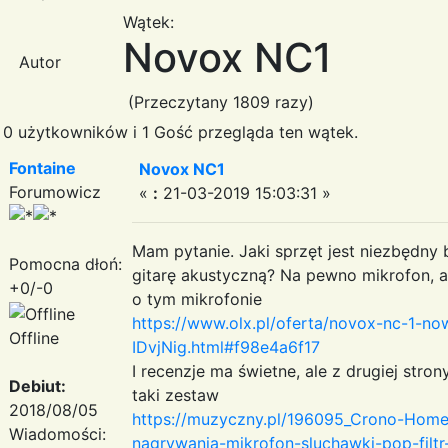
Wątek:
Novox NC1
Autor
(Przeczytany 1809 razy)
0 użytkowników i 1 Gość przegląda ten wątek.
Fontaine
Novox NC1
Forumowicz
«
:
21-03-2019 15:03:31 »
Mam pytanie. Jaki sprzęt jest niezbęd
Pomocna dłoń:
gitarę akustyczną? Na pewno mikrofon, 
+0/-0
o tym mikrofonie
https://www.olx.pl/oferta/novox-nc-1-
Offline
IDvjNig.html#f98e4a6f17
I recenzje ma świetne, ale z drugiej stro
Debiut:
taki zestaw
2018/08/05
https://muzyczny.pl/196095_Crono-Home
Wiadomości:
nagrywania-mikrofon-sluchawki-pop-filtr