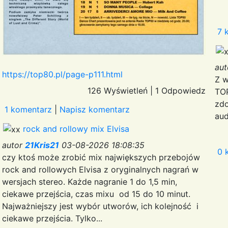
7 
au
https://top80.pl/page-p111.html
Z w
126 Wyświetleń
|
1 Odpowiedz
TOP
zdo
1 komentarz
|
Napisz komentarz
aud
rock and rollowy mix Elvisa
autor
21Kris21
03-08-2026 18:08:35
0 
czy ktoś może zrobić mix największych przebojów
rock and rollowych Elvisa z oryginalnych nagrań w
wersjach stereo. Każde nagranie 1 do 1,5 min,
ciekawe przejścia, czas mixu od 15 do 10 minut.
Najważniejszy jest wybór utworów, ich kolejność i
ciekawe przejścia. Tylko...