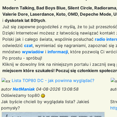
Modern Talking, Bad Boys Blue, Silent Circle, Radiorama,
Valerie Dore, Laserdance, Koto, OMD, Depeche Mode, U
i
dyskotek lat 80tych
.
Już się zapewne pogodziłeś z myślą, że to już przeszłość, 
Dzięki Internetowi możesz z łatwością nawiązać kontakt
Polski jak i całego świata, wspólnie posłuchać
radio inte
odwiedzić
czat
, wymieniać się nagraniami, zapoznać się
mnóstwo
wywiadów
i
informacji
, które pozwolą Ci wróci
Po prostu - spróbuj!
Kliknij w dowolny link na niniejszym portalu i zacznij sw
miejscem które szukałeś! Poczuj się członkiem społeczn
Lista TOP80 DC - jak powinna wyglądać?
autor
NetManiak
04-08-2026 13:08:58
au
Odświeżamy top80
Jak byście chcieli by wyglądała lista? Jakieś
Str
pomysły?
htt