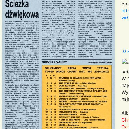
Yo
htt
v=
0 
au
W d
naj
Wyn
naj
Al
Ch
Da