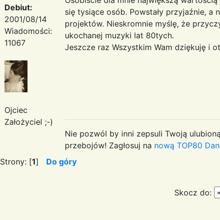
Debiut:
się tysiące osób. Powstały przyjaźnie, a 
2001/08/14
projektów. Nieskromnie myślę, że przyczy
Wiadomości:
ukochanej muzyki lat 80tych.
11067
Jeszcze raz Wszystkim Wam dziękuję i 
Ojciec
Założyciel ;-)
Nie pozwól by inni zepsuli Twoją ulubioną
przebojów! Zagłosuj na
nową TOP80 Dan
Strony: [
1
]
Do góry
Skocz do: