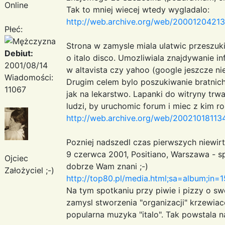
Online
Tak to mniej wiecej wtedy wygladalo:
http://web.archive.org/web/200012042130
Płeć:
Strona w zamysle miala ulatwic przeszuki
Debiut:
o italo disco. Umozliwiala znajdywanie i
2001/08/14
w altavista czy yahoo (google jeszcze nie i
Wiadomości:
Drugim celem bylo poszukiwanie bratnich
11067
jak na lekarstwo. Lapanki do witryny trwa
ludzi, by uruchomic forum i miec z kim r
http://web.archive.org/web/2002101811341
Pozniej nadszedl czas pierwszych niewir
9 czerwca 2001, Positiano, Warszawa - sp
Ojciec
dobrze Wam znani ;-)
Założyciel ;-)
http://top80.pl/media.html;sa=album;in=1
Na tym spotkaniu przy piwie i pizzy o sw
zamysl stworzenia "organizacji" krzewia
popularna muzyka "italo". Tak powstala n