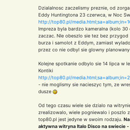
Dzialalnosc zaczelismy preznie, od zorg
Eddy Huntingtona 23 czerwca, w Noc Sw
http://top80.pl/media.html;sa=album;in=1
Impreza byla bardzo kameralna (kolo 30
zaczac. NIe obeszlo sie tez bez przygod
burza i samolot z Eddym, zamiast wylad
przez co nie odbyl sie glowny planowany 
Kolejne spotkanie odbylo sie 14 lipca w
Kontiki
http://top80.pl/media.html;sa=album;in=
- nie moglismy sie nacieszyc tym, ze wre
dusze
Od tego czasu wiele sie dzialo na witrynie
zrealizowalo, wiele pogniewalo i poszlo za
top80.pl jest jedyne w swoim rodzaju.
Na
aktywna witryna Italo Disco na swiecie 