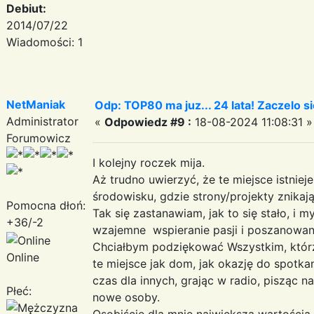
Debiut:
2014/07/22
Wiadomości: 1
NetManiak
Odp: TOP80 ma juz... 24 lata! Zaczelo 
Administrator
«
Odpowiedz #9 :
18-08-2024 11:08:31 »
Forumowicz
I kolejny roczek mija.
Aż trudno uwierzyć, że te miejsce istniej
środowisku, gdzie strony/projekty znikają
Pomocna dłoń:
Tak się zastanawiam, jak to się stało, i 
+36/-2
wzajemne wspieranie pasji i poszanowan
Chciałbym podziękować Wszystkim, którzy 
Online
te miejsce jak dom, jak okazję do spotkan
czas dla innych, grając w radio, pisząc na
Płeć:
nowe osoby.
Osobiście dla mnie największą wartością 