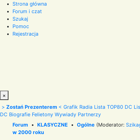
Strona główna
Forum i czat
Szukaj
Pomoc
Rejestracja
×
>
Zostań Prezenterem
<
Grafik Radia
Lista TOP80 DC
Li
DC
Biografie
Felietony
Wywiady
Partnerzy
Forum
•
KLASYCZNE
•
Ogólne
(Moderator:
Szika
w 2000 roku