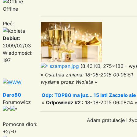
Offline
Płeć:
Debiut:
2009/02/03
Wiadomości:
197
szampan.jpg
(8.43 KB, 275x183 - wyś
«
Ostatnia zmiana: 18-08-2015 09:08:51
wysłane przez Wioleta
»
Daro80
Odp: TOP80 ma juz... 15 lat! Zaczelo si
Forumowicz
«
Odpowiedz #2 :
18-08-2015 06:08:14 
Adam gratulacje i ży
Pomocna dłoń:
+2/-0