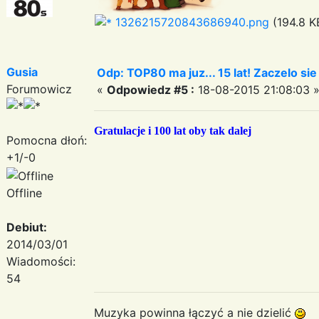
1326215720843686940.png
(194.8 K
Gusia
Odp: TOP80 ma juz... 15 lat! Zaczelo si
Forumowicz
«
Odpowiedz #5 :
18-08-2015 21:08:03 
Gratulacje i 100 lat oby tak dalej
Pomocna dłoń:
+1/-0
Offline
Debiut:
2014/03/01
Wiadomości:
54
Muzyka powinna łączyć a nie dzielić