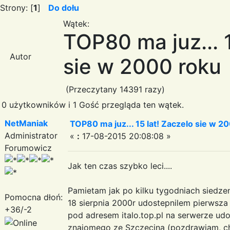
Strony: [
1
]
Do dołu
Wątek:
TOP80 ma juz... 1
Autor
sie w 2000 roku
(Przeczytany 14391 razy)
0 użytkowników i 1 Gość przegląda ten wątek.
NetManiak
TOP80 ma juz... 15 lat! Zaczelo sie w 2
Administrator
«
:
17-08-2015 20:08:08 »
Forumowicz
Jak ten czas szybko leci....
Pamietam jak po kilku tygodniach siedz
Pomocna dłoń:
18 sierpnia 2000r udostepnilem pierwsza 
+36/-2
pod adresem italo.top.pl na serwerze u
znajomego ze Szczecina (pozdrawiam, cho