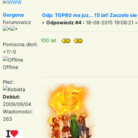
Gorgona
Odp: TOP80 ma juz... 15 lat! Zaczelo si
Forumowicz
«
Odpowiedz #4 :
18-08-2015 19:08:21 »
100 lat
Pomocna dłoń:
+7/-0
Offline
Płeć:
Debiut:
2009/09/04
Wiadomości:
263