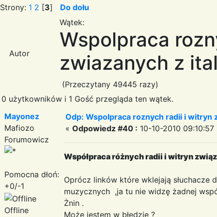
Strony:
1
2
[
3
]
Do dołu
Wątek:
Wspolpraca rozny
Autor
zwiazanych z ita
(Przeczytany 49445 razy)
0 użytkowników i 1 Gość przegląda ten wątek.
Mayonez
Odp: Wspolpraca roznych radii i witryn 
Mafiozo
«
Odpowiedz #40 :
10-10-2010 09:10:57 
Forumowicz
Współpraca różnych radii i witryn związ
Pomocna dłoń:
Oprócz linków które wklejają słuchacze
+0/-1
muzycznych ,ja tu nie widzę żadnej wspó
Żnin .
Offline
Może jestem w błędzie ?