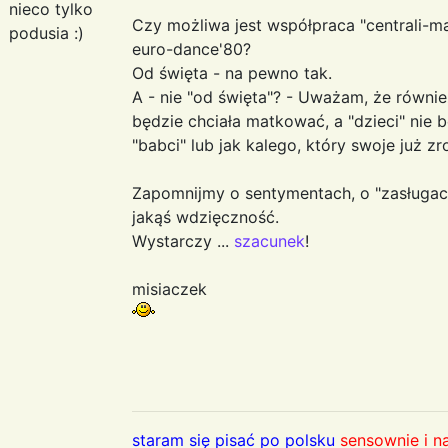
nieco tylko
Czy możliwa jest współpraca "centrali-ma
podusia :)
euro-dance'80?
Od święta - na pewno tak.
A - nie "od święta"? - Uważam, że równie
będzie chciała matkować, a "dzieci" nie b
"babci" lub jak kalego, który swoje już zrobi
Zapomnijmy o sentymentach, o "zasługach"
jakąś wdzięczność.
Wystarczy ...
szacunek
!
misiaczek
staram się pisać po polsku
sensownie i n