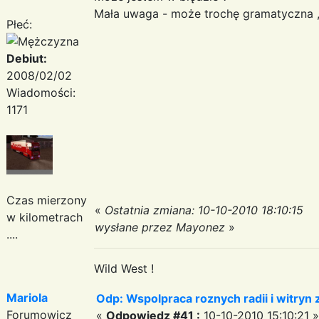
Mała uwaga - może trochę gramatyczna , 
Płeć:
Debiut:
2008/02/02
Wiadomości:
1171
Czas mierzony
«
Ostatnia zmiana: 10-10-2010 18:10:15
w kilometrach
wysłane przez Mayonez
»
....
Wild West !
Mariola
Odp: Wspolpraca roznych radii i witryn 
Forumowicz
«
Odpowiedz #41 :
10-10-2010 15:10:21 »