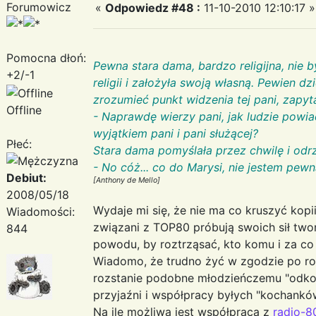
Forumowicz
«
Odpowiedz #48 :
11-10-2010 12:10:17 »
Pomocna dłoń:
Pewna stara dama, bardzo religijna, nie 
+2/-1
religii i założyła swoją własną. Pewien dz
zrozumieć punkt widzenia tej pani, zapyt
Offline
- Naprawdę wierzy pani, jak ludzie powiad
wyjątkiem pani i pani służącej?
Płeć:
Stara dama pomyślała przez chwilę i odrz
- No cóż... co do Marysi, nie jestem pew
Debiut:
[Anthony de Mello]
2008/05/18
Wydaje mi się, że nie ma co kruszyć kopii
Wiadomości:
związani z TOP80 próbują swoich sił two
844
powodu, by roztrząsać, kto komu i za co
Wiadomo, że trudno żyć w zgodzie po ro
rozstanie podobne młodzieńczemu "odkoch
przyjaźni i współpracy byłych "kochankó
Na ile możliwa jest współpraca z
radio-8