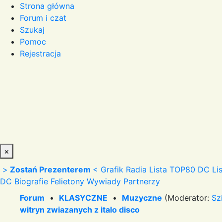
Strona główna
Forum i czat
Szukaj
Pomoc
Rejestracja
×
>
Zostań Prezenterem
<
Grafik Radia
Lista TOP80 DC
Li
DC
Biografie
Felietony
Wywiady
Partnerzy
Forum
•
KLASYCZNE
•
Muzyczne
(Moderator:
Sz
witryn zwiazanych z italo disco