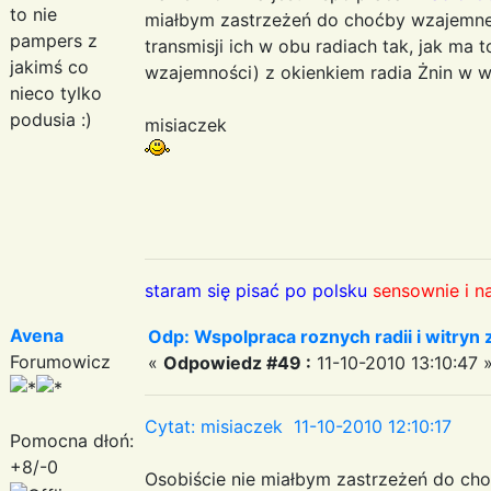
to nie
miałbym zastrzeżeń do choćby wzajemneg
pampers z
transmisji ich w obu radiach tak, jak ma 
jakimś co
wzajemności) z okienkiem radia Żnin w 
nieco tylko
podusia :)
misiaczek
staram się pisać po polsku
sensownie i n
Avena
Odp: Wspolpraca roznych radii i witryn 
Forumowicz
«
Odpowiedz #49 :
11-10-2010 13:10:47 
Cytat: misiaczek 11-10-2010 12:10:17
Pomocna dłoń:
+8/-0
Osobiście nie miałbym zastrzeżeń do ch