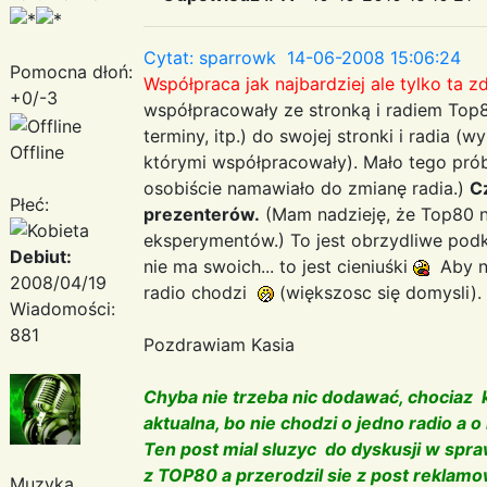
Cytat: sparrowk 14-06-2008 15:06:24
Pomocna dłoń:
Współpraca jak najbardziej ale tylko ta 
+0/-3
współpracowały ze stronką i radiem Top
terminy, itp.) do swojej stronki i radia (w
Offline
którymi współpracowały). Mało tego prób
osobiście namawiało do zmianę radia.)
C
Płeć:
prezenterów.
(Mam nadzieję, że Top80 ni
eksperymentów.) To jest obrzydliwe pod
Debiut:
nie ma swoich... to jest cieniuśki
Aby ni
2008/04/19
radio chodzi
(większosc się domysli).
Wiadomości:
881
Pozdrawiam Kasia
Chyba nie trzeba nic dodawać, chociaz 
aktualna, bo nie chodzi o jedno radio a o 
Ten post mial sluzyc do dyskusji w spr
z TOP80 a przerodzil sie z post reklamo
Muzyka