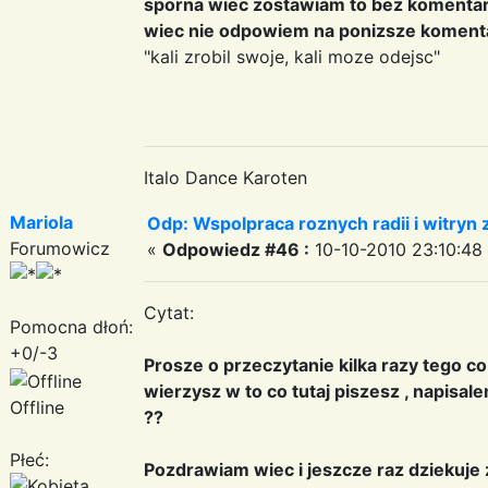
sporna wiec zostawiam to bez komentar
wiec nie odpowiem na ponizsze komentar
"kali zrobil swoje, kali moze odejsc"
Italo Dance Karoten
Mariola
Odp: Wspolpraca roznych radii i witryn 
Forumowicz
«
Odpowiedz #46 :
10-10-2010 23:10:48
Cytat:
Pomocna dłoń:
+0/-3
Prosze o przeczytanie kilka razy tego co
wierzysz w to co tutaj piszesz , napis
Offline
??
Płeć:
Pozdrawiam wiec i jeszcze raz dziekuje 