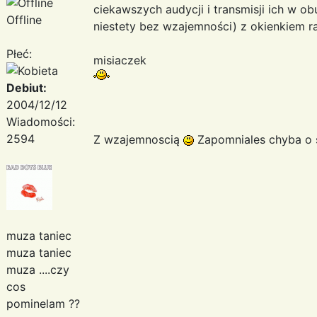
ciekawszych audycji i transmisji ich w ob
Offline
niestety bez wzajemności) z okienkiem r
Płeć:
misiaczek
Debiut:
2004/12/12
Wiadomości:
2594
Z wzajemnoscią
Zapomniales chyba o
muza taniec
muza taniec
muza ....czy
cos
pominelam ??