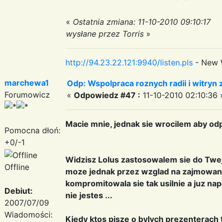
«
Ostatnia zmiana: 11-10-2010 09:10:17
wysłane przez Torris
»
http://94.23.22.121:9940/listen.pls
- New 
marchewa1
Odp: Wspolpraca roznych radii i witryn 
Forumowicz
«
Odpowiedz #47 :
11-10-2010 02:10:36 
Macie mnie, jednak sie wrocilem aby odp
Pomocna dłoń:
+0/-1
Widzisz Lolus zastosowalem sie do Twej 
Offline
moze jednak przez wzglad na zajmowane
kompromitowala sie tak usilnie a juz n
Debiut:
nie jestes ...
2007/07/09
Wiadomości:
Kiedy ktos pisze o bylych prezenterach t