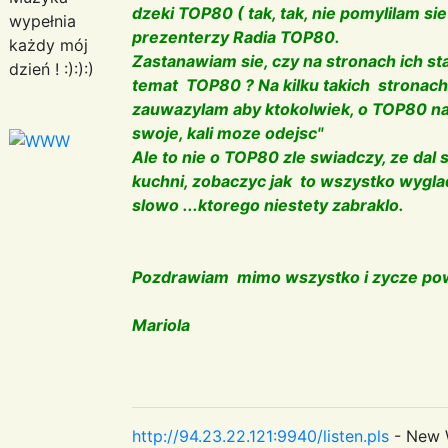
dzeki TOP80 ( tak, tak, nie pomylilam sie
wypełnia
prezenterzy Radia TOP80.
każdy mój
Zastanawiam sie, czy na stronach ich st
dzień ! :):):)
temat TOP80 ? Na kilku takich stronach
zauwazylam aby ktokolwiek, o TOP80 napi
swoje, kali moze odejsc"
Ale to nie o TOP80 zle swiadczy, ze dal
kuchni, zobaczyc jak to wszystko wygla
slowo ...ktorego niestety zabraklo.
Pozdrawiam mimo wszystko i zycze p
Mariola
http://94.23.22.121:9940/listen.pls
- New 