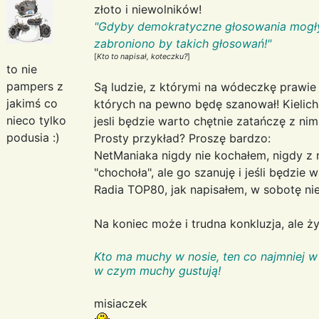
złoto i niewolników!
"Gdyby demokratyczne głosowania mogły
zabroniono by takich głosowań!"
[
Kto to napisał, koteczku?
]
to nie
pampers z
Są ludzie, z którymi na wódeczkę prawie
jakimś co
których na pewno będę szanował! Kielicha
nieco tylko
jesli będzie warto chętnie zatańczę z nim
podusia :)
Prosty przykład? Proszę bardzo:
NetManiaka nigdy nie kochałem, nigdy z n
"chochoła", ale go szanuję i jeśli będzie
Radia TOP80, jak napisałem, w sobotę nie 
Na koniec może i trudna konkluzja, ale ży
Kto ma muchy w nosie, ten co najmniej w
w czym muchy gustują!
misiaczek