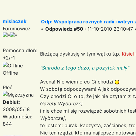
misiaczek
Odp: Wspolpraca roznych radii i witryn 
Forumowicz
«
Odpowiedz #50 :
11-10-2010 23:10:47 
Pomocna dłoń:
Bieżącą dyskusję w tym wątku ś.p.
Kisiel
+2/-1
"Smrodu z tego dużo, a pożytek mały"
Offline
Avena! Nie wiem o co Ci chodzi
Płeć:
W sobotę odpoczywam! A jak odpoczywam
Czy chodzi Ci o to, że jak nie czytam 
Debiut:
Gazety Wyborczej
2008/05/18
i nie chce mi się rozwiązać sobotnich te
Wiadomości:
Wyborczej
,
844
to jestem: burak, kaczysta, zaścianek, tr
Nie ten rządzi, kto ma najlepsze notowani