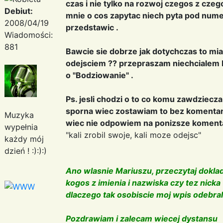
czas i nie tylko na rozwoj czegos z czego 
Debiut:
mnie o cos zapytac niech pyta pod nu
2008/04/19
przedstawic .
Wiadomości:
881
Bawcie sie dobrze jak dotychczas to mia
odejsciem ?? przepraszam niechcialem 
o "Bodziowanie" .
Ps. jesli chodzi o to co komu zawdziecza
sporna wiec zostawiam to bez komentar
Muzyka
wiec nie odpowiem na ponizsze komentar
wypełnia
"kali zrobil swoje, kali moze odejsc"
każdy mój
dzień ! :):):)
Ano wlasnie Mariuszu, przeczytaj doklad
kogos z imienia i nazwiska czy tez nick
dlaczego tak osobiscie moj wpis odebral
Pozdrawiam i zalecam wiecej dystansu