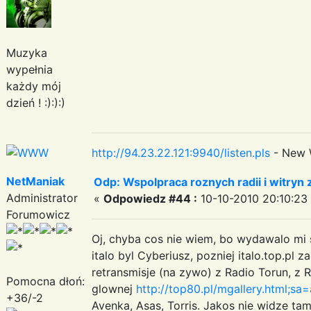
Muzyka
wypełnia
każdy mój
dzień ! :):):)
http://94.23.22.121:9940/listen.pls
- New 
NetManiak
Odp: Wspolpraca roznych radii i witryn 
Administrator
«
Odpowiedz #44 :
10-10-2010 20:10:23
Forumowicz
Oj, chyba cos nie wiem, bo wydawalo mi s
italo byl Cyberiusz, pozniej italo.top.pl 
retransmisje (na zywo) z Radio Torun, z 
Pomocna dłoń:
glownej
http://top80.pl/mgallery.html;sa
+36/-2
Avenka, Asas, Torris. Jakos nie widze tam