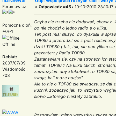
marchewa1
Odp: Wspolpraca roznych radii i witryn 
Forumowicz
«
Odpowiedz #45 :
10-10-2010 23:10:17 
Chyba nie trzeba nic dodawać, chociaz k
Pomocna dłoń:
bo nie chodzi o jedno radio a o kilka.
+0/-1
Ten post mial sluzyc do dyskusji w spra
TOP80 a przerodzil sie z post reklamowy 
Offline
dzeki TOP80 ( tak, tak, nie pomylilam sie 
prezenterzy Radia TOP80.
Debiut:
Zastanawiam sie, czy na stronach ich sta
2007/07/09
temat TOP80 ? Na kilku takich stronach
Wiadomości:
zauwazylam aby ktokolwiek, o TOP80 napi
703
swoje, kali moze odejsc"
Ale to nie o TOP80 zle swiadczy, ze dal 
kuchni, zobaczyc jak to wszystko wyglad
slowo ...ktorego niestety zabraklo.
Pozdrawiam mimo wszystko i zycze po