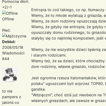
Pomocna dłoń:
+2/-1
Entropia to coś takiego, co np. tłumaczy
Wiemy, że to młode wylatują z gniazda, a 
Offline
Wiemy, że dom rodzinny opuszczają dzieci
Wiemy, że gdyby nie entropia, że gdyby m
Płeć:
opuszczały domu rodzinnego, to gniazdo, 
stałyby się co najmniej kompostem, jeśli 
Debiut:
2008/05/18
Wiemy, że nie wszystkie dzieci tęsknią 
Wiadomości:
i starymi rodzicami.
844
Wiemy też, że sa dzieci, które chociażby 
dom rodzinny, własne gniazdo, rodziców .
Jest ogromna rzesza italomaniaków, którz
polsku" ugoszczeni byli w/przez TOP80. N
garstka.
to nie
"Wdzięczni", choć dziś już nieobecni na T
pampers z
własnych gniazdach, ale zawsze w gniazd
jakimś co