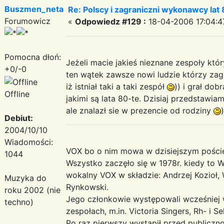
Buszmen_neta
Re: Polscy i zagraniczni wykonawcy lat
Forumowicz
«
Odpowiedz #129 :
18-04-2006 17:04:4
Pomocna dłoń:
Jeżeli macie jakieś nieznane zespoły który
+0/-0
ten wątek zawsze nowi ludzie którzy zagl
iż istniał taki a taki zespół
)) i grał do
Offline
jakimi są lata 80-te. Dzisiaj przedstawi
ale znalazł sie w prezencie od rodziny
)
Debiut:
2004/10/10
Wiadomości:
VOX bo o nim mowa w dzisiejszym pości
1044
Wszystko zaczęło się w 1978r. kiedy to W
wokalny VOX w składzie: Andrzej Kozioł, 
Muzyka do
Rynkowski.
roku 2002 (nie
Jego członkowie występowali wcześniej
techno)
zespołach, m.in. Victoria Singers, Rh- i Se
Po raz pierwszy wystąpił przed publiczno