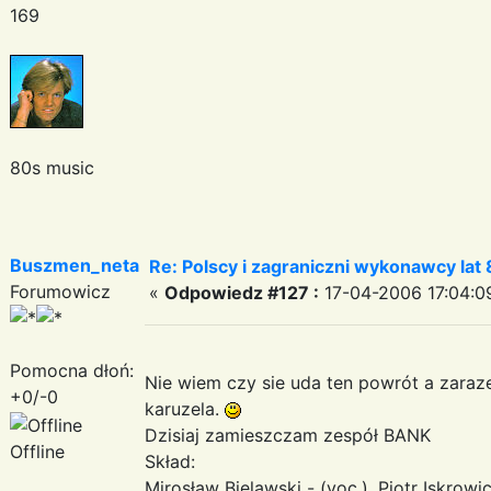
169
80s music
Buszmen_neta
Re: Polscy i zagraniczni wykonawcy lat
Forumowicz
«
Odpowiedz #127 :
17-04-2006 17:04:0
Pomocna dłoń:
Nie wiem czy sie uda ten powrót a zaraze
+0/-0
karuzela.
Dzisiaj zamieszczam zespół BANK
Offline
Skład:
Mirosław Bielawski - (voc.), Piotr Iskrowic