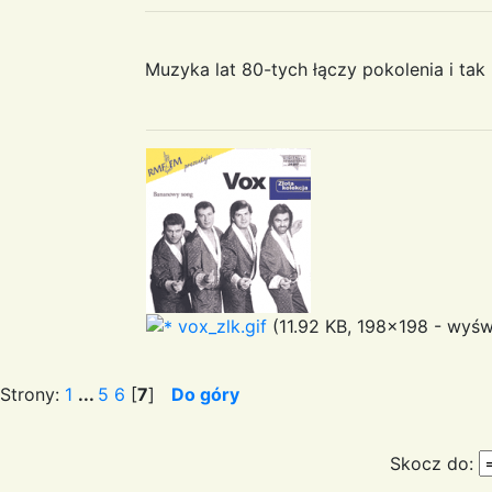
Muzyka lat 80-tych łączy pokolenia i ta
vox_zlk.gif
(11.92 KB, 198x198 - wyświ
Strony:
1
...
5
6
[
7
]
Do góry
Skocz do: