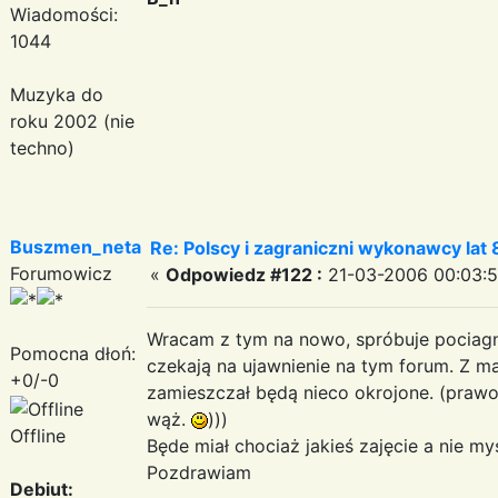
Wiadomości:
1044
Muzyka do
roku 2002 (nie
techno)
Buszmen_neta
Re: Polscy i zagraniczni wykonawcy la
Forumowicz
«
Odpowiedz #122 :
21-03-2006 00:03:5
Wracam z tym na nowo, spróbuje pociagn
Pomocna dłoń:
czekają na ujawnienie na tym forum. Z m
+0/-0
zamieszczał będą nieco okrojone. (prawo p
wąż.
)))
Offline
Będe miał chociaż jakieś zajęcie a nie m
Pozdrawiam
Debiut: