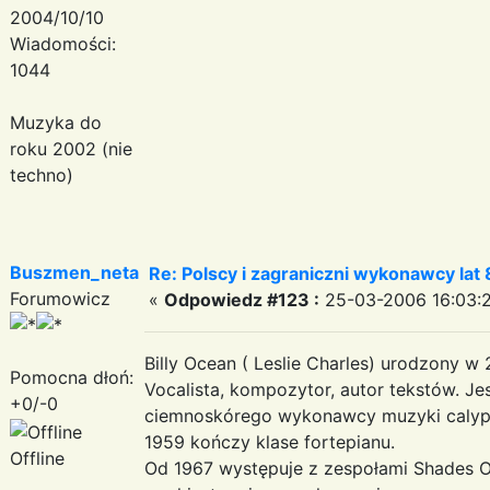
2004/10/10
Wiadomości:
1044
Muzyka do
roku 2002 (nie
techno)
Buszmen_neta
Re: Polscy i zagraniczni wykonawcy lat
Forumowicz
«
Odpowiedz #123 :
25-03-2006 16:03:2
Billy Ocean ( Leslie Charles) urodzony w 
Pomocna dłoń:
Vocalista, kompozytor, autor tekstów. J
+0/-0
ciemnoskórego wykonawcy muzyki calyp
1959 kończy klase fortepianu.
Offline
Od 1967 występuje z zespołami Shades Of