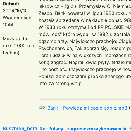
Debiut:
Iskrowicz - (g.b.), Przemysław C. Niemiec 
2004/10/10
Zespół Bank powstał w lipcu 1980 roku. N
Wiadomości:
została sprzedana w nakładzie ponad 960
1044
W 1983 roku otrzymali od PP POLSKIE NAG
mówi coś" którą wydali w 1982 r. została
Muzyka do
egzemplarzy. Największe przeboje: Ciągl
roku 2002 (nie
Psychonerwica, Tak zdarza się, Jestem pa
techno)
i brali udział w najwiekszych imprezach 
sobą zagrać. Nagrali dwie płyty: Gdzie 
The best of... (największe przeboje w no
Poniżej zamieszczam próbke znanego utw
Info za stroną wp.pl
Bank - Powiedz mi cos o sobie.mp3
(
Buszmen_neta
Re: Polscy i zagraniczni wykonawcy lat