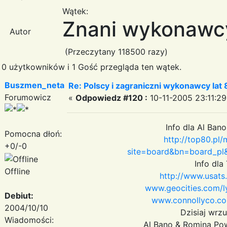
Wątek:
Znani wykonawcy
Autor
(Przeczytany 118500 razy)
0 użytkowników i 1 Gość przegląda ten wątek.
Buszmen_neta
Re: Polscy i zagraniczni wykonawcy lat
Forumowicz
«
Odpowiedz #120 :
10-11-2005 23:11:29
Info dla Al Ban
Pomocna dłoń:
http://top80.pl
+0/-0
site=board&bn=board_pl
Info dla
Offline
http://www.usats
www.geocities.com/ly
Debiut:
www.connollyco.co
2004/10/10
Dzisiaj wrz
Wiadomości:
Al Bano & Romina Pow