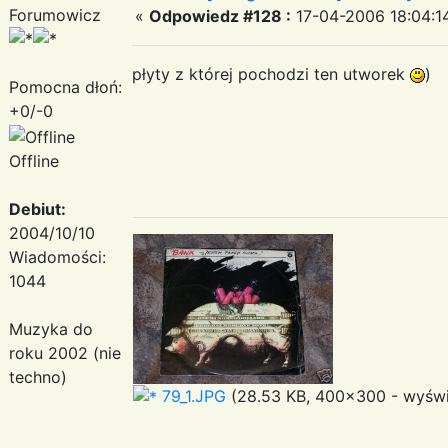
Forumowicz
«
Odpowiedz #128 :
17-04-2006 18:04:1
płyty z której pochodzi ten utworek
)
Pomocna dłoń:
+0/-0
Offline
Debiut:
2004/10/10
Wiadomości:
1044
Muzyka do
roku 2002 (nie
techno)
79_1.JPG
(28.53 KB, 400x300 - wyświe