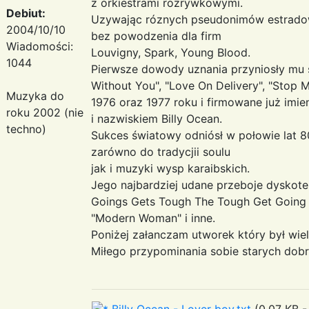
z orkiestrami rozrywkowymi.
Debiut:
Uzywając róznych pseudonimów estradowy
2004/10/10
bez powodzenia dla firm
Wiadomości:
Louvigny, Spark, Young Blood.
1044
Pierwsze dowody uznania przyniosły mu s
Without You", "Love On Delivery", "Stop 
Muzyka do
1976 oraz 1977 roku i firmowane już imie
roku 2002 (nie
i nazwiskiem Billy Ocean.
techno)
Sukces światowy odniósł w połowie lat 8
zarówno do tradycjii soulu
jak i muzyki wysp karaibskich.
Jego najbardziej udane przeboje dyskot
Goings Gets Tough The Tough Get Going (z 
"Modern Woman" i inne.
Poniżej załanczam utworek który był wiel
Miłego przypominania sobie starych dob
Billy Ocean - Lover boy.txt
(0.07 KB -