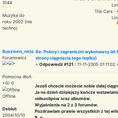
1044
Lin
The Cars - 
Muzyka do
Lin
roku 2002 (nie
techno)
Buszmen_neta
Re: Polscy i zagraniczni wykonawcy lat
Forumowicz
strony ciągnięcia tego topiku)
«
Odpowiedz #121 :
11-11-2005 01:11:02 
Pomocna dłoń:
+0/-0
Jezeli chcecie możecie sobie dalej ciągn
Ja na dzień dzisiejszy kończe wstawia
Offline
videoclipów oraz albumów.
Wyjaśnienie na 2 z 3 forumów.
Debiut:
Pozdrawiam prawie wszystkich z tej wit
2004/10/10
B_n