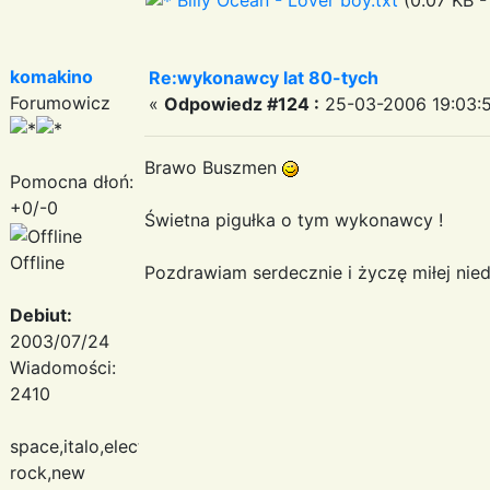
komakino
Re:wykonawcy lat 80-tych
Forumowicz
«
Odpowiedz #124 :
25-03-2006 19:03:5
Brawo Buszmen
Pomocna dłoń:
+0/-0
Świetna pigułka o tym wykonawcy !
Offline
Pozdrawiam serdecznie i życzę miłej nied
Debiut:
2003/07/24
Wiadomości:
2410
space,italo,electronic
rock,new