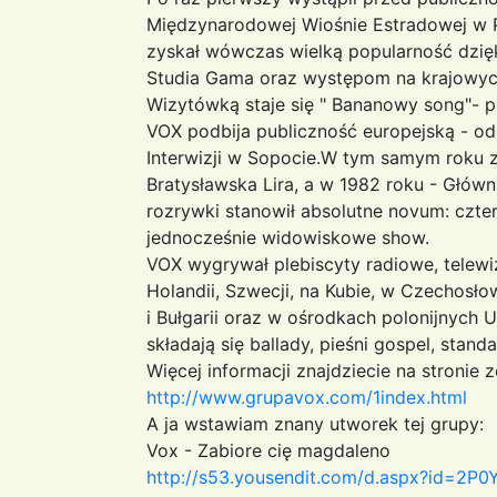
Międzynarodowej Wiośnie Estradowej w P
zyskał wówczas wielką popularność dzię
Studia Gama oraz występom na krajowych 
Wizytówką staje się " Bananowy song"- pr
VOX podbija publiczność europejską - od
Interwizji w Sopocie.W tym samym roku 
Bratysławska Lira, a w 1982 roku - Głów
rozrywki stanowił absolutne novum: czter
jednocześnie widowiskowe show.
VOX wygrywał plebiscyty radiowe, telewi
Holandii, Szwecji, na Kubie, w Czechosło
i Bułgarii oraz w ośrodkach polonijnych U
składają się ballady, pieśni gospel, stan
Więcej informacji znajdziecie na stronie z
http://www.grupavox.com/1index.html
A ja wstawiam znany utworek tej grupy:
Vox - Zabiore cię magdaleno
http://s53.yousendit.com/d.aspx?id=