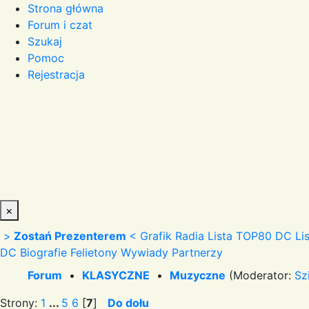
Strona główna
Forum i czat
Szukaj
Pomoc
Rejestracja
×
>
Zostań Prezenterem
<
Grafik Radia
Lista TOP80 DC
Li
DC
Biografie
Felietony
Wywiady
Partnerzy
Forum
•
KLASYCZNE
•
Muzyczne
(Moderator:
Sz
Strony:
1
...
5
6
[
7
]
Do dołu