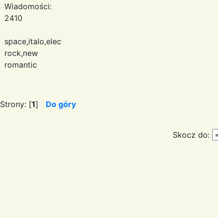
Wiadomości:
2410
space,italo,electronic
rock,new
romantic
Strony: [
1
]
Do góry
Skocz do: