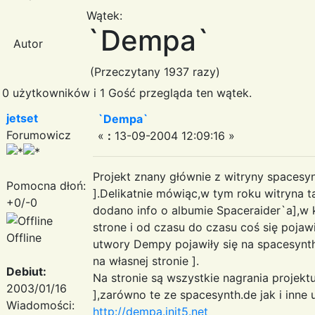
Wątek:
`Dempa`
Autor
(Przeczytany 1937 razy)
0 użytkowników i 1 Gość przegląda ten wątek.
jetset
`Dempa`
Forumowicz
«
:
13-09-2004 12:09:16 »
Projekt znany głównie z witryny spacesyn
Pomocna dłoń:
].Delikatnie mówiąc,w tym roku witryna t
+0/-0
dodano info o albumie Spaceraider`a],w
strone i od czasu do czasu coś się pojawi
Offline
utwory Dempy pojawiły się na spacesynth.
na własnej stronie ].
Debiut:
Na stronie są wszystkie nagrania projekt
2003/01/16
],zarówno te ze spacesynth.de jak i inne
Wiadomości:
http://dempa.init5.net