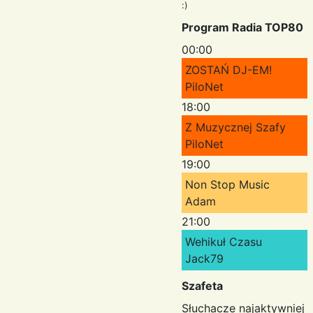
:)
Program Radia TOP80
00:00
ZOSTAŃ DJ-EM!
PiloNet
18:00
Z Muzycznej Szafy
PiloNet
19:00
Non Stop Music
Adam
21:00
Wehikuł Czasu
Jack79
Szafeta
Słuchacze najaktywniej