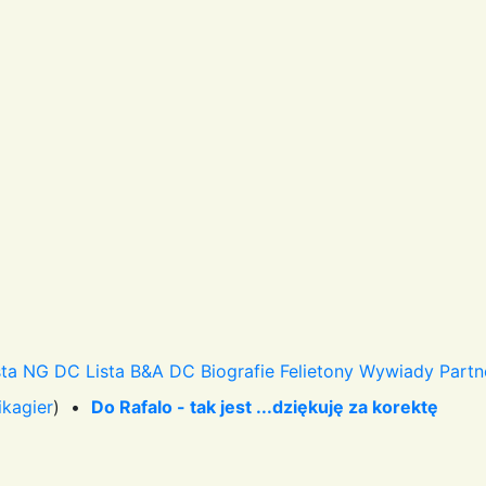
sta NG DC
Lista B&A DC
Biografie
Felietony
Wywiady
Partn
ikagier
) •
Do Rafalo - tak jest ...dziękuję za korektę