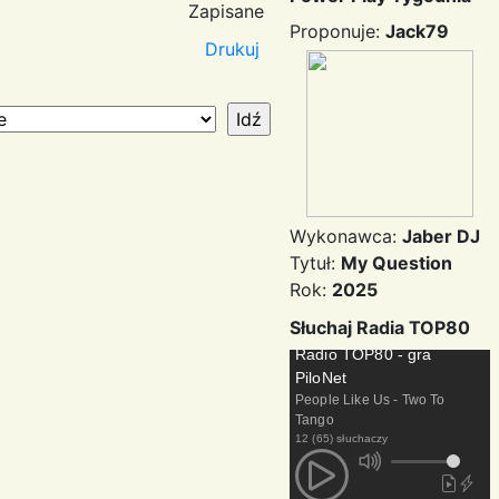
Zapisane
Proponuje:
Jack79
Drukuj
Wykonawca:
Jaber DJ
Tytuł:
My Question
Rok:
2025
Słuchaj Radia TOP80
Radio TOP80 - gra
PiloNet
People Like Us - Two To
Tango
12 (65) słuchaczy