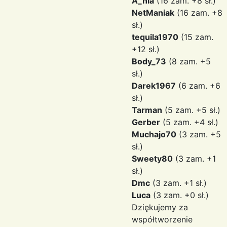
A_nia
(16 zam. +8 sł.)
NetManiak
(16 zam. +8
sł.)
tequila1970
(15 zam.
+12 sł.)
Body_73
(8 zam. +5
sł.)
Darek1967
(6 zam. +6
sł.)
Tarman
(5 zam. +5 sł.)
Gerber
(5 zam. +4 sł.)
Muchajo70
(3 zam. +5
sł.)
Sweety80
(3 zam. +1
sł.)
Dmc
(3 zam. +1 sł.)
Luca
(3 zam. +0 sł.)
Dziękujemy za
współtworzenie