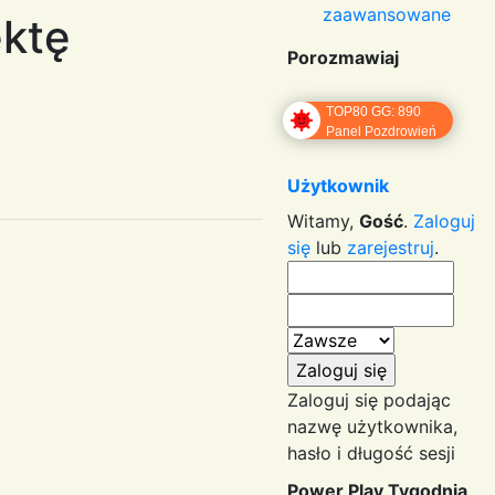
zaawansowane
ektę
Porozmawiaj
TOP80 GG: 890
Panel Pozdrowień
Użytkownik
Witamy,
Gość
.
Zaloguj
się
lub
zarejestruj
.
Zaloguj się podając
nazwę użytkownika,
hasło i długość sesji
Power Play Tygodnia