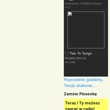
Powered by
© TOP80 AI Player
v1.2
Two To Tango
People Like Us
UK
1988
Poprzednio graliśmy...
Twoje ulubione...
Zamów Piosenkę
Teraz i Ty możesz
zagrać w radio!