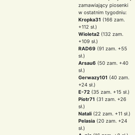
zamawiający piosenki
w ostatnim tygodniu:
Kropka31
(166 zam.
+112 sł.)
Wioleta2
(132 zam.
+109 sł.)
RAD69
(91 zam. +55
sł.)
Arsau6
(50 zam. +40
sł.)
Gerwazy101
(40 zam.
+24 sł.)
E-72
(35 zam. +15 sł.)
Piotr71
(31 zam. +26
sł.)
Natali
(22 zam. +11 sł.)
Pelasia
(20 zam. +24
sł.)