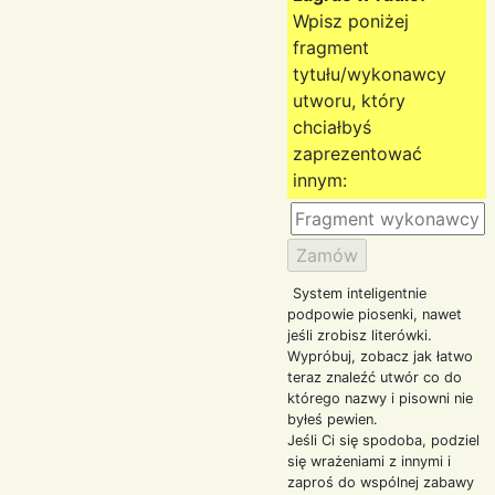
Wpisz poniżej
fragment
tytułu/wykonawcy
utworu, który
chciałbyś
zaprezentować
innym:
System inteligentnie
podpowie piosenki, nawet
jeśli zrobisz literówki.
Wypróbuj, zobacz jak łatwo
teraz znaleźć utwór co do
którego nazwy i pisowni nie
byłeś pewien.
Jeśli Ci się spodoba, podziel
się wrażeniami z innymi i
zaproś do wspólnej zabawy