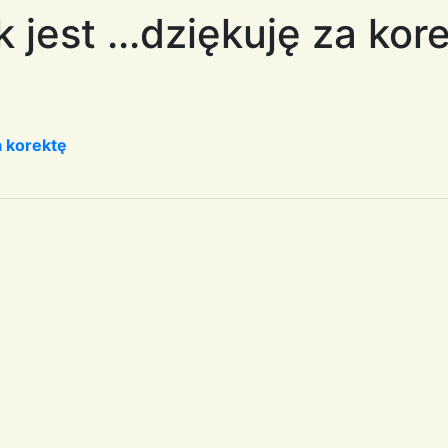
k jest ...dziękuję za kor
za korektę