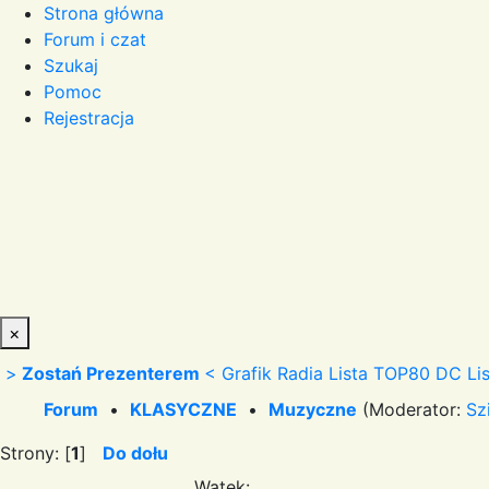
Strona główna
Forum i czat
Szukaj
Pomoc
Rejestracja
×
>
Zostań Prezenterem
<
Grafik Radia
Lista TOP80 DC
Li
Forum
•
KLASYCZNE
•
Muzyczne
(Moderator:
Sz
Strony: [
1
]
Do dołu
Wątek: