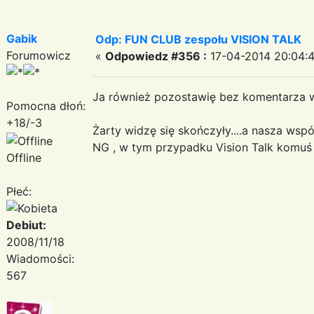
Gabik
Odp: FUN CLUB zespołu VISION TALK
Forumowicz
«
Odpowiedz #356 :
17-04-2014 20:04:4
Ja również pozostawię bez komentarza wy
Pomocna dłoń:
+18/-3
Żarty widzę się skończyły....a nasza wsp
NG , w tym przypadku Vision Talk komuś t
Offline
Płeć:
Debiut:
2008/11/18
Wiadomości:
567