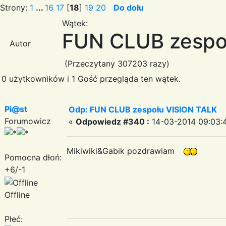
Strony:
1
...
16
17
[
18
]
19
20
Do dołu
Wątek:
FUN CLUB zespo
Autor
(Przeczytany 307203 razy)
0 użytkowników i 1 Gość przegląda ten wątek.
Pi@st
Odp: FUN CLUB zespołu VISION TALK
Forumowicz
«
Odpowiedz #340 :
14-03-2014 09:03:
Mikiwiki&Gabik pozdrawiam
Pomocna dłoń:
+6/-1
Offline
Płeć: