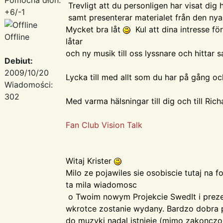
Trevligt att du personligen har visat dig
+6/-1
samt presenterar materialet från den nya 
Mycket bra låt
Kul att dina intresse fö
Offline
låtar
och ny musik till oss lyssnare och hittar
Debiut:
2009/10/20
Lycka till med allt som du har på gång 
Wiadomości:
302
Med varma hälsningar till dig och till Rich
Fan Club Vision Talk
Witaj Krister
Milo ze pojawiles sie osobiscie tutaj na 
ta mila wiadomosc
o Twoim nowym Projekcie SwedIt i prezen
wkrotce zostanie wydany. Bardzo dobra
do muzyki nadal istnieje (mimo zakonczone