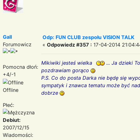
Gall
Odp: FUN CLUB zespołu VISION TALK
Forumowicz
«
Odpowiedz #357 :
17-04-2014 21:04:4
Mikiwiki jesteś wielka
... Ja dzieki 
Pomocna dłoń:
pozdrawiam gorąco
+4/-1
P.S. Co do posta Darka nie będę się wyp
sympatyk i znawca tematu może być nadgo
Offline
dobrze
Płeć:
Debiut:
2007/12/15
Wiadomości: