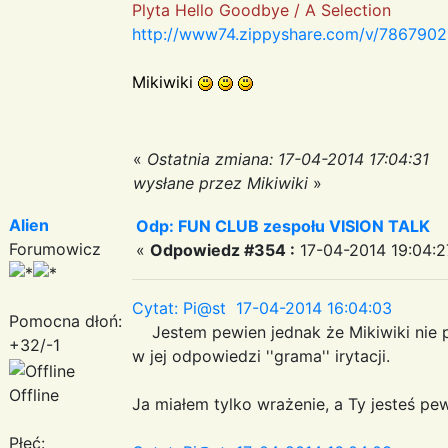
Plyta Hello Goodbye / A Selection
http://www74.zippyshare.com/v/78679025
Mikiwiki
«
Ostatnia zmiana: 17-04-2014 17:04:31
wysłane przez Mikiwiki
»
Alien
Odp: FUN CLUB zespołu VISION TALK
Forumowicz
«
Odpowiedz #354 :
17-04-2014 19:04:2
Cytat: Pi@st 17-04-2014 16:04:03
Pomocna dłoń:
Jestem pewien jednak że Mikiwiki nie p
+32/-1
w jej odpowiedzi ''grama'' irytacji.
Offline
Ja miałem tylko wrażenie, a Ty jesteś pew
Płeć: