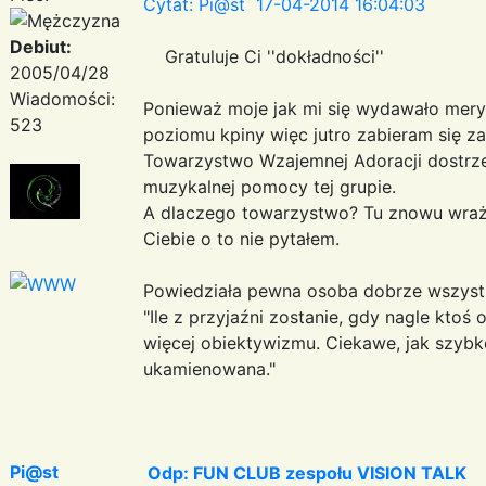
Cytat: Pi@st 17-04-2014 16:04:03
Debiut:
Gratuluje Ci ''dokładności''
2005/04/28
Wiadomości:
Ponieważ moje jak mi się wydawało mery
523
poziomu kpiny więc jutro zabieram się za 
Towarzystwo Wzajemnej Adoracji dostrzeż
muzykalnej pomocy tej grupie.
A dlaczego towarzystwo? Tu znowu wraże
Ciebie o to nie pytałem.
Powiedziała pewna osoba dobrze wszyst
"Ile z przyjaźni zostanie, gdy nagle ktoś 
więcej obiektywizmu. Ciekawe, jak szybk
ukamienowana."
Pi@st
Odp: FUN CLUB zespołu VISION TALK