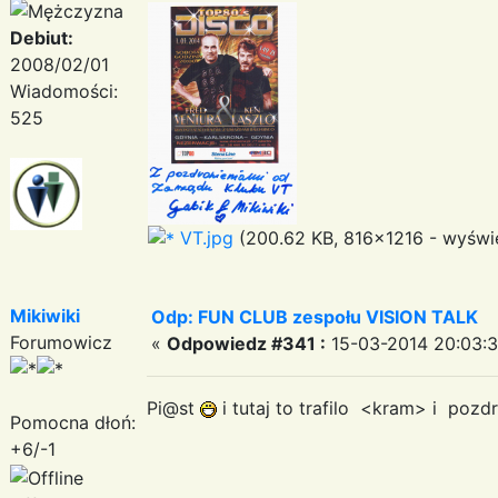
Debiut:
2008/02/01
Wiadomości:
525
VT.jpg
(200.62 KB, 816x1216 - wyświe
Mikiwiki
Odp: FUN CLUB zespołu VISION TALK
Forumowicz
«
Odpowiedz #341 :
15-03-2014 20:03:3
Pi@st
i tutaj to trafilo <kram> i poz
Pomocna dłoń:
+6/-1