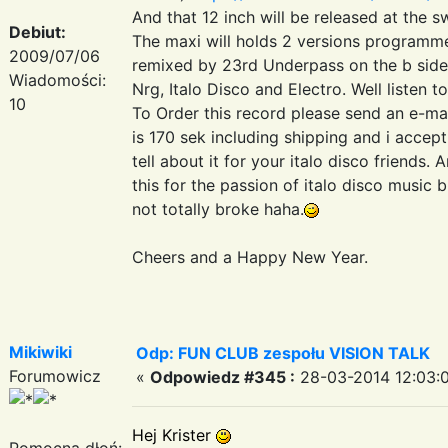
And that 12 inch will be released at the 
Debiut:
The maxi will holds 2 versions programm
2009/07/06
remixed by 23rd Underpass on the b side. 
Wiadomości:
Nrg, Italo Disco and Electro. Well listen t
10
To Order this record please send an e-ma
is 170 sek including shipping and i accept
tell about it for your italo disco friends.
this for the passion of italo disco music b
not totally broke haha.
Cheers and a Happy New Year.
Mikiwiki
Odp: FUN CLUB zespołu VISION TALK
Forumowicz
«
Odpowiedz #345 :
28-03-2014 12:03:
Hej Krister
Pomocna dłoń: