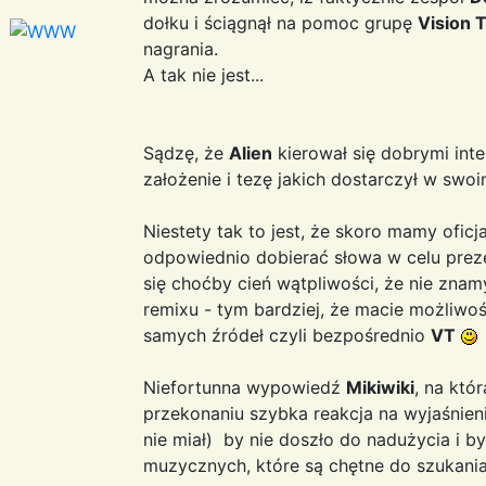
dołku i ściągnął na pomoc grupę
Vision T
nagrania.
A tak nie jest...
Sądzę, że
Alien
kierował się dobrymi int
założenie i tezę jakich dostarczył w swoi
Niestety tak to jest, że skoro mamy oficj
odpowiednio dobierać słowa w celu prezen
się choćby cień wątpliwości, że nie znamy
remixu - tym bardziej, że macie możliwoś
samych źródeł czyli bezpośrednio
VT
Niefortunna wypowiedź
Mikiwiki
, na któ
przekonaniu szybka reakcja na wyjaśnien
nie miał) by nie doszło do nadużycia i b
muzycznych, które są chętne do szukania