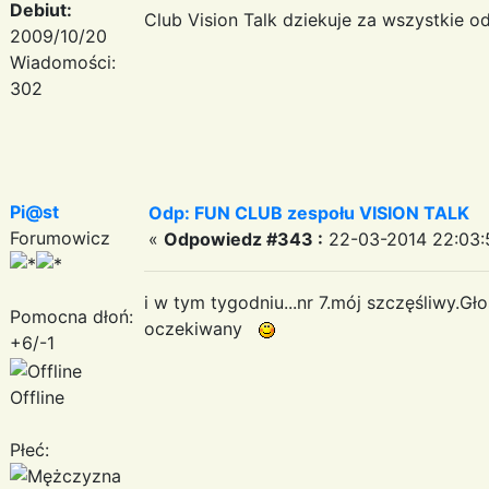
Debiut:
Club Vision Talk dziekuje za wszystkie o
2009/10/20
Wiadomości:
302
Pi@st
Odp: FUN CLUB zespołu VISION TALK
Forumowicz
«
Odpowiedz #343 :
22-03-2014 22:03:
i w tym tygodniu...nr 7.mój szczęśliwy.Gł
Pomocna dłoń:
oczekiwany
+6/-1
Offline
Płeć: