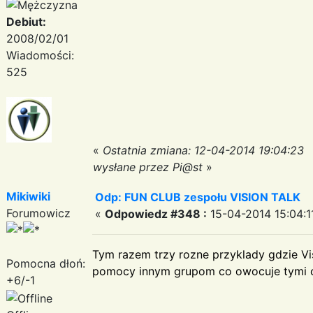
Debiut:
2008/02/01
Wiadomości:
525
«
Ostatnia zmiana: 12-04-2014 19:04:23
wysłane przez Pi@st
»
Mikiwiki
Odp: FUN CLUB zespołu VISION TALK
Forumowicz
«
Odpowiedz #348 :
15-04-2014 15:04:1
Tym razem trzy rozne przyklady gdzie Vis
Pomocna dłoń:
pomocy innym grupom co owocuje tymi 
+6/-1