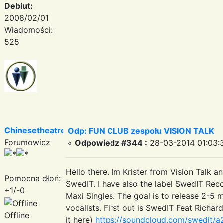
Debiut:
2008/02/01
Wiadomości:
525
Chinesetheatre
Odp: FUN CLUB zespołu VISION TALK
Forumowicz
«
Odpowiedz #344 :
28-03-2014 01:03:
Hello there. Im Krister from Vision Talk a
Pomocna dłoń:
SwedIT. I have also the label SwedIT Reco
+1/-0
Maxi Singles. The goal is to release 2-5 m
vocalists. First out is SwedIT Feat Richar
Offline
it here)
https://soundcloud.com/swedit/a