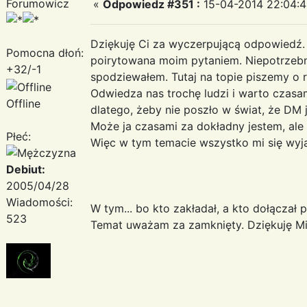
Forumowicz
«
Odpowiedz #351 :
15-04-2014 22:04:4
Dziękuję Ci za wyczerpującą odpowiedź.
Pomocna dłoń:
poirytowana moim pytaniem. Niepotrzebni
+32/-1
spodziewałem. Tutaj na topie piszemy o 
Odwiedza nas trochę ludzi i warto cza
Offline
dlatego, żeby nie poszło w świat, że DM
Może ja czasami za dokładny jestem, ale
Płeć:
Więc w tym temacie wszystko mi się wyja
Debiut:
2005/04/28
Wiadomości:
W tym... bo kto zakładał, a kto dołączał p
523
Temat uważam za zamknięty. Dziękuję Mik