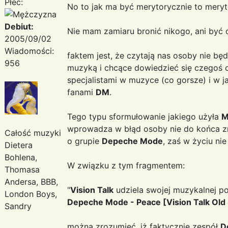
Płeć:
No to jak ma być merytorycznie to mery
Debiut:
Nie mam zamiaru bronić nikogo, ani być 
2005/09/02
Wiadomości:
faktem jest, że czytają nas osoby nie b
956
muzyką i chcące dowiedzieć się czegoś o 
specjalistami w muzyce (co gorsze) i w j
fanami
DM
.
Tego typu sformułowanie jakiego użyła
M
wprowadza w błąd osoby nie do końca zna
Całość muzyki
o grupie
Depeche Mode
, zaś w życiu ni
Dietera
Bohlena,
W związku z tym fragmentem:
Thomasa
Andersa, BBB,
"
Vision Talk
udziela swojej muzykalnej p
London Boys,
Depeche Mode - Peace [Vision Talk Old 
Sandry
można zrozumieć, iż faktycznie zespół
D