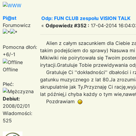
Pi@st
Odp: FUN CLUB zespołu VISION TALK
Forumowicz
«
Odpowiedz #352 :
17-04-2014 16:04:0
Alien z całym szacunkiem dla Ciebie z
Pomocna dłoń:
takim podejściem do sprawy) Nasuwa mi t
+6/-1
Mikiwiki nie poirytowała się Twoim poste
irytacji.Gratuluje Tobie przewidywania o
Offline
Gratuluje Ci ''dokładności'' dbałości i 
gatunku muzycznego z lat 80.Ja zrozumi
Płeć:
skrupulatnie jak Ty.Przyznaję Ci rację,w
lat później,i chyba każdy o tym wie,nawet
Debiut:
Pozdrawiam
2008/02/01
Wiadomości:
525