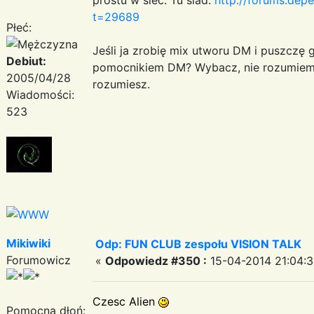
t=29689
Płeć:
Jeśli ja zrobię mix utworu DM i puszczę 
Debiut:
pomocnikiem DM? Wybacz, nie rozumiem 
2005/04/28
rozumiesz.
Wiadomości:
523
Mikiwiki
Odp: FUN CLUB zespołu VISION TALK
Forumowicz
«
Odpowiedz #350 :
15-04-2014 21:04:3
Czesc Alien
Pomocna dłoń: