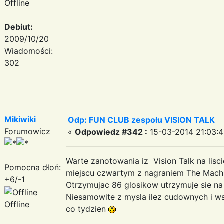
Offline
Debiut:
2009/10/20
Wiadomości:
302
Mikiwiki
Odp: FUN CLUB zespołu VISION TALK
Forumowicz
«
Odpowiedz #342 :
15-03-2014 21:03:4
Warte zanotowania iz Vision Talk na lis
Pomocna dłoń:
miejscu czwartym z nagraniem The Mac
+6/-1
Otrzymujac 86 glosikow utrzymuje sie na
Niesamowite z mysla ilez cudownych i wsp
Offline
co tydzien