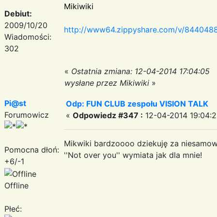
Mikiwiki
Debiut:
2009/10/20
http://www64.zippyshare.com/v/84404884
Wiadomości:
302
«
Ostatnia zmiana: 12-04-2014 17:04:05
wysłane przez Mikiwiki
»
Pi@st
Odp: FUN CLUB zespołu VISION TALK
Forumowicz
«
Odpowiedz #347 :
12-04-2014 19:04:2
Mikwiki bardzoooo dziekuję za niesamo
Pomocna dłoń:
''Not over you'' wymiata jak dla mnie!
+6/-1
Offline
Płeć: