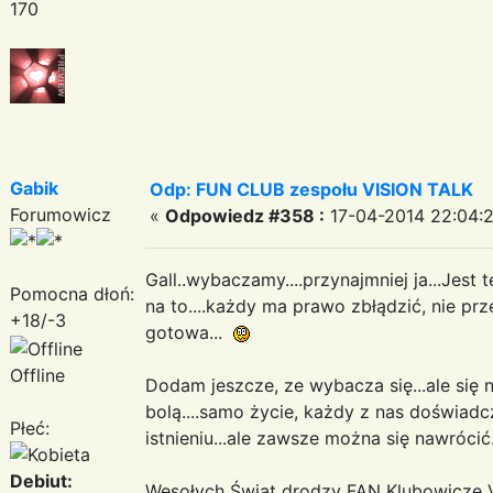
170
Gabik
Odp: FUN CLUB zespołu VISION TALK
Forumowicz
«
Odpowiedz #358 :
17-04-2014 22:04:2
Gall..wybaczamy....przynajmniej ja...Jest
Pomocna dłoń:
na to....każdy ma prawo zbłądzić, nie prz
+18/-3
gotowa...
Offline
Dodam jeszcze, ze wybacza się...ale się
bolą....samo życie, każdy z nas doświ
Płeć:
istnieniu...ale zawsze można się nawrócić
Debiut:
Wesołych Świąt drodzy FAN Klubowicze 