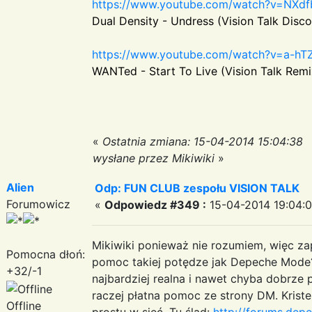
https://www.youtube.com/watch?v=NXd
Dual Density - Undress (Vision Talk Disc
https://www.youtube.com/watch?v=a-hT
WANTed - Start To Live (Vision Talk Remi
«
Ostatnia zmiana: 15-04-2014 15:04:38
wysłane przez Mikiwiki
»
Alien
Odp: FUN CLUB zespołu VISION TALK
Forumowicz
«
Odpowiedz #349 :
15-04-2014 19:04:0
Mikiwiki ponieważ nie rozumiem, więc z
Pomocna dłoń:
pomoc takiej potędze jak Depeche Mode
+32/-1
najbardziej realna i nawet chyba dobrze 
raczej płatna pomoc ze strony DM. Kriste
Offline
prostu w sieć. Tu ślad:
http://forums.de