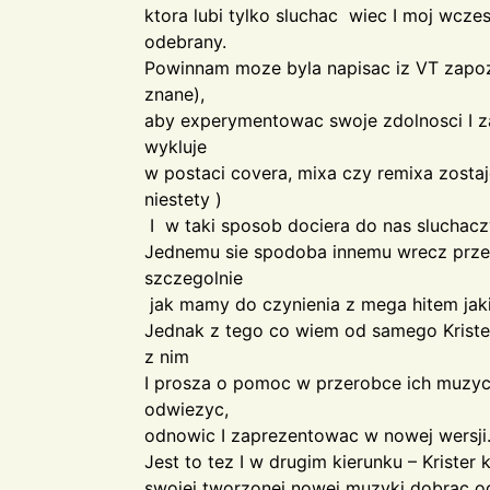
ktora lubi tylko sluchac wiec I moj wcze
odebrany.
Powinnam moze byla napisac iz VT zapozy
znane),
aby experymentowac swoje zdolnosci I za
wykluje
w postaci covera, mixa czy remixa zosta
niestety )
I w taki sposob dociera do nas sluchacz
Jednemu sie spodoba innemu wrecz prze
szczegolnie
jak mamy do czynienia z mega hitem jak
Jednak z tego co wiem od samego Krister
z nim
I prosza o pomoc w przerobce ich muzy
odwiezyc,
odnowic I zaprezentowac w nowej wersji
Jest to tez I w drugim kierunku – Krister
swojej tworzonej nowej muzyki dobrac o