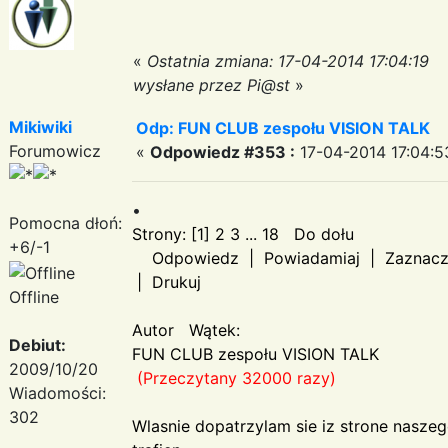
«
Ostatnia zmiana: 17-04-2014 17:04:19
wysłane przez Pi@st
»
Mikiwiki
Odp: FUN CLUB zespołu VISION TALK
Forumowicz
«
Odpowiedz #353 :
17-04-2014 17:04:5
•
Pomocna dłoń:
Strony: [1] 2 3 ... 18 Do dołu
+6/-1
Odpowiedz | Powiadamiaj | Zaznacz ja
| Drukuj
Offline
Autor Wątek:
Debiut:
FUN CLUB zespołu VISION TALK
2009/10/20
(Przeczytany 32000 razy)
Wiadomości:
302
Wlasnie dopatrzylam sie iz strone nasze