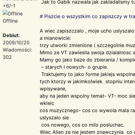
Jak to Gabik nazwala jak zakladalismy tut
+6/-1
# Piszcie o wszystkim co zapiszczy w tr
Offline
A wiec zapiszczalo , moje ucho uslyszalo
Debiut:
a mianowicie:
2009/10/20
trzy utworki zmienione ( szczegolnie muz
Wiadomości:
Mimo ze VT zawiesila swoja dzialalnosc a
302
Mamy go jako baze do zbierania / komple
– starych I nowych- o grupie.
Traktujemy to jako forme jakiejs wspolne
tych ktorzy w jakimkolwiek stopniu intere
wpisywane,
aby na jeden wspolny temat- VT- moc si
wkleic
cos muzycznego- cos co wywola mala ra
uslyszalo sie
cos nowego, cos co milo posluchac.
Wiec Alien ze nie jestem znawczynia co