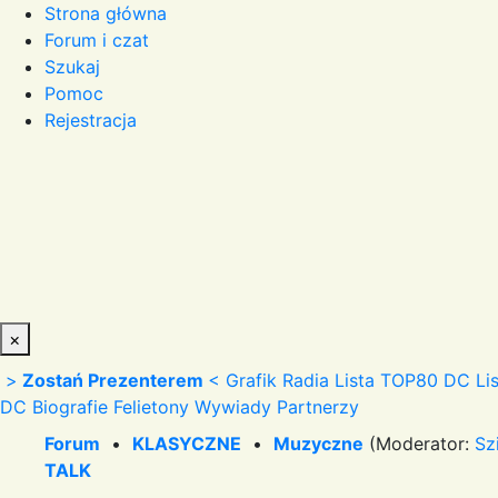
Strona główna
Forum i czat
Szukaj
Pomoc
Rejestracja
×
>
Zostań Prezenterem
<
Grafik Radia
Lista TOP80 DC
Li
DC
Biografie
Felietony
Wywiady
Partnerzy
Forum
•
KLASYCZNE
•
Muzyczne
(Moderator:
Sz
TALK