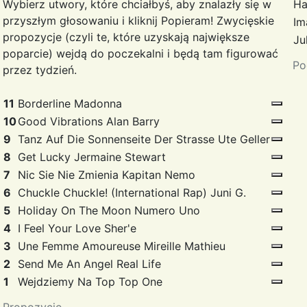
Wybierz utwory, które chciałbyś, aby znalazły się w
Ha
przyszłym głosowaniu i kliknij Popieram! Zwycięskie
Im
propozycje (czyli te, które uzyskają największe
Ju
poparcie) wejdą do poczekalni i będą tam figurować
Po
przez tydzień.
11
Borderline
Madonna
10
Good Vibrations
Alan Barry
9
Tanz Auf Die Sonnenseite Der Strasse
Ute Geller
8
Get Lucky
Jermaine Stewart
7
Nic Sie Nie Zmienia
Kapitan Nemo
6
Chuckle Chuckle! (International Rap)
Juni G.
5
Holiday On The Moon
Numero Uno
4
I Feel Your Love
Sher'e
3
Une Femme Amoureuse
Mireille Mathieu
2
Send Me An Angel
Real Life
1
Wejdziemy Na Top
Top One