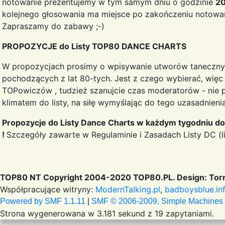
notowanie prezentujemy w tym samym dniu o godzinie
2
kolejnego głosowania ma miejsce po zakończeniu notowan
Zapraszamy do zabawy ;-)
PROPOZYCJE do Listy TOP80 DANCE CHARTS
W propozycjach prosimy o wpisywanie utworów taneczny
pochodzących z lat 80-tych. Jest z czego wybierać, więc
TOPowiczów , tudzież szanujcie czas moderatorów - nie 
klimatem do listy, na siłę wymyślając do tego uzasadnieni
Propozycje do Listy Dance Charts w każdym tygodniu d
!
Szczegóły zawarte w Regulaminie i Zasadach Listy DC (li
TOP80 NT Copyright 2004-2020 TOP80.PL. Design: Torr
Współpracujące witryny:
ModernTalking.pl
,
badboysblue.in
Powered by SMF 1.1.11
|
SMF © 2006-2009, Simple Machines
Strona wygenerowana w 3.181 sekund z 19 zapytaniami.