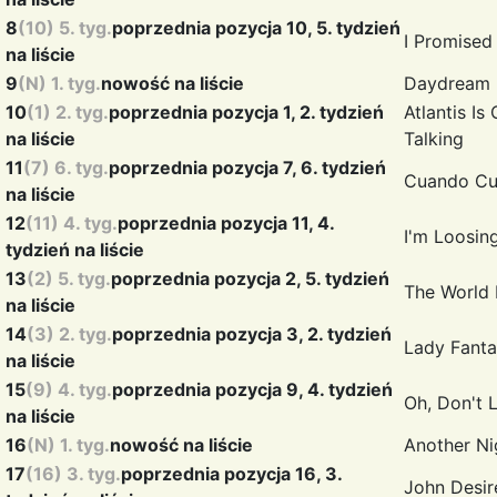
8
(10) 5. tyg.
poprzednia pozycja 10, 5. tydzień
I Promised
na liście
9
(N) 1. tyg.
nowość na liście
Daydream
10
(1) 2. tyg.
poprzednia pozycja 1, 2. tydzień
Atlantis Is
na liście
Talking
11
(7) 6. tyg.
poprzednia pozycja 7, 6. tydzień
Cuando C
na liście
12
(11) 4. tyg.
poprzednia pozycja 11, 4.
I'm Loosin
tydzień na liście
13
(2) 5. tyg.
poprzednia pozycja 2, 5. tydzień
The World 
na liście
14
(3) 2. tyg.
poprzednia pozycja 3, 2. tydzień
Lady Fant
na liście
15
(9) 4. tyg.
poprzednia pozycja 9, 4. tydzień
Oh, Don't 
na liście
16
(N) 1. tyg.
nowość na liście
Another N
17
(16) 3. tyg.
poprzednia pozycja 16, 3.
John
Desir