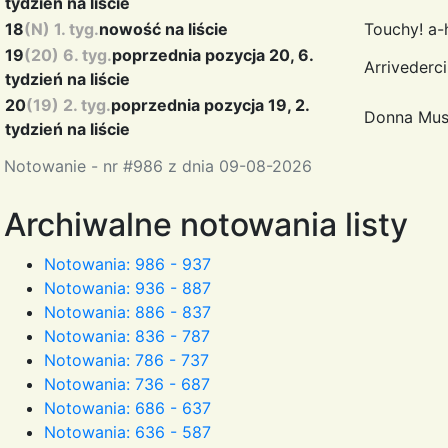
tydzień na liście
18
(N) 1. tyg.
nowość na liście
Touchy!
a-
19
(20) 6. tyg.
poprzednia pozycja 20, 6.
Arrivederc
tydzień na liście
20
(19) 2. tyg.
poprzednia pozycja 19, 2.
Donna Mus
tydzień na liście
Notowanie - nr #986 z dnia 09-08-2026
Archiwalne notowania listy
Notowania: 986 - 937
Notowania: 936 - 887
Notowania: 886 - 837
Notowania: 836 - 787
Notowania: 786 - 737
Notowania: 736 - 687
Notowania: 686 - 637
Notowania: 636 - 587