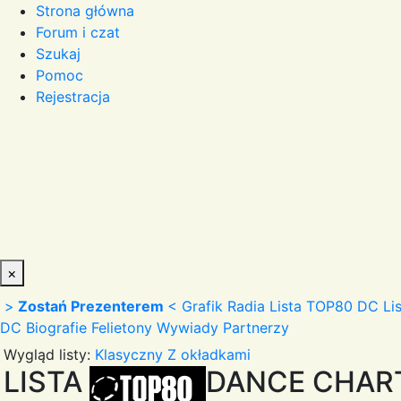
Strona główna
Forum i czat
Szukaj
Pomoc
Rejestracja
×
>
Zostań Prezenterem
<
Grafik Radia
Lista TOP80 DC
Li
DC
Biografie
Felietony
Wywiady
Partnerzy
Wygląd listy:
Klasyczny
Z okładkami
LISTA
DANCE CHAR