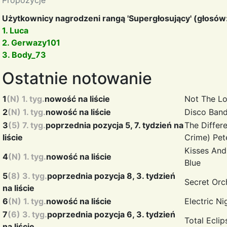
Propozycje
Użytkownicy nagrodzeni rangą 'Supergłosujący' (głosów:
1. Luca
2. Gerwazy101
3. Body_73
Ostatnie notowanie
1
(N) 1. tyg.
nowość na liście
Not The L
2
(N) 1. tyg.
nowość na liście
Disco Ban
3
(5) 7. tyg.
poprzednia pozycja 5, 7. tydzień na
The Differ
liście
Crime)
Pet
Kisses And
4
(N) 1. tyg.
nowość na liście
Blue
5
(8) 3. tyg.
poprzednia pozycja 8, 3. tydzień
Secret
Orc
na liście
6
(N) 1. tyg.
nowość na liście
Electric N
7
(6) 3. tyg.
poprzednia pozycja 6, 3. tydzień
Total Ecli
na liście