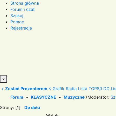
Strona główna
Forum i czat
Szukaj
Pomoc
Rejestracja
×
>
Zostań Prezenterem
<
Grafik Radia
Lista TOP80 DC
Li
Forum
•
KLASYCZNE
•
Muzyczne
(Moderator:
Sz
Strony: [
1
]
Do dołu
Wątek: