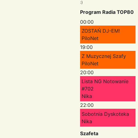
:)
Program Radia TOP80
00:00
ZOSTAŃ DJ-EM!
PiloNet
19:00
Z Muzycznej Szafy
PiloNet
20:00
Lista NG Notowanie
#702
Nika
22:00
Sobotnia Dyskoteka
Nika
Szafeta