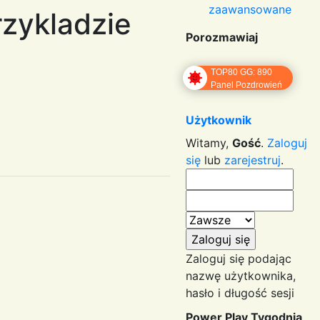
zaawansowane
rzykladzie
Porozmawiaj
TOP80 GG: 890
Panel Pozdrowień
Użytkownik
Witamy,
Gość
.
Zaloguj
się
lub
zarejestruj
.
Zaloguj się podając
nazwę użytkownika,
hasło i długość sesji
Power Play Tygodnia