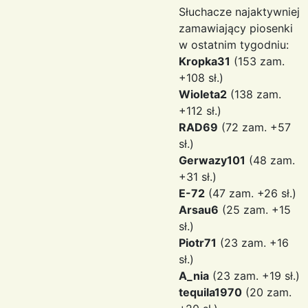
Słuchacze najaktywniej
zamawiający piosenki
w ostatnim tygodniu:
Kropka31
(153 zam.
+108 sł.)
Wioleta2
(138 zam.
+112 sł.)
RAD69
(72 zam. +57
sł.)
Gerwazy101
(48 zam.
+31 sł.)
E-72
(47 zam. +26 sł.)
Arsau6
(25 zam. +15
sł.)
Piotr71
(23 zam. +16
sł.)
A_nia
(23 zam. +19 sł.)
tequila1970
(20 zam.