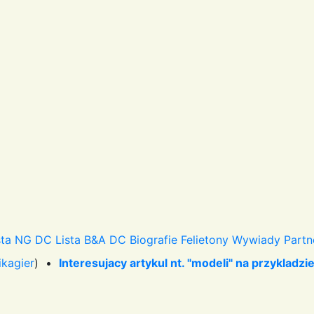
sta NG DC
Lista B&A DC
Biografie
Felietony
Wywiady
Partn
ikagier
) •
Interesujacy artykul nt. "modeli" na przykladzi