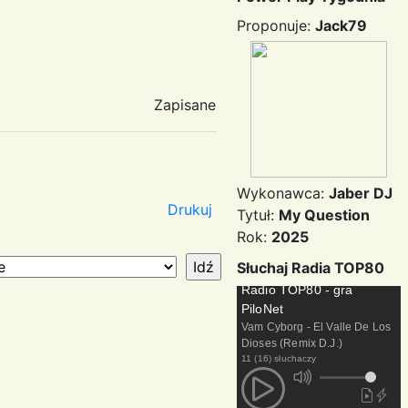
Proponuje:
Jack79
Zapisane
Wykonawca:
Jaber DJ
Drukuj
Tytuł:
My Question
Rok:
2025
Słuchaj Radia TOP80
Radio TOP80 - gra
PiloNet
Vam Cyborg - El Valle De Los
Dioses (Remix D.J.)
11 (16) słuchaczy