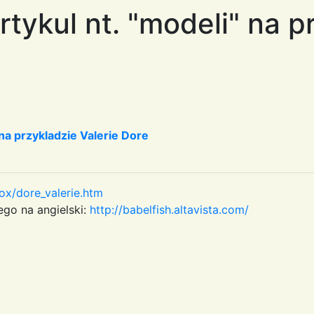
rtykul nt. "modeli" na p
 na przykladzie Valerie Dore
box/dore_valerie.htm
go na angielski:
http://babelfish.altavista.com/