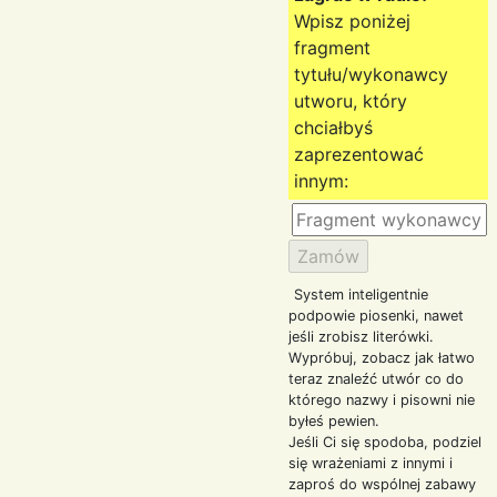
Wpisz poniżej
fragment
tytułu/wykonawcy
utworu, który
chciałbyś
zaprezentować
innym:
System inteligentnie
podpowie piosenki, nawet
jeśli zrobisz literówki.
Wypróbuj, zobacz jak łatwo
teraz znaleźć utwór co do
którego nazwy i pisowni nie
byłeś pewien.
Jeśli Ci się spodoba, podziel
się wrażeniami z innymi i
zaproś do wspólnej zabawy