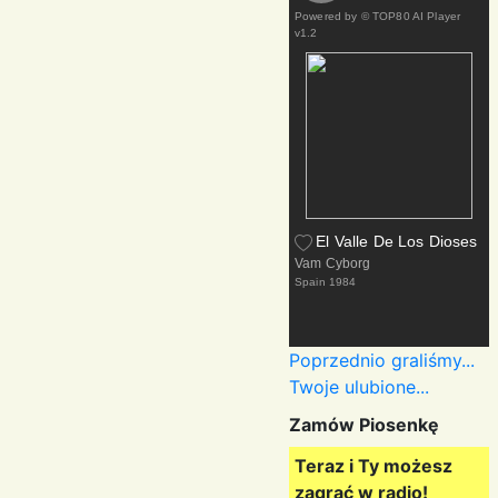
Powered by
© TOP80 AI Player
v1.2
El Valle De Los Dioses
Vam Cyborg
Spain
1984
Poprzednio graliśmy...
Twoje ulubione...
Zamów Piosenkę
Teraz i Ty możesz
zagrać w radio!