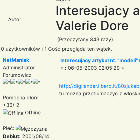
Interesujacy a
Autor
Valerie Dore
(Przeczytany 843 razy)
0 użytkowników i 1 Gość przegląda ten wątek.
NetManiak
Interesujacy artykul nt. "modeli"
Administrator
«
:
06-05-2003 02:05:29 »
Forumowicz
http://digilander.libero.it/80sjuke
tu mozna przetlumaczyc z wloskie
Pomocna dłoń:
+36/-2
Offline
Płeć:
Debiut:
2001/08/14