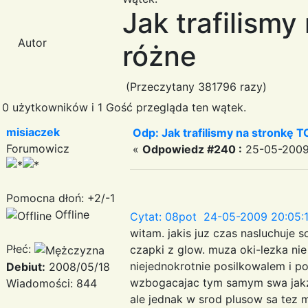
Jak trafilismy
Autor
różne
(Przeczytany 381796 razy)
0 użytkowników i 1 Gość przegląda ten wątek.
misiaczek
Odp: Jak trafilismy na stronkę T
Forumowicz
«
Odpowiedz #240 :
25-05-2009 
Pomocna dłoń: +2/-1
Offline
Cytat: 08pot 24-05-2009 20:05:
witam. jakis juz czas nasluchuje 
Płeć:
czapki z glow. muza oki-lezka ni
niejednokrotnie posilkowalem i p
Debiut:
2008/05/18
wzbogacajac tym samym swa jakz
Wiadomości: 844
ale jednak w srod plusow sa tez 