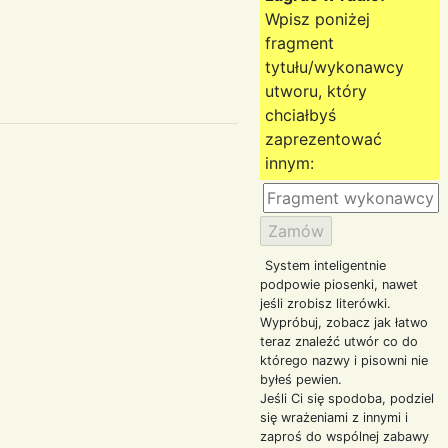
Wpisz poniżej
fragment
tytułu/wykonawcy
utworu, który
chciałbyś
zaprezentować
innym:
System inteligentnie
podpowie piosenki, nawet
jeśli zrobisz literówki.
Wypróbuj, zobacz jak łatwo
teraz znaleźć utwór co do
którego nazwy i pisowni nie
byłeś pewien.
Jeśli Ci się spodoba, podziel
się wrażeniami z innymi i
zaproś do wspólnej zabawy