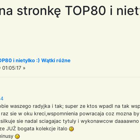
 na stronkę TOP80 i niet
OP80 i nietylko :) Wątki różne
01:05:17 »
14
sobie waszego radyjka i tak; super ze ktos wpadl na tak ws
e raz sie w oku kreci,wspomnienia powracaja coz mozna by 
osilkuje sie nadal sciagajac tytuly i wykonawcow daaaawno
e JUŻ bogata kolekcje italo
minusy