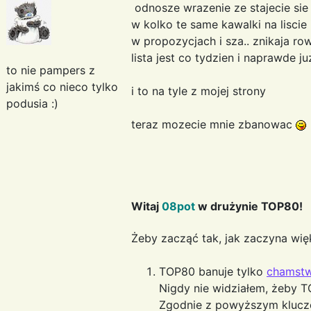
odnosze wrazenie ze stajecie si
w kolko te same kawalki na liscie
w propozycjach i sza.. znikaja ro
lista jest co tydzien i naprawde
to nie pampers z
jakimś co nieco tylko
i to na tyle z mojej strony
podusia :)
teraz mozecie mnie zbanowac
Witaj
08pot
w drużynie TOP80!
Żeby zacząć tak, jak zaczyna wię
TOP80 banuje tylko
chamst
Nigdy nie widziałem, żeby 
Zgodnie z powyższym kluczem