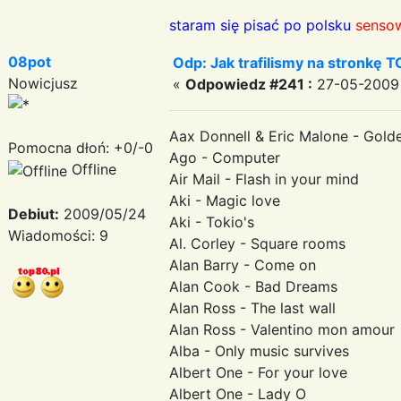
staram się pisać po polsku
sensow
08pot
Odp: Jak trafilismy na stronkę T
Nowicjusz
«
Odpowiedz #241 :
27-05-2009 
Aax Donnell & Eric Malone - Gol
Pomocna dłoń: +0/-0
Ago - Computer
Offline
Air Mail - Flash in your mind
Aki - Magic love
Debiut:
2009/05/24
Aki - Tokio's
Wiadomości: 9
Al. Corley - Square rooms
Alan Barry - Come on
Alan Cook - Bad Dreams
Alan Ross - The last wall
Alan Ross - Valentino mon amour
Alba - Only music survives
Albert One - For your love
Albert One - Lady O