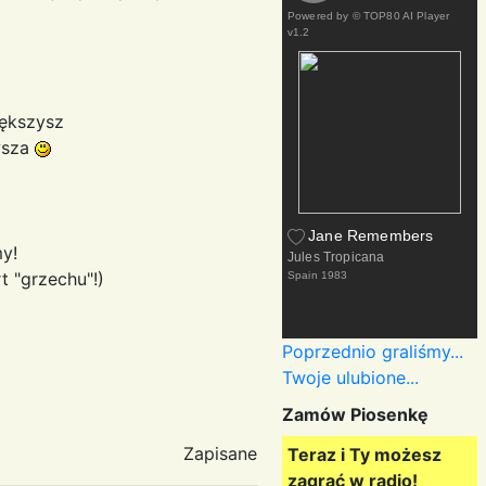
Powered by
© TOP80 AI Player
v1.2
iększysz
awsza
Jane Remembers
y!
Jules Tropicana
t "grzechu"!)
Spain
1983
Poprzednio graliśmy...
Twoje ulubione...
Zamów Piosenkę
Zapisane
Teraz i Ty możesz
zagrać w radio!