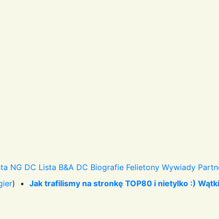
sta NG DC
Lista B&A DC
Biografie
Felietony
Wywiady
Partn
gier
) •
Jak trafilismy na stronkę TOP80 i nietylko :) Wątk