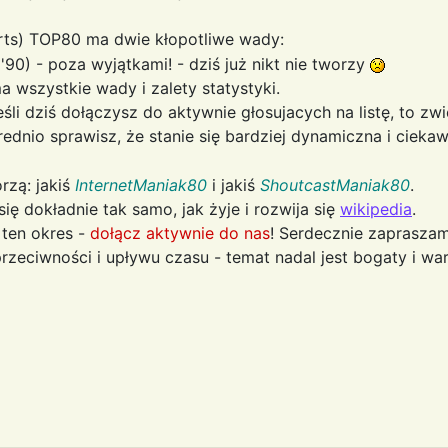
rts) TOP80 ma dwie kłopotliwe wady:
('90) - poza wyjątkami! - dziś już nikt nie tworzy
wszystkie wady i zalety statystyki.
eśli dziś dołączysz do aktywnie głosujacych na listę, to zw
rednio sprawisz, że stanie się bardziej dynamiczna i ciek
rzą: jakiś
InternetManiak80
i jakiś
ShoutcastManiak80
.
się dokładnie tak samo, jak żyje i rozwija się
wikipedia
.
i ten okres -
dołącz aktywnie do nas
! Serdecznie zapraszam
zeciwności i upływu czasu - temat nadal jest bogaty i war