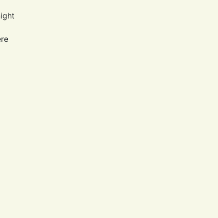
ight
ere