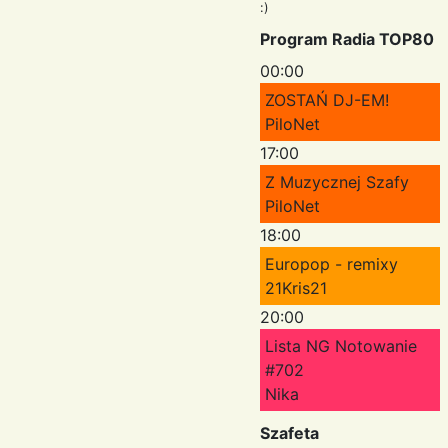
:)
Program Radia TOP80
00:00
ZOSTAŃ DJ-EM!
PiloNet
17:00
Z Muzycznej Szafy
PiloNet
18:00
Europop - remixy
21Kris21
20:00
Lista NG Notowanie
#702
Nika
Szafeta