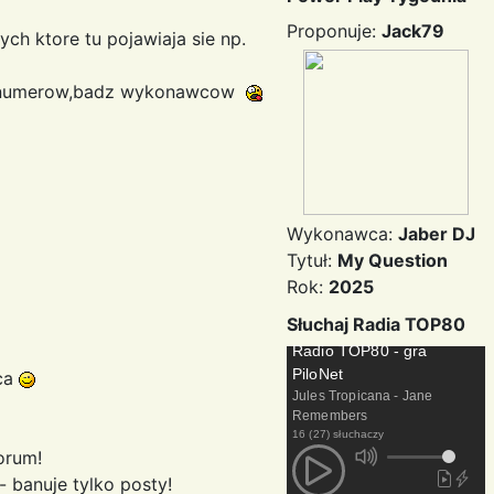
Proponuje:
Jack79
ych ktore tu pojawiaja sie np.
mych numerow,badz wykonawcow
Wykonawca:
Jaber DJ
Tytuł:
My Question
Rok:
2025
Słuchaj Radia TOP80
Radio TOP80 - gra
PiloNet
ńca
Jules Tropicana - Jane
Remembers
16 (27) słuchaczy
orum!
 banuje tylko posty!