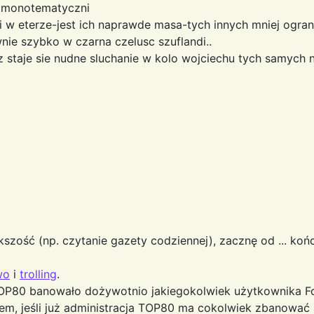
e monotematyczni
 i w eterze-jest ich naprawde masa-tych innych mniej ogran
wnie szybko w czarna czelusc szuflandi..
 juz staje sie nudne sluchanie w kolo wojciechu tych sa
kszość (np. czytanie gazety codziennej), zacznę od ... ko
wo
i
trolling
.
TOP80 banowało dożywotnio jakiegokolwiek użytkownika F
, jeśli już administracja TOP80 ma cokolwiek zbanować -