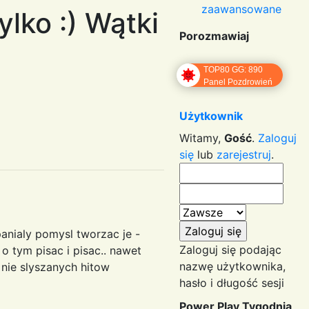
zaawansowane
ylko :) Wątki
Porozmawiaj
TOP80 GG: 890
Panel Pozdrowień
Użytkownik
Witamy,
Gość
.
Zaloguj
się
lub
zarejestruj
.
panialy pomysl tworzac je -
Zaloguj się podając
o tym pisac i pisac.. nawet
nazwę użytkownika,
 nie slyszanych hitow
hasło i długość sesji
Power Play Tygodnia