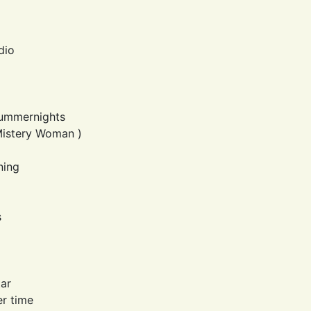
dio
summernights
Mistery Woman )
ning
s
tar
er time