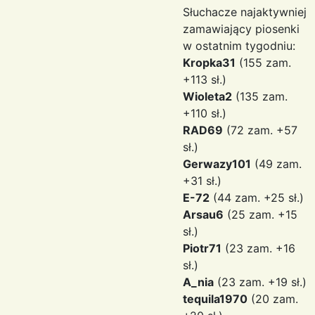
Słuchacze najaktywniej
zamawiający piosenki
w ostatnim tygodniu:
Kropka31
(155 zam.
+113 sł.)
Wioleta2
(135 zam.
+110 sł.)
RAD69
(72 zam. +57
sł.)
Gerwazy101
(49 zam.
+31 sł.)
E-72
(44 zam. +25 sł.)
Arsau6
(25 zam. +15
sł.)
Piotr71
(23 zam. +16
sł.)
A_nia
(23 zam. +19 sł.)
tequila1970
(20 zam.