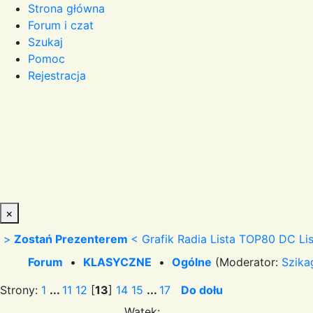
Strona główna
Forum i czat
Szukaj
Pomoc
Rejestracja
×
>
Zostań Prezenterem
<
Grafik Radia
Lista TOP80 DC
Li
Forum
•
KLASYCZNE
•
Ogólne
(Moderator:
Szika
Strony:
1
...
11
12
[
13
]
14
15
...
17
Do dołu
Wątek: