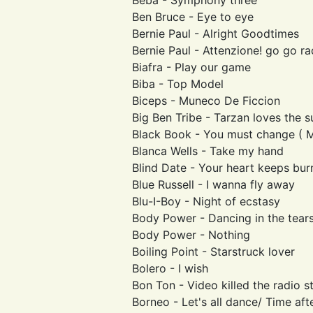
Ben Bruce - Eye to eye
Bernie Paul - Alright Goodtimes
Bernie Paul - Attenzione! go go ra
Biafra - Play our game
Biba - Top Model
Biceps - Muneco De Ficcion
Big Ben Tribe - Tarzan loves the 
Black Book - You must change ( 
Blanca Wells - Take my hand
Blind Date - Your heart keeps bur
Blue Russell - I wanna fly away
Blu-I-Boy - Night of ecstasy
Body Power - Dancing in the tear
Body Power - Nothing
Boiling Point - Starstruck lover
Bolero - I wish
Bon Ton - Video killed the radio s
Borneo - Let's all dance/ Time aft