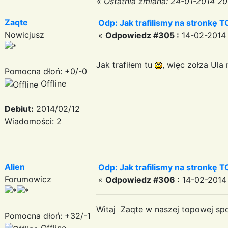
«
Ostatnia zmiana: 24-01-2014 20
Zaqte
Odp: Jak trafilismy na stronkę T
Nowicjusz
«
Odpowiedz #305 :
14-02-2014 
Jak trafiłem tu
, więc zołza Ula
Pomocna dłoń: +0/-0
Offline
Debiut:
2014/02/12
Wiadomości: 2
Alien
Odp: Jak trafilismy na stronkę T
Forumowicz
«
Odpowiedz #306 :
14-02-2014 
Witaj Zaqte w naszej topowej spo
Pomocna dłoń: +32/-1
Offline