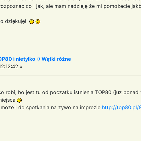
 rozpoznać co i jak, ale mam nadzieję że mi pomożecie jakb
zo dziękuję!
OP80 i nietylko :) Wątki różne
2:12:42 »
 co robi, bo jest tu od poczatku istnienia TOP80 (juz ponad 1
miejsca
 a moze i do spotkania na zywo na imprezie
http://top80.pl/