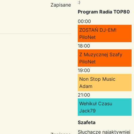
:)
Zapisane
Program Radia TOP80
00:00
ZOSTAŃ DJ-EM!
PiloNet
18:00
Z Muzycznej Szafy
PiloNet
19:00
Non Stop Music
Adam
21:00
Wehikuł Czasu
Jack79
Szafeta
Słuchacze najaktywniej