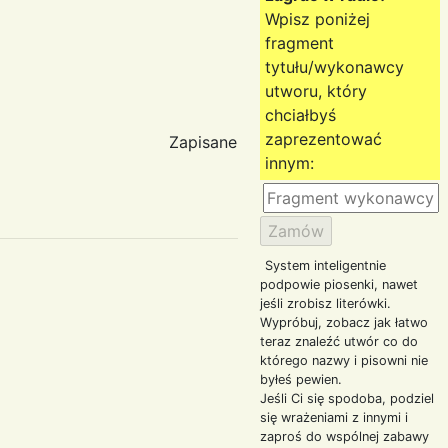
Wpisz poniżej
fragment
tytułu/wykonawcy
utworu, który
chciałbyś
zaprezentować
Zapisane
innym:
System inteligentnie
podpowie piosenki, nawet
jeśli zrobisz literówki.
Wypróbuj, zobacz jak łatwo
teraz znaleźć utwór co do
którego nazwy i pisowni nie
byłeś pewien.
Jeśli Ci się spodoba, podziel
się wrażeniami z innymi i
zaproś do wspólnej zabawy