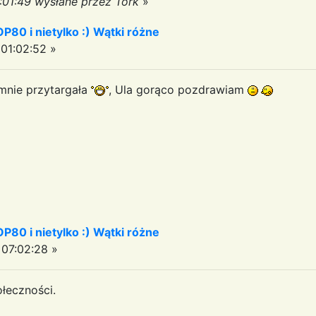
:01:49 wysłane przez Tork
»
OP80 i nietylko :) Wątki różne
01:02:52 »
 mnie przytargała
, Ula gorąco pozdrawiam
OP80 i nietylko :) Wątki różne
07:02:28 »
łeczności.