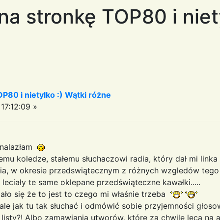
 na stronkę TOP80 i niet
OP80 i nietylko :) Wątki różne
17:12:09 »
 znalazłam
mu koledze, stałemu słuchaczowi radia, który dał mi linka
nia, w okresie przedswiątecznym z różnych wzgledów tego
 leciały te same oklepane przedświąteczne kawałki.....
zało się że to jest to czego mi właśnie trzeba
ale jak tu tak słuchać i odmówić sobie przyjemności głoso
listy?! Albo zamawiania utworów, które za chwilę lecą na a