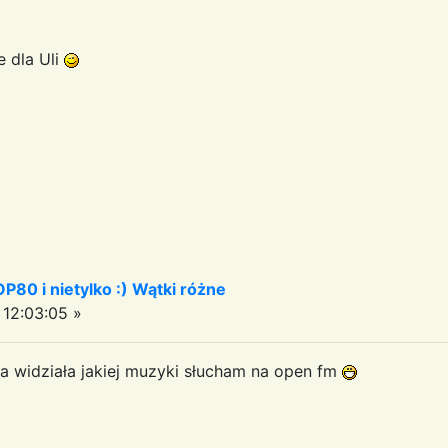
e dla Uli
OP80 i nietylko :) Wątki różne
12:03:05 »
ba widziała jakiej muzyki słucham na open fm