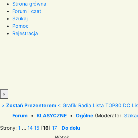
Strona główna
Forum i czat
Szukaj
Pomoc
Rejestracja
×
>
Zostań Prezenterem
<
Grafik Radia
Lista TOP80 DC
Li
Forum
•
KLASYCZNE
•
Ogólne
(Moderator:
Szika
Strony:
1
...
14
15
[
16
]
17
Do dołu
Wątek: