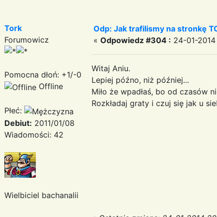
Tork
Odp: Jak trafilismy na stronkę T
Forumowicz
«
Odpowiedz #304 :
24-01-2014 
Witaj Aniu.
Pomocna dłoń: +1/-0
Lepiej późno, niż później...
Offline
Miło że wpadłaś, bo od czasów ni
Rozkładaj graty i czuj się jak u sie
Płeć:
Debiut:
2011/01/08
Wiadomości: 42
Wielbiciel bachanalii