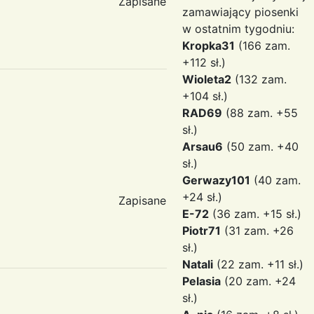
Zapisane
zamawiający piosenki
w ostatnim tygodniu:
Kropka31
(166 zam.
+112 sł.)
Wioleta2
(132 zam.
+104 sł.)
RAD69
(88 zam. +55
sł.)
Arsau6
(50 zam. +40
sł.)
Gerwazy101
(40 zam.
+24 sł.)
Zapisane
E-72
(36 zam. +15 sł.)
Piotr71
(31 zam. +26
sł.)
Natali
(22 zam. +11 sł.)
Pelasia
(20 zam. +24
sł.)