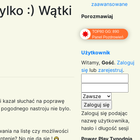
zaawansowane
ylko :) Wątki
Porozmawiaj
TOP80 GG: 890
Panel Pozdrowień
Użytkownik
Witamy,
Gość
.
Zaloguj
się
lub
zarejestruj
.
 i kazał słuchać na poprawę
 pogodnego nastroju nie bylo.
Zaloguj się podając
nazwę użytkownika,
hasło i długość sesji
wania na listę czy możliwości
ntenie? No nie da się !
Power Play Tygodnia