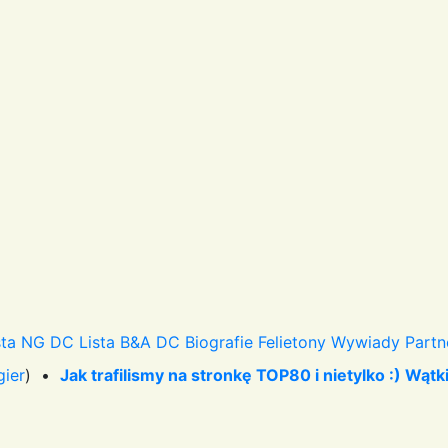
sta NG DC
Lista B&A DC
Biografie
Felietony
Wywiady
Partn
gier
) •
Jak trafilismy na stronkę TOP80 i nietylko :) Wątk