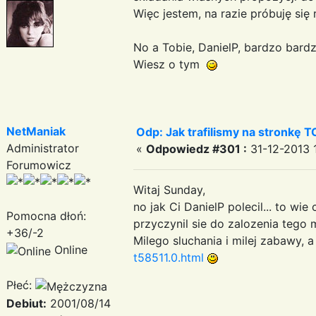
Więc jestem, na razie próbuję się
No a Tobie, DanielP, bardzo bard
Wiesz o tym
NetManiak
Odp: Jak trafilismy na stronkę T
Administrator
«
Odpowiedz #301 :
31-12-2013 1
Forumowicz
Witaj Sunday,
no jak Ci DanielP polecil... to wie
Pomocna dłoń:
przyczynil sie do zalozenia tego 
+36/-2
Milego sluchania i milej zabawy,
Online
t58511.0.html
Płeć:
Debiut:
2001/08/14