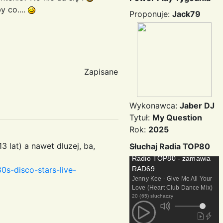
y co....
Proponuje:
Jack79
Zapisane
Wykonawca:
Jaber DJ
Tytuł:
My Question
Rok:
2025
3 lat) a nawet dluzej, ba,
Słuchaj Radia TOP80
Radio TOP80 - zamawia
RAD69
80s-disco-stars-live-
Jenny Kee - Give Me All Your
Love (Heart Club Dance Mix)
20 (65) słuchaczy