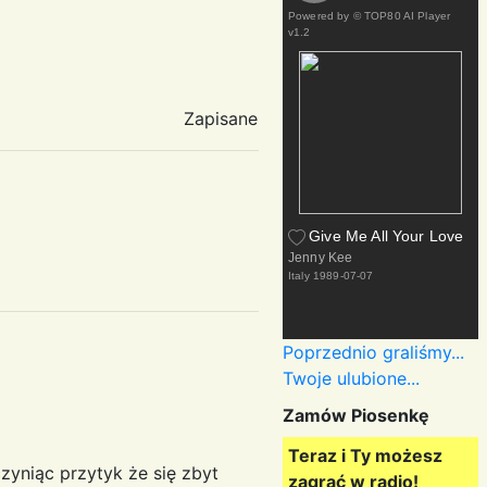
Powered by
© TOP80 AI Player
v1.2
Zapisane
Give Me All Your Love
Jenny Kee
Italy
1989-07-07
Poprzednio graliśmy...
Twoje ulubione...
Zamów Piosenkę
Teraz i Ty możesz
yniąc przytyk że się zbyt
zagrać w radio!