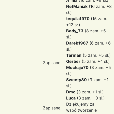
A_nia
(16 zam. +8 sł.)
NetManiak
(16 zam. +8
sł.)
tequila1970
(15 zam.
+12 sł.)
Body_73
(8 zam. +5
sł.)
Darek1967
(6 zam. +6
sł.)
Tarman
(5 zam. +5 sł.)
Gerber
(5 zam. +4 sł.)
Zapisane
Muchajo70
(3 zam. +5
sł.)
Sweety80
(3 zam. +1
sł.)
Dmc
(3 zam. +1 sł.)
Luca
(3 zam. +0 sł.)
Dziękujemy za
Zapisane
współtworzenie