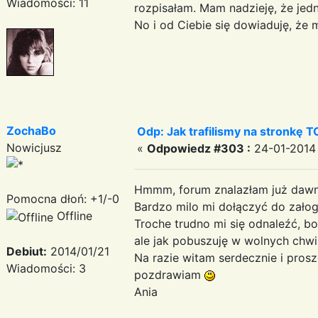
Wiadomości: 11
rozpisałam. Mam nadzieję, że je
No i od Ciebie się dowiaduję, że
ZochaBo
Odp: Jak trafilismy na stronkę T
Nowicjusz
«
Odpowiedz #303 :
24-01-2014 
Hmmm, forum znalazłam już dawno
Pomocna dłoń: +1/-0
Bardzo milo mi dołączyć do zało
Offline
Troche trudno mi się odnaleźć, 
ale jak pobuszuję w wolnych chwi
Debiut:
2014/01/21
Na razie witam serdecznie i prosz
Wiadomości: 3
pozdrawiam
Ania