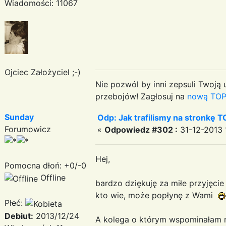
Wiadomości: 11067
Ojciec Założyciel ;-)
Nie pozwól by inni zepsuli Twoją u
przebojów! Zagłosuj na
nową TOP
Sunday
Odp: Jak trafilismy na stronkę T
Forumowicz
«
Odpowiedz #302 :
31-12-2013 
Hej,
Pomocna dłoń: +0/-0
Offline
bardzo dziękuję za miłe przyjęcie
kto wie, może popłynę z Wami
Płeć:
Debiut:
2013/12/24
A kolega o którym wspominałam m