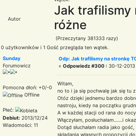
Jak trafilismy
Autor
różne
(Przeczytany 381333 razy)
0 użytkowników i 1 Gość przegląda ten wątek.
Sunday
Odp: Jak trafilismy na stronkę T
Forumowicz
«
Odpowiedz #300 :
30-12-2013 
Witam,
Pomocna dłoń: +0/-0
no to i ja się pochwalę jak się tu
Offline
Otóz dzięki jednemu bardzo dobre
nastroju, kiedy na początku grud
Płeć:
A w każdej stacji od rana do nocy
Debiut:
2013/12/24
Włączyłam, posłuchałam.......i oka
Wiadomości: 11
Dotąd słuchałam radia jako gość, 
składania własnych propozycji do 