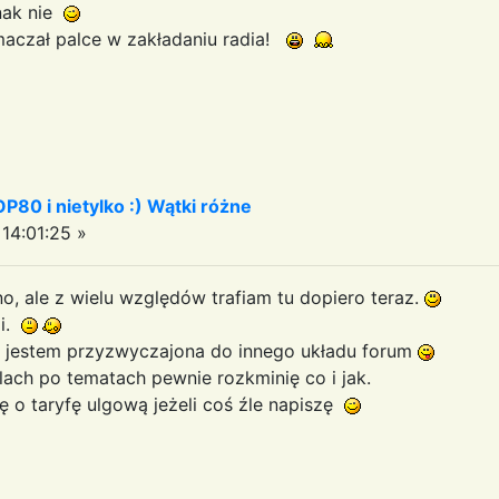
dnak nie
 maczał palce w zakładaniu radia!
OP80 i nietylko :) Wątki różne
14:01:25 »
, ale z wielu względów trafiam tu dopiero teraz.
gi.
bo jestem przyzwyczajona do innego układu forum
lach po tematach pewnie rozkminię co i jak.
ę o taryfę ulgową jeżeli coś źle napiszę