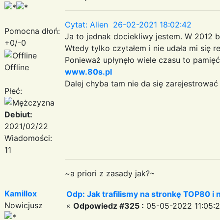
Cytat: Alien 26-02-2021 18:02:42
Pomocna dłoń:
Ja to jednak dociekliwy jestem. W 2012 by
+0/-0
Wtedy tylko czytałem i nie udała mi się reje
Ponieważ upłynęło wiele czasu to pamięć
Offline
www.80s.pl
Dalej chyba tam nie da się zarejestrować (
Płeć:
Debiut:
2021/02/22
Wiadomości:
11
~a priori z zasady jak?~
Kamillox
Odp: Jak trafilismy na stronkę TOP80 i n
Nowicjusz
«
Odpowiedz #325 :
05-05-2022 11:05:2