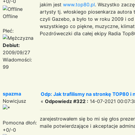
+0/-0
jakim jest
www.top80.pl
. Wszystko zaczę
artysty tj. włoskiego piosenkarza autora
Offline
czyli Gazebo, a było to w roku 2009 i o
wszystkiego co piękne, muzyczne, klimaty
Płeć:
Pozdróweczki dla całej ekipy Radia Top8
Debiut:
2009/09/27
Wiadomości:
99
spazma
Odp: Jak trafilismy na stronkę TOP80 i n
Nowicjusz
«
Odpowiedz #322 :
14-07-2021 00:07:3
zarejestrowałem się bo mi się głos preze
Pomocna dłoń:
maile potwierdzające i akceptacje admina 
+0/-0