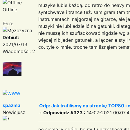
muzyke lubie każdą. od retro do heavy met
Offline
syntchwave i trance też. sam gram tam t
instrumentach. najgorzej na gitarze, ale 
Płeć:
muzyki nie lubi edzielić na gatunki. dla
nie muszę ich szufladkować nigdzie wg 
Debiut:
więcej niż jeden gatunek. a łączenie styli
2021/07/13
co. tyle o mnie. troche tam liznąłem tema
Wiadomości: 2
spazma
Odp: Jak trafilismy na stronkę TOP80 i n
Nowicjusz
«
Odpowiedz #323 :
14-07-2021 00:07:4
no siema w ogóle. bo mi tu przeskoczył