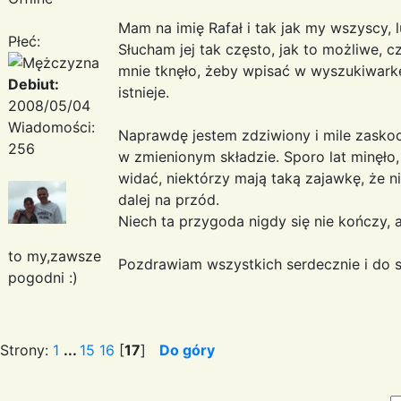
Mam na imię Rafał i tak jak my wszyscy, 
Płeć:
Słucham jej tak często, jak to możliwe, c
mnie tknęło, żeby wpisać w wyszukiwarkę
Debiut:
istnieje.
2008/05/04
Wiadomości:
Naprawdę jestem zdziwiony i mile zaskocz
256
w zmienionym składzie. Sporo lat minęło,
widać, niektórzy mają taką zajawkę, że ni
dalej na przód.
Niech ta przygoda nigdy się nie kończy, a
to my,zawsze
Pozdrawiam wszystkich serdecznie i do s
pogodni :)
Strony:
1
...
15
16
[
17
]
Do góry