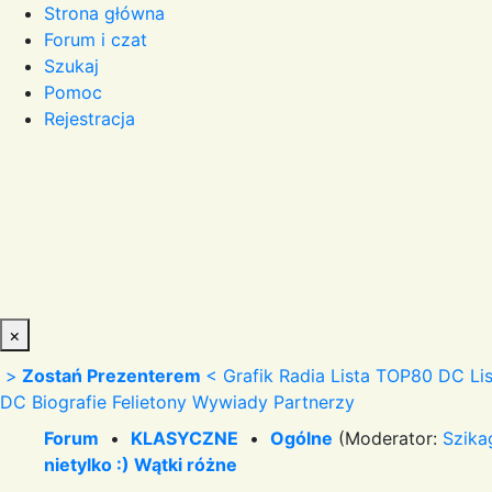
Strona główna
Forum i czat
Szukaj
Pomoc
Rejestracja
×
>
Zostań Prezenterem
<
Grafik Radia
Lista TOP80 DC
Li
DC
Biografie
Felietony
Wywiady
Partnerzy
Forum
•
KLASYCZNE
•
Ogólne
(Moderator:
Szika
nietylko :) Wątki różne