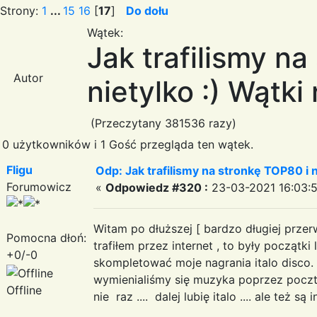
Strony:
1
...
15
16
[
17
]
Do dołu
Wątek:
Jak trafilismy n
Autor
nietylko :) Wątki
(Przeczytany 381536 razy)
0 użytkowników i 1 Gość przegląda ten wątek.
Fligu
Odp: Jak trafilismy na stronkę TOP80 i n
Forumowicz
«
Odpowiedz #320 :
23-03-2021 16:03:5
Witam po dłuższej [ bardzo długiej przer
Pomocna dłoń:
trafiłem przez internet , to były początk
+0/-0
skompletować moje nagrania italo disco. I
wymienialiśmy się muzyka poprzez pocztę
Offline
nie raz .... dalej lubię italo .... ale też są 