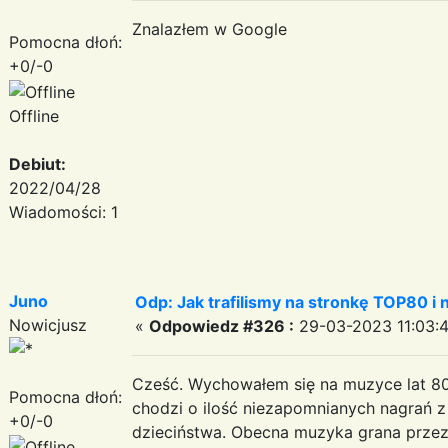
Znalazłem w Google
Pomocna dłoń:
+0/-0
Offline
Debiut:
2022/04/28
Wiadomości: 1
Juno
Odp: Jak trafilismy na stronkę TOP80 i n
Nowicjusz
«
Odpowiedz #326 :
29-03-2023 11:03:4
Cześć. Wychowałem się na muzyce lat 80-t
Pomocna dłoń:
chodzi o ilość niezapomnianych nagrań 
+0/-0
dzieciństwa. Obecna muzyka grana przez r