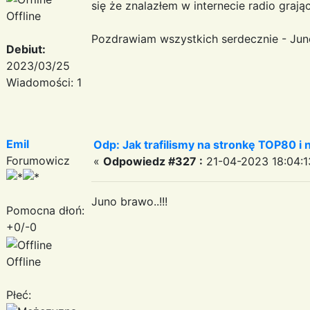
się że znalazłem w internecie radio graj
Offline
Pozdrawiam wszystkich serdecznie - Jun
Debiut:
2023/03/25
Wiadomości: 1
Emil
Odp: Jak trafilismy na stronkę TOP80 i n
Forumowicz
«
Odpowiedz #327 :
21-04-2023 18:04:1
Juno brawo..!!!
Pomocna dłoń:
+0/-0
Offline
Płeć: