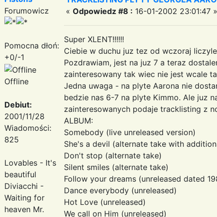
Forumowicz
«
Odpowiedz #8 :
16-01-2002 23:01:47 
Super XLENT!!!!!!
Pomocna dłoń:
Ciebie w duchu juz tez od wczoraj liczy
+0/-1
Pozdrawiam, jest na juz 7 a teraz dostal
zainteresowany tak wiec nie jest wcale ta
Offline
Jedna uwaga - na plyte Aarona nie dosta
bedzie nas 6-7 na plyte Kimmo. Ale juz na
Debiut:
zainteresowanych podaje tracklisting 
2001/11/28
ALBUM:
Wiadomości:
Somebody (live unreleased version)
825
She's a devil (alternate take with additio
Don't stop (alternate take)
Lovables - It's
Silent smiles (alternate take)
beautiful
Follow your dreams (unreleased dated 19
Diviacchi -
Dance everybody (unreleased)
Waiting for
Hot Love (unreleased)
heaven Mr.
We call on Him (unreleased)