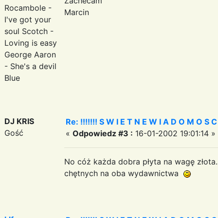
Zachecam
Rocambole -
Marcin
I've got your
soul Scotch -
Loving is easy
George Aaron
- She's a devil
Blue
DJ KRIS
Re: !!!!!!! S W I E T N E W I A D O M O S C I ?
Gość
«
Odpowiedz #3 :
16-01-2002 19:01:14 »
No cóż każda dobra płyta na wagę złota.
chętnych na oba wydawnictwa