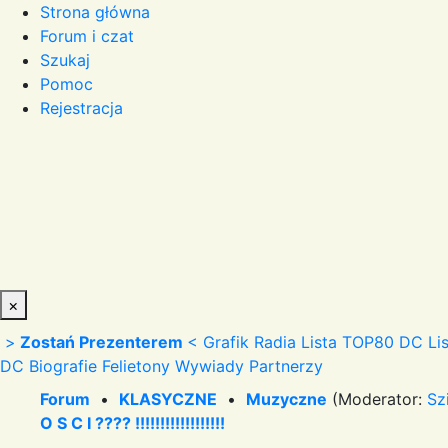
Strona główna
Forum i czat
Szukaj
Pomoc
Rejestracja
×
>
Zostań Prezenterem
<
Grafik Radia
Lista TOP80 DC
Li
DC
Biografie
Felietony
Wywiady
Partnerzy
Forum
•
KLASYCZNE
•
Muzyczne
(Moderator:
Sz
O S C I ???? !!!!!!!!!!!!!!!!!!