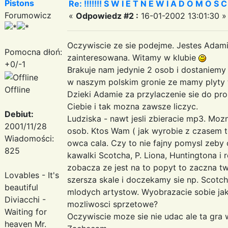
Pistons
Re: !!!!!!! S W I E T N E W I A D O M O S C I ?
Forumowicz
«
Odpowiedz #2 :
16-01-2002 13:01:30 »
Oczywiscie ze sie podejme. Jestes Adami
Pomocna dłoń:
zainteresowana. Witamy w klubie
+0/-1
Brakuje nam jedynie 2 osob i dostaniemy 
w naszym polskim gronie ze mamy plyty ta
Offline
Dzieki Adamie za przylaczenie sie do pr
Ciebie i tak mozna zawsze liczyc.
Debiut:
Ludziska - nawt jesli zbieracie mp3. Mozn
2001/11/28
osob. Ktos Wam ( jak wyrobie z czasem to 
Wiadomości:
owca cala. Czy to nie fajny pomysl zeb
825
kawalki Scotcha, P. Liona, Huntingtona i
zobacza ze jest na to popyt to zaczna t
Lovables - It's
szersza skale i doczekamy sie np. Scotc
beautiful
mlodych artystow. Wyobrazacie sobie ja
Diviacchi -
mozliwosci sprzetowe?
Waiting for
Oczywiscie moze sie nie udac ale ta gra w
heaven Mr.