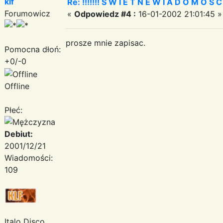
klf
Re: !!!!!!! S W I E T N E W I A D O M O S C I ?
Forumowicz
«
Odpowiedz #4 :
16-01-2002 21:01:45 »
prosze mnie zapisac.
Pomocna dłoń:
+0/-0
Offline
Płeć:
Debiut:
2001/12/21
Wiadomości:
109
Italo Disco,