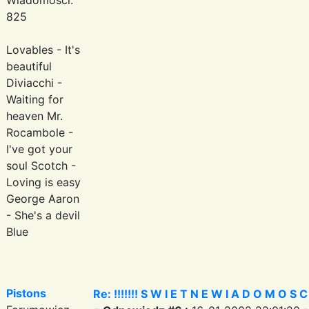
825
Lovables - It's
beautiful
Diviacchi -
Waiting for
heaven Mr.
Rocambole -
I've got your
soul Scotch -
Loving is easy
George Aaron
- She's a devil
Blue
Pistons
Re: !!!!!!! S W I E T N E W I A D O M O S C I ?