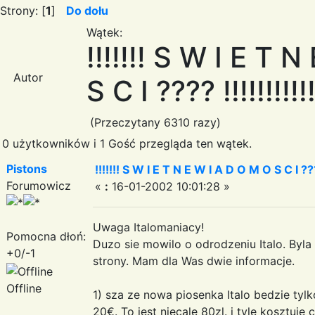
Strony: [
1
]
Do dołu
Wątek:
!!!!!!! S W I E T 
Autor
S C I ???? !!!!!!!!!!!
(Przeczytany 6310 razy)
0 użytkowników i 1 Gość przegląda ten wątek.
Pistons
!!!!!!! S W I E T N E W I A D O M O S C I ???? !
Forumowicz
«
:
16-01-2002 10:01:28 »
Uwaga Italomaniacy!
Pomocna dłoń:
Duzo sie mowilo o odrodzeniu Italo. Byla 
+0/-1
strony. Mam dla Was dwie informacje.
Offline
1) sza ze nowa piosenka Italo bedzie tyl
20€. To jest niecale 80zl. i tyle kosztuj