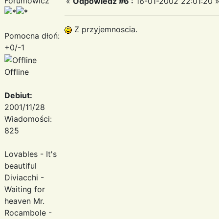
Forumowicz
«
Odpowiedz #6 :
16-01-2002 22:01:20 
Z przyjemnoscia.
Pomocna dłoń:
+0/-1
Offline
Debiut:
2001/11/28
Wiadomości:
825
Lovables - It's
beautiful
Diviacchi -
Waiting for
heaven Mr.
Rocambole -