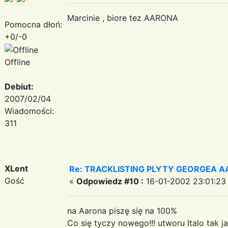
Marcinie , biore tez AARONA
Pomocna dłoń:
+0/-0
Offline
Debiut:
2007/02/04
Wiadomości:
311
XLent
Re: TRACKLISTING PLYTY GEORGEA AA
Gość
«
Odpowiedz #10 :
16-01-2002 23:01:23
na Aarona piszę się na 100%
Co się tyczy nowego!!! utworu Italo tak j