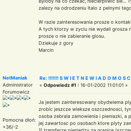
Byloby na co czekac, niecierpliwic sie..
zalezy na odrodzeniu Italo z pelnymi te
W razie zainteresowania prosze o kontakt
A tych ktorzy w zyciu nie wydali grosza na
prosze o nie zabieranie glosu.
Dziekuje z gory
Marcin
NetManiak
Re: !!!!!!! S W I E T N E W I A D O M O S C I ?
Administrator
«
Odpowiedz #1 :
16-01-2002 11:01:01 »
Forumowicz
Ja jestem zainteresowany obydwiema plyt
zrobic jeszcze wieksze oszczednosci, tym
osoba zebrala zamowienia i pieniazki, a 
Pomocna dłoń:
jej zawartosc po osobach ktore plyty zam
+36/-2
1) transferze pieniedzy za granice (szcze