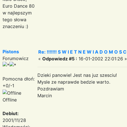
Euro Dance 80
w najlepszym
tego słowa
znaczeniu :)
Pistons
Re: !!!!!!! S W I E T N E W I A D O M O S C I ?
Forumowicz
«
Odpowiedz #5 :
16-01-2002 22:01:26 »
Dzieki panowie! Jest nas juz szesciu!
Pomocna dłoń:
Mysle ze naprawde bedzie warto.
+0/-1
Pozdrawiam
Marcin
Offline
Debiut:
2001/11/28
Wiadomości: