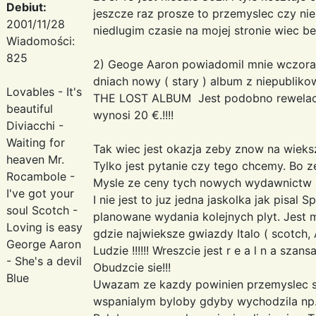
Debiut:
jeszcze raz prosze to przemyslec czy nie
2001/11/28
niedlugim czasie na mojej stronie wiec 
Wiadomości:
825
2) Geoge Aaron powiadomil mnie wczoraj 
dniach nowy ( stary ) album z niepublikow
Lovables - It's
THE LOST ALBUM Jest podobno rewelacyj
beautiful
wynosi 20 €.!!!!
Diviacchi -
Waiting for
Tak wiec jest okazja zeby znow na wieksz
heaven Mr.
Tylko jest pytanie czy tego chcemy. Bo 
Rocambole -
Mysle ze ceny tych nowych wydawnictw 
I've got your
I nie jest to juz jedna jaskolka jak pisa
soul Scotch -
planowane wydania kolejnych plyt. Jest 
Loving is easy
gdzie najwieksze gwiazdy Italo ( scotch,
George Aaron
Ludzie !!!!!! Wreszcie jest r e a l n a szansa
- She's a devil
Obudzcie sie!!!
Blue
Uwazam ze kazdy powinien przemyslec so
wspanialym byloby gdyby wychodzila np. 