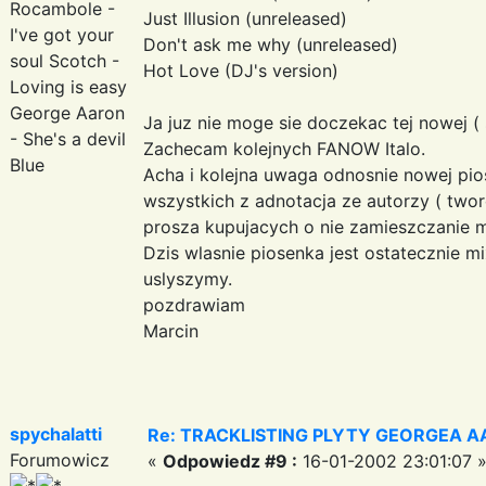
Rocambole -
Just Illusion (unreleased)
I've got your
Don't ask me why (unreleased)
soul Scotch -
Hot Love (DJ's version)
Loving is easy
George Aaron
Ja juz nie moge sie doczekac tej nowej ( s
- She's a devil
Zachecam kolejnych FANOW Italo.
Blue
Acha i kolejna uwaga odnosnie nowej pios
wszystkich z adnotacja ze autorzy ( twor
prosza kupujacych o nie zamieszczanie mp
Dzis wlasnie piosenka jest ostatecznie 
uslyszymy.
pozdrawiam
Marcin
spychalatti
Re: TRACKLISTING PLYTY GEORGEA AA
Forumowicz
«
Odpowiedz #9 :
16-01-2002 23:01:07 