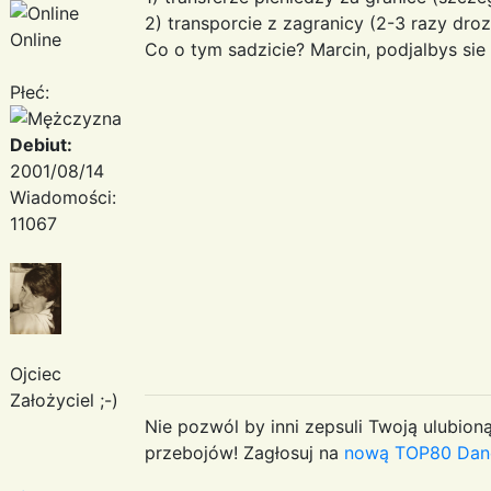
2) transporcie z zagranicy (2-3 razy dro
Online
Co o tym sadzicie? Marcin, podjalbys sie 
Płeć:
Debiut:
2001/08/14
Wiadomości:
11067
Ojciec
Założyciel ;-)
Nie pozwól by inni zepsuli Twoją ulubioną
przebojów! Zagłosuj na
nową TOP80 Dan