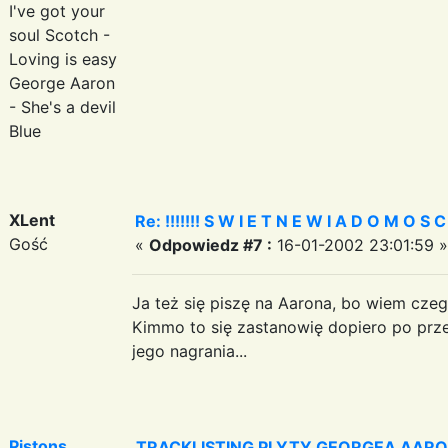
I've got your
soul Scotch -
Loving is easy
George Aaron
- She's a devil
Blue
XLent
Re: !!!!!!! S W I E T N E W I A D O M O S C I ?
Gość
«
Odpowiedz #7 :
16-01-2002 23:01:59 »
Ja też się piszę na Aarona, bo wiem cze
Kimmo to się zastanowię dopiero po prze
jego nagrania...
Pistons
TRACKLISTING PLYTY GEORGEA AARON