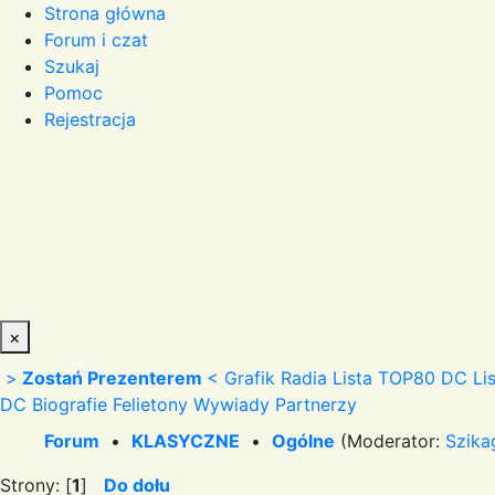
Strona główna
Forum i czat
Szukaj
Pomoc
Rejestracja
×
>
Zostań Prezenterem
<
Grafik Radia
Lista TOP80 DC
Li
DC
Biografie
Felietony
Wywiady
Partnerzy
Forum
•
KLASYCZNE
•
Ogólne
(Moderator:
Szika
Strony: [
1
]
Do dołu