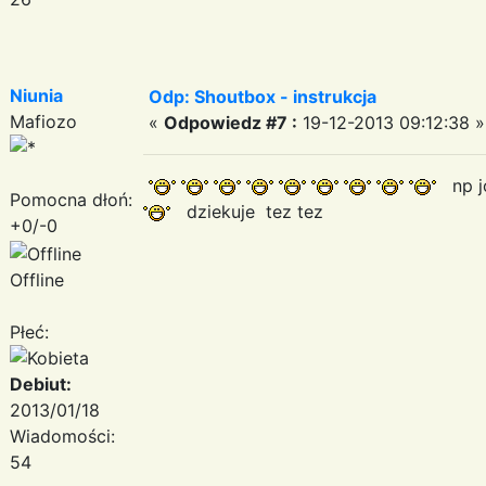
Niunia
Odp: Shoutbox - instrukcja
Mafiozo
«
Odpowiedz #7 :
19-12-2013 09:12:38 »
np jo
Pomocna dłoń:
dziekuje tez tez
+0/-0
Offline
Płeć:
Debiut:
2013/01/18
Wiadomości:
54