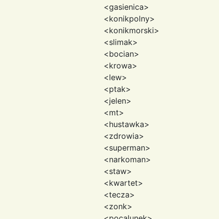
<gasienica>
<konikpolny>
<konikmorski>
<slimak>
<bocian>
<krowa>
<lew>
<ptak>
<jelen>
<mt>
<hustawka>
<zdrowia>
<superman>
<narkoman>
<staw>
<kwartet>
<tecza>
<zonk>
<pocalunek>