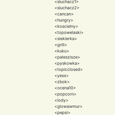
<sluchacz1>
<sluchacz2>
<cancan>
<hungry>
<koscielny>
<topowelaski>
<siekierka>
<grill>
<kuku>
<paleszisze>
<pyskowka>
<topicclosed>
<yess>
<zbok>
<ocena10>
<popcorn>
<lody>
<glowawmur>
<pepsi>