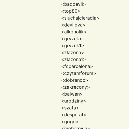
<baddevil>
<top80>
<sluchajcieradia>
<devilova>
<alkoholik>
<gryzek>
<gryzek1>
<zlazona>
<zlazona1>
<fcbarcelona>
<czytamforum>
<dobranoc>
<zakrecony>
<balwan>
<urodziny>
<szafa>
<desperat>
<gogo>
<moherowa>