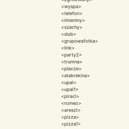
<wyspa>
<telefon>
<imieniny>
<szachy>
<slub>
<grupowafotka>
<link>
<party2>
<trumna>
<placze>
<atakrekina>
<upal>
<upal1>
<piraci>
<romeo>
<areszt>
<pizza>
<pizza1>