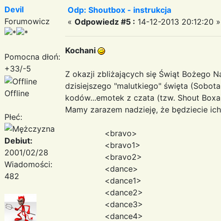
Devil
Odp: Shoutbox - instrukcja
Forumowicz
«
Odpowiedz #5 :
14-12-2013 20:12:20 »
Kochani
Pomocna dłoń:
+33/-5
Z okazji zbliżających się Świąt Bożego N
dzisiejszego "malutkiego" święta (Sobo
Offline
kodów...emotek z czata (tzw. Shout Boxa
Mamy zarazem nadzieję, że będziecie ich
Płeć:
<bravo>
Debiut:
<bravo1>
2001/02/28
<bravo2>
Wiadomości:
<dance>
482
<dance1>
<dance2>
<dance3>
<dance4>