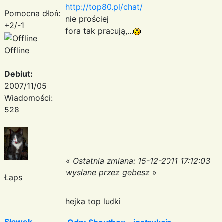
http://top80.pl/chat/
Pomocna dłoń:
nie prościej
+2/-1
fora tak pracują,...
Offline
Debiut:
2007/11/05
Wiadomości:
528
«
Ostatnia zmiana: 15-12-2011 17:12:03
wysłane przez gebesz
»
Łaps
hejka top ludki
Sławek
Odp: Shoutbox - instrukcja