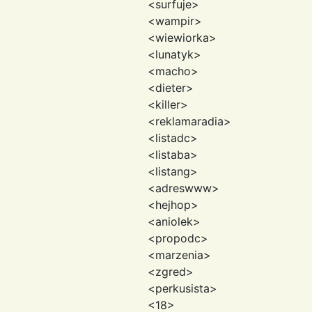
<surfuje>
<wampir>
<wiewiorka>
<lunatyk>
<macho>
<dieter>
<killer>
<reklamaradia>
<listadc>
<listaba>
<listang>
<adreswww>
<hejhop>
<aniolek>
<propodc>
<marzenia>
<zgred>
<perkusista>
<18>