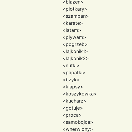
<blazen>
<plotkary>
<szampan>
<karate>
<latam>
<plywam>
<pogrzeb>
<lajkonik1>
<lajkonik2>
<nutki>
<papatki>
<bzyk>
<klapsy>
<koszykowka>
<kucharz>
<gotuje>
<proca>
<samobojca>
<wnerwiony>