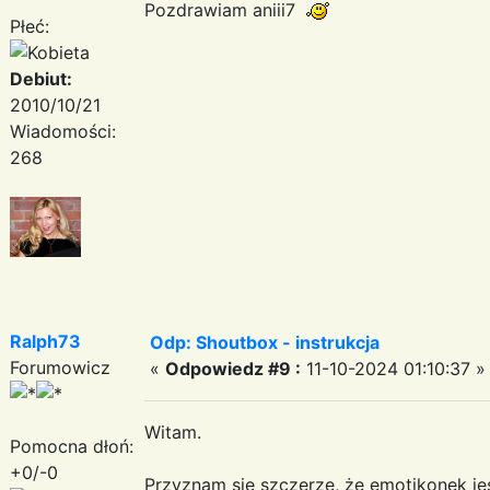
Pozdrawiam aniii7
Płeć:
Debiut:
2010/10/21
Wiadomości:
268
Ralph73
Odp: Shoutbox - instrukcja
Forumowicz
«
Odpowiedz #9 :
11-10-2024 01:10:37 »
Witam.
Pomocna dłoń:
+0/-0
Przyznam się szczerze, że emotikonek je