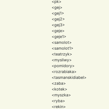
<pk>
<gej>
<gej1>
<gej2>
<gej3>
<geje>
<geje1>
<samolot>
<samolot1>
<teatrzyk>
<mysliwy>
<pomidory>
<rozrabiaka>
<tasmanskidiabel>
<zaba>
<kotek>
<myszka>
<ryba>
<rekin>