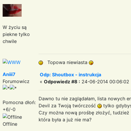
W życiu są
piekne tylko
chwile
Topowa niewiasta
Aniii7
Odp: Shoutbox - instrukcja
Forumowicz
«
Odpowiedz #8 :
24-06-2014 00:06:02 
Dawno tu nie zaglądałam, lista nowych 
Pomocna dłoń:
Devil za Twoją twórczość
tylko gdybyś
+6/-0
Czy można nową prośbę złożyć, tudzież 
która była a już nie ma?
Offline