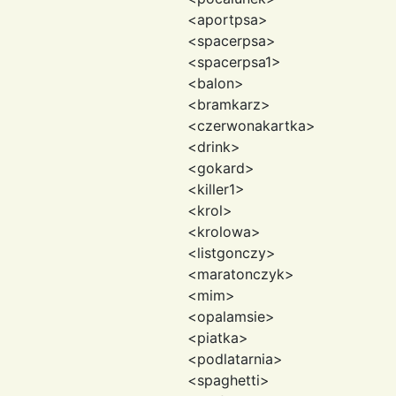
<aportpsa>
<spacerpsa>
<spacerpsa1>
<balon>
<bramkarz>
<czerwonakartka>
<drink>
<gokard>
<killer1>
<krol>
<krolowa>
<listgonczy>
<maratonczyk>
<mim>
<opalamsie>
<piatka>
<podlatarnia>
<spaghetti>