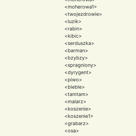
<moherowa1>
<twojezdrowie>
<luzik>
<rabin>
<kibic>
<serduszka>
<barman>
<bzybzy>
<spragniony>
<dyrygent>
<piwo>
<bleble>
<tamtam>
<malarz>
<koszenie>
<koszenie1>
<grabarz>
<osa>