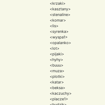
<krzaki>
<kasztany>
<stenaline>
<komar>
<lis>
<syrenka>
<wyspa1>
<opalanko>
<lot>
<pijaki>
<hyhy>
<buuu>
<muza>
<plotki>
<katar>
<beksa>
<kaczuchy>
<placze1>
<budzik>