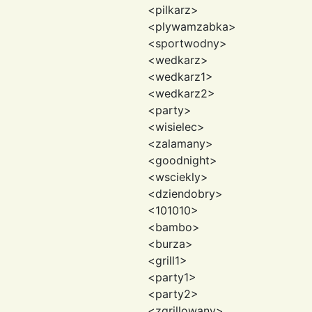
<pilkarz>
<plywamzabka>
<sportwodny>
<wedkarz>
<wedkarz1>
<wedkarz2>
<party>
<wisielec>
<zalamany>
<goodnight>
<wsciekly>
<dziendobry>
<101010>
<bambo>
<burza>
<grill1>
<party1>
<party2>
<zgrillowany>