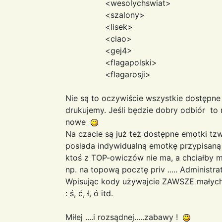
<wesolychswiat>
<szalony>
<lisek>
<ciao>
<gej4>
<flagapolski>
<flagarosji>
Nie są to oczywiście wszystkie dostępne
drukujemy. Jeśli będzie dobry odbiór to 
nowe
Na czacie są już też dostępne emotki t
posiada indywidualną emotkę przypisaną d
ktoś z TOP-owiczów nie ma, a chciałby m
np. na topową pocztę priv ..... Administr
Wpisując kody używajcie ZAWSZE małych l
: ś, ć, ł, ó itd.
Miłej ....i rozsądnej.....zabawy !