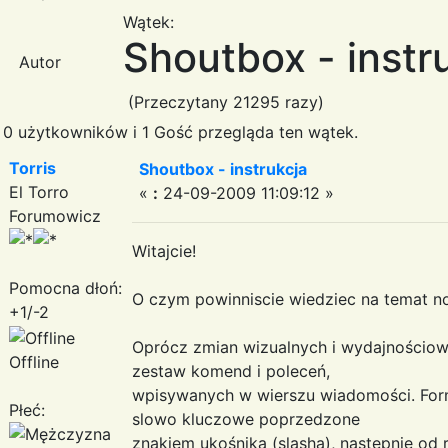
Wątek:
Shoutbox - instr
Autor
(Przeczytany 21295 razy)
0 użytkowników i 1 Gość przegląda ten wątek.
Torris
Shoutbox - instrukcja
El Torro
«
:
24-09-2009 11:09:12 »
Forumowicz
Witajcie!
Pomocna dłoń:
O czym powinniscie wiedziec na temat 
+1/-2
Oprócz zmian wizualnych i wydajnościow
Offline
zestaw komend i poleceń,
wpisywanych w wierszu wiadomości. Form
Płeć:
slowo kluczowe poprzedzone
znakiem ukośnika (slasha), nastepnie od 