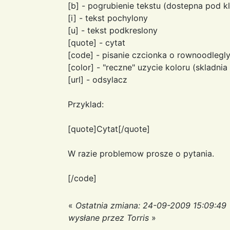
[b] - pogrubienie tekstu (dostepna pod 
[i] - tekst pochylony
[u] - tekst podkreslony
[quote] - cytat
[code] - pisanie czcionka o rownoodlegl
[color] - "reczne" uzycie koloru (skladni
[url] - odsylacz
Przyklad:
[quote]Cytat[/quote]
W razie problemow prosze o pytania.
[/code]
«
Ostatnia zmiana: 24-09-2009 15:09:49
wysłane przez Torris
»