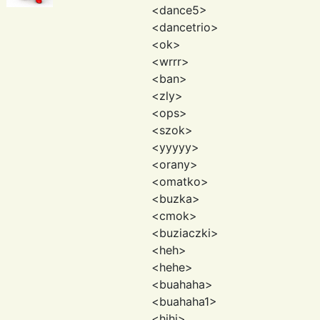
<dance5>
<dancetrio>
<ok>
<wrrr>
<ban>
<zly>
<ops>
<szok>
<yyyyy>
<orany>
<omatko>
<buzka>
<cmok>
<buziaczki>
<heh>
<hehe>
<buahaha>
<buahaha1>
<hihi>