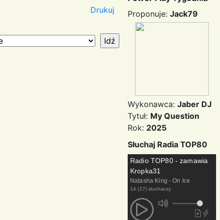
Drukuj
Proponuje:
Jack79
Wykonawca:
Jaber DJ
Tytuł:
My Question
Rok:
2025
Słuchaj Radia TOP80
Radio TOP80 - zamawia
Kropka31
Natasha King - On Ice
14 (17) słuchaczy