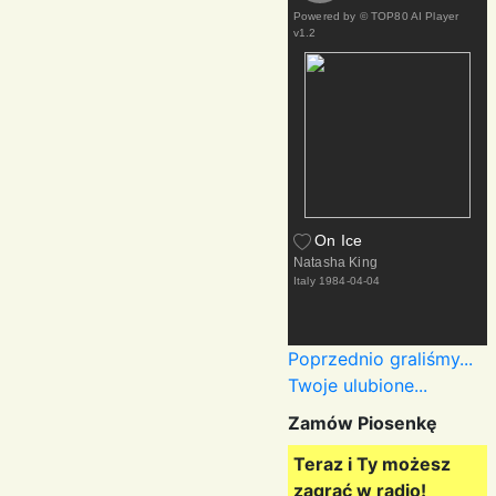
Powered by
© TOP80 AI Player
v1.2
On Ice
Natasha King
Italy
1984-04-04
Poprzednio graliśmy...
Twoje ulubione...
Zamów Piosenkę
Teraz i Ty możesz
zagrać w radio!