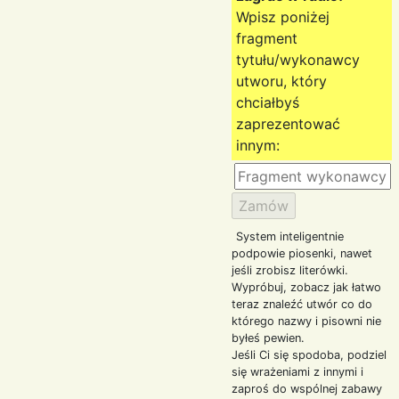
Wpisz poniżej
fragment
tytułu/wykonawcy
utworu, który
chciałbyś
zaprezentować
innym:
System inteligentnie
podpowie piosenki, nawet
jeśli zrobisz literówki.
Wypróbuj, zobacz jak łatwo
teraz znaleźć utwór co do
którego nazwy i pisowni nie
byłeś pewien.
Jeśli Ci się spodoba, podziel
się wrażeniami z innymi i
zaproś do wspólnej zabawy