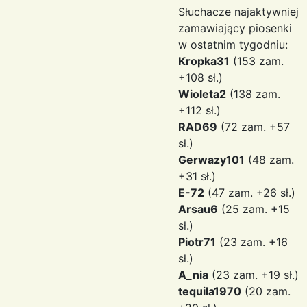
Słuchacze najaktywniej
zamawiający piosenki
w ostatnim tygodniu:
Kropka31
(153 zam.
+108 sł.)
Wioleta2
(138 zam.
+112 sł.)
RAD69
(72 zam. +57
sł.)
Gerwazy101
(48 zam.
+31 sł.)
E-72
(47 zam. +26 sł.)
Arsau6
(25 zam. +15
sł.)
Piotr71
(23 zam. +16
sł.)
A_nia
(23 zam. +19 sł.)
tequila1970
(20 zam.