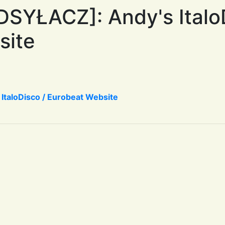
SYŁACZ]: Andy's Italo
site
taloDisco / Eurobeat Website