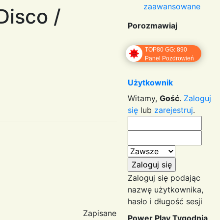
zaawansowane
Disco /
Porozmawiaj
TOP80 GG: 890
Panel Pozdrowień
Użytkownik
Witamy,
Gość
.
Zaloguj
się
lub
zarejestruj
.
Zaloguj się podając
nazwę użytkownika,
hasło i długość sesji
Zapisane
Power Play Tygodnia