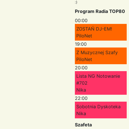
:)
Program Radia TOP80
00:00
ZOSTAŃ DJ-EM!
PiloNet
19:00
Z Muzycznej Szafy
PiloNet
20:00
Lista NG Notowanie
#702
Nika
22:00
Sobotnia Dyskoteka
Nika
Szafeta