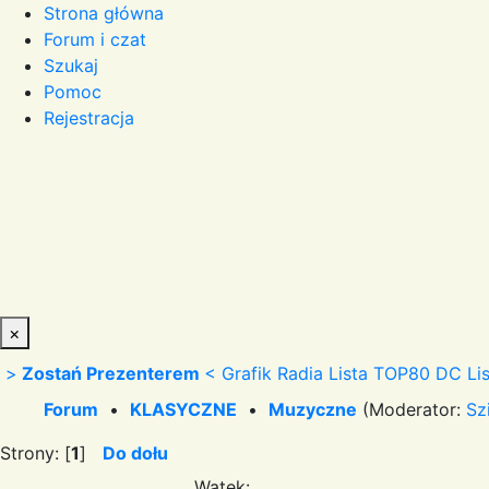
Strona główna
Forum i czat
Szukaj
Pomoc
Rejestracja
×
>
Zostań Prezenterem
<
Grafik Radia
Lista TOP80 DC
Li
Forum
•
KLASYCZNE
•
Muzyczne
(Moderator:
Sz
Strony: [
1
]
Do dołu
Wątek: