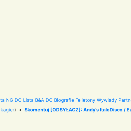
sta NG DC
Lista B&A DC
Biografie
Felietony
Wywiady
Partn
ikagier
) •
Skomentuj [ODSYŁACZ]: Andy's ItaloDisco / E