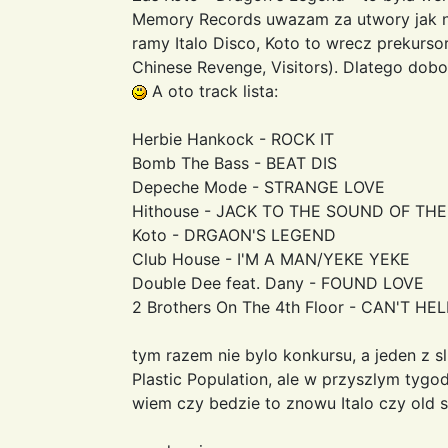
Memory Records uwazam za utwory jak na
ramy Italo Disco, Koto to wrecz prekur
Chinese Revenge, Visitors). Dlatego dobo
A oto track lista:
Herbie Hankock - ROCK IT
Bomb The Bass - BEAT DIS
Depeche Mode - STRANGE LOVE
Hithouse - JACK TO THE SOUND OF T
Koto - DRGAON'S LEGEND
Club House - I'M A MAN/YEKE YEKE
Double Dee feat. Dany - FOUND LOVE
2 Brothers On The 4th Floor - CAN'T H
tym razem nie bylo konkursu, a jeden z s
Plastic Population, ale w przyszlym tygo
wiem czy bedzie to znowu Italo czy old 