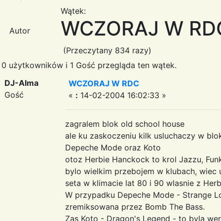
Wątek:
WCZORAJ W RD
Autor
(Przeczytany 834 razy)
0 użytkowników i 1 Gość przegląda ten wątek.
DJ-Alma
WCZORAJ W RDC
Gość
«
:
14-02-2004 16:02:33 »
zagralem blok old school house
ale ku zaskoczeniu kilk usluchaczy w bl
Depeche Mode oraz Koto
otoz Herbie Hanckock to krol Jazzu, Fun
bylo wielkim przebojem w klubach, wiec 
seta w klimacie lat 80 i 90 wlasnie z He
W przypadku Depeche Mode - Strange Lov
zremiksowana przez Bomb The Bass.
Zas Koto - Dragon's Legend - to byla wer