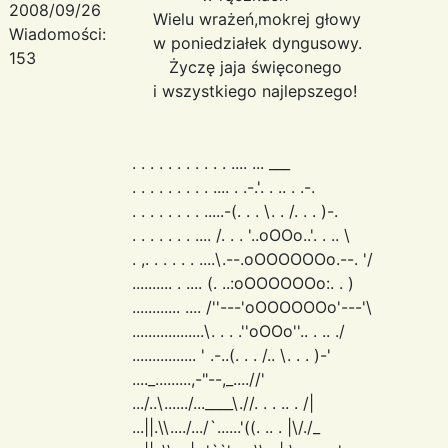
2008/09/26
Wielu wrażeń,mokrej głowy
Wiadomości:
w poniedziałek dyngusowy.
153
Życzę jaja święconego
i wszystkiego najlepszego!
. . . . . . . . . . . .... ... ___
. . . . . . . . . .... . .-.'. . .. . .-.
. . . . . . . . .....-(. . . \. . /. . . )-.
. . . . . . . .... /. . . '..oOOo..'. . .. \
. ,. . . . . . ....\.--.oOOOOOOo.--. '/
.......... . .... (. ..:oOOOOOOo:. . )
............ .... /''---'oOOOOOOo'---'\
..................\. . . .''oOOo''.. . .. ./
................ ' .-..(. . . /.. \. . . )-'
...._.........,-"--,_....//'
.../..\....../...____\.//. . . .. . /|
...||.\\..../.../`......'((. .. . |\/./_