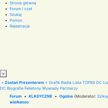
Strona główna
Forum i czat
Szukaj
Pomoc
Rejestracja
×
>
Zostań Prezenterem
<
Grafik Radia
Lista TOP80 DC
Li
DC
Biografie
Felietony
Wywiady
Partnerzy
Forum
•
KLASYCZNE
•
Ogólne
(Moderator:
Szika
wielkanoc