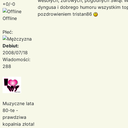
wesołych, zdrowych, pogodnych Świąt Wi
+0/-0
dyngusa i dobrego humoru wszystkim t
pozdrowieniem tristan86
Offline
Płeć:
Debiut:
2008/07/18
Wiadomości:
288
Muzyczne lata
80-te -
prawdziwa
kopalnia złota!