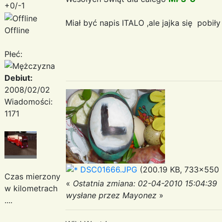
+0/-1
Miał być napis ITALO ,ale jajka się pobiły
Offline
Płeć:
Debiut:
2008/02/02
Wiadomości:
1171
DSC01666.JPG
(200.19 KB, 733x550 -
Czas mierzony
«
Ostatnia zmiana: 02-04-2010 15:04:39
w kilometrach
wysłane przez Mayonez
»
....