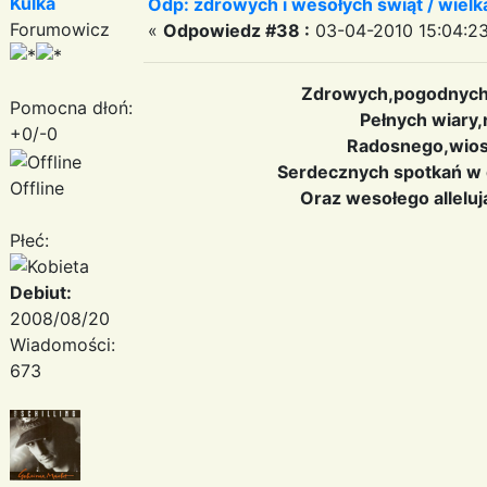
Kulka
Odp: zdrowych i wesołych świąt / wiel
Forumowicz
«
Odpowiedz #38 :
03-04-2010 15:04:23
Zdrowych,pogodnych 
Pomocna dłoń:
Pełnych wiary,n
+0/-0
Radosnego,wios
Serdecznych spotkań w gr
Offline
Oraz wesołego allel
Płeć:
Debiut:
2008/08/20
Wiadomości:
673