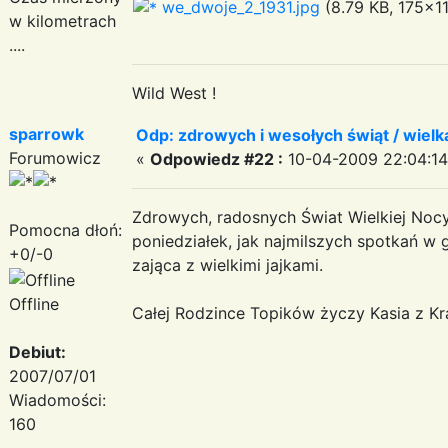
we_dwoje_2_1931.jpg
(8.79 KB, 175x11
w kilometrach
....
Wild West !
sparrowk
Odp: zdrowych i wesołych świąt / wiel
Forumowicz
«
Odpowiedz #22 :
10-04-2009 22:04:14
Zdrowych, radosnych Świat Wielkiej Noc
Pomocna dłoń:
poniedziałek, jak najmilszych spotkań w 
+0/-0
zająca z wielkimi jajkami.
Offline
Całej Rodzince Topików życzy Kasia z K
Debiut:
2007/07/01
Wiadomości:
160