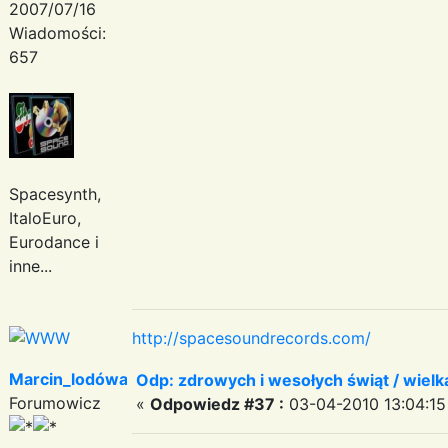
2007/07/16
Wiadomości:
657
Spacesynth,
ItaloEuro,
Eurodance i
inne...
http://spacesoundrecords.com/
Marcin_lodówa
Odp: zdrowych i wesołych świąt / wiel
Forumowicz
«
Odpowiedz #37 :
03-04-2010 13:04:15