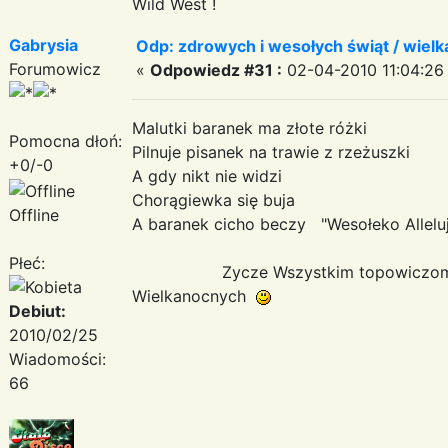
Wild West !
Gabrysia
Odp: zdrowych i wesołych świąt / wiel
Forumowicz
«
Odpowiedz #31 :
02-04-2010 11:04:26
Malutki baranek ma złote różki
Pomocna dłoń:
Pilnuje pisanek na trawie z rzeżuszki
+0/-0
A gdy nikt nie widzi
Chorągiewka się buja
Offline
A baranek cicho beczy "Wesołeko Allelu
Płeć:
Zycze Wszystkim topowiczom miły
Wielkanocnych
Debiut:
2010/02/25
Wiadomości:
66