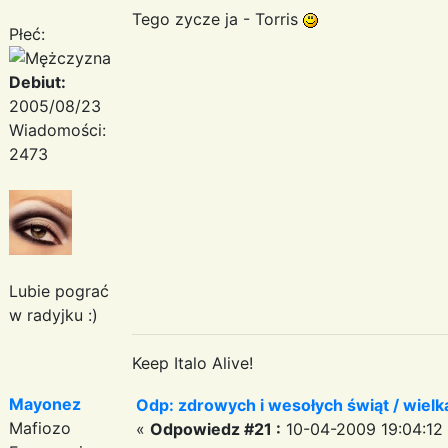
Tego zycze ja - Torris
Płeć:
Debiut:
2005/08/23
Wiadomości:
2473
Lubie pograć
w radyjku :)
Keep Italo Alive!
Mayonez
Odp: zdrowych i wesołych świąt / wiel
Mafiozo
«
Odpowiedz #21 :
10-04-2009 19:04:12