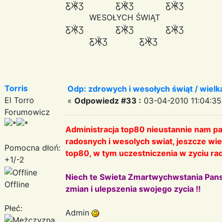
Ƹ̵̡Ӝ̵̨̄Ʒ Ƹ̵̡Ӝ̵̨̄Ʒ Ƹ̵̡Ӝ̵̨̄Ʒ
WESOŁYCH ŚWIĄT
Ƹ̵̡Ӝ̵̨̄Ʒ Ƹ̵̡Ӝ̵̨̄Ʒ Ƹ̵̡Ӝ̵̨̄Ʒ
Ƹ̵̡Ӝ̵̨̄Ʒ Ƹ̵̡Ӝ̵̨̄Ʒ
Torris
Odp: zdrowych i wesołych świąt / wiel
El Torro
«
Odpowiedz #33 :
03-04-2010 11:04:35
Forumowicz
Administracja top80 nieustannie nam 
radosnych i wesolych swiat, jeszcze wi
Pomocna dłoń:
top80, w tym uczestniczenia w zyciu r
+1/-2
Niech te Swieta Zmartwychwstania Pans
Offline
zmian i ulepszenia swojego zycia !!
Płeć:
Admin