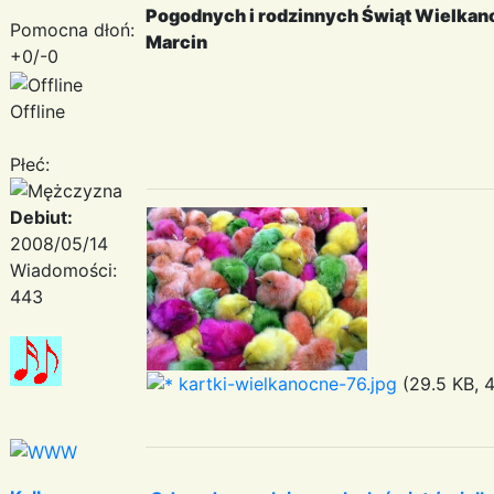
Pogodnych i rodzinnych Świąt Wielkan
Pomocna dłoń:
Marcin
+0/-0
Offline
Płeć:
Debiut:
2008/05/14
Wiadomości:
443
kartki-wielkanocne-76.jpg
(29.5 KB, 