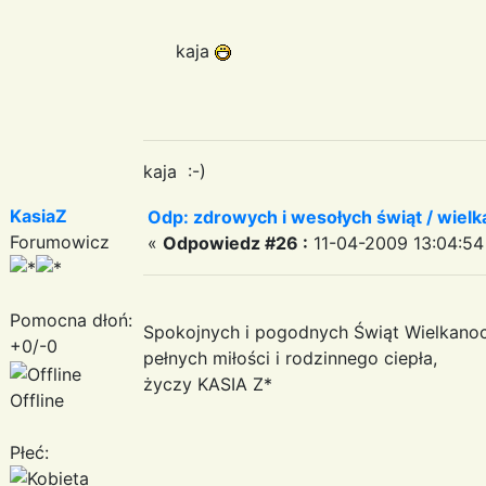
kaja
kaja :-)
KasiaZ
Odp: zdrowych i wesołych świąt / wiel
Forumowicz
«
Odpowiedz #26 :
11-04-2009 13:04:54
Pomocna dłoń:
Spokojnych i pogodnych Świąt Wielkano
+0/-0
pełnych miłości i rodzinnego ciepła,
życzy KASIA Z*
Offline
Płeć: