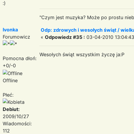
:)
"Czym jest muzyka? Może po prostu niebe
Ivonka
Odp: zdrowych i wesołych świąt / wiel
Forumowicz
«
Odpowiedz #35 :
03-04-2010 13:04:43
Wesołych świąt wszystkim życzę ja:P
Pomocna dłoń:
+0/-0
Offline
Płeć:
Debiut:
2009/10/27
Wiadomości:
112