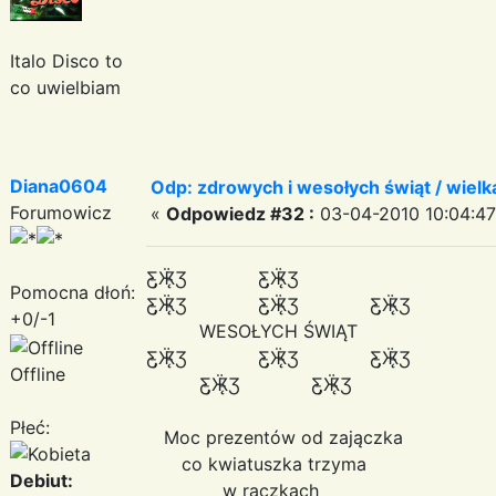
Italo Disco to
co uwielbiam
Diana0604
Odp: zdrowych i wesołych świąt / wiel
Forumowicz
«
Odpowiedz #32 :
03-04-2010 10:04:47
Ƹ̵̡Ӝ̵̨̄Ʒ Ƹ̵̡Ӝ̵̨̄Ʒ
Pomocna dłoń:
Ƹ̵̡Ӝ̵̨̄Ʒ Ƹ̵̡Ӝ̵̨̄Ʒ Ƹ̵̡Ӝ̵̨̄Ʒ
+0/-1
WESOŁYCH ŚWIĄT
Ƹ̵̡Ӝ̵̨̄Ʒ Ƹ̵̡Ӝ̵̨̄Ʒ Ƹ̵̡Ӝ̵̨̄Ʒ
Offline
Ƹ̵̡Ӝ̵̨̄Ʒ Ƹ̵̡Ӝ̵̨̄Ʒ
Płeć:
Moc prezentów od zajączka
co kwiatuszka trzyma
Debiut:
w rączkach