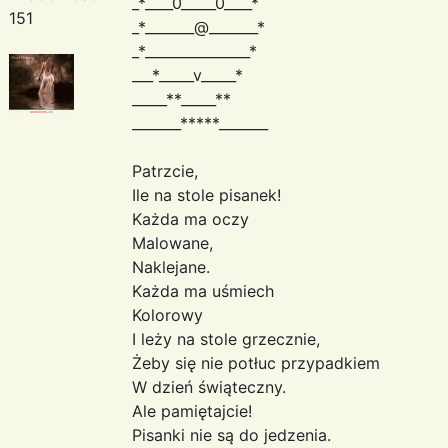
_*____0_____0____*
151
_*_______@_______*
_*_______________*
___*_____v_____*
_____**_____**
_______*****_______
Patrzcie,
Ile na stole pisanek!
Każda ma oczy
Malowane,
Naklejane.
Każda ma uśmiech
Kolorowy
I leży na stole grzecznie,
Żeby się nie potłuc przypadkiem
W dzień świąteczny.
Ale pamiętajcie!
Pisanki nie są do jedzenia.