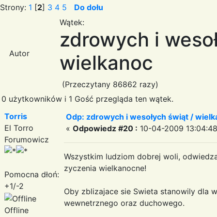
Strony:
1
[
2
]
3
4
5
Do dołu
Wątek:
zdrowych i wesoł
Autor
wielkanoc
(Przeczytany 86862 razy)
0 użytkowników i 1 Gość przegląda ten wątek.
Torris
Odp: zdrowych i wesołych świąt / wiel
El Torro
«
Odpowiedz #20 :
10-04-2009 13:04:48
Forumowicz
Wszystkim ludziom dobrej woli, odwiedza
zyczenia wielkanocne!
Pomocna dłoń:
+1/-2
Oby zblizajace sie Swieta stanowily dla
wewnetrznego oraz duchowego.
Offline