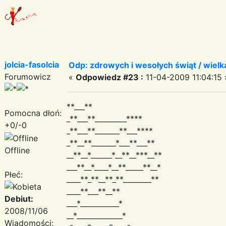
jolcia-fasolcia
Odp: zdrowych i wesołych świąt / wiel
Forumowicz
«
Odpowiedz #23 :
11-04-2009 11:04:15 
**___**
Pomocna dłoń:
_**___**_________****
+0/-0
_**___**_______**___****
_**__**_______*___**___**
Offline
__**__*______*__**__***__**
___**__*____*__**_____**__*
Płeć:
____**_**__**_**________**
____**___**__**
Debiut:
___*___________*
2008/11/06
__*_____________*
Wiadomości: