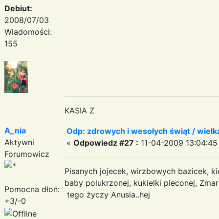
Debiut:
2008/07/03
Wiadomości:
155
KASIA Z
A_nia
Odp: zdrowych i wesołych świąt / wiel
Aktywni
«
Odpowiedz #27 :
11-04-2009 13:04:45
Forumowicz
Pisanych jojecek, wirzbowych bazicek, ki
baby polukrzonej, kukielki pieconej, Zma
Pomocna dłoń:
tego życzy Anusia..hej
+3/-0