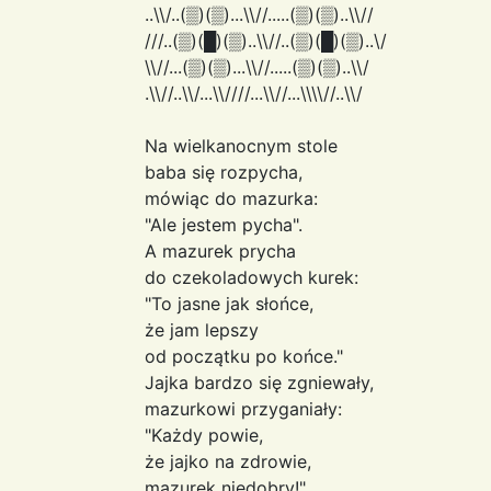
..\\/..(▒)(▒)...\\//.....(▒)(▒)..\\//
///..(▒)(█)(▒)..\\//..(▒)(█)(▒)..\/
\\//...(▒)(▒)...\\//.....(▒)(▒)..\\/
.\\//..\\/...\\////...\\//...\\\\//..\\/
Na wielkanocnym stole
baba się rozpycha,
mówiąc do mazurka:
"Ale jestem pycha".
A mazurek prycha
do czekoladowych kurek:
"To jasne jak słońce,
że jam lepszy
od początku po końce."
Jajka bardzo się zgniewały,
mazurkowi przyganiały:
"Każdy powie,
że jajko na zdrowie,
mazurek niedobry!"