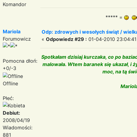
Komandor
***** =
Mariola
Odp: zdrowych i wesołych świąt / wiel
Forumowicz
«
Odpowiedz #29 :
01-04-2010 23:04:41
Spotkałam dzisiaj kurczaka, co po baziac
Pomocna dłoń:
malowała. Wtem baranek się ukazał, i ży
+0/-3
moc, na tą św
Offline
Mario
Płeć:
Debiut:
2008/04/19
Wiadomości:
881