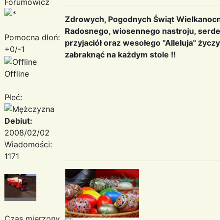
Forumowicz
Zdrowych, Pogodnych Świąt Wielkanocnych
Radosnego, wiosennego nastroju, serde
Pomocna dłoń:
przyjaciół oraz wesołego "Alleluja" życ
+0/-1
zabraknąć na każdym stole !!
Offline
Płeć:
Debiut:
2008/02/02
Wiadomości:
1171
Czas mierzony