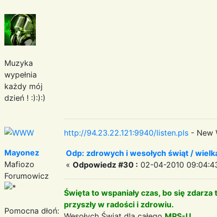
Muzyka
wypełnia
każdy mój
dzień ! :):):)
http://94.23.22.121:9940/listen.pls
- New 
Mayonez
Odp: zdrowych i wesołych świąt / wiel
Mafiozo
«
Odpowiedz #30 :
02-04-2010 09:04:4
Forumowicz
Święta to wspaniały czas, bo się zdarza
przyszły w radości i zdrowiu.
Pomocna dłoń:
Wesołych Świąt dla całego
MPS-U