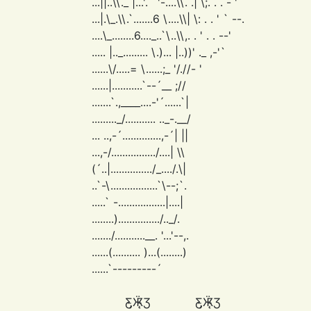
...||..\\._ |...'.``'-....\\. .| \;. . . - '
...|.\_.\\.`.......6 \....\\| \: . . ' ` --.
....\_........6...._..`\..\\,. . ' . . --'
..... |.._......... \.)... |..))' ._ ,-'`
......\/.....= \......;_ '/.//- '
......|...........`--´__ ;//
.......`.,____....-'´......`|
........._/........... .._-.__/
... ..,-´..............,-´| ||
...,-/................/....| \\
(´..|.............../_..../.\|
..`-\.................`\--;`.
.....` -.................|....|
........).............../.._/.
......./...........__. '...'--,.
......(.......... )...(........)
......`---------´
Ƹ̵̡Ӝ̵̨̄Ʒ Ƹ̵̡Ӝ̵̨̄Ʒ