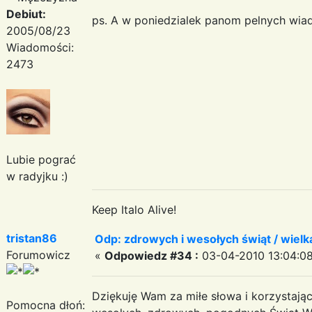
Debiut:
ps. A w poniedzialek panom pelnych wiad
2005/08/23
Wiadomości:
2473
Lubie pograć
w radyjku :)
Keep Italo Alive!
tristan86
Odp: zdrowych i wesołych świąt / wiel
Forumowicz
«
Odpowiedz #34 :
03-04-2010 13:04:08
Dziękuję Wam za miłe słowa i korzystając
Pomocna dłoń: