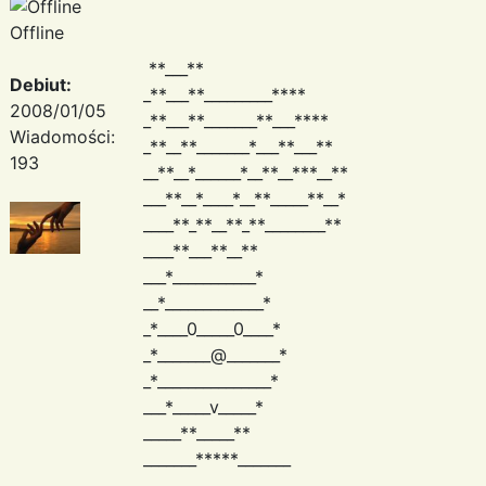
Offline
**___**
Debiut:
_**___**_________****
2008/01/05
_**___**_______**___****
Wiadomości:
_**__**_______*___**___**
193
__**__*______*__**__***__**
___**__*____*__**_____**__*
____**_**__**_**________**
____**___**__**
___*___________*
__*_____________*
_*____0_____0____*
_*_______@_______*
_*_______________*
___*_____v_____*
_____**_____**
_______*****_______