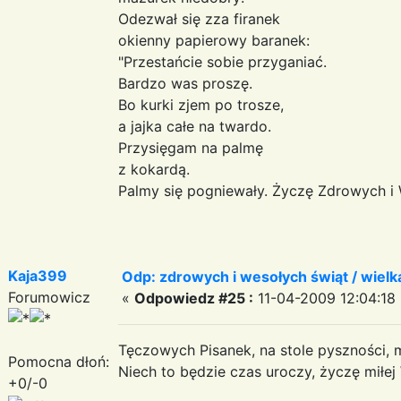
Odezwał się zza firanek
okienny papierowy baranek:
"Przestańcie sobie przyganiać.
Bardzo was proszę.
Bo kurki zjem po trosze,
a jajka całe na twardo.
Przysięgam na palmę
z kokardą.
Palmy się pogniewały. Życzę Zdrowych i W
Kaja399
Odp: zdrowych i wesołych świąt / wiel
Forumowicz
«
Odpowiedz #25 :
11-04-2009 12:04:18 
Tęczowych Pisanek, na stole pyszności, 
Pomocna dłoń:
Niech to będzie czas uroczy, życzę mił
+0/-0