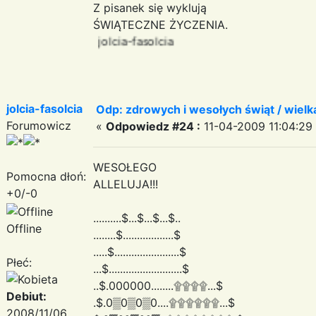
Z pisanek się wyklują
ŚWIĄTECZNE ŻYCZENIA.
jolcia-fasolcia
jolcia-fasolcia
Odp: zdrowych i wesołych świąt / wiel
Forumowicz
«
Odpowiedz #24 :
11-04-2009 11:04:29
WESOŁEGO
Pomocna dłoń:
ALLELUJA!!!
+0/-0
..........$...$...$...$..
Offline
........$..................$
.....$.......................$
Płeć:
...$..........................$
..$.000000........۩۩۩۩...$
Debiut:
.$.0▒0▒0▒0....۩۩۩۩۩۩...$
2008/11/06