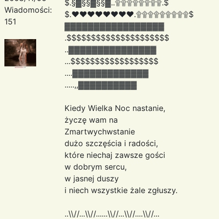
$.§▓§§▓§§▓..۩۩۩۩۩۩۩۩.$
Wiadomości:
$.♥♥♥♥♥♥♥♥.۩۩۩۩۩۩۩۩۩$
151
▓▓▓▓▓▓▓▓▓▓▓▓▓▓▓▓▓
.$$$$$$$$$$$$$$$$$$$$$
..▓▓▓▓▓▓▓▓▓▓▓▓▓▓▓
...$$$$$$$$$$$$$$$$$$
....▓▓▓▓▓▓▓▓▓▓▓▓▓
.....,,▓▓▓▓▓▓▓▓▓▓
Kiedy Wielka Noc nastanie,
życzę wam na
Zmartwychwstanie
dużo szczęścia i radości,
które niechaj zawsze gości
w dobrym sercu,
w jasnej duszy
i niech wszystkie żale zgłuszy.
..\\//...\\//......\\//...\\//....\\//...