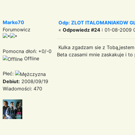
Marko70
Odp: ZLOT ITALOMANIAKOW GLI
Forumowicz
«
Odpowiedz #24 :
01-08-2009 0
Kulka zgadzam sie z Tobą,jestem
Pomocna dłoń: +0/-0
Beta czasami mnie zaskakuje i to
Offline
Płeć:
Debiut:
2008/09/19
Wiadomości: 470