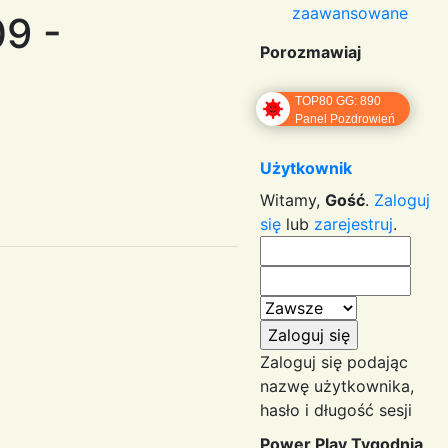
zaawansowane
9 -
Porozmawiaj
TOP80 GG: 890
Panel Pozdrowień
Użytkownik
Witamy,
Gość
.
Zaloguj
się
lub
zarejestruj
.
Zaloguj się podając
nazwę użytkownika,
hasło i długość sesji
Power Play Tygodnia