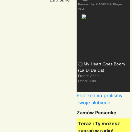
Powered by
© TOP80 AI Player
v1.2
My Heart Goes Boom
(La Di Da Da)
French Affair
France
2000
Poprzednio graliśmy...
Twoje ulubione...
Zamów Piosenkę
Teraz i Ty możesz
zagrać w radio!