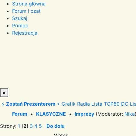
Strona główna
Forum i czat
Szukaj
Pomoc
Rejestracja
×
>
Zostań Prezenterem
<
Grafik Radia
Lista TOP80 DC
Li
Forum
•
KLASYCZNE
•
Imprezy
(Moderator:
Nika
Strony:
1
[
2
]
3
4
5
Do dołu
Wątek: