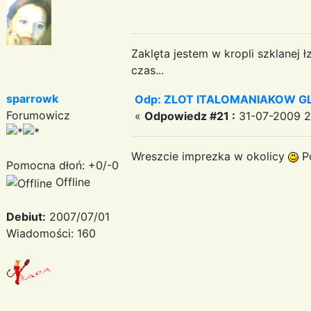
Zaklęta jestem w kropli szklanej ł
czas...
sparrowk
Odp: ZLOT ITALOMANIAKOW GLI
Forumowicz
«
Odpowiedz #21 :
31-07-2009 21
Wreszcie imprezka w okolicy
Po
Pomocna dłoń: +0/-0
Offline
Debiut:
2007/07/01
Wiadomości: 160