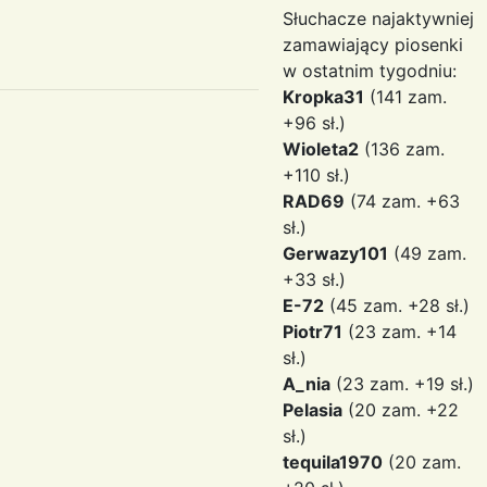
Słuchacze najaktywniej
zamawiający piosenki
w ostatnim tygodniu:
Kropka31
(141 zam.
+96 sł.)
Wioleta2
(136 zam.
+110 sł.)
RAD69
(74 zam. +63
sł.)
Gerwazy101
(49 zam.
+33 sł.)
E-72
(45 zam. +28 sł.)
Piotr71
(23 zam. +14
sł.)
A_nia
(23 zam. +19 sł.)
Pelasia
(20 zam. +22
sł.)
tequila1970
(20 zam.