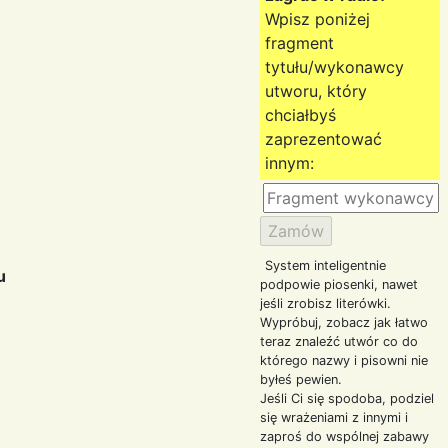
Wpisz poniżej
fragment
tytułu/wykonawcy
utworu, który
chciałbyś
zaprezentować
innym:
System inteligentnie
u
podpowie piosenki, nawet
jeśli zrobisz literówki.
Wypróbuj, zobacz jak łatwo
teraz znaleźć utwór co do
którego nazwy i pisowni nie
byłeś pewien.
Jeśli Ci się spodoba, podziel
się wrażeniami z innymi i
zaproś do wspólnej zabawy