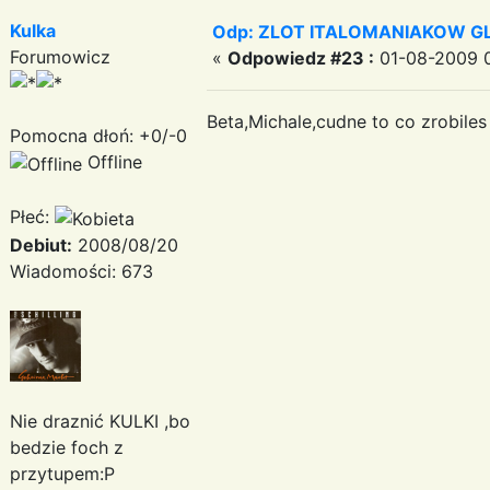
Kulka
Odp: ZLOT ITALOMANIAKOW GLI
Forumowicz
«
Odpowiedz #23 :
01-08-2009 0
Beta,Michale,cudne to co zrobile
Pomocna dłoń: +0/-0
Offline
Płeć:
Debiut:
2008/08/20
Wiadomości: 673
Nie draznić KULKI ,bo
bedzie foch z
przytupem:P