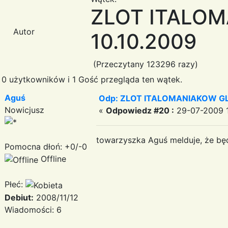
ZLOT ITALOM
Autor
10.10.2009
(Przeczytany 123296 razy)
0 użytkowników i 1 Gość przegląda ten wątek.
Aguś
Odp: ZLOT ITALOMANIAKOW GLI
Nowicjusz
«
Odpowiedz #20 :
29-07-2009 1
towarzyszka Aguś melduje, że bę
Pomocna dłoń: +0/-0
Offline
Płeć:
Debiut:
2008/11/12
Wiadomości: 6