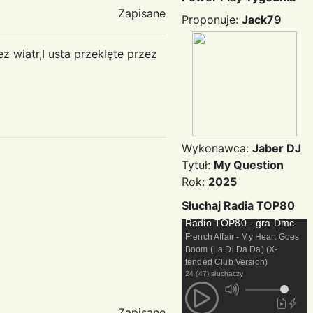
Zapisane
Proponuje:
Jack79
z wiatr,I usta przeklęte przez
Wykonawca:
Jaber DJ
Tytuł:
My Question
Rok:
2025
Słuchaj Radia TOP80
Radio TOP80 - gra Dmc
French Affair - My Heart Goes
Boom (La Di Da Da) (X-
tended Club Version)
24 (47) słuchaczy
Zapisane