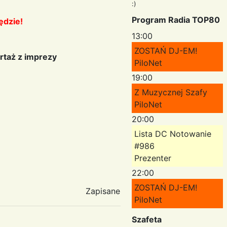
:)
Program Radia TOP80
ędzie!
13:00
ZOSTAŃ DJ-EM!
rtaż z imprezy
PiloNet
19:00
Z Muzycznej Szafy
PiloNet
20:00
Lista DC Notowanie
#986
Prezenter
22:00
ZOSTAŃ DJ-EM!
Zapisane
PiloNet
Szafeta