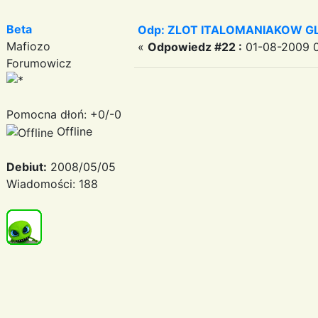
Beta
Odp: ZLOT ITALOMANIAKOW GLI
Mafiozo
«
Odpowiedz #22 :
01-08-2009 0
Forumowicz
Pomocna dłoń: +0/-0
Offline
Debiut:
2008/05/05
Wiadomości: 188