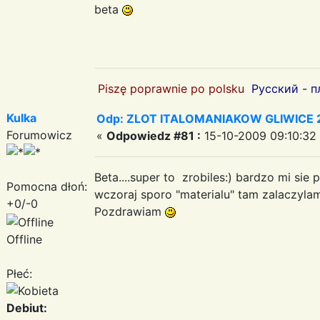
beta
Piszę poprawnie po polsku
Русский - п
Kulka
Odp: ZLOT ITALOMANIAKOW GLIWICE 2
Forumowicz
«
Odpowiedz #81 :
15-10-2009 09:10:32
Beta....super to zrobiles:) bardzo mi si
Pomocna dłoń:
wczoraj sporo "materialu" tam zalaczyl
+0/-0
Pozdrawiam
Offline
Płeć:
Debiut: