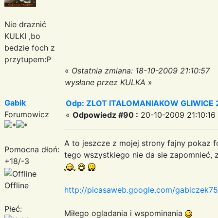
Nie draznić
KULKI ,bo
bedzie foch z
przytupem:P
«
Ostatnia zmiana: 18-10-2009 21:10:57
wysłane przez KULKA
»
Gabik
Odp: ZLOT ITALOMANIAKOW GLIWICE 2
Forumowicz
«
Odpowiedz #90 :
20-10-2009 21:10:16
A to jeszcze z mojej strony fajny pokaz f
Pomocna dłoń:
tego wszystkiego nie da sie zapomnieć, z
+18/-3
Offline
http://picasaweb.google.com/gabiczek7
Płeć:
Miłego ogladania i wspominania