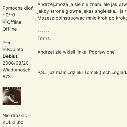
Andrzej..moze ja sie nie znam..ale jak otw
Pomocna dłoń:
jakby strona glowna jakas angielska..i j
+0/-0
Mozesz poinstruowac mnie krok po krok
Offline
------
Torris:
Płeć:
Andrzej zle wkleil linka. Poprawione.
Debiut:
2008/08/20
Wiadomości:
P.S....juz mam...dzieki Tomek;) ech...og
673
Nie draznić
KULKI ,bo