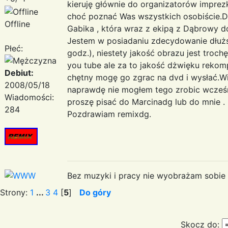
kieruję głównie do organizatorów imprez
choć poznać Was wszystkich osobiście.D
Offline
Gabika , która wraz z ekipą z Dąbrowy d
Jestem w posiadaniu zdecydowanie dłuższ
Płeć:
godz.), niestety jakość obrazu jest troch
you tube ale za to jakość dżwięku rekom
Debiut:
chętny mogę go zgrac na dvd i wysłać.W
2008/05/18
naprawdę nie mogłem tego zrobic wcześn
Wiadomości:
proszę pisać do Marcinadg lub do mnie .
284
Pozdrawiam remixdg.
Bez muzyki i pracy nie wyobrażam sobie ż
Strony:
1
...
3
4
[
5
]
Do góry
Skocz do: