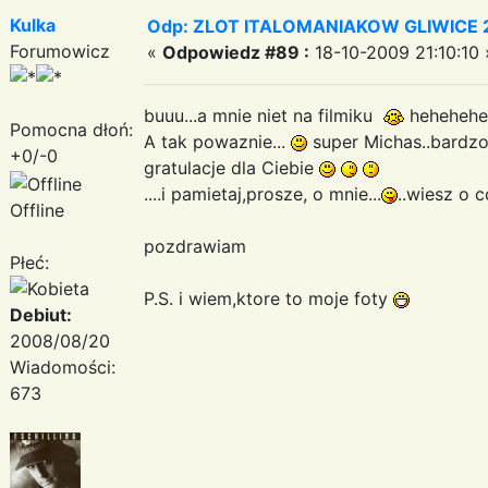
Kulka
Odp: ZLOT ITALOMANIAKOW GLIWICE 2
Forumowicz
«
Odpowiedz #89 :
18-10-2009 21:10:10 
buuu...a mnie niet na filmiku
hehehehe
Pomocna dłoń:
A tak powaznie...
super Michas..bardz
+0/-0
gratulacje dla Ciebie
....i pamietaj,prosze, o mnie...
..wiesz o c
Offline
pozdrawiam
Płeć:
P.S. i wiem,ktore to moje foty
Debiut:
2008/08/20
Wiadomości:
673