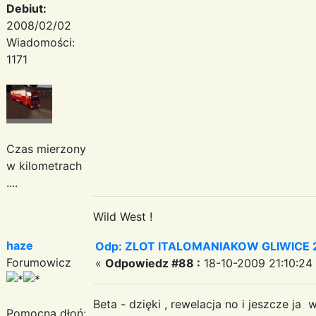
Debiut:
2008/02/02
Wiadomości:
1171
Czas mierzony
w kilometrach
....
Wild West !
haze
Odp: ZLOT ITALOMANIAKOW GLIWICE 2
Forumowicz
«
Odpowiedz #88 :
18-10-2009 21:10:24
Beta - dzięki , rewelacja no i jeszcze ja 
Pomocna dłoń: