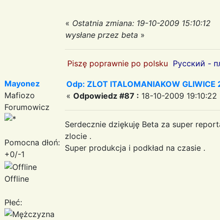
«
Ostatnia zmiana: 19-10-2009 15:10:12
wysłane przez beta
»
Piszę poprawnie po polsku
Русский - п
Mayonez
Odp: ZLOT ITALOMANIAKOW GLIWICE 2
Mafiozo
«
Odpowiedz #87 :
18-10-2009 19:10:22 
Forumowicz
Serdecznie dziękuję Beta za super reporta
zlocie .
Pomocna dłoń:
Super produkcja i podkład na czasie .
+0/-1
Offline
Płeć: