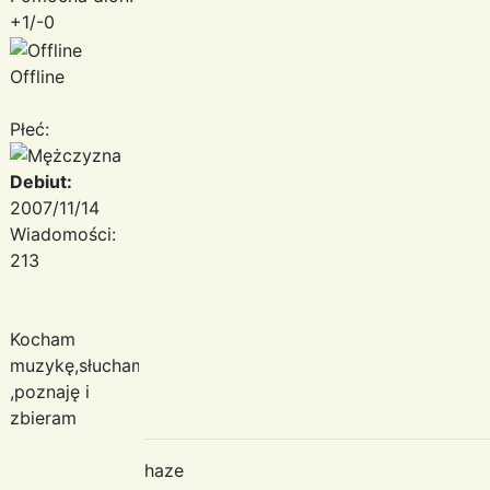
+1/-0
ha
Offline
Płeć:
Debiut:
2007/11/14
Wiadomości:
213
Kocham
muzykę,słucham
,poznaję i
zbieram
haze