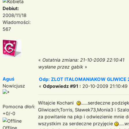
Debiut:
2008/11/18
Wiadomości:
567
«
Ostatnia zmiana: 21-10-2009 22:10:41
wysłane przez gabik
»
Aguś
Odp: ZLOT ITALOMANIAKOW GLIWICE 2
Nowicjusz
«
Odpowiedz #91 :
20-10-2009 21:10:49
Witajcie Kochani
......serdeczne podzi
Pomocna dłoń:
Gliwicach;Torris, Sławek73,Monia3 i Szalo
+0/-0
za powitanie na pkp i odwiezienie mnie do
wszystkim za serdeczne przyjęcie
....
Offline