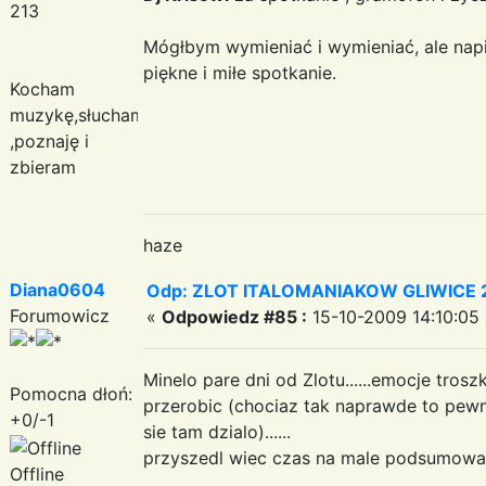
213
Mógłbym wymieniać i wymieniać, ale nap
piękne i miłe spotkanie.
Kocham
muzykę,słucham
haz
,poznaję i
zbieram
haze
Diana0604
Odp: ZLOT ITALOMANIAKOW GLIWICE 2
Forumowicz
«
Odpowiedz #85 :
15-10-2009 14:10:05 
Minelo pare dni od Zlotu......emocje tros
Pomocna dłoń:
przerobic (chociaz tak naprawde to pewn
+0/-1
sie tam dzialo)......
przyszedl wiec czas na male podsumowanie
Offline