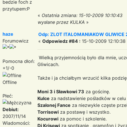
bedzie foch z
przytupem:P
«
Ostatnia zmiana: 15-10-2009 10:10:43
wysłane przez KULKA
»
haze
Odp: ZLOT ITALOMANIAKOW GLIWICE 2
Forumowicz
«
Odpowiedz #84 :
15-10-2009 12:10:38
Wielką przyjemnością było dla mnie, ucz
Pomocna dłoń:
Gliwicach.
+1/-0
Także i ja chciałbym wrzucić kilka podzi
Offline
Moni 3 i Sławkowi 73
za gościnę.
Płeć:
Kulce
za nadstawienie pośladków w celu o
Szalonej Fance
za niezwykle częste prze
Debiut:
Torrisowi
za postawę i wszystko.
2007/11/14
Kocurowi
za pomoc i szkolenie.
Wiadomości:
Dj Krisowi
za spotkanie , gramofon i życzl