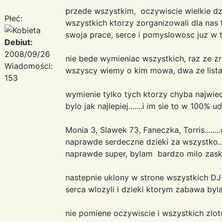
przede wszystkim, oczywiscie wielkie dzi
Płeć:
wszystkich ktorzy zorganizowali dla nas t
swoja prace, serce i pomyslowosc juz w tra
Debiut:
2008/09/26
nie bede wymieniac wszystkich, raz ze zro
Wiadomości:
wszyscy wiemy o kim mowa, dwa ze lista j
153
wymienie tylko tych ktorzy chyba najwie
bylo jak najlepiej.......i im sie to w 100% uda
Monia 3, Slawek 73, Faneczka, Torris......
naprawde serdeczne dzieki za wszystko....
naprawde super, bylam bardzo milo zas
nastepnie uklony w strone wszystkich DJ-
serca wlozyli i dzieki ktorym zabawa byla
nie pomiene oczywiscie i wszystkich zlotow