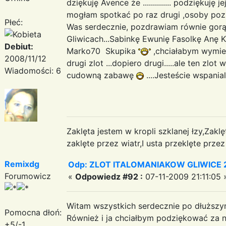
dziękuję Avence że .............. podziękuję 
mogłam spotkać po raz drugi ,osoby poz
Płeć:
Was serdecznie, pozdrawiam równie gor
Gliwicach...Sabinkę Ewunię Fasolkę Anę K
Debiut:
Marko70 Skupika
,chciałabym wymien
2008/11/12
drugi zlot ...dopiero drugi.....ale ten zlo
Wiadomości: 6
cudowną zabawę
....Jesteście wspania
Zaklęta jestem w kropli szklanej łzy,Zakl
zaklęte przez wiatr,I usta przeklęte przez 
Remixdg
Odp: ZLOT ITALOMANIAKOW GLIWICE 2
Forumowicz
«
Odpowiedz #92 :
07-11-2009 21:11:05 
Witam wszystkich serdecznie po dłuższy
Pomocna dłoń:
Również i ja chciałbym podziękować za 
+5/-1