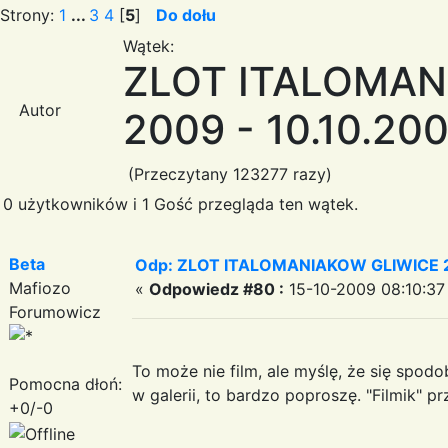
Strony:
1
...
3
4
[
5
]
Do dołu
Wątek:
ZLOT ITALOMAN
Autor
2009 - 10.10.20
(Przeczytany 123277 razy)
0 użytkowników i 1 Gość przegląda ten wątek.
Beta
Odp: ZLOT ITALOMANIAKOW GLIWICE 2
Mafiozo
«
Odpowiedz #80 :
15-10-2009 08:10:37
Forumowicz
To może nie film, ale myślę, że się spodo
Pomocna dłoń:
w galerii, to bardzo poproszę. "Filmik" p
+0/-0