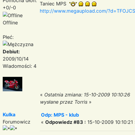
Pomocna dłoń:
Taniec MPS
+0/-0
http://www.megaupload.com/?d=TFOJC
Offline
Płeć:
Debiut:
2009/10/14
Wiadomości: 4
«
Ostatnia zmiana: 15-10-2009 10:10:26
wysłane przez Torris
»
Kulka
Odp: MPS - klub
Forumowicz
«
Odpowiedz #83 :
15-10-2009 10:10:21 