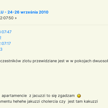
 - 24-26 września 2010
2:07:50 »
:07:47
2
:07:17
33
uczestników zlotu przewidziane jest w w pokojach dwuoso
w apartamencie z jacuzzi to się zgadzam
amentu hehehe jakuzzi cholercia czy jest tam kakuzzi