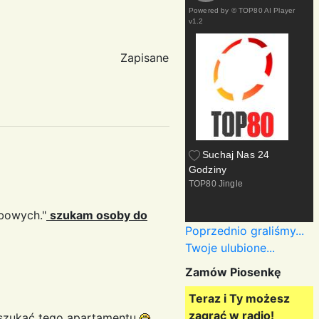
Powered by
© TOP80 AI Player
v1.2
Zapisane
Suchaj Nas 24
Godziny
TOP80 Jingle
bowych."
szukam osoby do
Poprzednio graliśmy...
Twoje ulubione...
Zamów Piosenkę
Teraz i Ty możesz
zagrać w radio!
 szukać tego apartamentu