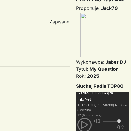
Proponuje:
Jack79
Zapisane
Wykonawca:
Jaber DJ
Tytuł:
My Question
Rok:
2025
Słuchaj Radia TOP80
Radio TOP80 - gra
PiloNet
TOP80 Jingle - Suchaj Nas 24
Godziny
12 (65) słuchaczy