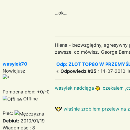
...ok...
Hiena - bezwzględny, agresywny 
zawsze, co mówisz.-George Bern
wasylek70
Odp: ZLOT TOP80 W PRZEMYŚLU
Nowicjusz
«
Odpowiedz #25 :
14-07-2010 1
wasylek nadciąga
czekałem ,cz
Pomocna dłoń: +0/-0
Offline
właśnie zrobiłem przelew na 
Płeć:
Debiut:
2010/01/19
Wiadomości: 8