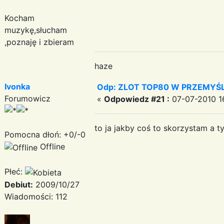
Kocham
muzykę,słucham
,poznaję i zbieram
haze
Ivonka
Odp: ZLOT TOP80 W PRZEMYŚLU
Forumowicz
«
Odpowiedz #21 :
07-07-2010 16
to ja jakby coś to skorzystam a t
Pomocna dłoń: +0/-0
Offline
Płeć:
Debiut:
2009/10/27
Wiadomości: 112