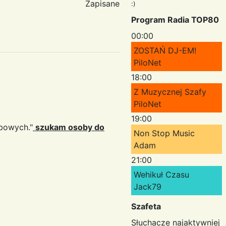
Zapisane
:)
Program Radia TOP80
00:00
ZOSTAŃ DJ-EM!
PiloNet
18:00
Z Muzycznej Szafy
PiloNet
19:00
bowych."
szukam osoby do
Non Stop Music
Adam
21:00
Wehikuł Czasu
Jack79
Szafeta
Słuchacze najaktywniej