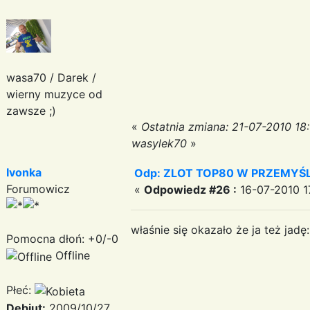
wasa70 / Darek /
wierny muzyce od
zawsze ;)
«
Ostatnia zmiana: 21-07-2010 18
wasylek70
»
Ivonka
Odp: ZLOT TOP80 W PRZEMYŚLU
Forumowicz
«
Odpowiedz #26 :
16-07-2010 17
właśnie się okazało że ja też ja
Pomocna dłoń: +0/-0
Offline
Płeć:
Debiut:
2009/10/27