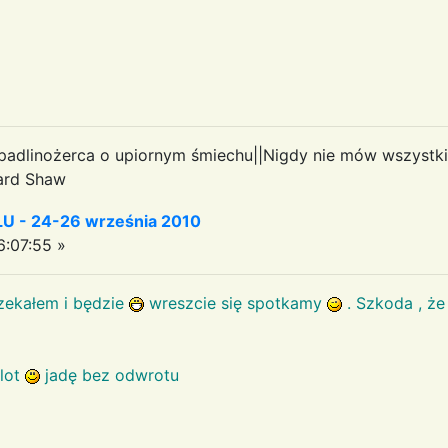
padlinożerca o upiornym śmiechu||Nigdy nie mów wszystkie
ard Shaw
 - 24-26 września 2010
6:07:55 »
ekałem i będzie
wreszcie się spotkamy
. Szkoda , że
zlot
jadę bez odwrotu