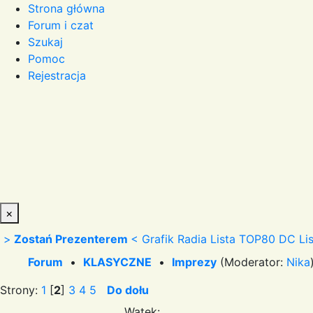
Strona główna
Forum i czat
Szukaj
Pomoc
Rejestracja
×
>
Zostań Prezenterem
<
Grafik Radia
Lista TOP80 DC
Li
Forum
•
KLASYCZNE
•
Imprezy
(Moderator:
Nika
Strony:
1
[
2
]
3
4
5
Do dołu
Wątek: