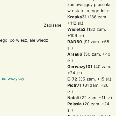
zamawiający piosenki
w ostatnim tygodniu:
Kropka31
(166 zam.
+112 sł.)
Zapisane
Wioleta2
(132 zam.
+109 sł.)
go, co wiesz, ale wiedz
RAD69
(91 zam. +55
sł.)
Arsau6
(50 zam. +40
sł.)
Gerwazy101
(40 zam.
+24 sł.)
 nie wszyscy
E-72
(35 zam. +15 sł.)
Piotr71
(31 zam. +26
sł.)
Natali
(22 zam. +11 sł.)
Pelasia
(20 zam. +24
sł.)