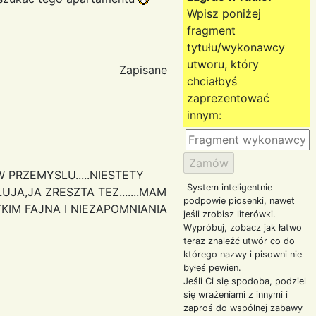
Wpisz poniżej
fragment
tytułu/wykonawcy
utworu, który
Zapisane
chciałbyś
zaprezentować
innym:
 PRZEMYSLU.....NIESTETY
System inteligentnie
JA,JA ZRESZTA TEZ.......MAM
podpowie piosenki, nawet
KIM FAJNA I NIEZAPOMNIANIA
jeśli zrobisz literówki.
Wypróbuj, zobacz jak łatwo
teraz znaleźć utwór co do
którego nazwy i pisowni nie
byłeś pewien.
Jeśli Ci się spodoba, podziel
się wrażeniami z innymi i
zaproś do wspólnej zabawy