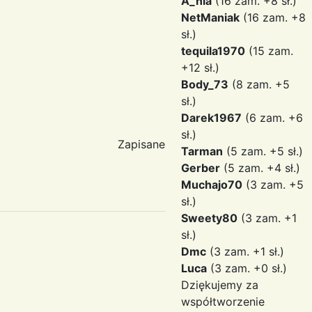
A_nia
(16 zam. +8 sł.)
NetManiak
(16 zam. +8
sł.)
tequila1970
(15 zam.
+12 sł.)
Body_73
(8 zam. +5
sł.)
Darek1967
(6 zam. +6
sł.)
Zapisane
Tarman
(5 zam. +5 sł.)
Gerber
(5 zam. +4 sł.)
Muchajo70
(3 zam. +5
sł.)
Sweety80
(3 zam. +1
sł.)
Dmc
(3 zam. +1 sł.)
Luca
(3 zam. +0 sł.)
Dziękujemy za
współtworzenie