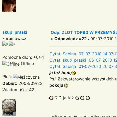
skup_praski
Odp: ZLOT TOP80 W PRZEMYŚLU
Forumowicz
«
Odpowiedz #22 :
09-07-2010 1
Cytat: Sabina 07-07-2010 14:07:1
Pomocna dłoń: +0/-1
Cytat: skup_praski 06-07-2010 12
Offline
Cytat: Sabina 01-07-2010 20:07:
ja też będę
Płeć:
Ps." Zakwaterowanie wszystkich 
Debiut:
2008/09/23
pokoju
Wiadomości: 42
:D:D ja też
jeśli proponujesz wspólne noce 