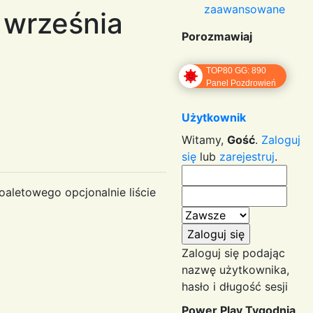
zaawansowane
września
Porozmawiaj
TOP80 GG: 890
Panel Pozdrowień
Użytkownik
Witamy,
Gość
.
Zaloguj
się
lub
zarejestruj
.
oaletowego opcjonalnie liście
Zaloguj się podając
nazwę użytkownika,
hasło i długość sesji
Power Play Tygodnia