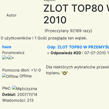
ZLOT TOP80 
Autor
2010
(Przeczytany 92169 razy)
0 użytkowników i 1 Gość przegląda ten wątek.
haze
Odp: ZLOT TOP80 W PRZEMYŚLU
Forumowicz
«
Odpowiedz #20 :
07-07-2010 1
Dla niektórych wybrańców przewid
Pomocna dłoń: +1/-0
łopianu.
Offline
Płeć:
Debiut:
2007/11/14
Wiadomości: 213