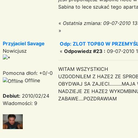
Sabina to lece szukać tego apart
«
Ostatnia zmiana: 09-07-2010 13
»
Przyjaciel Savage
Odp: ZLOT TOP80 W PRZEMYŚLU
Nowicjusz
«
Odpowiedz #23 :
09-07-2010 1
WITAM WSZYSTKICH
Pomocna dłoń: +0/-0
UZGODNILEM Z HAZE2 ZE SPROBU
Offline
OBYDWAJ SA ZAJECI..........MA
NADZIEJE ZE HAZE2 WYKOMBINU
Debiut:
2010/02/24
ZABAWE....POZDRAWIAM
Wiadomości: 9