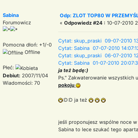
Sabina
Odp: ZLOT TOP80 W PRZEMYŚLU
Forumowicz
«
Odpowiedz #24 :
10-07-2010 2
Cytat: skup_praski 09-07-2010 13
Pomocna dłoń: +1/-0
Cytat: Sabina 07-07-2010 14:07:1
Offline
Cytat: skup_praski 06-07-2010 12
Cytat: Sabina 01-07-2010 20:07:
Płeć:
ja też będę:)
Debiut:
2007/11/04
Ps." Zakwaterowanie wszystkich 
Wiadomości: 70
pokoju
:D:D ja też
jeśli proponujesz wspólne noce 
Sabina to lece szukać tego apart