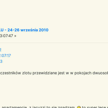
 - 24-26 września 2010
3:07:47 »
2
:07:17
33
uczestników zlotu przewidziane jest w w pokojach dwuoso
w apartamencie z jacuzzi to się zgadzam
to super lece