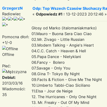
GrzegorzN
Odp: Top Wszech Czasów Słuchaczy Ra
Radiowiec
«
Odpowiedz #1 :
13-12-2023 20:12:46 »
Głosy od Marko (italomaniakmarko)
01.Mauro – Buona Sera Ciao Ciao
Pomocna dłoń:
02.Mr. Zivago - Little Russian
+1/-0
03.Modern Talking - Angie's Heart
04.C.C. Catch - Heaven & Hell
Offline
05.Papa Dance - Nietyklani
06.Fancy - Bolero
Płeć:
07.Savage - Only You
08.Gina T- Tokyo By Night
Debiut:
09.Facts & Fiction - Give Me The Night
2013/03/16
10.Umberto Tabbi-Ciao Siciliano
Wiadomości:
11.Elsa - Jour de Neige
35
12. The Hurricanes - Only One Night
13. Mr. Freaky - Out Of My Mind