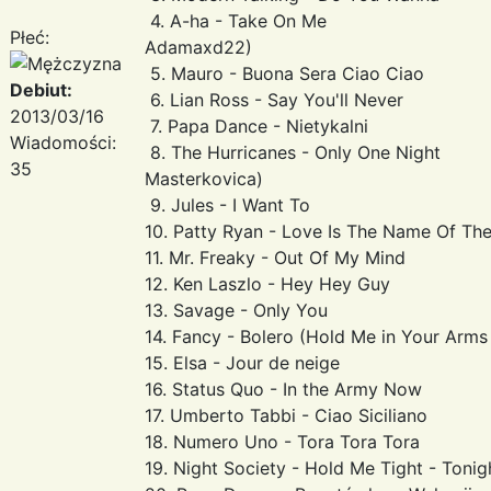
4. A-ha - Take On M
Płeć:
Adamaxd22)
5. Mauro - Buona Sera Ciao 
Debiut:
6. Lian Ross - Say You'll Never
2013/03/16
7. Papa Dance - Nietykalni
Wiadomości:
8. The Hurricanes - Only On
35
Masterkovica)
9. Jules - I Want To
10. Patty Ryan - Love Is The Name Of T
11. Mr. Freaky - Out Of My Mind
12. Ken Laszlo - Hey Hey Guy
13. Savage - Only You
14. Fancy - Bolero (Hold Me in Your Arms
15. Elsa - Jour de neige
16. Status Quo - In the Army Now
17. Umberto Tabbi - Ciao Siciliano
18. Numero Uno - Tora Tora Tora
19. Night Society - Hold Me Tight - Tonig