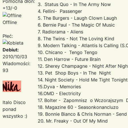
Pomocna dłoń:
3. Status Quo - In The Army Now
+13/-0
4. Fellini- Passenger
5. The Burgers - Laugh Clown Laugh
Offline
6. Bernie Paul - The Magic Of Music
7. Radiorama - Aliens
Płeć:
8. The Twins - Not The Loving Kind
9. Modern Talking - Atlantis Is Calling (S.
Debiut:
10. Chicano - Tengo Tengo
2010/10/03
11. Den Harrow - Future Brain
Wiadomości:
12. Sherey Champagne - Night After Nigh
93
13. Pet Shop Boys - In The Night
14. Night Society - Hold Me Tight Tonight
15.Dyva - Memories
16.OMD - Electricity
17. Bolter - Zapomnisz o Wczorajszym 
Italo Disco
18. Magazine 60 - Seasonkonancluzo
ponad
19. Bonnie Bianco & Chris Norman - Send
wszystko :)
20. Mr. Freaky - Out Of My Mind