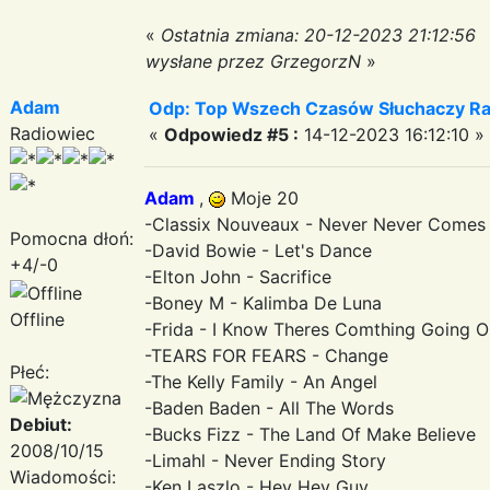
«
Ostatnia zmiana: 20-12-2023 21:12:56
wysłane przez GrzegorzN
»
Adam
Odp: Top Wszech Czasów Słuchaczy Ra
Radiowiec
«
Odpowiedz #5 :
14-12-2023 16:12:10 »
Adam
,
Moje 20
-Classix Nouveaux - Never Never Comes
Pomocna dłoń:
-David Bowie - Let's Dance
+4/-0
-Elton John - Sacrifice
-Boney M - Kalimba De Luna
Offline
-Frida - I Know Theres Comthing Going O
-TEARS FOR FEARS - Change
Płeć:
-The Kelly Family - An Angel
-Baden Baden - All The Words
Debiut:
-Bucks Fizz - The Land Of Make Believe
2008/10/15
-Limahl - Never Ending Story
Wiadomości:
-Ken Laszlo - Hey Hey Guy