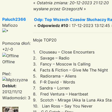
«
Ostatnia zmiana: 20-12-2023 21:12:20
wysłane przez GrzegorzN
»
Paluch2366
Odp: Top Wszech Czasów Słuchaczy Ra
Mafiozo
«
Odpowiedz #10 :
17-12-2023 13:12:45 
Moje TOP20
Pomocna dłoń:
+2/-0
1. Clouseau – Close Encounters
2. Savage – Radio
Offline
3. Fancy – Moscow Is Calling
4. Facts & Fiction – Give Me The Night
Płeć:
5. Radiorama – Aliens
6. F-R David - Words
Debiut:
7. Sandra – Lorren
2012/11/12
8. Fred Ventura – Heartbeat
Wiadomości: 3
9. Scotch - Mirage (Aka la Luna Aka Sta
10. Lian Ross – Say You Never
11. C.C.Catch – Stay