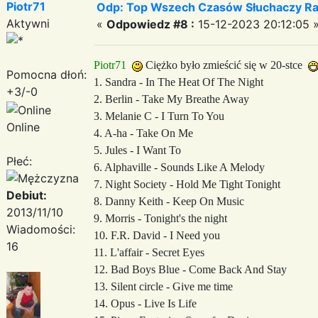
Piotr71
Odp: Top Wszech Czasów Słuchaczy Ra
Aktywni
«
Odpowiedz #8 :
15-12-2023 20:12:05 
Piotr71
Ciężko było zmieścić się w 20-stce
Pomocna dłoń:
1. Sandra - In The Heat Of The Night
+3/-0
2. Berlin - Take My Breathe Away
3. Melanie C - I Turn To You
Online
4. A-ha - Take On Me
5. Jules - I Want To
Płeć:
6. Alphaville - Sounds Like A Melody
7. Night Society - Hold Me Tight Tonight
Debiut:
8. Danny Keith - Keep On Music
2013/11/10
9. Morris - Tonight's the night
Wiadomości:
10. F.R. David - I Need you
16
11. L'affair - Secret Eyes
12. Bad Boys Blue - Come Back And Stay
13. Silent circle - Give me time
14. Opus - Live Is Life