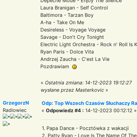
Depeche Mode - Enjoy The Silence
Laura Branigan - Self Control
Baltimora - Tarzan Boy
A-ha - Take On Me
Desireless - Voyage Voyage
Savage - Don't Cry Tonight
Electric Light Orchestra - Rock n' Roll Is 
Ryan Paris - Dolce Vita
Andrzej Zaucha - C'est La Vie
Pozdrawiam
«
Ostatnia zmiana: 14-12-2023 19:12:27
wysłane przez Masterkovic
»
GrzegorzN
Odp: Top Wszech Czasów Słuchaczy Ra
Radiowiec
«
Odpowiedz #4 :
14-12-2023 00:12:12 »
1. Papa Dance - Pocztówka z wakacji
2. Patty Ryan - Love Is The Name Of Th