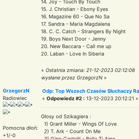
14. Joy - Touch By Touch
15. J. Christian - Ebony Eyes
16. Magazine 60 - Que No Sa
17. Sandra - Maria Magdalena
18. C. C. Catch - Strangers By Night
19. Boys Next Door - Jenny
20. New Baccara - Call me up
20. Laban - Love In Siberia
«
Ostatnia zmiana: 21-12-2023 02:12:08
wysłane przez GrzegorzN
»
GrzegorzN
Odp: Top Wszech Czasów Słuchaczy Ra
Radiowiec
«
Odpowiedz #2 :
13-12-2023 20:12:21 »
Głosy od Szikagiera :
1) Grant Miller - Wings Of Love
Pomocna dłoń:
2) T. Ark - Count On Me
+1/-0
3) Gino Castelli - Bella Ti Amo