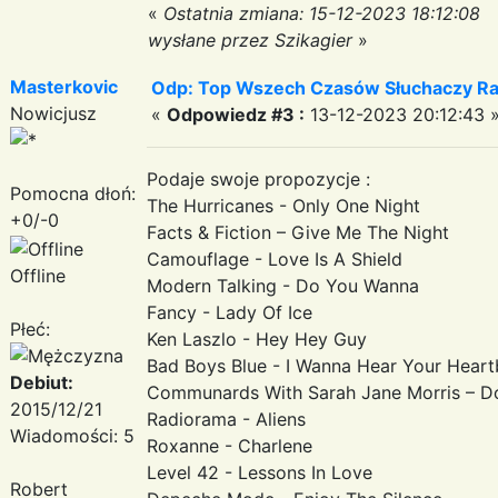
«
Ostatnia zmiana: 15-12-2023 18:12:08
wysłane przez Szikagier
»
Masterkovic
Odp: Top Wszech Czasów Słuchaczy Ra
Nowicjusz
«
Odpowiedz #3 :
13-12-2023 20:12:43 
Podaje swoje propozycje :
Pomocna dłoń:
The Hurricanes - Only One Night
+0/-0
Facts & Fiction – Give Me The Night
Camouflage - Love Is A Shield
Offline
Modern Talking - Do You Wanna
Fancy - Lady Of Ice
Płeć:
Ken Laszlo - Hey Hey Guy
Bad Boys Blue - I Wanna Hear Your Heart
Debiut:
Communards With Sarah Jane Morris – D
2015/12/21
Radiorama - Aliens
Wiadomości: 5
Roxanne - Charlene
Level 42 - Lessons In Love
Robert