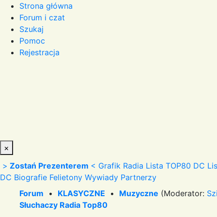
Strona główna
Forum i czat
Szukaj
Pomoc
Rejestracja
×
>
Zostań Prezenterem
<
Grafik Radia
Lista TOP80 DC
Li
DC
Biografie
Felietony
Wywiady
Partnerzy
Forum
•
KLASYCZNE
•
Muzyczne
(Moderator:
Sz
Słuchaczy Radia Top80