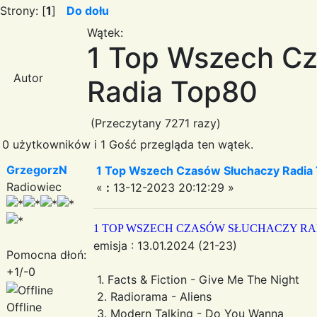
Strony: [
1
]
Do dołu
Wątek:
1 Top Wszech C
Autor
Radia Top80
(Przeczytany 7271 razy)
0 użytkowników i 1 Gość przegląda ten wątek.
GrzegorzN
1 Top Wszech Czasów Słuchaczy Radia
Radiowiec
«
:
13-12-2023 20:12:29 »
1 TOP WSZECH CZASÓW SŁUCHACZY RAD
emisja : 13.01.2024 (21-23)
Pomocna dłoń:
+1/-0
1. Facts & Fiction - Give Me The Night
2. Radiorama - Aliens
Offline
3. Modern Talking - Do You Wanna