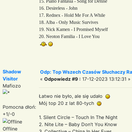
15. Piano Fantasia - Song for Denise
16. Desireless - John
17. Rednex - Hold Me For A While
18. Alba - Only Music Survives
19. Nick Kamen - I Promised Myself
20. Neoton Familia - I Love You
Shadow
Odp: Top Wszech Czasów Słuchaczy Ra
Visitor
«
Odpowiedz #9 :
17-12-2023 13:12:31 »
Mafiozo
Łatwo nie było, ale się udało
Mój top 20 z lat 80-tych
Pomocna dłoń:
+1/-0
1. Silent Circle – Touch In The Night
2. Nite Lite – Baby Don’t You Know
Offline
3. Collective – China In Her Eyes