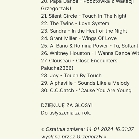
20. Papa Dance - Pocztówka z
GrzegorzaN)
21. Silent Circle - Touch In Th
22. The Twins - Love Sys
23. Sandra - In the Heat of th
24. Grant Miller - Wings Of 
25. Al Bano & Romina Power - Tu, S
26. Whitney Houston - I Wanna Dance W
27. Clouseau - Close Enco
Palucha2366)
28. Joy - Touch By Touch
29. Alphaville - Sounds Like a Melody
30. C.C.Catch - 'Cause You Are Young
DZIĘKUJĘ ZA GŁOSY!
Do usłyszenia za rok.
«
Ostatnia zmiana: 14-01-2024 16:01:37
wysłane przez GrzegorzN
»