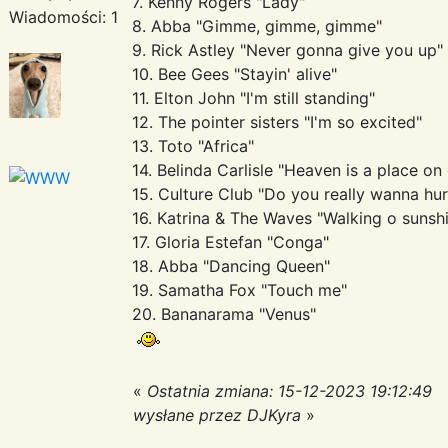
7. Kenny Rogers "Lady"
Wiadomości: 1
8. Abba "Gimme, gimme, gimme"
9. Rick Astley "Never gonna give you up"
10. Bee Gees "Stayin' alive"
11. Elton John "I'm still standing"
12. The pointer sisters "I'm so excited"
13. Toto "Africa"
14. Belinda Carlisle "Heaven is a place on
15. Culture Club "Do you really wanna hu
16. Katrina & The Waves "Walking o sunsh
17. Gloria Estefan "Conga"
18. Abba "Dancing Queen"
19. Samatha Fox "Touch me"
20. Bananarama "Venus"
«
Ostatnia zmiana: 15-12-2023 19:12:49
wysłane przez DJKyra
»