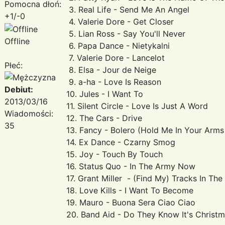
Pomocna dłoń:
3. Real Life - Send Me An Angel
+1/-0
4. Valerie Dore - Get Closer
5. Lian Ross - Say You'll Never
Offline
6. Papa Dance - Nietykalni
7. Valerie Dore - Lancelot
Płeć:
8. Elsa - Jour de Neige
9. a-ha - Love Is Reason
Debiut:
10. Jules - I Want To
2013/03/16
11. Silent Circle - Love Is Just A Word
Wiadomości:
12. The Cars - Drive
35
13. Fancy - Bolero (Hold Me In Your Arms
14. Ex Dance - Czarny Smog
15. Joy - Touch By Touch
16. Status Quo - In The Army Now
17. Grant Miller - (Find My) Tracks In Th
18. Love Kills - I Want To Become
19. Mauro - Buona Sera Ciao Ciao
20. Band Aid - Do They Know It's Christ