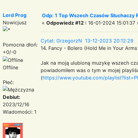
Lord Prog
Odp: 1 Top Wszech Czasów Słuchaczy 
Nowicjusz
«
Odpowiedz #12 :
16-01-2024 15:01:37 
Cytat: GrzegorzN 13-12-2023 20:12:29
Pomocna dłoń:
14. Fancy - Bolero (Hold Me in Your Arms
+0/-0
Jak na moją ulubioną muzykę wszech cza
Offline
powiadomiłem was o tym w mojej playliśc
(
https://www.youtube.com/playlist?li
Płeć:
Debiut:
2023/12/16
Wiadomości: 1