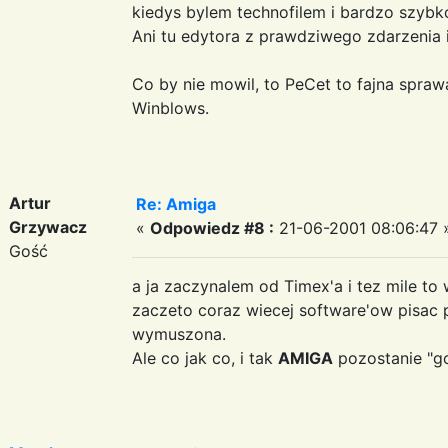
kiedys bylem technofilem i bardzo szybk
Ani tu edytora z prawdziwego zdarzenia i 
Co by nie mowil, to PeCet to fajna spr
Winblows.
Artur
Re: Amiga
Grzywacz
«
Odpowiedz #8 :
21-06-2001 08:06:47 
Gość
a ja zaczynalem od Timex'a i tez mile to
zaczeto coraz wiecej software'ow pisac p
wymuszona.
Ale co jak co, i tak
AMIGA
pozostanie "go