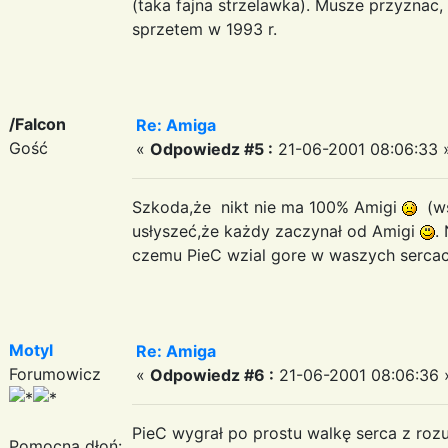
(taka fajna strzelawka). Musze przyznac,
sprzetem w 1993 r.
/Falcon
Re: Amiga
Gość
«
Odpowiedz #5 :
21-06-2001 08:06:33 
Szkoda,że nikt nie ma 100% Amigi
(wsz
usłyszeć,że każdy zaczynał od Amigi
.
czemu PieC wzial gore w waszych sercach
Motyl
Re: Amiga
Forumowicz
«
Odpowiedz #6 :
21-06-2001 08:06:36 
PieC wygrał po prostu walkę serca z rozum
Pomocna dłoń: