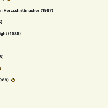
Im Herzschrittmacher (1987)
5)
ight (1985)
88)
1988)