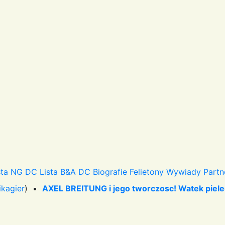
sta NG DC
Lista B&A DC
Biografie
Felietony
Wywiady
Partn
ikagier
) •
AXEL BREITUNG i jego tworczosc! Watek piel