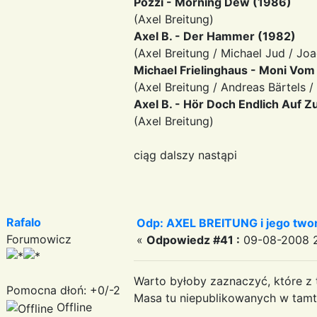
Pozzi - Morning Dew (1986)
(Axel Breitung)
Axel B. - Der Hammer (1982)
(Axel Breitung / Michael Jud / Joa
Michael Frielinghaus - Moni Vo
(Axel Breitung / Andreas Bärtels /
Axel B. - Hör Doch Endlich Auf 
(Axel Breitung)
ciąg dalszy nastąpi
Rafalo
Odp: AXEL BREITUNG i jego twor
Forumowicz
«
Odpowiedz #41 :
09-08-2008 2
Warto byłoby zaznaczyć, które z t
Pomocna dłoń: +0/-2
Masa tu niepublikowanych w tamt
Offline