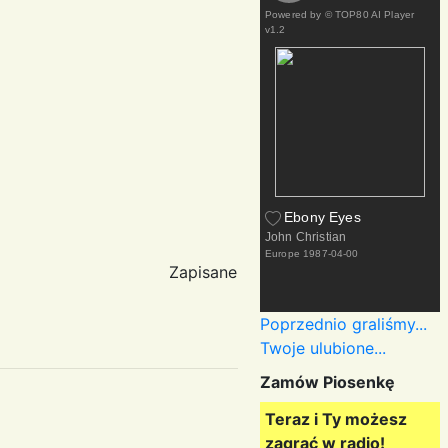
Powered by
© TOP80 AI Player
v1.2
Ebony Eyes
John Christian
Europe
1987-04-00
Zapisane
Poprzednio graliśmy...
Twoje ulubione...
Zamów Piosenkę
Teraz i Ty możesz
zagrać w radio!