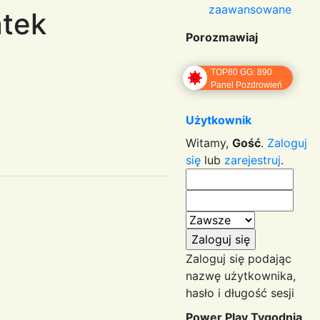
zaawansowane
atek
Porozmawiaj
TOP80 GG: 890
Panel Pozdrowień
Użytkownik
Witamy,
Gość
.
Zaloguj
się
lub
zarejestruj
.
Zaloguj się podając
nazwę użytkownika,
hasło i długość sesji
Power Play Tygodnia