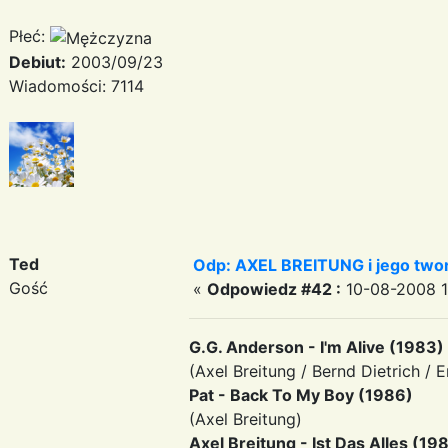
Płeć:
Debiut:
2003/09/23
Wiadomości: 7114
Ted
Odp: AXEL BREITUNG i jego twor
Gość
«
Odpowiedz #42 :
10-08-2008 1
G.G. Anderson - I'm Alive (1983)
(Axel Breitung / Bernd Dietrich / 
Pat - Back To My Boy (1986)
(Axel Breitung)
Axel Breitung - Ist Das Alles (19