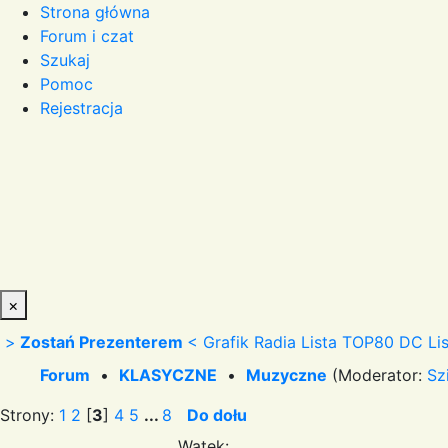
Strona główna
Forum i czat
Szukaj
Pomoc
Rejestracja
×
>
Zostań Prezenterem
<
Grafik Radia
Lista TOP80 DC
Li
Forum
•
KLASYCZNE
•
Muzyczne
(Moderator:
Sz
Strony:
1
2
[
3
]
4
5
...
8
Do dołu
Wątek: