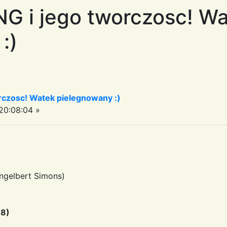
G i jego tworczosc! W
:)
czosc! Watek pielegnowany :)
0:08:04 »
Engelbert Simons)
88)