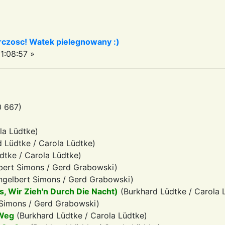
czosc! Watek pielegnowany :)
1:08:57 »
0 667)
la Lüdtke)
d Lüdtke / Carola Lüdtke)
dtke / Carola Lüdtke)
bert Simons / Gerd Grabowski)
gelbert Simons / Gerd Grabowski)
s, Wir Zieh'n Durch Die Nacht)
(Burkhard Lüdtke / Carola 
Simons / Gerd Grabowski)
 Weg
(Burkhard Lüdtke / Carola Lüdtke)