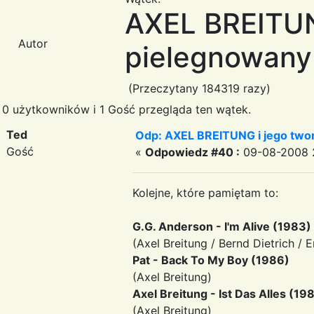
AXEL BREITUN
Autor
pielegnowany 
(Przeczytany 184319 razy)
0 użytkowników i 1 Gość przegląda ten wątek.
Ted
Odp: AXEL BREITUNG i jego twor
Gość
«
Odpowiedz #40 :
09-08-2008 2
Kolejne, które pamiętam to:
G.G. Anderson - I'm Alive (1983)
(Axel Breitung / Bernd Dietrich / 
Pat - Back To My Boy (1986)
(Axel Breitung)
Axel Breitung - Ist Das Alles (19
(Axel Breitung)