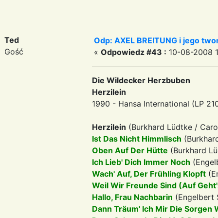
Ted
Odp: AXEL BREITUNG i jego twor
Gość
«
Odpowiedz #43 :
10-08-2008 1
Die Wildecker Herzbuben
Herzilein
1990 - Hansa International (LP 21
Herzilein
(Burkhard Lüdtke / Caro
Ist Das Nicht Himmlisch
(Burkhar
Oben Auf Der Hütte
(Burkhard Lü
Ich Lieb' Dich Immer Noch
(Engel
Wach' Auf, Der Frühling Klopft
(En
Weil Wir Freunde Sind (Auf Geht'
Hallo, Frau Nachbarin
(Engelbert 
Dann Träum' Ich Mir Die Sorgen