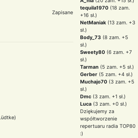
A_nia
(20 zam. +15 sł.)
tequila1970
(18 zam.
Zapisane
+16 sł.)
NetManiak
(13 zam. +3
sł.)
Body_73
(8 zam. +5
sł.)
Sweety80
(6 zam. +7
sł.)
Tarman
(5 zam. +5 sł.)
Gerber
(5 zam. +4 sł.)
Muchajo70
(3 zam. +5
sł.)
Dmc
(3 zam. +1 sł.)
Luca
(3 zam. +0 sł.)
Dziękujemy za
Lüdtke)
współtworzenie
repertuaru radia TOP80
:)