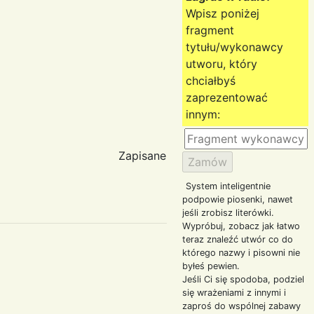
Wpisz poniżej
fragment
tytułu/wykonawcy
utworu, który
chciałbyś
zaprezentować
innym:
Zapisane
System inteligentnie
podpowie piosenki, nawet
jeśli zrobisz literówki.
Wypróbuj, zobacz jak łatwo
teraz znaleźć utwór co do
którego nazwy i pisowni nie
byłeś pewien.
Jeśli Ci się spodoba, podziel
się wrażeniami z innymi i
zaproś do wspólnej zabawy