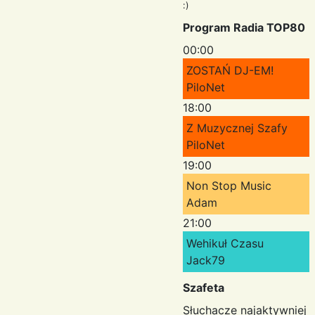
:)
Program Radia TOP80
00:00
ZOSTAŃ DJ-EM!
PiloNet
18:00
Z Muzycznej Szafy
PiloNet
19:00
Non Stop Music
Adam
21:00
Wehikuł Czasu
Jack79
Szafeta
Słuchacze najaktywniej