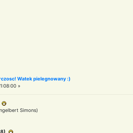
czosc! Watek pielegnowany :)
1:08:00 »
Engelbert Simons)
88)