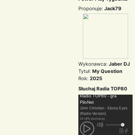
Proponuje:
Jack79
Wykonawca:
Jaber DJ
Tytuł:
My Question
Rok:
2025
Słuchaj Radia TOP80
Radio TOP80 - gra
PiloNet
John Christian - Ebony Eyes
(Radio Version)
24 (65) słuchaczy