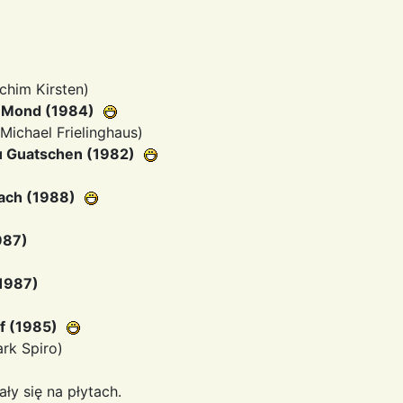
chim Kirsten)
m Mond (1984)
 Michael Frielinghaus)
Zu Guatschen (1982)
ach (1988)
987)
(1987)
uf (1985)
rk Spiro)
ły się na płytach.