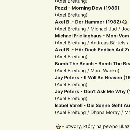
(Axel Breitung)
Pozzi - Morning Dew (1986)
(Axel Breitung)
Axel B. - Der Hammer (1982)
(Axel Breitung / Michael Jud / Joa
Michael Frielinghaus - Moni Vo
(Axel Breitung / Andreas Bärtels /
Axel B. - Hör Doch Endlich Auf 
(Axel Breitung)
Bomb The Beach - Bomb The Be
(Axel Breitung / Marc Wanko)
Joy Peters - It Will Be Heaven (1
(Axel Breitung)
Joy Peters - Don't Ask Me Why 
(Axel Breitung)
Isabel Varell - Die Sonne Geht A
(Axel Breitung / Dhana Moray / Ma
- utwory, który na pewno ukaza