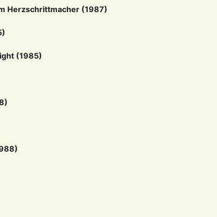
Im Herzschrittmacher (1987)
5)
ight (1985)
88)
1988)