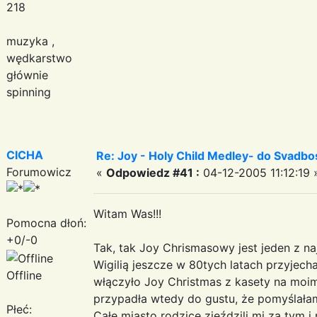
218
muzyka ,
wędkarstwo
głównie
spinning
CICHA
Re: Joy - Holy Child Medley- do Svadbo
Forumowicz
«
Odpowiedz #41 :
04-12-2005 11:12:19 
Witam Was!!!
Pomocna dłoń:
+0/-0
Tak, tak Joy Chrismasowy jest jeden z na
Wigilią jeszcze w 80tych latach przyjechal
Offline
włączyło Joy Christmas z kasety na moi
przypadła wtedy do gustu, że pomyślała
Płeć:
Całe miasto rodzice zjeździli mi za tym i 