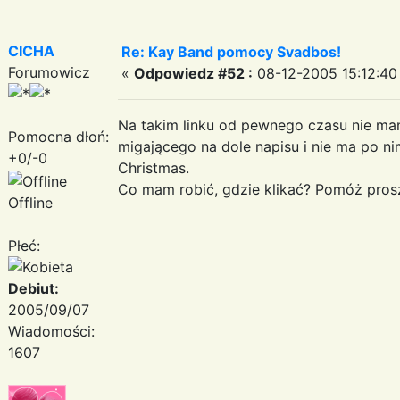
CICHA
Re: Kay Band pomocy Svadbos!
Forumowicz
«
Odpowiedz #52 :
08-12-2005 15:12:40
Na takim linku od pewnego czasu nie ma
Pomocna dłoń:
migającego na dole napisu i nie ma po n
+0/-0
Christmas.
Co mam robić, gdzie klikać? Pomóż pros
Offline
Płeć:
Debiut:
2005/09/07
Wiadomości:
1607