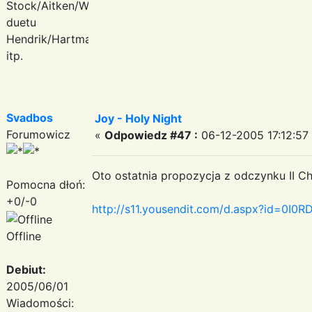
Stock/Aitken/Waterman,
duetu
Hendrik/Hartmann
itp.
Svadbos
Joy - Holy Night
Forumowicz
«
Odpowiedz #47 :
06-12-2005 17:12:57
Oto ostatnia propozycja z odczynku II Ch
Pomocna dłoń:
+0/-0
http://s11.yousendit.com/d.aspx?id=0
Offline
Debiut:
2005/06/01
Wiadomości: