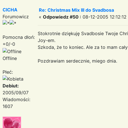
CICHA
Re: Christmas Mix III do Svadbosa
Forumowicz
«
Odpowiedz #50 :
08-12-2005 12:12:12
Stokrotnie dziękuję Svadbosie Twoje Chr
Pomocna dłoń:
Joy-em.
+0/-0
Szkoda, że to koniec. Ale za to mam cał
Offline
Pozdrawiam serdecznie, miego dnia.
Płeć:
Debiut:
2005/09/07
Wiadomości:
1607