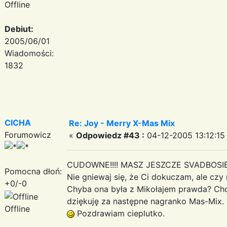
Offline
Debiut:
2005/06/01
Wiadomości:
1832
CICHA
Re: Joy - Merry X-Mas Mix
Forumowicz
«
Odpowiedz #43 :
04-12-2005 13:12:15
CUDOWNE!!!! MASZ JESZCZE SVADBOSI
Pomocna dłoń:
Nie gniewaj się, że Ci dokuczam, ale cz
+0/-0
Chyba ona była z Mikołajem prawda? Chc
dziękuję za następne nagranko Mas-Mix.
Offline
Pozdrawiam cieplutko.