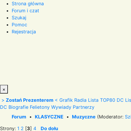
Strona główna
Forum i czat
Szukaj
Pomoc
Rejestracja
×
>
Zostań Prezenterem
<
Grafik Radia
Lista TOP80 DC
Li
DC
Biografie
Felietony
Wywiady
Partnerzy
Forum
•
KLASYCZNE
•
Muzyczne
(Moderator:
Sz
Strony:
1
2
[
3
]
4
Do dołu