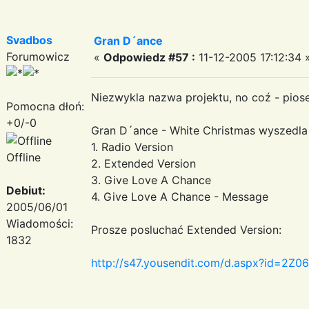
Svadbos
Gran D´ance
Forumowicz
«
Odpowiedz #57 :
11-12-2005 17:12:34 
Niezwykla nazwa projektu, no coź - piose
Pomocna dłoń:
+0/-0
Gran D´ance - White Christmas wyszedla 
1. Radio Version
Offline
2. Extended Version
3. Give Love A Chance
Debiut:
4. Give Love A Chance - Message
2005/06/01
Wiadomości:
Prosze posluchać Extended Version:
1832
http://s47.yousendit.com/d.aspx?id