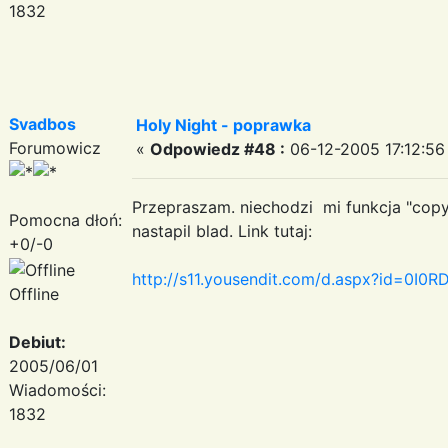
1832
Svadbos
Holy Night - poprawka
Forumowicz
«
Odpowiedz #48 :
06-12-2005 17:12:56
Przepraszam. niechodzi mi funkcja "copy
Pomocna dłoń:
nastapil blad. Link tutaj:
+0/-0
http://s11.yousendit.com/d.aspx?id=0
Offline
Debiut:
2005/06/01
Wiadomości:
1832