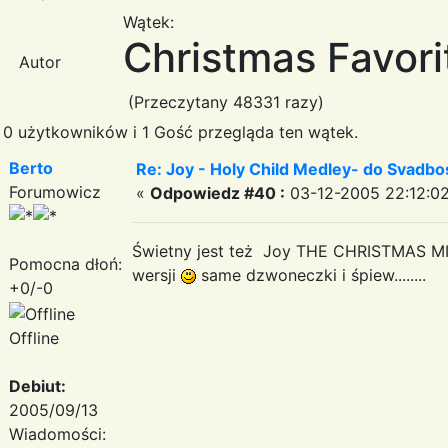
Wątek:
Christmas Favori
Autor
(Przeczytany 48331 razy)
0 użytkowników i 1 Gość przegląda ten wątek.
Berto
Re: Joy - Holy Child Medley- do Svadbo
Forumowicz
«
Odpowiedz #40 :
03-12-2005 22:12:02
Świetny jest też Joy THE CHRISTMAS MIX
Pomocna dłoń:
wersji
same dzwoneczki i śpiew........
+0/-0
Offline
Debiut:
2005/09/13
Wiadomości: