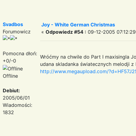
Svadbos
Joy - White German Christmas
Forumowicz
«
Odpowiedz #54 :
09-12-2005 07:12:29
Pomocna dłoń:
Wróćmy na chwile do Part I maxisingla J
+0/-0
udana skladanka światecznych melodji z
http://www.megaupload.com/?d=HF57J2
Offline
Debiut:
2005/06/01
Wiadomości:
1832