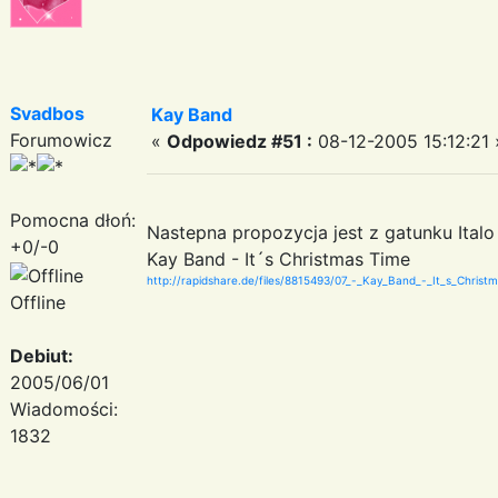
Svadbos
Kay Band
Forumowicz
«
Odpowiedz #51 :
08-12-2005 15:12:21 
Pomocna dłoń:
Nastepna propozycja jest z gatunku Italo
+0/-0
Kay Band - It´s Christmas Time
http://rapidshare.de/files/8815493/07_-_Kay_Band_-_It_s_Chris
Offline
Debiut:
2005/06/01
Wiadomości:
1832